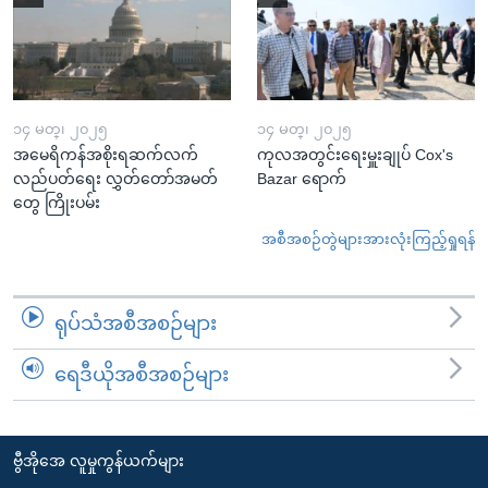
၁၄ မတ္၊ ၂၀၂၅
၁၄ မတ္၊ ၂၀၂၅
အမေရိကန်အစိုးရဆက်လက်
ကုလအတွင်းရေးမှူးချုပ် Cox's
လည်ပတ်ရေး လွှတ်တော်အမတ်
Bazar ရောက်
တွေ ကြိုးပမ်း
အစီအစဉ်တွဲများအားလုံးကြည့်ရှုရန်
ရုပ်သံအစီအစဉ်များ
ရေဒီယိုအစီအစဉ်များ
ဗွီအိုအေ လူမှုကွန်ယက်များ