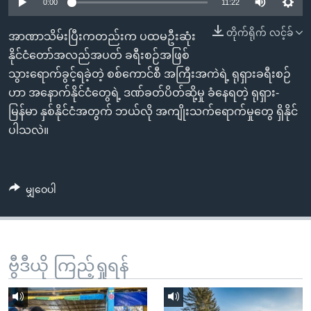
အ
0:00
11:22
သုတပဒေသာ အင်္ဂလိပ်စာ
ညွန်း
Learning English
တိုက်ရိုက် လင့်ခ်
အာဏာသိမ်းပြီးကတည်းက ပထမဦးဆုံး
စာမျက်နှာ
နိုင်ငံတော်အလည်အပတ် ခရီးစဉ်အဖြစ်
သို့
ဗွီအိုအေ လူမှုကွန်ယက်များ
သွားရောက်ခွင့်ရခဲ့တဲ့ စစ်ကောင်စီ အကြီးအကဲရဲ့ ရုရှားခရီးစဉ်
ကျော်
ဟာ အနောက်နိုင်ငံတွေရဲ့ ဒဏ်ခတ်ပိတ်ဆို့မှု ခံနေရတဲ့ ရုရှား-
ကြည့်
မြန်မာ နှစ်နိုင်ငံအတွက် ဘယ်လို အကျိုးသက်ရောက်မှုတွေ ရှိနိုင်
ရန်
ဘာသာစကားများ
ပါသလဲ။
ရှာဖွေ
ရန်
နေရာ
မျှဝေပါ
သို့
ကျော်
ရန်
ဗွီဒီယို ကြည့်ရှုရန်