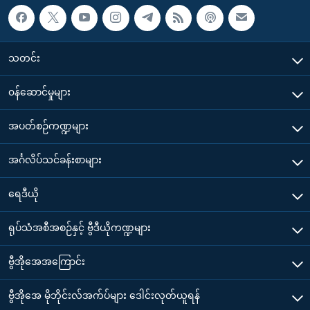
သတင်း
၀န်ဆောင်မှုများ
အပတ်စဉ်ကဏ္ဍများ
အင်္ဂလိပ်သင်ခန်းစာများ
ရေဒီယို
ရုပ်သံအစီအစဉ်နှင့် ဗွီဒီယိုကဏ္ဍများ
ဗွီအိုအေအကြောင်း
ဗွီအိုအေ မိုဘိုင်းလ်အက်ပ်များ ဒေါင်းလုတ်ယူရန်