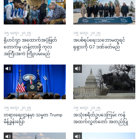
၁၅ မတ္၊ ၂၀၂၅
၁၅ မတ္၊ ၂၀၂၅
ရိုဟင်ဂျာ အထောက်အပံ့ဖြတ်
အပစ်ရပ်ရေးသဘောမတူရင်
တောက်မှု ဟန့်တားဖို့ ကုလ
ရုရှားကို G7 ဒဏ်ခတ်မည်
အကြီးအကဲ ကြိုးပမ်းမည်
၁၅ မတ္၊ ၂၀၂၅
၁၅ မတ္၊ ၂၀၂၅
တရားရေးဌာနမှာ သမ္မတ Trump
အသုံးစရိတ်ဥပဒေကြမ်း ကန်
မိန့်ခွန်းပြော
အထက်လွှတ်တော် အတည်ပြု