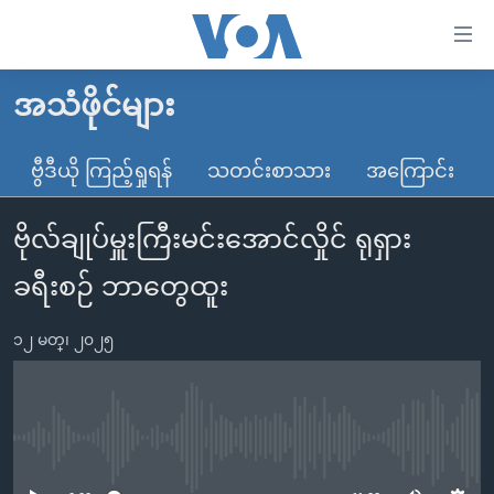
သုံး
ရ
လွယ်ကူ
အသံဖိုင်များ
မူလစာမျက်နှာ
စေ
မြန်မာ
ဗွီဒီယို ကြည့်ရှုရန်
သတင်းစာသား
အကြောင်း
သည့်
ကမ္ဘာ့သတင်းများ
Link
ဗိုလ်ချုပ်မှူးကြီးမင်းအောင်လှိုင် ရုရှား
ဗွီဒီယို
နိုင်ငံတကာ
များ
သတင်းလွတ်လပ်ခွင့်
အမေရိကန်
ခရီးစဉ် ဘာတွေထူး
ပင်မ
ရပ်ဝန်းတခု လမ်းတခု အလွန်
တရုတ်
အကြောင်းအရာ
၁၂ မတ္၊ ၂၀၂၅
သို့
အင်္ဂလိပ်စာလေ့လာမယ်
အစ္စရေး-ပါလက်စတိုင်း
ကျော်
အပတ်စဉ်ကဏ္ဍများ
အမေရိကန်သုံးအီဒီယံ
ကြည့်
ရေဒီယိုနှင့်ရုပ်သံ အချက်အလက်များ
မကြေးမုံရဲ့ အင်္ဂလိပ်စာ
ရေဒီယို
ရန်
No media source currently available
ပင်မ
ရေဒီယို/တီဗွီအစီအစဉ်
ရုပ်ရှင်ထဲက အင်္ဂလိပ်စာ
တီဗွီ