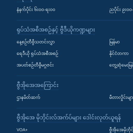
နံနက်ပိုင်း ၆း၀၀-ရး၀၀
ညပိုင်း ၉း၀
ရုပ်သံအစီအစဉ်နှင့် ဗွီဒီယိုကဏ္ဍများ
နေ့စဉ်တီဗွီသတင်းလွှာ
မြန်မာ
ရေဒီယို ရုပ်သံအစီအစဉ်
နိုင်ငံတကာ
အပတ်စဉ်တီဗွီမဂ္ဂဇင်း
တွေ့ဆုံမေးမြန
ဗွီအိုအေအကြောင်း
ဌာနမိတ်ဆက်
မီတာလှိုင်းမျာ
ဗွီအိုအေ မိုဘိုင်းလ်အက်ပ်များ ဒေါင်းလုတ်ယူရန်
Learning English
VOA+
ဗွီအိုအေမိုဘ