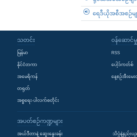
ရေဒီယိုအစီအစဉ်မျ
သတင်း
၀န်ဆောင်မှ
မြန်မာ
RSS
နိုင်ငံတကာ
ပေါ့ဒ်ကတ်စ်
အမေရိကန်
နေ့စဉ်အီးမေ
တရုတ်
အစ္စရေး-ပါလက်စတိုင်း
အပတ်စဉ်ကဏ္ဍများ
အယ်ဒီတာနဲ့ ဆွေးနွေးခန်း
သိပ္ပံနဲ့နည်း