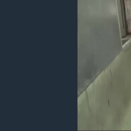
သုတပဒေသာ အင်္ဂလိပ်စာ
အ
ညွန်း
စာမျက်နှာ
သို့
ကျော်
ကြည့်
ရန်
ရှာဖွေ
ရန်
နေရာ
သို့
ကျော်
ရန်