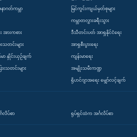
အနာဂတ်ကမ္ဘာ
မြင်ကွင်းကျယ်မှတ်စုများ
ကမ္ဘာတလွှားခရီးသွား
း အားကစား
ဒီသီတင်းပတ် အာရှနိုင်ငံရေး
ားသတင်းများ
အာရှစီးပွားရေး
်မာ နှိုင်းယှဉ်ချက်
ကျန်းမာရေး
ပြားသတင်းများ
အမျိုးသမီးကဏ္ဍ
ရိုဟင်ဂျာအရေး မျှော်လင့်ချက်
်္ဂလိပ်စာ
ရုပ်ရှင်ထဲက အင်္ဂလိပ်စာ