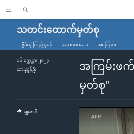
သုံး
ရ
ရှာဖွေ
လွယ်ကူ
မူလစာမျက်နှာ
သတင်းထောက်မှတ်စု
ရ
စေ
မြန်မာ
လာ
ဗွီဒီယို ကြည့်ရှုရန်
သတင်းစာသား
အကြောင်း
သည့်
ဒ်
ကမ္ဘာ့သတင်းများ
Link
ဗွီဒီယို
နိုင်ငံတကာ
၁၆ စက္တင္ဘာ၊ ၂၀၂၃
အကြမ်းဖက်
များ
သားညွန့်ဦး
သတင်းလွတ်လပ်ခွင့်
အမေရိကန်
ပင်မ
ရပ်ဝန်းတခု လမ်းတခု အလွန်
တရုတ်
မှတ်စု”
အကြောင်းအရာ
အင်္ဂလိပ်စာလေ့လာမယ်
အစ္စရေး-ပါလက်စတိုင်း
သို့
အပတ်စဉ်ကဏ္ဍများ
အမေရိကန်သုံးအီဒီယံ
ကျော်
ကြည့်
မျှဝေပါ
ရေဒီယိုနှင့်ရုပ်သံ အချက်အလက်များ
မကြေးမုံရဲ့ အင်္ဂလိပ်စာ
ရေဒီယို
ရန်
ရေဒီယို/တီဗွီအစီအစဉ်
ရုပ်ရှင်ထဲက အင်္ဂလိပ်စာ
တီဗွီ
ပင်မ