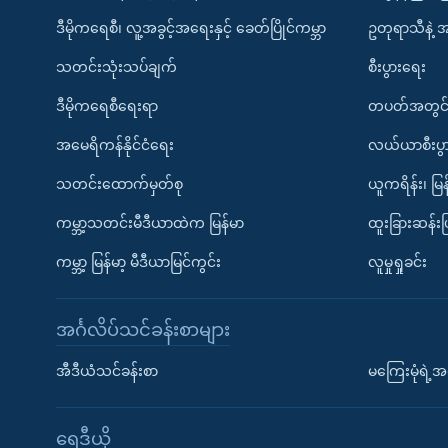
ဒီမိုကရေစီ၊ လူ့အခွင့်အရေးနှင့် ခေတ်ပြိုင်ကမ္ဘာ
ဥတုရာသီနဲ့ 
သတင်းသုံးသပ်ချက်
စီးပွားရေး
ဒီမိုကရေစီရေးရာ
တပတ်အတွင်
အမေရိကန်နိုင်ငံရေး
လယ်ယာစီးပွ
သတင်းထောက်မှတ်စု
ယူကရိန်း၊ မြန
ကမ္ဘာ့သတင်းမီဒီယာထဲက မြန်မာ
ထူးခြားဆန်း
ကမ္ဘာ့ မြန်မာ့ မီဒီယာမြင်ကွင်း
လူမှုရှုခင်း
အင်္ဂလိပ်သင်ခန်းစာများ
အီဒီယံသင်ခန်းစာ
မကြေးမုံရဲ့အင
ရေဒီယို