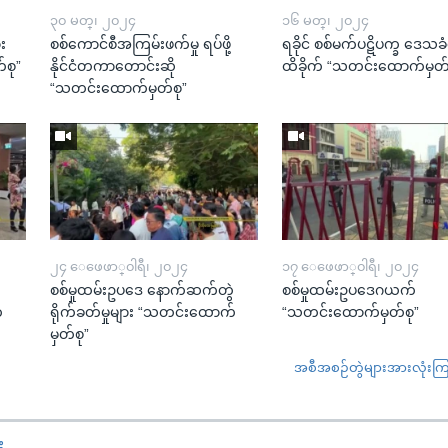
၃၀ မတ္၊ ၂၀၂၄
၁၆ မတ္၊ ၂၀၂၄
း
စစ်ကောင်စီအကြမ်းဖက်မှု ရပ်ဖို့
ရခိုင် စစ်မက်ပဋိပက္ခ ဒေသခံတ
်စု”
နိုင်ငံတကာတောင်းဆို
ထိခိုက် “သတင်းထောက်မှတ်
“သတင်းထောက်မှတ်စု”
၂၄ ေဖေဖာ္၀ါရီ၊ ၂၀၂၄
၁၇ ေဖေဖာ္၀ါရီ၊ ၂၀၂၄
ဲ
စစ်မှုထမ်းဥပဒေ နောက်ဆက်တွဲ
စစ်မှုထမ်းဥပဒေဂယက်
်
ရိုက်ခတ်မှုများ “သတင်းထောက်
“သတင်းထောက်မှတ်စု”
မှတ်စု”
အစီအစဉ်တွဲများအားလုံးကြည့
း