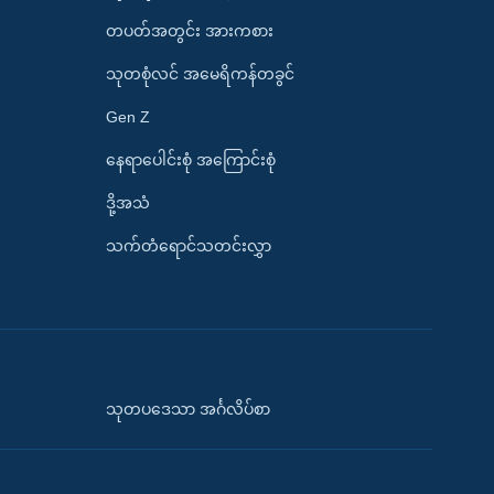
တပတ်အတွင်း အားကစား
သုတစုံလင် အမေရိကန်တခွင်
Gen Z
နေရာပေါင်းစုံ အကြောင်းစုံ
ဒို့အသံ
သက်တံရောင်သတင်းလွှာ
သုတပဒေသာ အင်္ဂလိပ်စာ