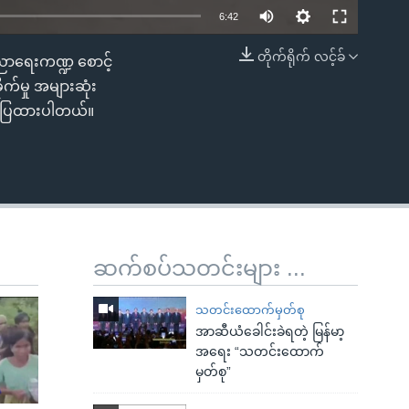
6:42
တိုက်ရိုက် လင့်ခ်
ပညာရေးကဏ္ဍ စောင့်
EMBED
က်မှု အများဆုံး
တင်ပြထားပါတယ်။
ဆက်စပ်သတင်းများ ...
သတင်းထောက်မှတ်စု
အာဆီယံခေါင်းခဲရတဲ့ မြန်မာ့
အရေး “သတင်းထောက်
မှတ်စု”