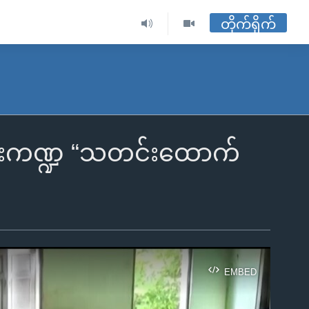
တိုက်ရိုက်
ရေးကဏ္ဍ “သတင်းထောက်
EMBED