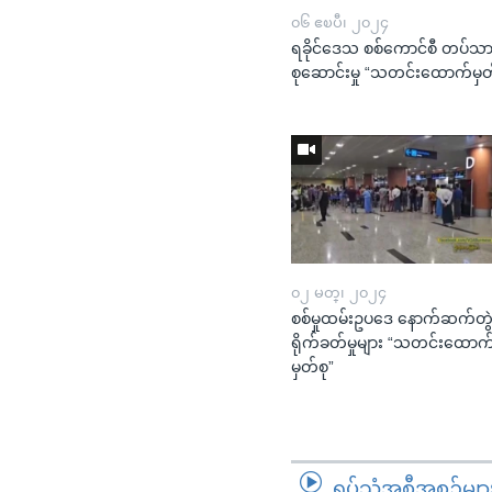
၀၆ ဧၿပီ၊ ၂၀၂၄
ရခိုင်ဒေသ စစ်ကောင်စီ တပ်သာ
စုဆောင်းမှု “သတင်းထောက်မှတ
၀၂ မတ္၊ ၂၀၂၄
စစ်မှုထမ်းဥပဒေ နောက်ဆက်တွ
ရိုက်ခတ်မှုများ “သတင်းထောက
မှတ်စု”
ရုပ်သံအစီအစဉ်မျာ