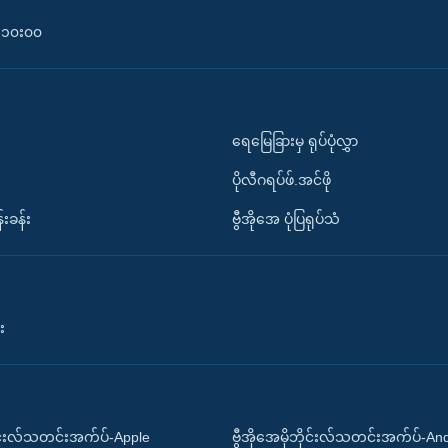
၀-၁၀း၀၀
ရေမြေခြားမှ ရုပ်ပုံလွှာ
ပိုလီဂရပ်ဖ်.အင်ဖို
်းခန်း
ဗွီအိုအေ ပုံပြရုပ်သံ
း
ိုင်းလ်သတင်းအက်ပ်-Apple
ဗွီအိုအေမိုဘိုင်းလ်သတင်းအက်ပ်-An