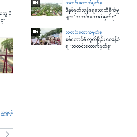
သတင်းထောက်မှတ်စု
ဒီနှစ်မုတ်သုန်ရေဘေးထိခိုက်မှု
ွေ ပို
များ “သတင်းထောက်မှတ်စု”
စု”
သတင်းထောက်မှတ်စု
စစ်ကောင်စီ လွတ်ငြိမ်း ဝေဖန်ခံ
ရ “သတင်းထောက်မှတ်စု”
်ရှုရန်