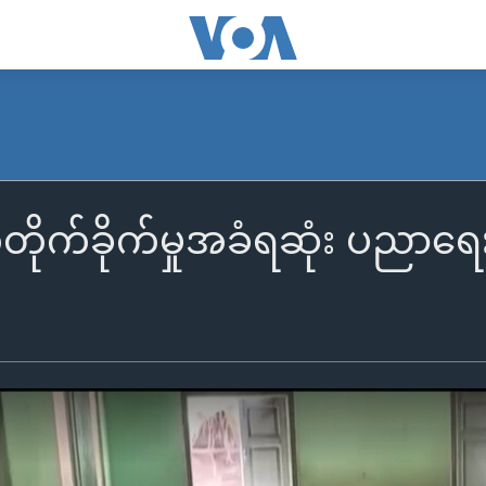
တိုက်ခိုက်မှုအခံရဆုံး ပညာ