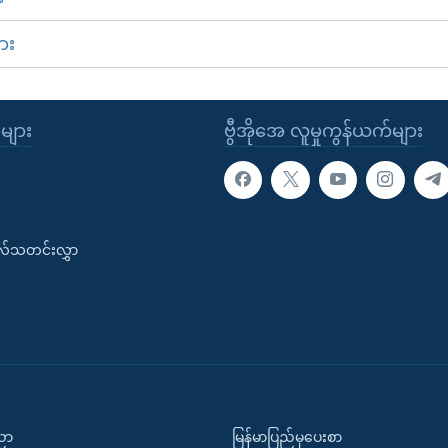
ား
ုများ
ဗွီအိုအေ လူမှုကွန်ယက်များ
းလ်သတင်းလွှာ
ပညာ
မြန်မာပြည်မှပေးစာ