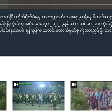
တ်သက်ပြီး တိုက်ခိုက်ခံရမှုဟာ ကမ္ဘာ့ဒုတိယ နေရာမှာ ရှိနေပါတယ်။ 
ပြန်လိုက်တဲ့ အစီရင်ခံစာမှာ ၂၀၂၂ ခုနှစ်ထဲ စာသင်ကျောင်း တိုက်ခို
ငံက ပါဝင်နေတာပါ။ ရန်ကုန်က သတင်းထောက်မှတ်စု ကိုသားညွန့်ဦး 