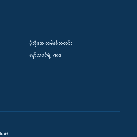
ဗွီအိုအေ တမိနစ်သတင်း
နော်သဇင်ရဲ့ Vlog
droid