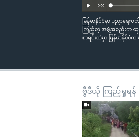
0:00
မြန်မာနိုင်ငံမှာ ပညာရေးပ
ကြည့်တဲ့ အဖွဲ့အစည်းက ထုတ်
စာရင်းထဲမှာ မြန်မာနိုင်
ဗွီဒီယို ကြည့်ရှုရန်