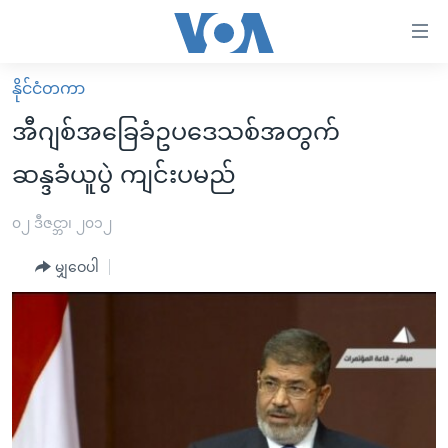
သုံး
ရ
လွယ်ကူ
နိုင်ငံတကာ
မူလစာမျက်နှာ
စေ
အီဂျစ်အခြေခံဥပဒေသစ်အတွက်
မြန်မာ
သည့်
ဆန္ဒခံယူပွဲ ကျင်းပမည်
ကမ္ဘာ့သတင်းများ
Link
ဗွီဒီယို
နိုင်ငံတကာ
၀၂ ဒီဇင္ဘာ၊ ၂၀၁၂
များ
သတင်းလွတ်လပ်ခွင့်
အမေရိကန်
ပင်မ
မျှဝေပါ
ရပ်ဝန်းတခု လမ်းတခု အလွန်
တရုတ်
အကြောင်းအရာ
သို့
အင်္ဂလိပ်စာလေ့လာမယ်
အစ္စရေး-ပါလက်စတိုင်း
ကျော်
အပတ်စဉ်ကဏ္ဍများ
အမေရိကန်သုံးအီဒီယံ
ကြည့်
ရေဒီယိုနှင့်ရုပ်သံ အချက်အလက်များ
မကြေးမုံရဲ့ အင်္ဂလိပ်စာ
ရေဒီယို
ရန်
ပင်မ
ရေဒီယို/တီဗွီအစီအစဉ်
ရုပ်ရှင်ထဲက အင်္ဂလိပ်စာ
တီဗွီ