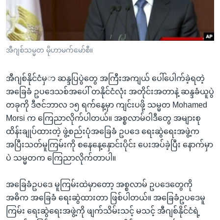
အ
သုတပဒေသာ အင်္ဂလိပ်စာ
ညွန်း
Learning English
စာမျက်နှာ
သို့
ဗွီအိုအေ လူမှုကွန်ယက်များ
အီဂျစ်သမ္မတ မိုဟာမက်မော်စီ။
ကျော်
ကြည့်
အီဂျစ်နိုင်ငံမှ
ာ ဆန္ဒပြပွဲတွေ အကြီးအကျယ် ပေါ်ပေါက်ခဲ့ရတဲ့
ရန်
ဘာသာစကားများ
အခြေခံ ဥပဒေသစ်အပေါ် တနိုင်ငံလုံး အတိုင်းအတာနဲ့ ဆန္ဒခံယူပွဲ
ရှာဖွေ
တခုကို ဒီဇင်ဘာလ ၁၅ ရက်နေ့မှာ ကျင်းပဖို့ သမ္မတ Mohamed
ရန်
Morsi က ကြေညာလိုက်ပါတယ်။ အစ္စလာမ်ဝါဒီတွေ အများစု
နေရာ
ထိန်းချုပ်ထားတဲ့ ဖွဲ့စည်းပုံအခြေခံ ဥပဒေ ရေးဆွဲရေးအဖွဲ့က
သို့
အပြီးသတ်မူကြမ်းကို စနေနေ့နှောင်းပိုင်း ပေးအပ်ခဲ့ပြီး နောက်မှာ
ကျော်
ပဲ သမ္မတက ကြေညာလိုက်တာပါ။
ရန်
အခြေခံဥပဒေ မူကြမ်းထဲမှာတော့ အစ္စလာမ် ဥပဒေတွေကို
အဓိက အခြေခံ ရေးဆွဲထားတာ ဖြစ်ပါတယ်။ အခြေခံဥပဒေမူ
ကြမ်း ရေးဆွဲရေးအဖွဲ့ကို ဖျက်သိမ်းသင့် မသင့် အီဂျစ်နိုင်ငံရဲ့