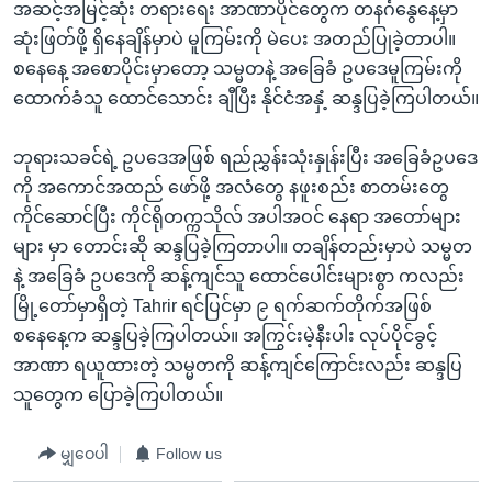
အဆင့်အမြင့်ဆုံး တရားရေး အာဏာပိုင်တွေက တနင်္ဂနွေနေ့မှာ
ဆုံးဖြတ်ဖို့ ရှိနေချိန်မှာပဲ မူကြမ်းကို မဲပေး အတည်ပြုခဲ့တာပါ။
စနေနေ့ အစောပိုင်းမှာတော့ သမ္မတနဲ့ အခြေခံ ဥပဒေမူကြမ်းကို
ထောက်ခံသူ ထောင်သောင်း ချီပြီး နိုင်ငံအနှံ့ ဆန္ဒပြခဲ့ကြပါတယ်။
ဘုရားသခင်ရဲ့ ဥပဒေအဖြစ် ရည်ညွှန်းသုံးနှုန်းပြီး အခြေခံဥပဒေ
ကို အကောင်အထည် ဖော်ဖို့ အလံတွေ နဖူးစည်း စာတမ်းတွေ
ကိုင်ဆောင်ပြီး ကိုင်ရိုတက္ကသိုလ် အပါအဝင် နေရာ အတော်များ
များ မှာ တောင်းဆို ဆန္ဒပြခဲ့ကြတာပါ။ တချိန်တည်းမှာပဲ သမ္မတ
နဲ့ အခြေခံ ဥပဒေကို ဆန့်ကျင်သူ ထောင်ပေါင်းများစွာ ကလည်း
မြို့တော်မှာရှိတဲ့ Tahrir ရင်ပြင်မှာ ၉ ရက်ဆက်တိုက်အဖြစ်
စနေနေ့က ဆန္ဒပြခဲ့ကြပါတယ်။ အကြွင်းမဲ့နီးပါး လုပ်ပိုင်ခွင့်
အာဏာ ရယူထားတဲ့ သမ္မတကို ဆန့်ကျင်ကြောင်းလည်း ဆန္ဒပြ
သူတွေက ပြောခဲ့ကြပါတယ်။
မျှဝေပါ
Follow us