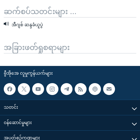
ဆက်စပ်သတင်းများ ...
အီဂျစ် ဆန္ဒခံယူပွဲ
အခြားဖတ်ရှုစရာများ
ဗွီအိုအေ လူမှုကွန်ယက်များ
သတင်း
၀န်ဆောင်မှုများ
အပတ်စဉ်ကဏ္ဍများ