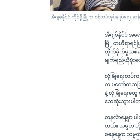
အီဂျစ်နိုင်ငံ ကိုင်ရိုမြို့က စစ်တပ်အုပ်ချုပ်ရေ
အီဂျစ်နိုင်ငံ အ
မြို့ တဟီရာရင
တိုက်ခိုက်မှုသစ
မျက်ရည်ယိုဗုံးတွေ
လုံခြုံရေးတပ်က
က မတော်တဆဖြစ်
နဲ့ လုံခြုံရေးတ
သေဆုံးသွားပါ
တနင်္လာနေ့မှာ ပါ
တယ်။ သမ္မတ ဟို
စနေနေ့က သမ္မတနေ