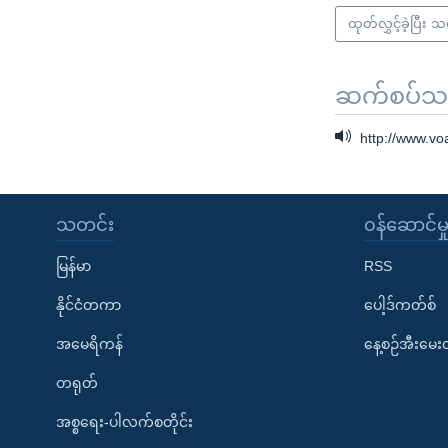
ထုတ်လွှင့်ခဲ့ပြီး 
ဆက်စပ်သတင
http://www.v
သတင်း
၀န်ဆောင်မှ
မြန်မာ
RSS
နိုင်ငံတကာ
ပေါ့ဒ်ကတ်စ်
အမေရိကန်
နေ့စဉ်အီးမေ
တရုတ်
အစ္စရေး-ပါလက်စတိုင်း