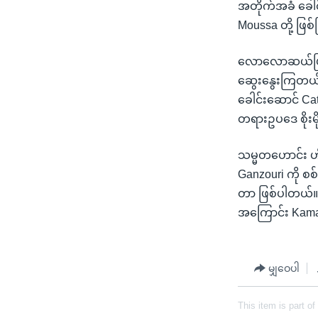
အတိုက်အခံ ခေါင်
Moussa တို့ ဖြ
လောလောဆယ်ဖြစ်ပွ
ဆွေးနွေးကြတယ်လ
ခေါင်းဆောင် Cat
တရားဥပဒေ စိုးမို
သမ္မတဟောင်း ဟိ
Ganzouri ကို စ
တာ ဖြစ်ပါတယ်။ တ
အကြောင်း Kama
မျှဝေပါ
This item is part of