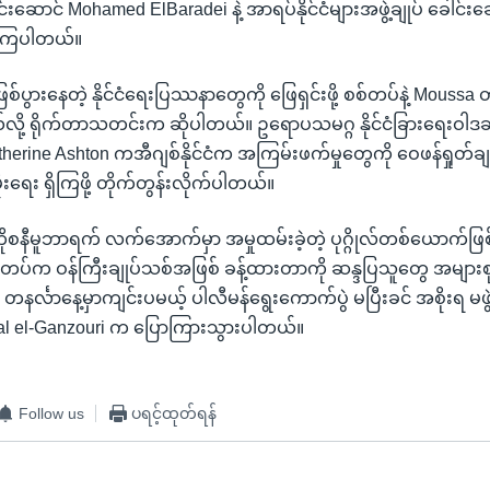
းဆောင် Mohamed ElBaradei နဲ့ အာရပ်နိုင်ငံများအဖွဲ့ချုပ် ခေါင်း
စ်ကြပါတယ်။
ားနေတဲ့ နိုင်ငံရေးပြဿနာတွေကို ဖြေရှင်းဖို့ စစ်တပ်နဲ့ Moussa 
ို့ ရိုက်တာသတင်းက ဆိုပါတယ်။ ဥရောပသမဂ္ဂ နိုင်ငံခြားရေးဝါဒဆိ
herine Ashton ကအီဂျစ်နိုင်ငံက အကြမ်းဖက်မှုတွေကို ဝေဖန်ရှုတ်ချ
းရေး ရှိကြဖို့ တိုက်တွန်းလိုက်ပါတယ်။
ုစနီမူဘာရက် လက်အောက်မှာ အမှုထမ်းခဲ့တဲ့ ပုဂ္ဂိုလ်တစ်ယောက်ဖြစ်
စ်တပ်က ဝန်ကြီးချုပ်သစ်အဖြစ် ခန့်ထားတာကို ဆန္ဒပြသူတွေ အမျ
နင်္လာနေ့မှာကျင်းပမယ့် ပါလီမန်ရွေးကောက်ပွဲ မပြီးခင် အစိုးရ မဖွဲ့
l el-Ganzouri က ပြောကြားသွားပါတယ်။
Follow us
ပရင့်ထုတ်ရန်