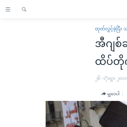
သုံး
ရ
ရှာဖွေ
လွယ်ကူ
မူလစာမျက်နှာ
ထုတ်လွှင့်ခဲ့ပြီ
ရ
စေ
မြန်မာ
လာ
အီဂျစ်ဆ
သည့်
ဒ်
ကမ္ဘာ့သတင်းများ
Link
ဗွီဒီယို
နိုင်ငံတကာ
ထိပ်တို
များ
သတင်းလွတ်လပ်ခွင့်
အမေရိကန်
ပင်မ
ရပ်ဝန်းတခု လမ်းတခု အလွန်
တရုတ်
၂၆ ႏိုဝင္ဘာ၊ ၂၀၁၁
အကြောင်းအရာ
အင်္ဂလိပ်စာလေ့လာမယ်
အစ္စရေး-ပါလက်စတိုင်း
သို့
မျှဝေပါ
အပတ်စဉ်ကဏ္ဍများ
အမေရိကန်သုံးအီဒီယံ
ကျော်
ကြည့်
ရေဒီယိုနှင့်ရုပ်သံ အချက်အလက်များ
မကြေးမုံရဲ့ အင်္ဂလိပ်စာ
ရေဒီယို
ရန်
ရေဒီယို/တီဗွီအစီအစဉ်
ရုပ်ရှင်ထဲက အင်္ဂလိပ်စာ
တီဗွီ
ပင်မ