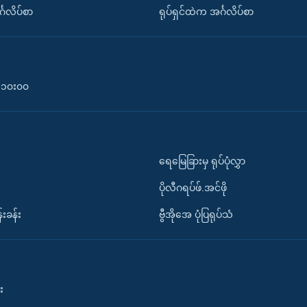
်္ဂလိပ်စာ
ရုပ်ရှင်ထဲက အင်္ဂလိပ်စာ
၀-၁၀း၀၀
ရေမြေခြားမှ ရုပ်ပုံလွှာ
ပိုလီဂရပ်ဖ်.အင်ဖို
်းခန်း
ဗွီအိုအေ ပုံပြရုပ်သံ
း