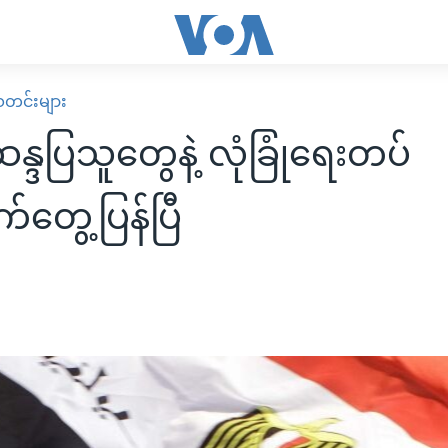
း သတင်းများ
န္ဒပြသူတွေနဲ့ လုံခြုံရေးတပ်
က်တွေ့ပြန်ပြီ