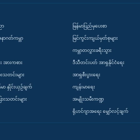
ပညာ
မြန်မာပြည်မှပေးစာ
အနာဂတ်ကမ္ဘာ
မြင်ကွင်းကျယ်မှတ်စုများ
ကမ္ဘာတလွှားခရီးသွား
း အားကစား
ဒီသီတင်းပတ် အာရှနိုင်ငံရေး
ားသတင်းများ
အာရှစီးပွားရေး
်မာ နှိုင်းယှဉ်ချက်
ကျန်းမာရေး
ပြားသတင်းများ
အမျိုးသမီးကဏ္ဍ
ရိုဟင်ဂျာအရေး မျှော်လင့်ချက်