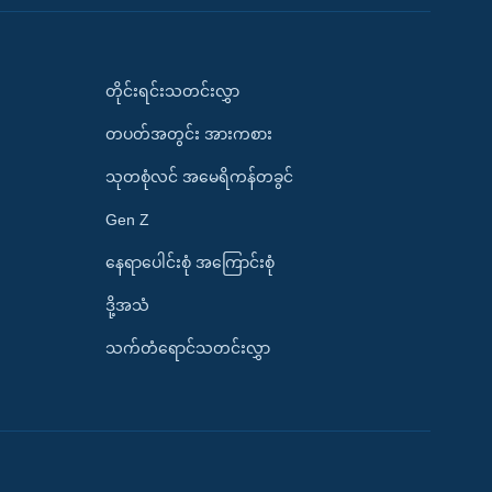
တိုင်းရင်းသတင်းလွှာ
တပတ်အတွင်း အားကစား
သုတစုံလင် အမေရိကန်တခွင်
Gen Z
နေရာပေါင်းစုံ အကြောင်းစုံ
ဒို့အသံ
သက်တံရောင်သတင်းလွှာ