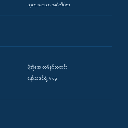
သုတပဒေသာ အင်္ဂလိပ်စာ
ဗွီအိုအေ တမိနစ်သတင်း
နော်သဇင်ရဲ့ Vlog