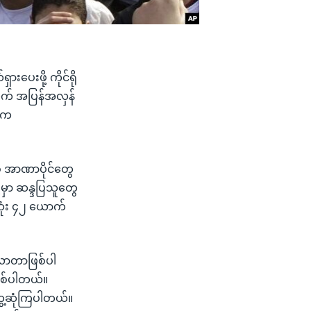
ပေးဖို့ ကိုင်ရို
ွက် အပြန်အလှန်
ွေက
် အာဏာပိုင်တွေ
ှာ ဆန္ဒပြသူတွေ
းဆုံး ၄၂ ယောက်
စ်လာတာဖြစ်ပါ
ြစ်ပါတယ်။
တွေ့ဆုံကြပါတယ်။