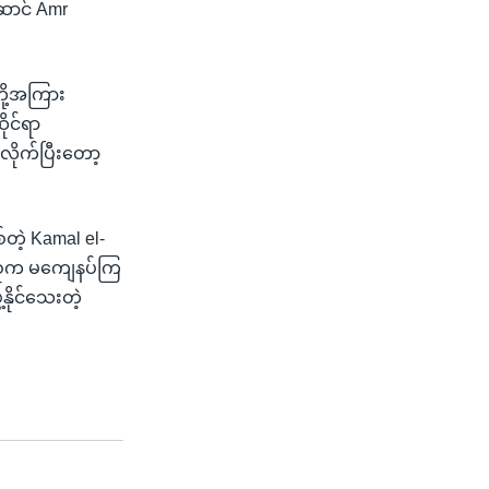
ဆောင် Amr
တို့အကြား
ုင်ရာ
လိုက်ပြီးတော့
တဲ့ Kamal el-
ားစုက မကျေနပ်ကြ
နိုင်သေးတဲ့