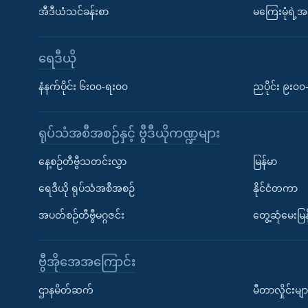
အီဒီယံသင်ခန်းစာ
မကြေးမုံရဲ့အင
ရေဒီယို
နံနက်ပိုင်း ၆း၀၀-ရး၀၀
ညပိုင်း ၉း၀
ရုပ်သံအစီအစဉ်နှင့် ဗွီဒီယိုကဏ္ဍများ
နေ့စဉ်တီဗွီသတင်းလွှာ
မြန်မာ
ရေဒီယို ရုပ်သံအစီအစဉ်
နိုင်ငံတကာ
အပတ်စဉ်တီဗွီမဂ္ဂဇင်း
တွေ့ဆုံမေးမြန
ဗွီအိုအေအကြောင်း
ဌာနမိတ်ဆက်
မီတာလှိုင်းမျာ