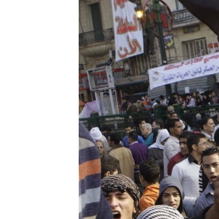
သုတပဒေသာ အင်္ဂလိပ်စာ
အ
ညွန်း
စာမျက်နှာ
သို့
ကျော်
ကြည့်
ရန်
ရှာဖွေ
ရန်
နေရာ
သို့
ကျော်
ရန်