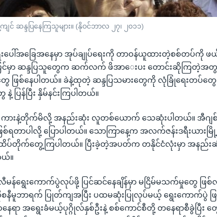
း ဆန့်ကျင် ဆန္ဒပြနေကြသူများ။ (နိုဝင်ဘာလ ၂၇၊ ၂၀၁၁)
ရေးပေါ်အခြေအနေမှာ အုပ်ချုပ်ရေးကို တာဝန်ယူထားတဲ့စစ်တပ်ကို ဖယ်ရှား
်ပြင်မှာ ဆန္ဒပြသူတွေက ဆက်လက် ဖိအာေးပး တောင်းဆိုကြတဲ့အတ
်တွေ ဖြစ်နေပါတယ်။ ခဲနဲ့ထုတဲ့ ဆန္ဒပြသမားတွေကို လုံခြုံရေးတပ်တ
 နဲ့ ပြန်ပြီး နှိမ်နင်းကြပါတယ်။
 ကားနဲ့တိုက်မိလို့ အနည်းဆုံး လူတစ်ယောက် သေဆုံးပါတယ်။ အီဂျစ
ရတာပါလို့ ပြောပါတယ်။ သောကြာနေ့က အလက်ဇန်းဒရီးယားမြို့မ
ွေ ထိပ်တိုက်တွေ့ကြပါတယ်။ ပြီးခဲ့တဲ့အပတ်က တနိုင်ငံလုံးမှာ အနည်
တယ်။
လီမန်ရွေးကောက်ပွဲလုပ်ဖို့ ပြင်ဆင်နေချိန်မှာ မငြိမ်မသက်မှုတွေ ဖြ
စနီမူဘာရက် ပြုတ်ကျအပြီး ပထမဆုံးပြုလုပ်မယ့် ရွေးကောက်ပွဲ ဖ
ရာ အရွေးခံမယ့်ပုဂ္ဂိုလ်နှစ်ဦးနဲ့ စစ်ကောင်စီတို့ တနေရာစီခွဲပြီး 