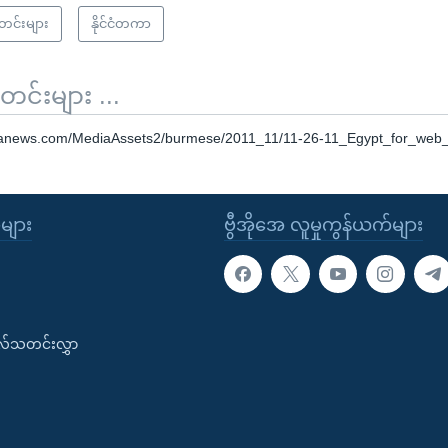
သတင်းများ
နိုင်ငံတကာ
်းများ ...
oanews.com/MediaAssets2/burmese/2011_11/11-26-11_Egypt_for_we
ုများ
ဗွီအိုအေ လူမှုကွန်ယက်များ
းလ်သတင်းလွှာ