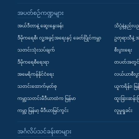
အပတ်စဉ်ကဏ္ဍများ
အယ်ဒီတာနဲ့ ဆွေးနွေးခန်း
သိပ္ပံနဲ့နည်း
ဒီမိုကရေစီ၊ လူ့အခွင့်အရေးနှင့် ခေတ်ပြိုင်ကမ္ဘာ
ဥတုရာသီနဲ့ 
သတင်းသုံးသပ်ချက်
စီးပွားရေး
ဒီမိုကရေစီရေးရာ
တပတ်အတွင်
အမေရိကန်နိုင်ငံရေး
လယ်ယာစီးပွ
သတင်းထောက်မှတ်စု
ယူကရိန်း၊ မြန
ကမ္ဘာ့သတင်းမီဒီယာထဲက မြန်မာ
ထူးခြားဆန်း
ကမ္ဘာ့ မြန်မာ့ မီဒီယာမြင်ကွင်း
လူမှုရှုခင်း
အင်္ဂလိပ်သင်ခန်းစာများ