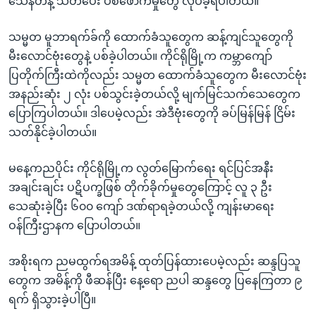
သေနတ်နဲ့ သတိပေး ပစ်ဖောက်မှုတွေ လုပ်ခဲ့ရပါတယ်။
သမ္မတ မူဘာရက်ခ်ကို ထောက်ခံသူတွေက ဆန့်ကျင်သူတွေကို
မီးလောင်ဗုံးတွေနဲ့ ပစ်ခဲ့ပါတယ်။ ကိုင်ရိုမြို့က ကမ္ဘာကျော်
ပြတိုက်ကြီးထဲကိုလည်း သမ္မတ ထောက်ခံသူတွေက မီးလောင်ဗုံး
အနည်းဆုံး ၂ လုံး ပစ်သွင်းခဲ့တယ်လို့ မျက်မြင်သက်သေတွေက
ပြောကြပါတယ်။ ဒါပေမဲ့လည်း အဲဒီဗုံးတွေကို ခပ်မြန်မြန် ငြိမ်း
သတ်နိုင်ခဲ့ပါတယ်။
မနေ့ကညပိုင်း ကိုင်ရိုမြို့က လွတ်မြောက်ရေး ရင်ပြင်အနီး
အချင်းချင်း ပဋိပက္ခဖြစ် တိုက်ခိုက်မှုတွေကြောင့် လူ ၃ ဦး
သေဆုံးခဲ့ပြီး ၆၀၀ ကျော် ဒဏ်ရာရခဲ့တယ်လို့ ကျန်းမာရေး
ဝန်ကြီးဌာနက ပြောပါတယ်။
အစိုးရက ညမထွက်ရအမိန့် ထုတ်ပြန်ထားပေမဲ့လည်း ဆန္ဒပြသူ
တွေက အမိန့်ကို ဖီဆန်ပြီး နေ့ရော ညပါ ဆန္ဒတွေ ပြနေကြတာ ၉
ရက် ရှိသွားခဲ့ပါပြီ။