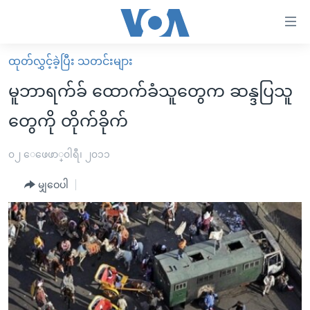
သုံး
ရ
လွယ်ကူ
ထုတ်လွှင့်ခဲ့ပြီး သတင်းများ
မူလစာမျက်နှာ
စေ
မူဘာရက်ခ် ထောက်ခံသူတွေက ဆန္ဒပြသူ
မြန်မာ
သည့်
တွေကို တိုက်ခိုက်
ကမ္ဘာ့သတင်းများ
Link
ဗွီဒီယို
နိုင်ငံတကာ
၀၂ ေဖေဖာ္၀ါရီ၊ ၂၀၁၁
များ
သတင်းလွတ်လပ်ခွင့်
အမေရိကန်
ပင်မ
မျှဝေပါ
ရပ်ဝန်းတခု လမ်းတခု အလွန်
တရုတ်
အကြောင်းအရာ
သို့
အင်္ဂလိပ်စာလေ့လာမယ်
အစ္စရေး-ပါလက်စတိုင်း
ကျော်
အပတ်စဉ်ကဏ္ဍများ
အမေရိကန်သုံးအီဒီယံ
ကြည့်
ရေဒီယိုနှင့်ရုပ်သံ အချက်အလက်များ
မကြေးမုံရဲ့ အင်္ဂလိပ်စာ
ရေဒီယို
ရန်
ပင်မ
ရေဒီယို/တီဗွီအစီအစဉ်
ရုပ်ရှင်ထဲက အင်္ဂလိပ်စာ
တီဗွီ