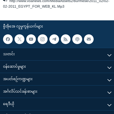
http://www.voanews.com/MediaAssets2/burmese/2011_02/02-
02-2011_EGYPT_FOR_WEB_KL.Mp3
ဗွီအိုအေ လူမှုကွန်ယက်များ
သတင်း
၀န်ဆောင်မှုများ
အပတ်စဉ်ကဏ္ဍများ
အင်္ဂလိပ်သင်ခန်းစာများ
ရေဒီယို