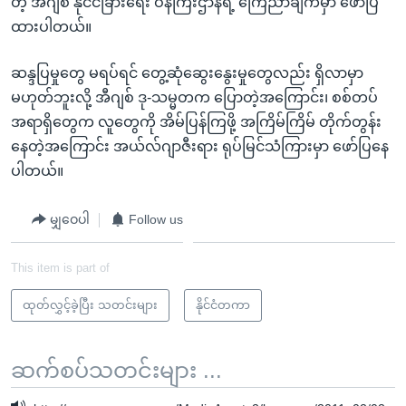
တဲ့ အီဂျစ် နိုင်ငံခြားရေး ဝန်ကြီးဌာနရဲ့ ကြေညာချက်မှာ ဖော်ပြ
ထားပါတယ်။
ဆန္ဒပြမှုတွေ မရပ်ရင် တွေ့ဆုံဆွေးနွေးမှုတွေလည်း ရှိလာမှာ
မဟုတ်ဘူးလို့ အီဂျစ် ဒု-သမ္မတက ပြောတဲ့အကြောင်း၊ စစ်တပ်
အရာရှိတွေက လူတွေကို အိမ်ပြန်ကြဖို့ အကြိမ်ကြိမ် တိုက်တွန်း
နေတဲ့အကြောင်း အယ်လ်ဂျာဇီးရား ရုပ်မြင်သံကြားမှာ ဖော်ပြနေ
ပါတယ်။
မျှဝေပါ
Follow us
This item is part of
ထုတ်လွှင့်ခဲ့ပြီး သတင်းများ
နိုင်ငံတကာ
ဆက်စပ်သတင်းများ ...