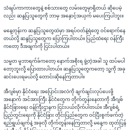
သံချပ်ကာကားတွေနဲ့ စစ်သားတွေ လမ်းတွေမှာရှိတယ် ဆိုပေမဲ့
လည်း ဆန္ဒပြသူတွေကို ဘာမှ အနှောင့်အယှက် မပေးကြပါဘူး။
မနေ့တုန်းက ဆန္ဒပြသူတွေထဲမှာ အရပ်ဝတ်နဲ့ရဲတွေ ဝင်ရောက်နေ
တယ်လို့ ဆန္ဒပြသူတွေက ပြောကြပါတယ်။ ပြည်ထဲရေး ဝန်ကြီး
ကတော့ ဒီအချက်ကို ငြင်းပါတယ်။
သမ္မတ မူဘာရက်ခ်ကတော့ နောက်အစိုးရ ဖွဲ့တဲ့အခါ သူ ထပ်မပါ
တော့ဘူးလို့ ပြောထားပါတယ်။ ဆန္ဒပြသူတွေကတော့ သူ့ကို အခု
ဆင်းပေးရမယ်လို့ တောင်းဆိုနေကြတာပါ။
အီဂျစ်မှာ နိုင်ငံရေး အပြောင်းအလဲကို ချက်ချင်းလုပ်ပေးဖို့
အနောက် အင်အားကြီး နိုင်ငံတွေက တိုက်တွန်းနေတာကို အီဂျစ်
နိုင်ငံခြားရေး ဝန်ကြီးဌာနက ငြင်းပယ်လိုက်ပါတယ်။ အီဂျစ်ရဲ့
ပြည်တွင်းရေးကို နိုင်ငံခြား တိုင်းပြည်တွေက ဝင်ပြီးစွက်ဖက်တဲ့
ရည်ရွယ်ချက်နဲ့ အခုလို တိုက်တွန်းနေကြတာလို့ မနေ့က ထုတ်ပြန်