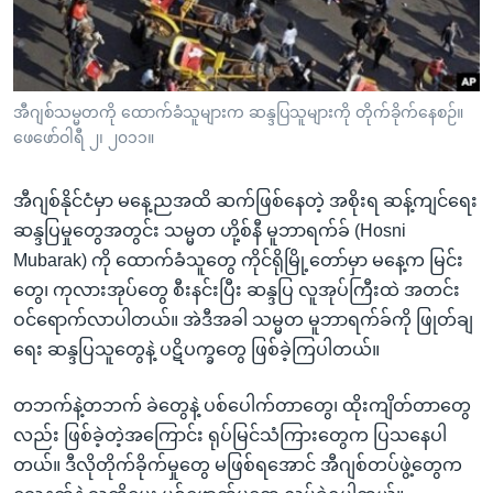
အ
သုတပဒေသာ အင်္ဂလိပ်စာ
ညွန်း
Learning English
စာမျက်နှာ
သို့
ဗွီအိုအေ လူမှုကွန်ယက်များ
အီဂျစ်သမ္မတကို ထောက်ခံသူများက ဆန္ဒပြသူများကို တိုက်ခိုက်နေစဉ်။
ကျော်
ဖေဖော်ဝါရီ ၂၊ ၂၀၁၁။
ကြည့်
ရန်
အီဂျစ်နိုင်ငံမှာ မနေ့ညအထိ ဆက်ဖြစ်နေတဲ့ အစိုးရ ဆန့်ကျင်ရေး
ဘာသာစကားများ
ရှာဖွေ
ဆန္ဒပြမှုတွေအတွင်း သမ္မတ ဟို့စ်နီ မူဘာရက်ခ် (Hosni
ရန်
Mubarak) ကို ထောက်ခံသူတွေ ကိုင်ရိုမြို့တော်မှာ မနေ့က မြင်း
နေရာ
တွေ၊ ကုလားအုပ်တွေ စီးနင်းပြီး ဆန္ဒပြ လူအုပ်ကြီးထဲ အတင်း
သို့
ဝင်ရောက်လာပါတယ်။ အဲဒီအခါ သမ္မတ မူဘာရက်ခ်ကို ဖြုတ်ချ
ကျော်
ရေး ဆန္ဒပြသူတွေနဲ့ ပဋိပက္ခတွေ ဖြစ်ခဲ့ကြပါတယ်။
ရန်
တဘက်နဲ့တဘက် ခဲတွေနဲ့ ပစ်ပေါက်တာတွေ၊ ထိုးကျိတ်တာတွေ
လည်း ဖြစ်ခဲ့တဲ့အကြောင်း ရုပ်မြင်သံကြားတွေက ပြသနေပါ
တယ်။ ဒီလိုတိုက်ခိုက်မှုတွေ မဖြစ်ရအောင် အီဂျစ်တပ်ဖွဲ့တွေက