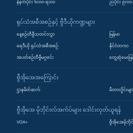
နံနက်ပိုင်း ၆း၀၀-ရး၀၀
ညပိုင်း ၉း၀
ရုပ်သံအစီအစဉ်နှင့် ဗွီဒီယိုကဏ္ဍများ
နေ့စဉ်တီဗွီသတင်းလွှာ
မြန်မာ
ရေဒီယို ရုပ်သံအစီအစဉ်
နိုင်ငံတကာ
အပတ်စဉ်တီဗွီမဂ္ဂဇင်း
တွေ့ဆုံမေးမြန
ဗွီအိုအေအကြောင်း
ဌာနမိတ်ဆက်
မီတာလှိုင်းမျာ
ဗွီအိုအေ မိုဘိုင်းလ်အက်ပ်များ ဒေါင်းလုတ်ယူရန်
Learning English
VOA+
ဗွီအိုအေမိုဘ
ဗွီအိုအေ လူမှုကွန်ယက်များ