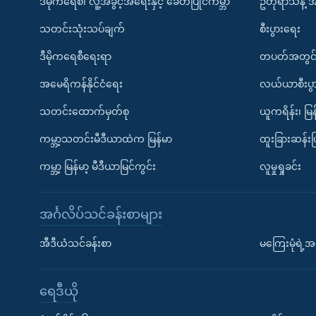
ဒီမိုကရေစီ၊ လူ့အခွင့်အရေးနှင့် ခေတ်ပြိုင်ကမ္ဘာ
ဥတုရာသီနဲ့ 
သတင်းသုံးသပ်ချက်
စီးပွားရေး
ဒီမိုကရေစီရေးရာ
တပတ်အတွင်
အမေရိကန်နိုင်ငံရေး
လယ်ယာစီးပွ
သတင်းထောက်မှတ်စု
ယူကရိန်း၊ မြန
ကမ္ဘာ့သတင်းမီဒီယာထဲက မြန်မာ
ထူးခြားဆန်း
ကမ္ဘာ့ မြန်မာ့ မီဒီယာမြင်ကွင်း
လူမှုရှုခင်း
အင်္ဂလိပ်သင်ခန်းစာများ
အီဒီယံသင်ခန်းစာ
မကြေးမုံရဲ့အင
ရေဒီယို