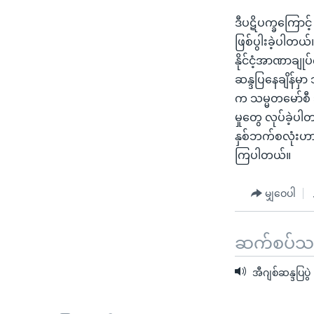
ဒီပဋိပက္ခကြောင
ဖြစ်ပွါးခဲ့ပါတယ
နိုင်ငံ့အာဏာချု
ဆန္ဒပြနေချိန်မှ
က သမ္မတမော်စီ သ
မှုတွေ လုပ်ခဲ့ပ
နှစ်ဘက်စလုံးဟာ မ
ကြပါတယ်။
မျှဝေပါ
ဆက်စပ်သတင
အီဂျစ်ဆန္ဒပြပွဲ