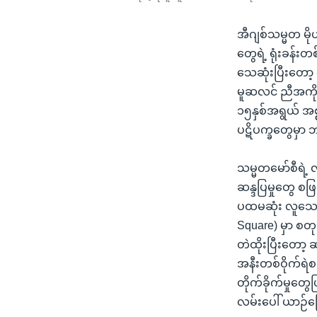
အီဂျစ်သမ္မတ မို
တွေရဲ့ ရုံးခန်းတ
သေဆုံးပြီးတေ
မူဆလင် ညီအကို
၁၅နှစ်အရွယ် အစ
ပဋိပက္ခတွေမှာ
သမ္မတမော်စီရဲ့ လ
ဆန္ဒပြမှုတွေ စ
ပထမဆုံး လူသေမှု
Square) မှာ စတ
တဲထိုးပြီးတော့
အနီးတစ်ဝိုက်ရဲစခ
တိုက်ခိုက်မှုတွေ
လမ်းပေါ် ယာဉ်က