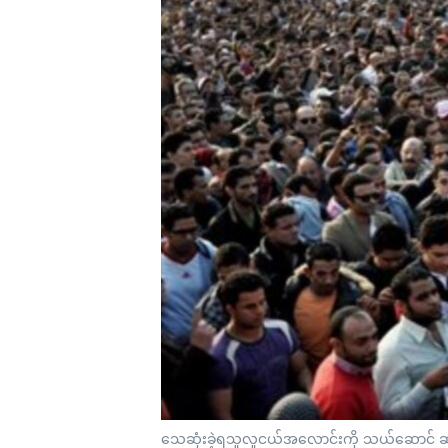
သုတပဒေသာ အင်္ဂလိပ်စာ
အ
ညွန်း
စာမျက်နှာ
သို့
ကျော်
ကြည့်
ရန်
ရှာဖွေ
ရန်
နေရာ
သို့
ကျော်
ရန်
သေဆုံးခဲ့ရသူလူငယ်အလောင်းကို သယ်ဆောင် ဆန္