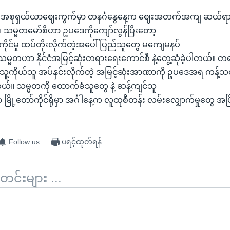
့် အစုရှယ်ယာဈေးကွက်မှာ တနင်္ဂနွေနေ့က ဈေးအတက်အကျ ဆယ်ရာခိ
်။ သမ္မတမော်စီဟာ ဥပဒေကိုကျော်လွန်ပြီးတော့
ပ်ကိုင်မှု ထပ်တိုးလိုက်တဲ့အပေါ် ပြည်သူတွေ မကျေမနပ်
ာ သမ္မတဟာ နိုင်ငံအမြင့်ဆုံးတရားရေးကောင်စီ နဲ့တွေ့ဆုံခဲ့ပါတယ်။ 
ူ့ကိုယ်သူ အပ်နှင်းလိုက်တဲ့ အမြင့်ဆုံးအာဏာကို ဥပဒေအရ ကန့်သတ်နိ
ါတယ်။ သမ္မတကို ထောက်ခံသူတွေ နဲ့ ဆန့်ကျင်သူ
ြို့တော်ကိုင်ရိုမှာ အင်္ဂါနေ့က လူထုစီတန်း လမ်းလျှောက်မှုတွေ အပြ
Follow us
ပရင့်ထုတ်ရန်
်းများ ...