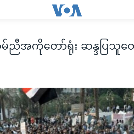
မ်ညီအကိုတော်ရုံး ဆန္ဒပြသူတွ