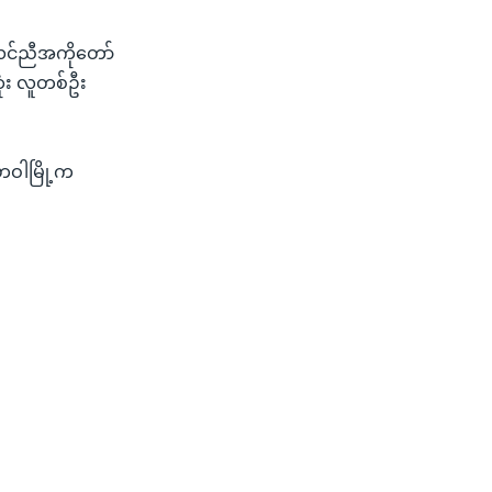
ူဆလင်ညီအကိုတော်
ဆုံး လူတစ်ဦး
ဟဝါမြို့က