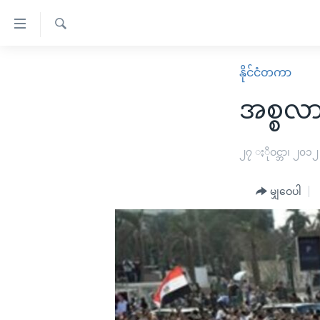
သုံး
ရ
ရှာဖွေ
လွယ်ကူ
မူလစာမျက်နှာ
နိုင်ငံတကာ
ရ
စေ
မြန်မာ
လာ
အစ္စလာ
သည့်
ဒ်
ကမ္ဘာ့သတင်းများ
Link
ဗွီဒီယို
နိုင်ငံတကာ
၂၇ ႏိုဝင္ဘာ၊ ၂၀၁၂
များ
သတင်းလွတ်လပ်ခွင့်
အမေရိကန်
ပင်မ
မျှဝေပါ
ရပ်ဝန်းတခု လမ်းတခု အလွန်
တရုတ်
အကြောင်းအရာ
အင်္ဂလိပ်စာလေ့လာမယ်
အစ္စရေး-ပါလက်စတိုင်း
သို့
အပတ်စဉ်ကဏ္ဍများ
အမေရိကန်သုံးအီဒီယံ
ကျော်
ကြည့်
ရေဒီယိုနှင့်ရုပ်သံ အချက်အလက်များ
မကြေးမုံရဲ့ အင်္ဂလိပ်စာ
ရေဒီယို
ရန်
ရေဒီယို/တီဗွီအစီအစဉ်
ရုပ်ရှင်ထဲက အင်္ဂလိပ်စာ
တီဗွီ
ပင်မ