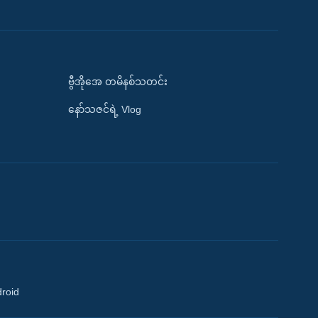
ဗွီအိုအေ တမိနစ်သတင်း
နော်သဇင်ရဲ့ Vlog
droid