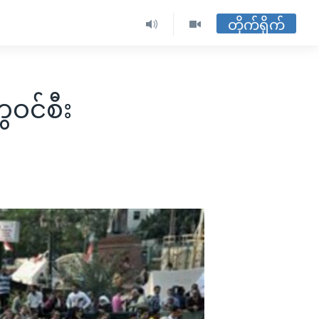
တိုက်ရိုက်
ေဝင်စီး