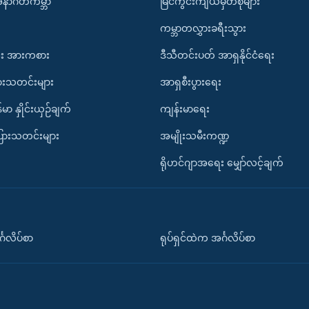
အနာဂတ်ကမ္ဘာ
မြင်ကွင်းကျယ်မှတ်စုများ
ကမ္ဘာတလွှားခရီးသွား
း အားကစား
ဒီသီတင်းပတ် အာရှနိုင်ငံရေး
ားသတင်းများ
အာရှစီးပွားရေး
်မာ နှိုင်းယှဉ်ချက်
ကျန်းမာရေး
ပြားသတင်းများ
အမျိုးသမီးကဏ္ဍ
ရိုဟင်ဂျာအရေး မျှော်လင့်ချက်
်္ဂလိပ်စာ
ရုပ်ရှင်ထဲက အင်္ဂလိပ်စာ