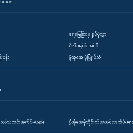
၀-၁၀း၀၀
ရေမြေခြားမှ ရုပ်ပုံလွှာ
ပိုလီဂရပ်ဖ်.အင်ဖို
်းခန်း
ဗွီအိုအေ ပုံပြရုပ်သံ
း
ိုင်းလ်သတင်းအက်ပ်-Apple
ဗွီအိုအေမိုဘိုင်းလ်သတင်းအက်ပ်-An