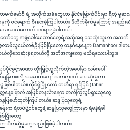
ဟာမက်မော်စီ ရဲ့ အတိုက်အခံတွေဟာ နိုင်ငံမြောက်ပိုင်းမှာ ရှိတဲ့ မ
စ်ခုကို ဝင်ရောက် စီးနင်းခဲ့ကြပါတယ်။ ဒီတိုက်ခိုက်မှုကြောင့် အနည်း
ာ့ လေးဆယ်လောက်ဒဏ်ရာရခဲ့ပါတယ်။
တော်တွေ အဖွဲ့ခေါင်းဆောင်တွေရဲ့အဆိုအရ သေဆုံးသူဟာ အသက်
္စလာမ်လူငယ်တစ်ဦးဖြစ်ပြီးတော့ တနင်္ဂနွေနေ့က Damanhoor ဒါမာ
 ဘယ်လိုသေဆုံးခဲ့ရတယ်လို့ အတိအကျတော့ မသိရသေးပါဘူး။
ုပ်ပိုင်ခွင့်အာဏာ တိုးမြှင့်ယူလိုက်တဲ့အပေါ်မှာ လမ်းပေါ်
ဖြစ်ချိန်ကစလို့ အခုဆယ်ကျော်သက်လူငယ် သေဆုံးမှုဟာ
ဖြစ်ပါတယ်။ ကိုင်ရိုမြို့တော် တဟီရာ ရင်ပြင် (Tahrir
ုတ္ထနေ့မြောက် အဖြစ်တနင်္လာနေ့က တက်ကြွလှုပ်ရှားသူတွေ
 ဆန္ဒပြဖော်ထုတ်ကြပါတယ်။ ဆန္ဒပြသူတွေရဲ့
န်းက ရဲတပ်ဖွဲ့ဝင်တွေနဲ့ ဆန္ဒပြသူတွေကြားမှာ ရံဖန်ရံခါ
ဖြစ်ပြီးတော့
ြောပိတ်ဆို့မှုတွေလည်းဖြစ်ခဲ့ပါတယ်။