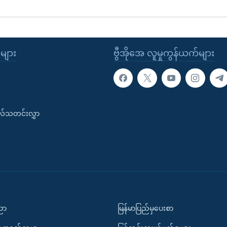
ုများ
ဗွီအိုအေ လူမှုကွန်ယက်များ
းလ်သတင်းလွှာ
ပညာ
မြန်မာပြည်မှပေးစာ