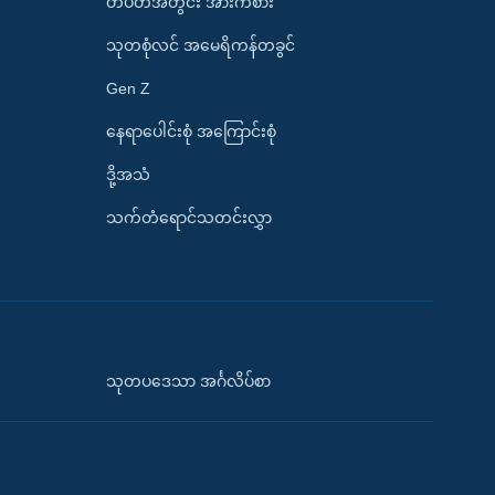
တပတ်အတွင်း အားကစား
သုတစုံလင် အမေရိကန်တခွင်
Gen Z
နေရာပေါင်းစုံ အကြောင်းစုံ
ဒို့အသံ
သက်တံရောင်သတင်းလွှာ
သုတပဒေသာ အင်္ဂလိပ်စာ