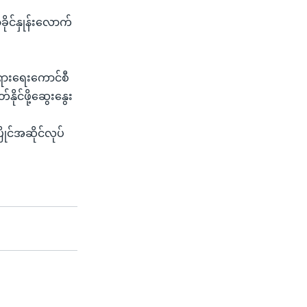
ုင်နှုန်းလောက်
တရားရေးကောင်စီ
ုင်ဖို့ဆွေးနွေး
ိုင်အဆိုင်လုပ်