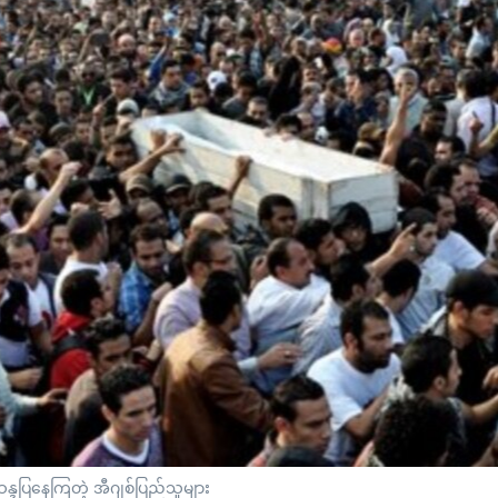
ဒပြနေကြတဲ့ အီဂျစ်ပြည်သူများ