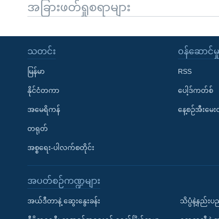
အခြားဖတ်ရှုစရာများ
သတင်း
၀န်ဆောင်မှ
မြန်မာ
RSS
နိုင်ငံတကာ
ပေါ့ဒ်ကတ်စ်
အမေရိကန်
နေ့စဉ်အီးမေ
တရုတ်
အစ္စရေး-ပါလက်စတိုင်း
အပတ်စဉ်ကဏ္ဍများ
အယ်ဒီတာနဲ့ ဆွေးနွေးခန်း
သိပ္ပံနဲ့နည်း