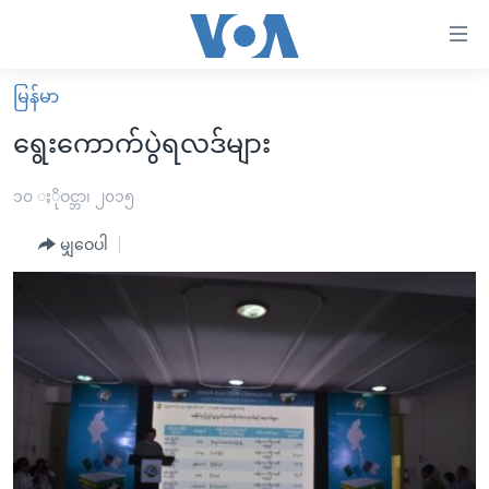
သုံး
ရ
လွယ်ကူ
မြန်မာ
မူလစာမျက်နှာ
စေ
ရွေးကောက်ပွဲရလဒ်များ
မြန်မာ
သည့်
ကမ္ဘာ့သတင်းများ
၁၀ ႏိုဝင္ဘာ၊ ၂၀၁၅
Link
ဗွီဒီယို
နိုင်ငံတကာ
မျှဝေပါ
များ
သတင်းလွတ်လပ်ခွင့်
အမေရိကန်
ပင်မ
ရပ်ဝန်းတခု လမ်းတခု အလွန်
တရုတ်
အကြောင်းအရာ
သို့
အင်္ဂလိပ်စာလေ့လာမယ်
အစ္စရေး-ပါလက်စတိုင်း
ကျော်
အပတ်စဉ်ကဏ္ဍများ
အမေရိကန်သုံးအီဒီယံ
ကြည့်
ရေဒီယိုနှင့်ရုပ်သံ အချက်အလက်များ
မကြေးမုံရဲ့ အင်္ဂလိပ်စာ
ရေဒီယို
ရန်
ပင်မ
ရေဒီယို/တီဗွီအစီအစဉ်
ရုပ်ရှင်ထဲက အင်္ဂလိပ်စာ
တီဗွီ