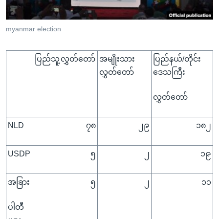
အ
သုတပဒေသာ အင်္ဂလိပ်စာ
ညွန်း
Learning English
myanmar election
စာမျက်နှာ
သို့
ဗွီအိုအေ လူမှုကွန်ယက်များ
ကျော်
ပြည်သူ့လွှတ်တော်
အမျိုးသား
ပြည်နယ်/တိုင်း
ကြည့်
လွှတ်တော်
ဒေသကြီး
ရန်
ဘာသာစကားများ
ရှာဖွေ
လွှတ်တော်
ရန်
နေရာ
NLD
၇၈
၂၉
၁၈၂
သို့
ကျော်
USDP
၅
၂
၁၉
ရန်
အခြား
၅
၂
၁၁
ပါတီ