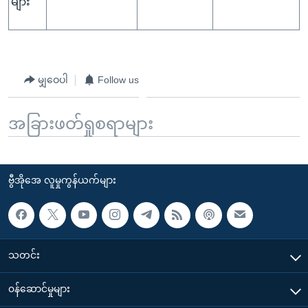
များ
မျှဝေပါ
Follow us
အခြားဖတ်ရှုစရာများ
ဗွီအိုအေ လူမှုကွန်ယက်များ
သတင်း
၀န်ဆောင်မှုများ