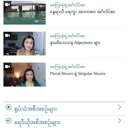
မကြေးမုံရဲ့အင်္ဂလိပ်စာ
နွေရာသီ ရေကူး အားကစား အင်္ဂလိပ်စာ
မကြေးမုံရဲ့အင်္ဂလိပ်စာ
နာမဝိသေသန Adjectives များ
မကြေးမုံရဲ့အင်္ဂလိပ်စာ
Plural Nouns နဲ့ Singular Nouns
ရုပ်သံအစီအစဉ်များ
ရေဒီယိုအစီအစဉ်များ