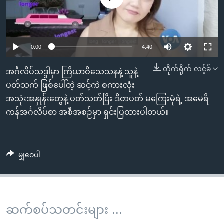
အ
သုတပဒေသာ အင်္ဂလိပ်စာ
ညွန်း
Learning English
စာမျက်နှာ
သို့
ဗွီအိုအေ လူမှုကွန်ယက်များ
0:00
4:40
ကျော်
တိုက်ရိုက် လင့်ခ်
ကြည့်
အင်္ဂလိပ်သဒ္ဒါမှာ ကြိယာဝိသေသနနဲ့ သူနဲ့
ရန်
ပတ်သက် ဖြစ်ပေါ်တဲ့ ဆင့်ကဲ စကားလုံး
ဘာသာစကားများ
ရှာဖွေ
အသုံးအနှုန်းတွေနဲ့ ပတ်သတ်ပြီး ဒီတပတ် မကြေးမုံရဲ့ အမေရိ
ရန်
ကန်အင်္ဂလိပ်စာ အစီအစဉ်မှာ ရှင်းပြထားပါတယ်။
နေရာ
သို့
ကျော်
မျှဝေပါ
ရန်
ဆက်စပ်သတင်းများ ...