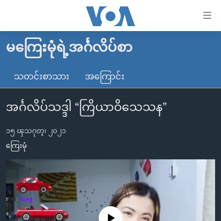
သုံး
ရ
လွယ်ကူ
မကြေးမုံရဲ့အင်္ဂလိပ်စာ
မူလစာမျက်နှာ
စေ
မြန်မာ
သတင်းစာသား
အကြောင်း
သည့်
ကမ္ဘာ့သတင်းများ
Link
အင်္ဂလိပ်သဒ္ဒါ “ကြိယာဝိသေသန”
ဗွီဒီယို
နိုင်ငံတကာ
များ
သတင်းလွတ်လပ်ခွင့်
အမေရိကန်
ပင်မ
၁၅ ၾသဂုတ္၊ ၂၀၂၁
ရပ်ဝန်းတခု လမ်းတခု အလွန်
တရုတ်
အကြောင်းအရာ
ကြေးမုံ
သို့
အင်္ဂလိပ်စာလေ့လာမယ်
အစ္စရေး-ပါလက်စတိုင်း
ကျော်
အပတ်စဉ်ကဏ္ဍများ
အမေရိကန်သုံးအီဒီယံ
ကြည့်
ရေဒီယိုနှင့်ရုပ်သံ အချက်အလက်များ
မကြေးမုံရဲ့ အင်္ဂလိပ်စာ
ရေဒီယို
ရန်
ပင်မ
ရေဒီယို/တီဗွီအစီအစဉ်
ရုပ်ရှင်ထဲက အင်္ဂလိပ်စာ
တီဗွီ
No media source currently available