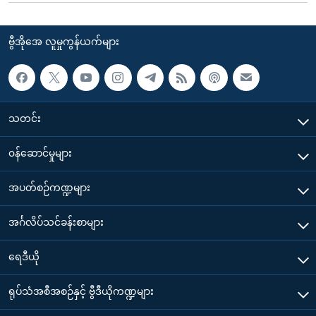
ဗွီအိုအေ လူမှုကွန်ယက်များ
သတင်း
၀န်ဆောင်မှုများ
အပတ်စဉ်ကဏ္ဍများ
အင်္ဂလိပ်သင်ခန်းစာများ
ရေဒီယို
ရုပ်သံအစီအစဉ်နှင့် ဗွီဒီယိုကဏ္ဍများ