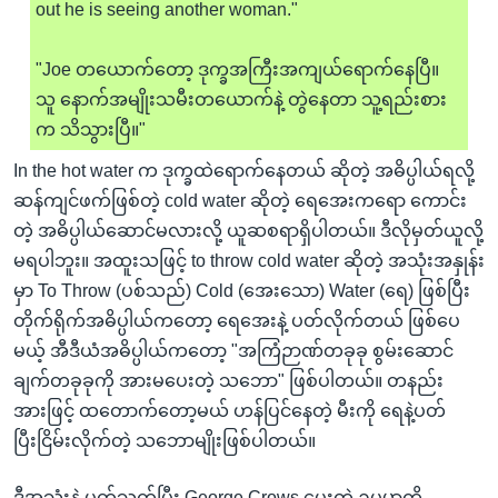
out he is seeing another woman."
"Joe တယောက်တော့ ဒုက္ခအကြီးအကျယ်ရောက်နေပြီ။
သူ နောက်အမျိုးသမီးတယောက်နဲ့ တွဲနေတာ သူ့ရည်းစား
က သိသွားပြီ။"
In the hot water က ဒုက္ခထဲရောက်နေတယ် ဆိုတဲ့ အဓိပ္ပါယ်ရလို့
ဆန်ကျင်ဖက်ဖြစ်တဲ့ cold water ဆိုတဲ့ ရေအေးကရော ကောင်း
တဲ့ အဓိပ္ပါယ်ဆောင်မလားလို့ ယူဆစရာရှိပါတယ်။ ဒီလိုမှတ်ယူလို့
မရပါဘူး။ အထူးသဖြင့် to throw cold water ဆိုတဲ့ အသုံးအနှုန်း
မှာ To Throw (ပစ်သည်) Cold (အေးသော) Water (ရေ) ဖြစ်ပြီး
တိုက်ရိုက်အဓိပ္ပါယ်ကတော့ ရေအေးနဲ့ ပတ်လိုက်တယ် ဖြစ်ပေ
မယ့် အီဒီယံအဓိပ္ပါယ်ကတော့ "အကြံဉာဏ်တခုခု စွမ်းဆောင်
ချက်တခုခုကို အားမပေးတဲ့ သဘော" ဖြစ်ပါတယ်။ တနည်း
အားဖြင့် ထတောက်တော့မယ် ဟန်ပြင်နေတဲ့ မီးကို ရေနဲ့ပတ်
ပြီးငြိမ်းလိုက်တဲ့ သဘောမျိုးဖြစ်ပါတယ်။
ဒီအသုံးနဲ့ ပတ်သက်ပြီး George Crows ပေးတဲ့ ဥပမာကို