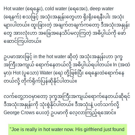
အ
သုတပဒေသာ အင်္ဂလိပ်စာ
Hot water (ရေနွေး), cold water (ရေအေး), deep water
ညွန်း
Learning English
(ရေနက်) စသဖြင့် အသုံးအနှုန်းတွေဟာ ရိုးရိုးရေနီးပါး အသုံး
စာမျက်နှာ
များပါတယ်။ ထူးခြားတဲ့ အချက်တချက်ကတော့ ဒီအသုံးအနှုန်း
သို့
ဗွီအိုအေ လူမှုကွန်ယက်များ
တွေ အားလုံးဟာ အခြေအနေသိပ်မလှကြတဲ့ အဓိပ္ပါယ်ကို ဖော်
ကျော်
ဆောင်ကြပါတယ်။
ကြည့်
ရန်
ဘာသာစကားများ
ဥပမာအားဖြင့် in the hot water ဆိုတဲ့ အသုံးအနှုန်းဟာ ဒုက္ခ
ရှာဖွေ
အကြီးအကျယ် ရောက်နေတယ်လို့ အဓိပ္ပါယ်ရပါတယ်။ In (အထဲ
ရန်
မှာ)၊ Hot (ပူသော) Water (ရေ) တို့ဖြစ်ပြီး ရေနွေးထဲရောက်နေ
နေရာ
တယ်လို့ တိုက်ရိုက်ပြန်ဆိုနိုင်ပါတယ်။
သို့
ကျော်
လက်တွေ့ဘဝမှာတော့ ဒုက္ခအကြီးအကျယ်ရောက်နေတယ်ဆိုရင်
ရန်
ဒီအသုံးအနှုန်းကို သုံးစွဲနိုင်ပါတယ်။ ဒီအသုံးနဲ့ ပတ်သက်လို့
George Crows ပေးတဲ့ ဥပမာကို လေ့လာကြည့်ရအောင်။
"Joe is really in hot water now. His girlfriend just found