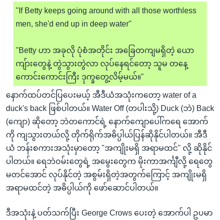
"If Betty keeps going around with all those worthless
men, she'd end up in deep water"
"Betty ဟာ အခုလို ပုံစံအတိုင်း အခြေတကျမရှိတဲ့ ယော
ကျ်ားတွေနဲ့ တွဲသွားတွဲလာ လုပ်နေရင်တော့ သူမ တနေ့
ကောင်းကောင်းကြီး ဒုက္ခတွေ့လိမ့်မယ်။"
နောက်ထပ်တင်ပြပေးမယ့် အီဒီယံအသုံးကတော့ water of a
duck's back ဖြစ်ပါတယ်။ Water Off (တပါးသို့) Duck (ဘဲ) Back
(ကျော) ဆိုတော့ ဘဲတကောင်ရဲ့ နောက်ကျောပေါ်ကရေ အောက်
ကို ကျသွားတယ်လို့ တိုက်ရိုက်အဓိပ္ပါယ်ပြန်ဆိုနိုင်ပါတယ်။ အီဒီ
ယံ ဘန်းစကားအသုံးမှာတော့ "အကျိုးမရှိ အရာမထင်" လို့ ဆိုနိုင်
ပါတယ်။ ရေဘဲဝမ်းတွေရဲ့ အမွေးတွေက မိုးကာအင်္ကျီလို့ ရေတွေ
မတင်အောင် လုပ်နိုင်တဲ့ အစွမ်းရှိတဲ့အတွက်ကြောင့် အကျိုးမရှိ
အရာမထင်တဲ့ အဓိပ္ပါယ်ကို ဖော်ဆောင်ပါတယ်။
ဒီအသုံးနဲ့ ပတ်သက်ပြီး George Crows ပေးတဲ့ အောက်ပါ ဥပမာ