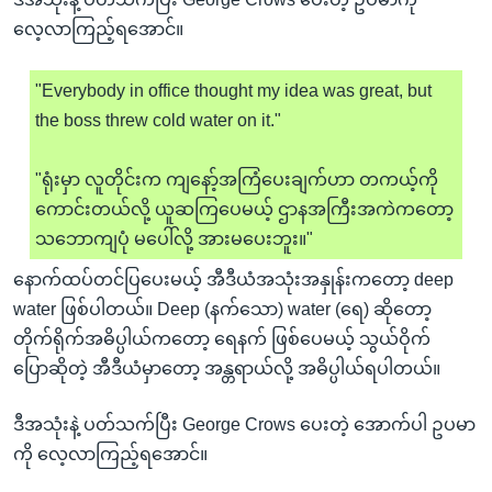
လေ့လာကြည့်ရအောင်။
"Everybody in office thought my idea was great, but
the boss threw cold water on it."
"ရုံးမှာ လူတိုင်းက ကျနော့်အကြံပေးချက်ဟာ တကယ့်ကို
ကောင်းတယ်လို့ ယူဆကြပေမယ့် ဌာနအကြီးအကဲကတော့
သဘောကျပုံ မပေါ်လို့ အားမပေးဘူး။"
နောက်ထပ်တင်ပြပေးမယ့် အီဒီယံအသုံးအနှုန်းကတော့ deep
water ဖြစ်ပါတယ်။ Deep (နက်သော) water (ရေ) ဆိုတော့
တိုက်ရိုက်အဓိပ္ပါယ်ကတော့ ရေနက် ဖြစ်ပေမယ့် သွယ်ဝိုက်
ပြောဆိုတဲ့ အီဒီယံမှာတော့ အန္တရာယ်လို့ အဓိပ္ပါယ်ရပါတယ်။
ဒီအသုံးနဲ့ ပတ်သက်ပြီး George Crows ပေးတဲ့ အောက်ပါ ဥပမာ
ကို လေ့လာကြည့်ရအောင်။