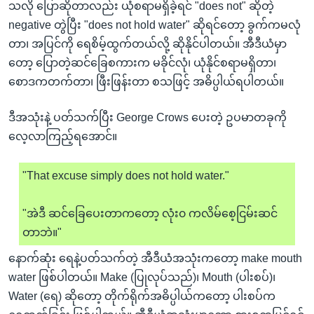
သလို ပြောဆိုတာလည်း ယုံစရာမရှိခဲ့ရင် "does not" ဆိုတဲ့
negative တွဲပြီး "does not hold water" ဆိုရင်တော့ ခွက်ကမလုံ
တာ၊ အပြင်ကို ရေစိမ့်ထွက်တယ်လို့ ဆိုနိုင်ပါတယ်။ အီဒီယံမှာ
တော့ ပြောတဲ့ဆင်ခြေစကားက မခိုင်လုံ၊ ယုံနိုင်စရာမရှိတာ၊
စောဒကတက်တာ၊ ဖြီးဖြန်းတာ စသဖြင့် အဓိပ္ပါယ်ရပါတယ်။
ဒီအသုံးနဲ့ ပတ်သက်ပြီး George Crows ပေးတဲ့ ဥပမာတခုကို
လေ့လာကြည့်ရအောင်။
"That excuse simply does not hold water."
"အဲဒီ ဆင်ခြေပေးတာကတော့ လုံး၀ ကလိမ်စေ့ငြမ်းဆင်
တာဘဲ။"
နောက်ဆုံး ရေနဲ့ပတ်သက်တဲ့ အီဒီယံအသုံးကတော့ make mouth
water ဖြစ်ပါတယ်။ Make (ပြုလုပ်သည်)၊ Mouth (ပါးစပ်)၊
Water (ရေ) ဆိုတော့ တိုက်ရိုက်အဓိပ္ပါယ်ကတော့ ပါးစပ်က