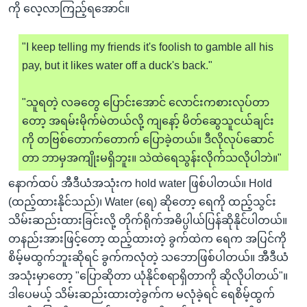
ကို လေ့လာကြည့်ရအောင်။
"I keep telling my friends it's foolish to gamble all his
pay, but it likes water off a duck's back."
"သူရတဲ့ လခတွေ ပြောင်းအောင် လောင်းကစားလုပ်တာ
တော့ အရမ်းမိုက်မဲတယ်လို့ ကျနော့် မိတ်ဆွေသူငယ်ချင်း
ကို တဗြစ်တောက်တောက် ပြောခဲ့တယ်။ ဒီလိုလုပ်ဆောင်
တာ ဘာမှအကျိုးမရှိဘူး။ သဲထဲရေသွန်းလိုက်သလိုပါဘဲ။"
နောက်ထပ် အီဒီယံအသုံးက hold water ဖြစ်ပါတယ်။ Hold
(ထည့်ထားနိုင်သည်)၊ Water (ရေ) ဆိုတော့ ရေကို ထည့်သွင်း
သိမ်းဆည်းထားခြင်းလို့ တိုက်ရိုက်အဓိပ္ပါယ်ပြန်ဆိုနိုင်ပါတယ်။
တနည်းအားဖြင့်တော့ ထည့်ထားတဲ့ ခွက်ထဲက ရေက အပြင်ကို
စိမ့်မထွက်ဘူးဆိုရင် ခွက်ကလုံတဲ့ သဘောဖြစ်ပါတယ်။ အီဒီယံ
အသုံးမှာတော့ "ပြောဆိုတာ ယုံနိုင်စရာရှိတာကို ဆိုလိုပါတယ်"။
ဒါပေမယ့် သိမ်းဆည်းထားတဲ့ခွက်က မလုံခဲ့ရင် ရေစိမ့်ထွက်