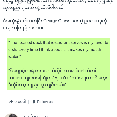
ရေထွက်ခြင်း ဖြစ်ပါတယ်။ အီဒီယံအသုံးမှာတော့ စားစရာမြင်ရင်
သွားရည်ကျတယ် လို့ ဆိုလိုပါတယ်။
ဒီအသုံးနဲ့ ပတ်သက်ပြီး George Crows ပေးတဲ့ ဥပမာတခုကို
လေ့လာကြည့်ရအောင်။
"The roasted duck that restaurant serves is my favorite
dish. Every time I think about it, it makes my mouth
water."
"ဒီ ပျော်ပွဲစားရုံ စားသောက်ဆိုင်က ရောင်းတဲ့ ဘဲကင်
ကတော့ ကျနော်အကြိုက်ပဲဗျာ။ ဒီ ဘဲကင်အရသာကို တွေး
မိတိုင်း သွားရည်တွေ ကျမိတယ်။"
မျှဝေပါ
Follow us
ဒေါ်လှလှသန်း