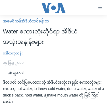
သုံး
ရ
လွယ်ကူ
အမေရိကန်အီဒီယံသင်ခန်းစာ
မူလစာမျက်နှာ
စေ
Water စကားလုံးဆိုင်ရာ အီဒီယံ
မြန်မာ
သည့်
အသုံးအနှုန်းများ
ကမ္ဘာ့သတင်းများ
Link
ဗွီဒီယို
နိုင်ငံတကာ
ဒေါ်လှလှသန်း
များ
သတင်းလွတ်လပ်ခွင့်
အမေရိကန်
၁၄ ဇြန္၊ ၂၀၁၀
ပင်မ
ရပ်ဝန်းတခု လမ်းတခု အလွန်
တရုတ်
အကြောင်းအရာ
မျှဝေပါ
သို့
အင်္ဂလိပ်စာလေ့လာမယ်
အစ္စရေး-ပါလက်စတိုင်း
ဒီတပတ် တင်ပြပေးထားတဲ့ အီဒီယံအသုံးအနှုန်း စကားလုံးများ
ကျော်
အပတ်စဉ်ကဏ္ဍများ
အမေရိကန်သုံးအီဒီယံ
ကတော့ hot water, to throw cold water, deep water, water of a
ကြည့်
ရေဒီယိုနှင့်ရုပ်သံ အချက်အလက်များ
မကြေးမုံရဲ့ အင်္ဂလိပ်စာ
ရေဒီယို
duck's back, hold water, နဲ့ make mouth water တို့ ဖြစ်ကြပါ
ရန်
တယ်။
ပင်မ
ရေဒီယို/တီဗွီအစီအစဉ်
ရုပ်ရှင်ထဲက အင်္ဂလိပ်စာ
တီဗွီ