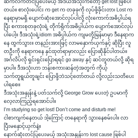
ဆက်လက်တင်ပြပေးမယ့် အီဒီယံအသုံးကတော့ get lost ဖြစ်ပါ
တယ်။ စာလုံးပေါင်း က get က တခုခုကို လုပ်ဖို့ခိုင်းတာ၊ Lost က
နေရာမှာမရှိ ပျောက်ဆုံးအောင်လုပ်ပါလို့ လုံးကောက်အဓိပ္ပါယ်ရ
ပြီး စကားစုတခုလုံးရဲ့ တိုက်ရိုက်အဓိပ္ပါယ်က ပျောက်အောင်လုပ်
ပါပေါ့။ ဒီအသုံးရဲ့idiom အဓိပ္ပါယ်က ကျမတို့မြန်မာမှာ ဒီနေရာက
နေ ထွက်သွား။ တနည်းအားဖြင့် လာမနှောက်ယှက်နှင့် ဆိုပြီး လူ
တဦးကို နေရာကနေ နှင်ထုတ်ရာမှာလည်း ပြောဆိုနိုင်ပါတယ်။
အင်္ဂလိပ်လို ရှင်းရှင်းပြောရရင် go away နှင့် ဆင်တူတယ်လို့ ဆိုရ
မှာပါ။ ဒီအသုံးဟာ ဘန်းစကားဆန်တဲ့အတွက် ကိုယ့်
သက်တူရွယ်တူချင်း ပြောဖို့ဘဲသင့်တော်တယ် လို့လည်းသတိပေး
ပါရစေ။
ဒီအသုံးအနှုန်းနဲ့ ပတ်သက်လို့ George Grow ပေးတဲ့ ဥပမာကို
လေ့လာကြည့်ရအောင်ပါ။
I’m studying so get lost! Don’t come and disturb me!
ငါစာကျက်နေတယ် ဒါ့ကြောင့် တနေရာကို သွားနေစမ်းပါ။ လာ
ပြီးမနှောင့်ယှက်နဲ့။
နောက်ဆုံးတင်ပြပေးမယ့် အသုံးအနှုန်းက lost cause ဖြစ်ပါ