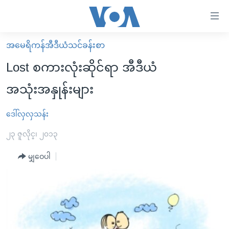
သုံး
ရ
လွယ်ကူ
အမေရိကန်အီဒီယံသင်ခန်းစာ
မူလစာမျက်နှာ
စေ
Lost စကားလုံးဆိုင်ရာ အီဒီယံ
မြန်မာ
သည့်
အသုံးအနှုန်းများ
ကမ္ဘာ့သတင်းများ
Link
ဗွီဒီယို
နိုင်ငံတကာ
ဒေါ်လှလှသန်း
များ
သတင်းလွတ်လပ်ခွင့်
အမေရိကန်
၂၃ ဇူလိုင္၊ ၂၀၁၃
ပင်မ
ရပ်ဝန်းတခု လမ်းတခု အလွန်
တရုတ်
အကြောင်းအရာ
မျှဝေပါ
သို့
အင်္ဂလိပ်စာလေ့လာမယ်
အစ္စရေး-ပါလက်စတိုင်း
ကျော်
အပတ်စဉ်ကဏ္ဍများ
အမေရိကန်သုံးအီဒီယံ
ကြည့်
ရေဒီယိုနှင့်ရုပ်သံ အချက်အလက်များ
မကြေးမုံရဲ့ အင်္ဂလိပ်စာ
ရေဒီယို
ရန်
ပင်မ
ရေဒီယို/တီဗွီအစီအစဉ်
ရုပ်ရှင်ထဲက အင်္ဂလိပ်စာ
တီဗွီ