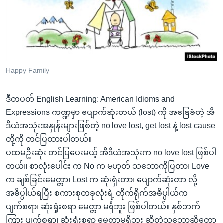
အ
သုတပဒေသာ အင်္ဂလိပ်စာ
ညွန်း
Learning English
စာမျက်နှာ
သို့
ဗွီအိုအေ လူမှုကွန်ယက်များ
ကျော်
ကြည့်
Happy Family
ရန်
ဘာသာစကားများ
ရှာဖွေ
ဒီတပတ် English Learning: American Idioms and
ရန်
Expressions ကဏ္ဍမှာ ပျောက်ဆုံးတယ် (lost) ကို အခြေခံတဲ့ အီ
နေရာ
ဒီယံအသုံးအနှုန်းများဖြစ်တဲ့ no love lost, get lost နဲ့ lost cause
သို့
တို့ကို တင်ပြထားပါတယ်။
ကျော်
ပထမဦးဆုံး တင်ပြပေးမယ့် အီဒီယံအသုံးက no love lost ဖြစ်ပါ
ရန်
တယ်။ စာလုံးပေါင်း က No က မဟုတ် သဘောကိုပြတာ၊ Love
က ချစ်ခြင်းမေတ္တာ၊ Lost က ဆုံးရှံးတာ၊ ပျောက်ဆုံးတာ လို့
အဓိပ္ပါယ်ရပြီး စကားစုတခုလုံးရဲ့ တိုက်ရိုက်အဓိပ္ပါယ်က
ပျက်စရာ၊ ဆုံးရှုံးစရာ မေတ္တာ မရှိဘူး ဖြစ်ပါတယ်။ နှစ်ဘက်
ကြား ပျက်စရာ၊ ဆုံးရှုံးစရာ မေတ္တာမရှိဘူး ဆိုတဲ့သဘောဆိုတော့