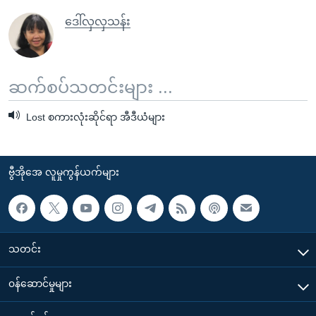
ဒေါ်လှလှသန်း
ဆက်စပ်သတင်းများ ...
Lost စကားလုံးဆိုင်ရာ အီဒီယံများ
ဗွီအိုအေ လူမှုကွန်ယက်များ
သတင်း
၀န်ဆောင်မှုများ