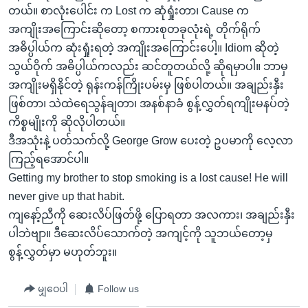
တယ်။ စာလုံးပေါင်း က Lost က ဆုံရှုံးတာ၊ Cause က
အကျိုးအကြောင်းဆိုတော့ စကားစုတခုလုံးရဲ့ တိုက်ရိုက်
အဓိပ္ပါယ်က ဆုံးရှုံးရတဲ့ အကျိုးအကြောင်းပေါ့။ Idiom ဆိုတဲ့
သွယ်ဝိုက် အဓိပ္ပါယ်ကလည်း ဆင်တူတယ်လို့ ဆိုရမှာပါ။ ဘာမှ
အကျိုးမရှိနိုင်တဲ့ ရုန်းကန်ကြိုးပမ်းမှ ဖြစ်ပါတယ်။ အချည်းနှီး
ဖြစ်တာ၊ သဲထဲရေသွန်ချတာ၊ အနစ်နာခံ စွန့်လွှတ်ရကျိုးမနပ်တဲ့
ကိစ္စမျိုးကို ဆိုလိုပါတယ်။
ဒီအသုံးနဲ့ ပတ်သက်လို့ George Grow ပေးတဲ့ ဥပမာကို လေ့လာ
ကြည့်ရအောင်ပါ။
Getting my brother to stop smoking is a lost cause! He will
never give up that habit.
ကျနော့်ညီကို ဆေးလိပ်ဖြတ်ဖို့ ပြောရတာ အလကား၊ အချည်းနှီး
ပါဘဲဗျာ။ ဒီဆေးလိပ်သောက်တဲ့ အကျင့်ကို သူဘယ်တော့မှ
စွန့်လွှတ်မှာ မဟုတ်ဘူး။
မျှဝေပါ
Follow us