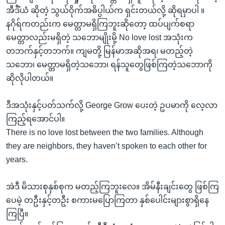
အီဒီံယံ ဆိုတဲ့ သွယ်ဝိုက်အဓိပ္ပါယ်က ရှင်းတယ်လို့ ဆိုရမှာပါ ။
နဂိုရ်ကတည်းက မေတ္တာမရှိကြဘူးဆိုတော့ ထပ်ပျက်စရာ
မေတ္တာလည်းမရှိတဲ့ သဘောမျိုးမို့ No love lost အသုံးက
တဘက်နှင့်တဘက်။ ကျမတို့ မြန်မာအဆိုအရ၊ မတည့်တဲ့
သဘော၊ မေတ္တာမရှိတဲ့သဘော၊ ရန်သူတွေဖြစ်ကြတဲ့သဘောကို
ဆိုလိုပါတယ်။
ဒီအသုံးနှင့်ပတ်သက်လို့ George Grow ပေးတဲ့ ဥပမာကို လေ့လာ
ကြည့်ရအောင်ပါ။
There is no love lost between the two families. Although
they are neighbors, they haven’t spoken to each other for
years.
အဲဒီ မိသားစုနှစ်စုက မတည့်ကြဘူးလေ။ အိမ်နီးချင်းတွေ ဖြစ်ကြ
ပေမဲ့ တဦးနှင့်တဦး စကားမပြောကြတာ နှစ်ပေါင်းများစွာရှိနေ
ကြပြီ။