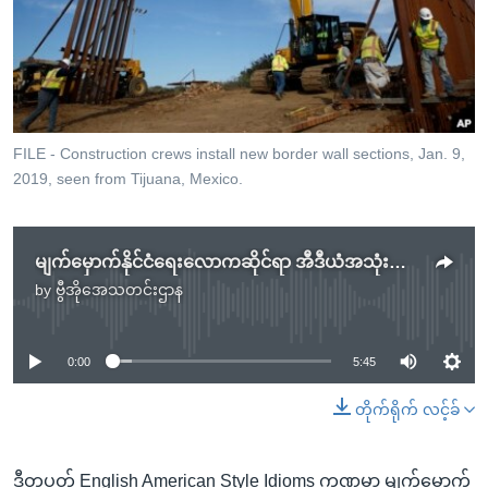
အ
သုတပဒေသာ အင်္ဂလိပ်စာ
ညွန်း
Learning English
စာမျက်နှာ
သို့
ဗွီအိုအေ လူမှုကွန်ယက်များ
ကျော်
ကြည့်
FILE - Construction crews install new border wall sections, Jan. 9,
2019, seen from Tijuana, Mexico.
ရန်
ဘာသာစကားများ
ရှာဖွေ
ရန်
မျက်မှောက်နိုင်ငံရေးလောကဆိုင်ရာ အီဒီယံအသုံးအနှုန်းများ
နေရာ
by
ဗွီအိုအေသတင်းဌာန
သို့
No media source currently available
ကျော်
ရန်
0:00
5:45
တိုက်ရိုက် လင့်ခ်
ဒီတပတ် English American Style Idioms ကဏ္ဍမှာ မျက်မှောက်