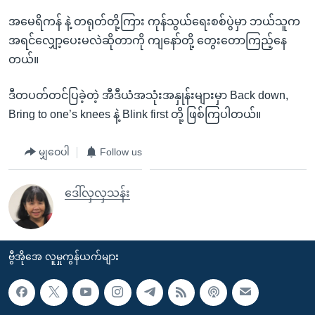
အမေရိကန် နဲ့ တရုတ်တို့ကြား ကုန်သွယ်ရေးစစ်ပွဲမှာ ဘယ်သူက
အရင်လျှော့ပေးမလဲဆိုတာကို ကျနော်တို့ တွေးတောကြည့်နေ
တယ်။
ဒီတပတ်တင်ပြခဲ့တဲ့ အီဒီယံအသုံးအနှုန်းများမှာ Back down,
Bring to one’s knees နဲ့ Blink first တို့ ဖြစ်ကြပါတယ်။
မျှဝေပါ
Follow us
ဒေါ်လှလှသန်း
ဗွီအိုအေ လူမှုကွန်ယက်များ