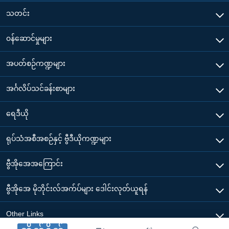
သတင်း
၀န်ဆောင်မှုများ
အပတ်စဉ်ကဏ္ဍများ
အင်္ဂလိပ်သင်ခန်းစာများ
ရေဒီယို
ရုပ်သံအစီအစဉ်နှင့် ဗွီဒီယိုကဏ္ဍများ
ဗွီအိုအေအကြောင်း
ဗွီအိုအေ မိုဘိုင်းလ်အက်ပ်များ ဒေါင်းလုတ်ယူရန်
Other Links