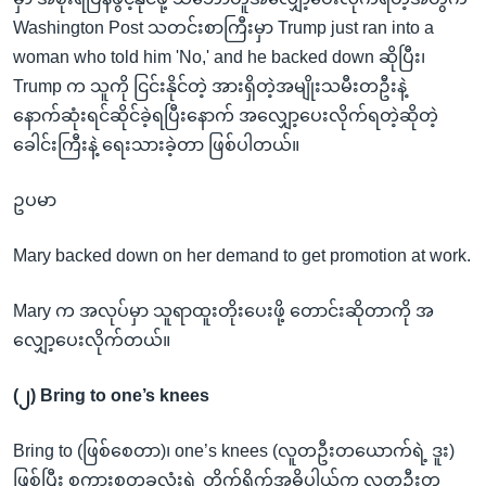
Washington Post သတင်းစာကြီးမှာ Trump just ran into a
woman who told him 'No,' and he backed down ဆိုပြီး၊
Trump က သူကို ငြင်းနိုင်တဲ့ အားရှိတဲ့အမျိုးသမီးတဦးနဲ့
နောက်ဆုံးရင်ဆိုင်ခဲ့ရပြီးနောက် အလျှော့ပေးလိုက်ရတဲ့ဆိုတဲ့
ခေါင်းကြီးနဲ့ ရေးသားခဲ့တာ ဖြစ်ပါတယ်။
ဥပမာ
Mary backed down on her demand to get promotion at work.
Mary က အလုပ်မှာ သူရာထူးတိုးပေးဖို့ တောင်းဆိုတာကို အ
လျှော့ပေးလိုက်တယ်။
(၂) Bring to one’s knees
Bring to (ဖြစ်စေတာ)၊ one’s knees (လူတဦးတယောက်ရဲ့ ဒူး)
ဖြစ်ပြီး စကားစုတခုလုံးရဲ့ တိုက်ရိုက်အဓိပ္ပါယ်က လူတဦးတ