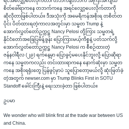
ရင်အလျှော့ပေးလိုက်တာ၊ တဘက်နဲ့တဘက် အကြီးအကျယ်
စိတ်ခေါ်ရာကနေ တဘက်ကနေ အရင်လျှော့ပေးလိုက်တာကို
ဆိုလိုတာဖြစ်ပါတယ်။ ဒီအသုံးကို အမေရိကန်အစိုးရ တစိတ်တ
ပိုင်း ပိတ်ထားရတဲ့ကာလအတွင်းမှာ သမ္မတ Trump နဲ့
အောက်လွှတ်တော်ဥက္ကဋ္ဌ Nancy Pelosi တို့ကြား သမ္မတရဲ့
နိုင်ငံတော်အခြေပြမိန့်ခွန်း ပြောကြားမယ့်ကိစ္စနဲ့ ပတ်သက်လို့
အောက်လွှတ်တော်ဥက္ကဋ္ဌ Nancy Pelosi က စီစဉ်ထားတဲ့
ဇန်နဝါရီလ (၂၉) ရက်နေ့မှာ ပြောခွင့်မပေးနိုင်ဘူးလို့ ပြောဆိုရာ
ကနေ သမ္မတကလည်း တင်းထားရာကနေ နောက်ဆုံးမှာ သမ္မတ
ကနေ အစိုးရရုံးတွေ ပြန်ဖွင့်မှာပဲ သူပြောတော့မယ်လို့ ဆုံးဖြတ်ခဲ့
တဲ့အတွက် newser.com မှာ Trump Blinks First in SOTU
Standoff ခေါင်းကြီးနဲ့ ရေးသားခဲ့တာ ဖြစ်ပါတယ်။
ဥပမာ
We wonder who will blink first at the trade war between US
and China.