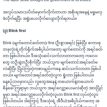
အလုပ်သမားသပိတ်မှောက်လိုက်တာဟာ အစိုးရအနေနဲ့ မရှုမလှ
ခံလိုက်ရပြီး အရှုံးပေးလိုက်လျောလိုက်ရတယ်။
(၃) Blink first
Blink (မျက်တောင်ခတ်တာ)၊ first (ဦးစွာအရင်) ဖြစ်ပြီး စကားစု
တခုလုံးရဲ့တိုက်ရိုက်အဓိပ္ပါယ်ကတော့ မျက်တောင်ကို အရင်ခတ်
တာ ဖြစ်ပါတယ်။ ဒီအသုံးဆင်းသက်လာတာကတော့ ကလေး
တွေ တဦးနဲ့တဦးစိုက်ပြီး ဘယ်သူက မျက်တောင်အရင်ခတ်မ
လဲဆိုပြီး ပြိုင်ကြတဲ့ကစားနည်းကနေ ဆင်းသက်လာတာ ဖြစ်ပါ
တယ်။ မျက်တောင်အရင်ခတ်တဲ့လူက ရှုံးတာ ဖြစ်ပါတယ်။
နေ့စဉ်ဘဝမှာလည်း လူတွေအနေနဲ့ တယောက်နဲ့တယောက်
စိန်ခေါ်ကြရာမှာ ဘယ်သူက အရင်လျှော့ပေးမလဲဆိုတဲ့ အားပြိုင်
မှုမှာ အရင်အလျှော့ပေးလိုက်တဲ့လူဟာ Blink first လုပ်တဲ့လူပဲ
ဖြစ်ပါတယ်။ ဒါကြောင့် ဒီအသုံးရဲ့ အီဒီယံအဓိပ္ပါယ်ကတော့ အ