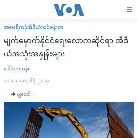
သုံး
ရ
လွယ်ကူ
အမေရိကန်အီဒီယံသင်ခန်းစာ
မူလစာမျက်နှာ
စေ
မျက်မှောက်နိုင်ငံရေးလောကဆိုင်ရာ အီဒီ
မြန်မာ
သည့်
ယံအသုံးအနှုန်းများ
ကမ္ဘာ့သတင်းများ
Link
ဗွီဒီယို
နိုင်ငံတကာ
ဒေါ်လှလှသန်း
များ
သတင်းလွတ်လပ်ခွင့်
အမေရိကန်
၁၀ ေဖေဖာ္၀ါရီ၊ ၂၀၁၉
ပင်မ
ရပ်ဝန်းတခု လမ်းတခု အလွန်
တရုတ်
အကြောင်းအရာ
မျှဝေပါ
သို့
အင်္ဂလိပ်စာလေ့လာမယ်
အစ္စရေး-ပါလက်စတိုင်း
ကျော်
အပတ်စဉ်ကဏ္ဍများ
အမေရိကန်သုံးအီဒီယံ
ကြည့်
ရေဒီယိုနှင့်ရုပ်သံ အချက်အလက်များ
မကြေးမုံရဲ့ အင်္ဂလိပ်စာ
ရေဒီယို
ရန်
ပင်မ
ရေဒီယို/တီဗွီအစီအစဉ်
ရုပ်ရှင်ထဲက အင်္ဂလိပ်စာ
တီဗွီ