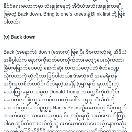
နိုင်ငံရေးးလောကမှာ သုံးနှုန်းနေတဲ့ အီဒီယံအသုံးအနှုန်းတချို့
ဖြစ်တဲ့ Back down, Bring to one’s knees နဲ့ Blink first တို့ ဖြစ်
ပါတယ်။
(၁) Back down
Back (အနောက်)၊ down (အောက်) ဖြစ်ပြီး ဒီစကားလုံးရဲ့ အီဒီယံ
အဓိပ္ပါယ်က နောက်ကိုဆုတ်ပေးလိုက်တာ၊ လျှော့ပေးလိုက်တာ၊
ခြိမ်းခြောက်ပေမယ့် နောက်ဆုံး တကယ်မလုပ်ဘဲ စိတ်လျှော့
လိုက်တာကို ဆိုလိုတာ ဖြစ်ပါတယ်။ ဒီအသုံးကို အမေရိကန်
အစိုးရ တစိတ်တပိုင်း ပိတ်ရတဲ့အချိန် (၃၅) ရက် ရလာပြီးတဲ့
သောကြာနေ့က သမ္မတ Donald Trump က မက္ကစီကိုတံတိုင်း
ဆောက်လုပ်ဖို့ သူ တောင်းထားတဲ့ ဒေါ်လာ ၅.၇ ဘီလီယံကို
အောက်လွှတ်တော်ဥက္ကဋ္ဌ Nancy Pelosi ဦးဆောင်တဲ့ ဒီမိုကရက်
အမတ်တွေက သဘောမတူမချင်း၊ အစိုးရကို ဘယ်လောက်ကြာ
ပါစေ သူပိတ်ထားမယ်လို့ သူ မောင်းတင်ထားပေမယ့် နောက်ဆုံး
မှာ အစိုးရပြန်ဖွင့်နိုင်ဖို့ သဘောတူအလျှော့ပေးလိုက်ရတဲ့အတွက်