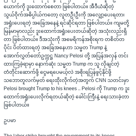
ယောက်ကို ဒူးထောက်စေတာ ဖြစ်ပါတယ်။ အီဒီယံဆိုတဲ့
သွယ်ဝိုက်အဓိပ္ပါယ်ကတော့ လူတဦးဦးကို အလျှော့ပေးရတာ၊
အရှုံးပေးရတဲ့ အခြေအနေနဲ့ ရင်ဆိုင်ရတာ ဖြစ်ပါတယ်။ ကျမတို့
မြန်မာမှာလည်း ဒူးထောက်အရှုံးပေးတယ်ဆိုတဲ့ အသုံးလည်းရှိ
တာ ဖြစ်ပါတယ်။ ဒီအသုံးကို အမေရိကန်အစိုးရက တစိတ်တ
ပိုင်း ပိတ်ထားရတဲ့ အခြေအနေဟာ သမ္မတ Trump နဲ့
အောက်လွှတ်တော်ဥက္ကဋ္ဌ Nancy Pelosi တို့ အပြန်အလှန် တင်း
ထားကြခဲ့ရာမှာ နောက်ဆုံး သမ္မတ Trump က သူ လိုချင်တဲ့
တံတိုင်းဆောက်ဖို့ ငွေမရပေမယ့်လဲ အစိုးရပြန်ဖွင့်နိုင်ဖို့
သဘောတူလက်မှတ် ရေးထိုးလိုက်တဲ့အတွက် CNN သတင်းမှာ
Pelosi brought Trump to his knees .. Pelosi ကို Trump က ဒူး
ထောက်အရှုံးပေးလိုက်ရတယ်ဆိုတဲ့ ခေါင်းကြီးနဲ့ ရေးသားခဲ့တာ
ဖြစ်ပါတယ်။
ဥပမာ
The labor strike brought the government to its knees.