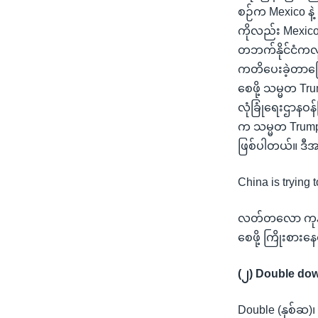
စဉ်က Mexico နဲ့
ကိုလည်း Mexico
တဘက်နိုင်ငံကလူ
ကတိပေးခဲ့တာကြော
စေဖို့ သမ္မတ Tr
လုံခြုံရေးဌာနဝန
က သမ္မတ Trump အစ
ဖြစ်ပါတယ်။ ဒီအ
China is trying 
လတ်တလော ကုန်သွ
စေဖို့ ကြိုးစား
(၂) Double do
Double (နှစ်ဆ)