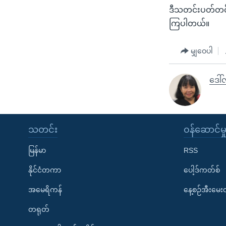
ဒီသတင်းပတ်တင်ပ
ကြပါတယ်။
မျှဝေပါ
ဒေါ်
သတင်း
၀န်ဆောင်မှ
မြန်မာ
RSS
နိုင်ငံတကာ
ပေါ့ဒ်ကတ်စ်
အမေရိကန်
နေ့စဉ်အီးမေ
တရုတ်