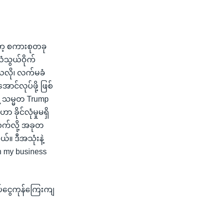
ော့ စကားစုတခု
ယံသွယ်ဝိုက်
်သလို၊ လက်မခံ
င်လုပ်ဖို့ ဖြစ်
ဲ့ သမ္မတ Trump
ိုင်လုံမှုမရှိ
်သက်လို့ အခုတ
။ ဒီအသုံးနဲ့
 my business
ပ်ငွေကုန်ကြေးကျ