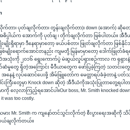
n
လိုက်တာ၊ ပုတ်ချလိုက်တာ၊ တွန်းချလိုက်တာ)၊ down (အောက်) ဆိုတ
ုက်အဓိပ္ပါယ်က အောက်ကို ပုတ်ချ ၊ တိုက်ချလိုက်တာ ဖြစ်ပါတယ်။ အီဒီ
ုးမျိုးရှိရာမှာ ဒီနေရာမှာတော့ ဖယ်ပစ်တာ၊ ဖြုတ်ချလိုက်တာ ဖြစ်နိုင
စ်မျိုးရောက်အောင်တနည်း ကျမတို့ မြန်မာမှာတော့ ဒေါက်ဖြုတ်ခံရအော
ံအသုံးကို ၂၀၁၆ ရွေးကောက်ပွဲ မဲဆွယ်လှုပ်ရှားစဉ်ကာလ က ရုရှားန
ံမှုတွေ ရှိတဲ့အကြောင်း မီဒီယာတွေက ဖော်ပြခဲ့ကြတဲ့ သတင်းတွေဟာ ခ
 အနေနဲ့ လုပ်ဆောင်ပေးဖို့ အိမ်ဖြူတော်က မေတ္တာရပ်ခံခဲ့တာနဲ့ ပတ
းကြီးတွေမှာ Knock down ဆိုတဲ့ အီဒီယံကိုအသုံးပြုတာတွေ့ရပါတယ်
ာကို လေ့လာကြည့်ရအောင်ပါ။Our boss, Mr. Smith knocked down
it was too costly.
သမား Mr. Smith က ကျနော်တင်သွင်းလိုက်တဲ့ စီးပွားရေးအဆိုကို သိ
 ပယ်ချလိုက်တယ်။