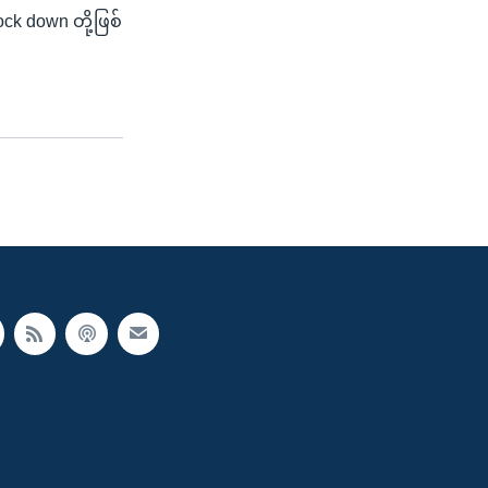
k down တို့ဖြစ်