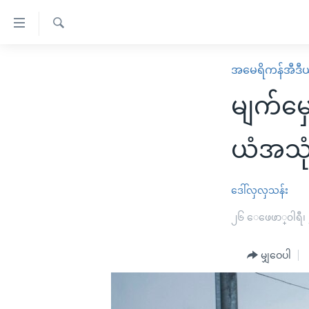
သုံး
ရ
ရှာဖွေ
လွယ်ကူ
မူလစာမျက်နှာ
အမေရိကန်အီဒီယ
ရ
စေ
မြန်မာ
လာ
မျက်မှ
သည့်
ဒ်
ကမ္ဘာ့သတင်းများ
Link
ဗွီဒီယို
နိုင်ငံတကာ
ယံအသုံး
များ
သတင်းလွတ်လပ်ခွင့်
အမေရိကန်
ပင်မ
ရပ်ဝန်းတခု လမ်းတခု အလွန်
တရုတ်
ဒေါ်လှလှသန်း
အကြောင်းအရာ
အင်္ဂလိပ်စာလေ့လာမယ်
အစ္စရေး-ပါလက်စတိုင်း
၂၆ ေဖေဖာ္၀ါရီ၊
သို့
အပတ်စဉ်ကဏ္ဍများ
အမေရိကန်သုံးအီဒီယံ
ကျော်
မျှဝေပါ
ကြည့်
ရေဒီယိုနှင့်ရုပ်သံ အချက်အလက်များ
မကြေးမုံရဲ့ အင်္ဂလိပ်စာ
ရေဒီယို
ရန်
ရေဒီယို/တီဗွီအစီအစဉ်
ရုပ်ရှင်ထဲက အင်္ဂလိပ်စာ
တီဗွီ
ပင်မ