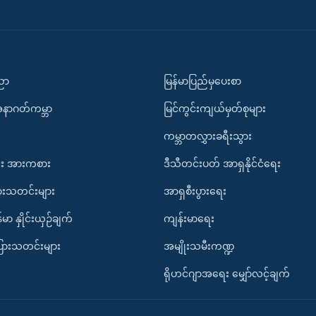
ပညာ
မြန်မာပြည်မှပေးစာ
အနာဂတ်ကမ္ဘာ
မြင်ကွင်းကျယ်မှတ်စုများ
ကမ္ဘာတလွှားခရီးသွား
း အားကစား
ဒီသီတင်းပတ် အာရှနိုင်ငံရေး
ားသတင်းများ
အာရှစီးပွားရေး
်မာ နှိုင်းယှဉ်ချက်
ကျန်းမာရေး
ပြားသတင်းများ
အမျိုးသမီးကဏ္ဍ
ရိုဟင်ဂျာအရေး မျှော်လင့်ချက်