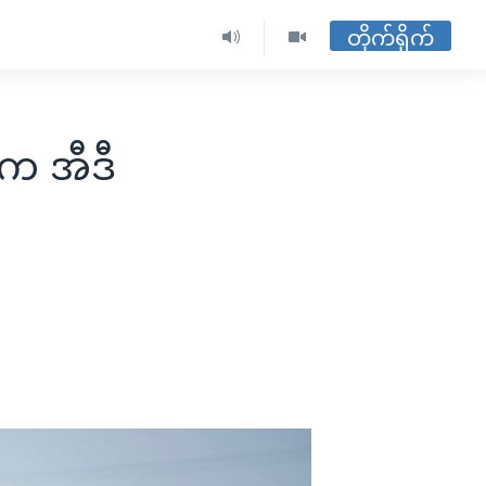
တိုက်ရိုက်
ာက အီဒီ