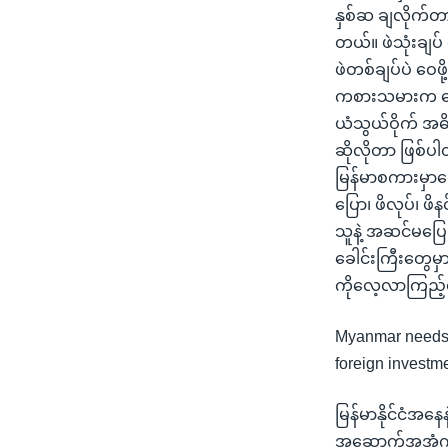
နှစ်ဆ ချလိုက်
တယ်။ ဖဲသုံးချပ်
ဖဲတစ်ချပ်ပဲ ဝေဖ
ကစားသမားက ငွေ
ယံသွယ်ဝိုက် အဓ
ဆိုလိုတာ ဖြစ်ပ
မြန်မာစကားမှာတေ
ပြော၊ ဖိလုပ်၊ ဖိ
သူနဲ့ အဆင်မပြေ
ခေါင်းကြီးတွေမ
ကိုလေ့လာကြည့်
Myanmar needs t
foreign investme
မြန်မာနိုင်ငံအနေနဲ
အဆောက်အအုံကို