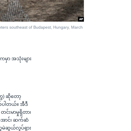
meters southeast of Budapest, Hungary, March
ာကမှာ အသုံးများ
ေ) ဆိုတော့
ြစ်ပါတယ်။ အီဒီ
 တင်းမာမှုရှိတာ၊
ရအောင်၊ ဆက်ဆံ
ဲဆွယ်လှုပ်ရှား