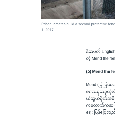
Prison inmates build a second protective fe
1, 2017.
ဒီတပတ် English
တဲ့ Mend the fe
(၁) Mend the f
Mend (ပြုပြင်တ
စကားစုတခုလုံးရဲ
ယံသွယ်ဝိုက်အဓိပ္
ကတောက်ကဆဖြစ်တာ
ရေး ပြန်ပြေလည်