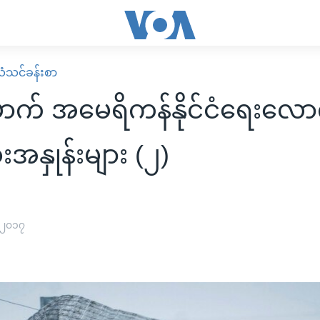
ံသင်ခန်းစာ
ောက် အမေရိကန်နိုင်ငံရေးလေ
အနှုန်းများ (၂)
 ၂၀၁၇