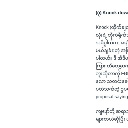
(၃) Knock dow
Knock (တိုက်ချ
လုံးရဲ့ တိုက်ရိ
အဓိပ္ပါယ်က အမျိ
ပယ်ချခံရတဲ့ အဖြ
ပါတယ်။ ဒီ အီဒီယ
ကြား ထိတွေ့ဆက်ဆ
ဘူးဆိုတာကို FBI
လော သတင်းခေါင်
ပတ်သက်တဲ့ ဥပမ
proposal saying 
ကျနော်တို့ ဆရာ
များတယ်ဆိုပြီး