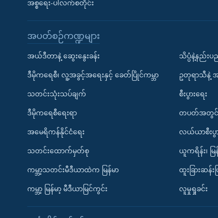
အစ္စရေး-ပါလက်စတိုင်း
အပတ်စဉ်ကဏ္ဍများ
အယ်ဒီတာနဲ့ ဆွေးနွေးခန်း
သိပ္ပံနဲ့နည်း
ဒီမိုကရေစီ၊ လူ့အခွင့်အရေးနှင့် ခေတ်ပြိုင်ကမ္ဘာ
ဥတုရာသီနဲ့ 
သတင်းသုံးသပ်ချက်
စီးပွားရေး
ဒီမိုကရေစီရေးရာ
တပတ်အတွင်
အမေရိကန်နိုင်ငံရေး
လယ်ယာစီးပွ
သတင်းထောက်မှတ်စု
ယူကရိန်း၊ မြန
ကမ္ဘာ့သတင်းမီဒီယာထဲက မြန်မာ
ထူးခြားဆန်း
ကမ္ဘာ့ မြန်မာ့ မီဒီယာမြင်ကွင်း
လူမှုရှုခင်း