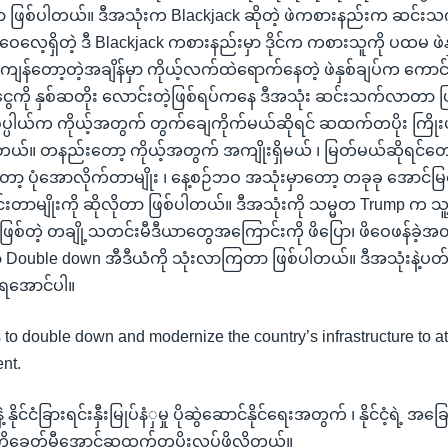
တာ ဖြစ်ပါတယ်။ ဒီအသုံးက Blackjack ဆိုတဲ့ ဖဲကစားနည်းက ဆင်း
 ဝေလေ့ရှိတဲ့ ဒီ Blackjack ကစားနည်းမှာ ဒိုင်က ကစားသူကို ပထမ ဖဲန
ို့ကျန်တော့တဲ့အချိန်မှာ ကိုယ့်လက်ထဲရောက်နေတဲ့ ဖဲနှစ်ချပ်က ကောင
ကို နှစ်ဆတိုး လောင်းတဲ့ဖြစ်ရပ်ကနေ ဒီအသုံး ဆင်းသက်လာတာ ဖ
ိပ္ပါယ်က ကိုယ့်အတွက် တွက်ချေကိုက်မယ်ဆိုရင် ဆထက်တပိုး ကြိုးပ
ါတယ်။ တနည်းတော့ ကိုယ့်အတွက် အကျိုးရှိမယ် ၊ မြတ်မယ်ဆိုရင်တော
ာ့ ပုံအောလိုက်တာမျိုး ၊ နေ့စဉ်ဘဝ အသုံးမှာတော့ တခုခု အောင်မြင်
နင်းတာမျိုးကို ဆိုလိုတာ ဖြစ်ပါတယ်။ ဒီအသုံးကို သမ္မတ Trump က သူ့မိ
ဖြစ်တဲ့ တချို့သတင်းမီဒီယာတွေအကြောင်းကို ဖိပြော၊ ဖိဝေဖန်ခဲ့
ှာ Double down အီဒီယံကို သုံးလာကြတာ ဖြစ်ပါတယ်။ ဒီအသုံးနဲ့ပ
ရအောင်ပါ။
o double down and modernize the country’s infrastructure to at
nt.
့ နိုင်ငံခြားရင်းနှီးမြုပ်နံှမှု ပိုဆွဲဆောင်နိုင်ရေးအတွက် ၊ နိုင်ငံ့ရဲ့ အခ
ခေတ်မီအောင်ဆထက်တပိုးလုပ်ဖို့လိုတယ်။