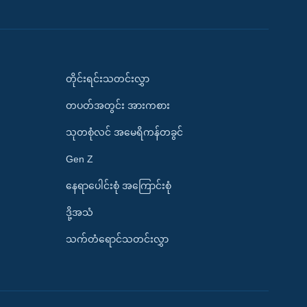
တိုင်းရင်းသတင်းလွှာ
တပတ်အတွင်း အားကစား
သုတစုံလင် အမေရိကန်တခွင်
Gen Z
နေရာပေါင်းစုံ အကြောင်းစုံ
ဒို့အသံ
သက်တံရောင်သတင်းလွှာ