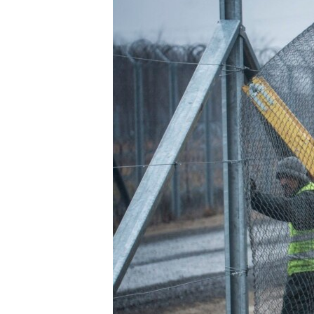
သုတပဒေသာ အင်္ဂလိပ်စာ
အ
ညွန်း
စာမျက်နှာ
သို့
ကျော်
ကြည့်
ရန်
ရှာဖွေ
ရန်
နေရာ
သို့
ကျော်
ရန်