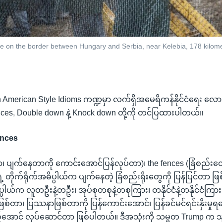
nce on the border between Hungary and Serbia, near Kelebia, 178 kilo
 American Style Idioms ကဏ္ဍမှာ လက်ရှိအမေရိကန်နိုင်ငံရေး လေ
nces, Double down နဲ့ Knock down တို့ကို တင်ပြထားပါတယ်။
ences
ာ၊ ပျက်နေတာကို ကောင်းအောင်ပြန်လုပ်တာ)၊ the fences (ခြံစည်းတွ
့ တိုက်ရိုက်အဓိပ္ပါယ်က ပျက်နေတဲ့ ခြံစည်းရိုးတွေကို ပြန်ပြင်တာ ဖ
ပါယ်က လူတဦးနဲ့တဦး၊ အုပ်စုတစုနဲ့တစုကြား၊ တနိုင်ငံနဲ့တနိုင်ငံကြား
၊ ပြဿနာဖြစ်တာကို ပြန်ကောင်းအောင်၊ ပြန်ခင်မင်ရင်းနှီးမှု
အောင် လုပ်ဆောင်တာ ဖြစ်ပါတယ်။ ဒီအသုံးကို သမ္မတ Trump က သူမ