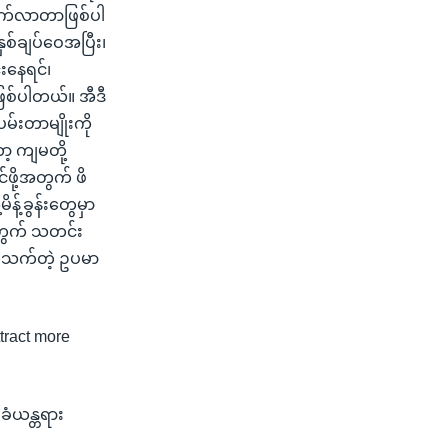
သက်လာတာဖြစ်ပါ
ှစ်ချပ်ဝေအပြီး၊
်းနေရင်၊
ြစ်ပါတယ်။ အီဒီ
မ်းတာမျိုးကို
့ ကျမတို့
ဖို့အတွက် ဖိ
န့်ခွန်းတွေမှာ
အတွက် သတင်း
တ်သက်တဲ့ ဥပမာ
tract more
ြေခံယန္တရား