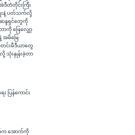
ဒီတံတိုင်းကြီး
နဲ့ ပတ်သက်လို့
န္ဒရှင်တွေကို
တာကို ဖြေလျှော့
ဲ့ အမိမြေ
် သတင်းမီဒီယာတွေ
 သုံးနှုန်းခဲ့တာ
ေး ပြန်ကောင်း
ါယ်က အောက်ကို