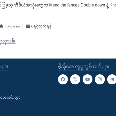
ြခဲ့တဲ့ အီဒီယံအသုံးတွေက Mend the fences,Double down နဲ့ Knoc
Follow us
ပရင့်ထုတ်ရန်
လှလှသန်း
ုများ
ဗွီအိုအေ လူမှုကွန်ယက်များ
းလ်သတင်းလွှာ