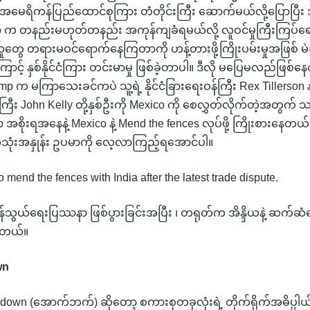
 အမေရိကန်ပြည်ထောင်စုကြား တံတိုင်းကြီး ဆောက်မယ်လို့ပြောပြီး အဲ
 က တနည်းမဟုတ်တနည်း အကုန်ကျခံရမယ်လို့ လူဝင်မှုကြီးကြပ်ရေး
တွေ တရားမဝင်ရောက်နေကြတာကို ဟန့်တားဖို့ကြိုးပမ်းမှုအဖြစ် မဲဆ
င့် နှစ်နိုင်ငံကြား တင်းမာမှု ဖြစ်ခဲ့တာပါ။ ဒီလို မပြေမလည်ဖြစ်နေ
ump က မကြာသေးခင်ကပဲ သူ့ရဲ့ နိုင်ငံခြားရေးဝန်ကြီး Rex Tillerson န
်ကြီး John Kelly တို့နှစ်ဦးကို Mexico ကို စေလွှတ်လိုက်တဲ့အတွက
ိုးရအနေနဲ့ Mexico နဲ့ Mend the fences လုပ်ဖို့ ကြိုးစားနေတယ်လို့
သုံးအနှုန်း ဥပမာကို လေ့လာကြည့်ရအောင်ပါ။
to mend the fences with India after the latest trade dispute.
ယ်ရေးပြဿနာ ဖြစ်ပွားခြင်းအပြီး ၊ တရုတ်က အိန္ဒိယနဲ့ ဆက်ဆံရ
နေတယ်။
wn
၊ down (အောက်ဘက်) ဆိုတော့ စကားစုတခုလုံးရဲ့ တိုက်ရိုက်အဓိပ္ပ