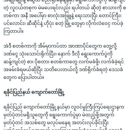
တဲ့ လူငယ်တစုက မဲမပေးရင်လည်း ရပါတယ် ဆိုတဲ့ စာသားကို စ
တစ်ကာ အနီ အပေါ်မှာ စာလုံးအဖြူနဲ့ ရေးသားပြီး တောင်ကြီး၊
ပင်လောင်း၊ ဆီဆိုင်နဲ့ ဟိုပုံး စတဲ့ မြို့တွေမှာ လိုက်လံဝေငှ ကပ်ခဲ့
ကြတာပါ။
အဲဒီ စတစ်ကာကို အိမ်မှာကပ်တာ အာဏာပိုင်တွေက တွေ့လို့
ဒဏ်ငွေ သုံးသောင်းရိုက်ပြီး၊ နောက် ဒီလို ရွေးကောက်ပွဲကို
ဆန့်ကျင်တဲ့ စာ၊ ပိုစတာ၊ စတစ်ကာတွေ လက်မခံဖို့၊ လက်ခံခဲ့ရင်
အဖမ်းခံရမယ်ဆိုပြီး သတိပေးတယ်လို့ ဒဏ်ရိုက်ခံရတဲ့ ဒေသခံ
တွေက ပြောပါတယ်။
ရခိုင်ပြည်နယ် ကျောက်တော်မြို့
ရခိုင်ပြည် ကျောက်တော်မြို့နယ်မှာ လူဝင်မှုကြီးကြပ်ရေးဌာနက
မှတ်ပုံတင်မရှိသူတွေကို ရွေးကောက်ပွဲမှာ မဲထည့်ဖို့အတွက်
မှတ်ပုံတင် အသစ်တွေ မလုပ်မနေရ အတင်းလုပ်ခိုင်းပြီး