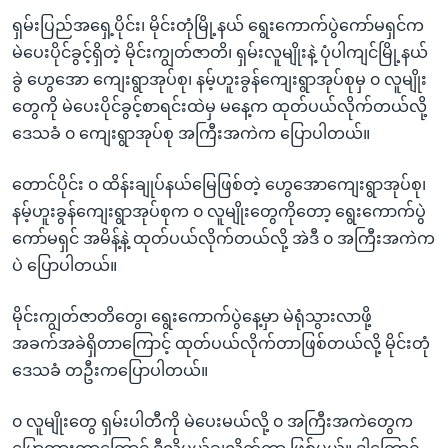
အ
သုတပဒေသာ အင်္ဂလိပ်စာ
ရှမ်းပြည်အရှေ့ပိုင်း၊ မိုင်းတုံမြို့နယ် ရွေးကောက်ပွဲကော်မရှင်က
ညွန်း
Learning English
မဲပေးပိုင်ခွင့်ရှိတဲ့ မိုင်းကျွတ်ဇာတိ၊ ရှမ်းလူမျိုးနဲ့ ပုံပါကျင်မြို့နယ်
စာမျက်နှာ
ခွဲ ဟွေအော ကျေးရွာအုပ်စု၊ နမ့်ဟူးခွန်ကျေးရွာအုပ်စုမှ ၀ လူမျိုး
သို့
ဗွီအိုအေ လူမှုကွန်ယက်များ
တွေကို မဲပေးပိုင်ခွင့်စာရင်းထဲမှ မနေ့က ထုတ်ပယ်လိုက်တယ်လို့
ကျော်
ဒေသခံ ၀ ကျေးရွာအုပ်စု အကြီးအကဲက ပြောပါတယ်။
ကြည့်
ရန်
ဘာသာစကားများ
တောင်ပိုင်း ၀ ထိန်းချုပ်နယ်မြေဖြစ်တဲ့ ဟွေအောကျေးရွာအုပ်စု၊
ရှာဖွေ
နမ့်ဟူးခွန်ကျေးရွာအုပ်စုက ၀ လူမျိုးတွေကိုတော့ ရွေးကောက်ပွဲ
ရန်
ကော်မရှင် အမိန့်နဲ့ ထုတ်ပယ်လိုက်တယ်လို့ အဲဒီ ၀ အကြီးအကဲက
နေရာ
ပဲ ပြောပါတယ်။
သို့
ကျော်
မိုင်းကျွတ်ဇာတိတွေ၊ ရွေးကောက်ပွဲနေ့မှာ မဲရုံသွားလာဖို့
ရန်
အခက်အခဲရှိတာကြောင့် ထုတ်ပယ်လိုက်တာဖြစ်တယ်လို့ မိုင်းတုံ
ဒေသခံ တဦးကပြောပါတယ်။
၀ လူမျိုးတွေ ရှမ်းပါတီကို မဲပေးမယ်လို့ ၀ အကြီးအကဲတွေက