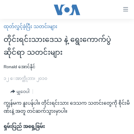
သုံး
ရ
လွယ်ကူ
ထုတ်လွှင့်ခဲ့ပြီး သတင်းများ
မူလစာမျက်နှာ
စေ
တိုင်းရင်းသားဒေသ နဲ့ ရွေးကောက်ပွဲ
မြန်မာ
သည့်
ဆိုင်ရာ သတင်းများ
ကမ္ဘာ့သတင်းများ
Link
ဗွီဒီယို
နိုင်ငံတကာ
Ronald အောင်နိုင်
များ
သတင်းလွတ်လပ်ခွင့်
အမေရိကန်
၁၂ ေအာက္တိုဘာ၊ ၂၀၁၀
ပင်မ
ရပ်ဝန်းတခု လမ်းတခု အလွန်
တရုတ်
အကြောင်းအရာ
မျှဝေပါ
သို့
အင်္ဂလိပ်စာလေ့လာမယ်
အစ္စရေး-ပါလက်စတိုင်း
ကျွန်မက နူးပန်ပါ။ တိုင်းရင်းသား ဒေသက သတင်းတွေကို စိုင်းမိ
ကျော်
အပတ်စဉ်ကဏ္ဍများ
အမေရိကန်သုံးအီဒီယံ
ဏ်းနဲ့ အတူ တင်ဆက်သွားမှာပါ။
ကြည့်
ရေဒီယိုနှင့်ရုပ်သံ အချက်အလက်များ
မကြေးမုံရဲ့ အင်္ဂလိပ်စာ
ရေဒီယို
ရန်
ရှမ်းပြည် အရှေ့ခြမ်း
ပင်မ
ရေဒီယို/တီဗွီအစီအစဉ်
ရုပ်ရှင်ထဲက အင်္ဂလိပ်စာ
တီဗွီ