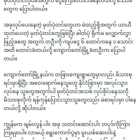
မှတ်ပုံတင်လုပ်ခအတွက် ငွေကြေးတောင်းခံနေတယ်လို့ ဒေသခံ
တွေက ပြောပါတယ်။
အခုလုပ်ပေးနေတဲ့ မှတ်ပုံတင်တွေဟာ မဲထည့်ဖို့အတွက် ယာယီ
ထုတ်ပေးတဲ့ မှတ်ပုံတင်တွေဖြစ်ပြီး ဓါတ်ပုံ`ရိုက်ခ လျှောက်လွှာ
ဖြည့်ခတွေ အတွက် တဦးကို ကျပ်ငွေ ၆ ထောင်ကနေ ၁ သောင်း
အထိ တောင်းခံတယ်လို့ ကျောက်တော်မြို့ခံတဦးက ပြောပါ
တယ်။
ကျောက်တော်မြို့နယ်က တခြားကျေးရွာတွေမှာလည်း မိသားစု
ရင်းမှာရှိပြီး အဝေးရောက်နေသူတွေ နိုင်ငံခြားမှာ အလုပ်သွား
လုပ်နေ သူတွေအတွက်ပါ မှတ်ပုံတင်အသစ် လုပ်ခိုင်းနေသလို
မိသားစုလိုက် ရန်ကုန်ပြောင်းသွားသူတွေလည်း မဲစာရင်းမှာ ပါနေ
တယ်လို့ ဆိုပါတယ်။
ကျွန်မက ချမ်းလွန် ပါ။ အခု သတင်းဆောင်းပါး တပုဒ်ကိုကြား
ကြရမှာပါ။ လာမယ့် ရွေးကောက်ပွဲမှာ မူးယစ်ဆေးဝါးနဲ့