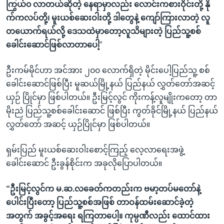
ကြွယ်၀ လာတယ်ဆိုတဲ့ နေရာမှာလည်း လောင်းကစားဝိုင်းတို့ နို
က်ကလပ်တို့၊ မူးယစ်ဆေးဝါးတို့ ဒါတွေနဲ့ ကျော်ကြားလာတဲ့ လူ
တယောက်ရယ်လို့ ဒေသထဲမှာတော့လူသိများတဲ့ ပြည်သူ့စစ်
ခေါင်းဆောင်ဖြစ်လာတာပေါ့
”
ဦးကမ်မိုင်ဟာ အင်အား ၂၀၀ လောက်ရှိတဲ့ မိုင်းပေါ့ပြည်သူ့ စစ်
ခေါင်းဆောင်ဖြစ်ပြီး မူဆယ်မြို့နယ် ပြည်နယ် လွှတ်တော်အဆင့်
ယှဉ် ပြိုင်မှာ ဖြစ်ပါတယ်။ ဦးမြင့်လွင် ကိုးကန့်လူမျိုးကတော့ တာ
မိုးညဲ ပြည်သူ့စစ်ခေါင်းဆောင် ဖြစ်ပြီး ကွတ်ခိုင်မြို့နယ် ပြည်နယ်
လွှတ်တော် အဆင့် ယှဉ်ပြိုင်မှာ ဖြစ်ပါတယ်။
ရှမ်းပြည် မူးယစ်ဆေးဝါးစောင့်ကြည့် လေ့လာရေးအဖွဲ့
ခေါင်းဆောင် ဦးခွန်စိုင်းက အခုလိုပြောပါတယ်။
“ဦးမြင့်လွင်က မ.ဆ.လခေတ်ကတည်းက ဗမာ့တပ်မတော်နဲ့
ပေါင်းပြီးတော့ ပြည်သူ့စစ်အဖြစ် တာဝန်ထမ်းဆောင်ခဲ့တဲ့
အတွက် အခွင့်အရေး ရကြတာပေါ့။ ကုမ္ပဏီလည်း ထောင်ထား