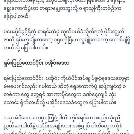
ပြောထားတာကြောင့် ဒီလိုပယ်ချလိုက်တာ ဖြစ်မယ်။ ဒါကြောင့်
ရွေးကောက်ပွဲဟာ တရားမမျှတဘူးလို့ ၀ ရွာသူကြီးတစ်ဦးက
ပြောပါတယ်။
မဲပေးပိုင်ခွင့်ရှိတဲ့ စာရင်းထဲမှ ထုတ်ပယ်ခံလိုက်ရတဲ့ မိုင်းကျွတ်
ဇာတိ ရှမ်းလူမျိုးကတော့ ၁၅၀ ရှိပြီး ၀ လူမျိုးကတော့ ထောင်ချီရှိ
တယ်လို့ ပြောပါတယ်။
ရှမ်းပြည်တောင်ပိုင်း ပအိုဝ်းဒေသ
ရှမ်းပြည်တောင်ပိုင်း၊ ပအိုဝ်း ကိုယ်ပိုင်အုပ်ချုပ်ခွင့်ရဒေသတွေမှာ
မဲမပေးရင်လည်း ရပါတယ် ဆိုတဲ့ ရွေးကောက်ပွဲ ဆန့်ကျင်တဲ့ စ
တစ်ကာ တွေ တွေ့ရင် အာဏာပိုင်တွေက ဒဏ်ငွေကျပ် သုံး
သောင်း ရိုက်တယ်လို့ ပအိုဝ်းဒေသခံတွေက ပြောပါတယ်။
အခု အဲဒီဒေသတွေမှာ ကြံ့ဖွံ့ပါတီ၊ တိုင်းရင်းသားစည်းလုံးညီ
ညွှတ်ရေးပါတီနဲ့ ပအိုဝ်းအမျိုးသား အဖွဲ့ချုပ် ပါတီတွေက ပုံစံ
အမျိုးမျိုးနဲ့ မဲဆွယ် စည်းရုံးနေချိန်မှာ ရွေးကောက်ပွဲကို ဆန့်ကျင်