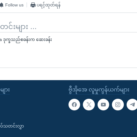
Follow us
ပရင့်ထုတ်ရန်
်းများ ...
a ဒုက္ခသည်စခန်းက ဆေးခန်း
ုများ
ဗွီအိုအေ လူမှုကွန်ယက်များ
းလ်သတင်းလွှာ