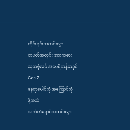
တိုင်းရင်းသတင်းလွှာ
တပတ်အတွင်း အားကစား
သုတစုံလင် အမေရိကန်တခွင်
Gen Z
နေရာပေါင်းစုံ အကြောင်းစုံ
ဒို့အသံ
သက်တံရောင်သတင်းလွှာ