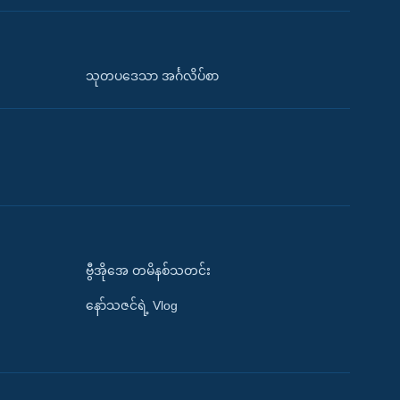
သုတပဒေသာ အင်္ဂလိပ်စာ
ဗွီအိုအေ တမိနစ်သတင်း
နော်သဇင်ရဲ့ Vlog