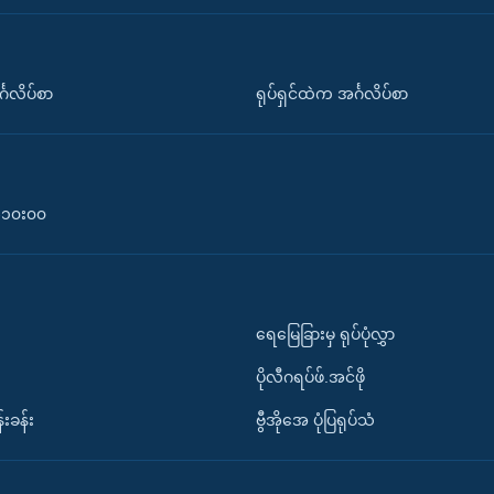
်္ဂလိပ်စာ
ရုပ်ရှင်ထဲက အင်္ဂလိပ်စာ
၀-၁၀း၀၀
ရေမြေခြားမှ ရုပ်ပုံလွှာ
ပိုလီဂရပ်ဖ်.အင်ဖို
်းခန်း
ဗွီအိုအေ ပုံပြရုပ်သံ