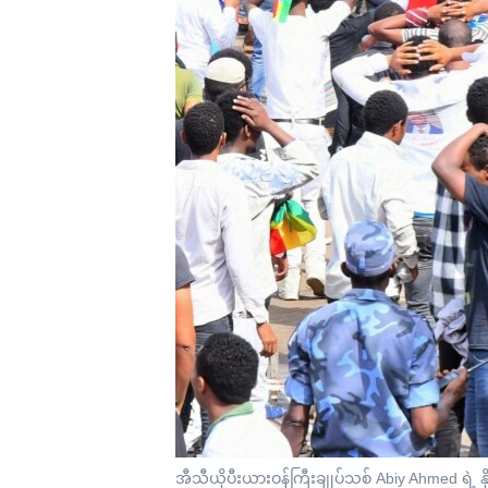
သုတပဒေသာ အင်္ဂလိပ်စာ
အ
ညွန်း
စာမျက်နှာ
သို့
ကျော်
ကြည့်
ရန်
ရှာဖွေ
ရန်
နေရာ
သို့
ကျော်
ရန်
အီသီယိုပီးယားဝန်ကြီးချုပ်သစ် Abiy Ahmed ရဲ့ နို