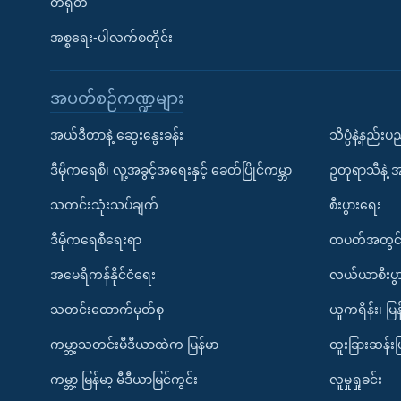
တရုတ်
အစ္စရေး-ပါလက်စတိုင်း
အပတ်စဉ်ကဏ္ဍများ
အယ်ဒီတာနဲ့ ဆွေးနွေးခန်း
သိပ္ပံနဲ့နည်း
ဒီမိုကရေစီ၊ လူ့အခွင့်အရေးနှင့် ခေတ်ပြိုင်ကမ္ဘာ
ဥတုရာသီနဲ့ 
သတင်းသုံးသပ်ချက်
စီးပွားရေး
ဒီမိုကရေစီရေးရာ
တပတ်အတွင်
အမေရိကန်နိုင်ငံရေး
လယ်ယာစီးပွ
သတင်းထောက်မှတ်စု
ယူကရိန်း၊ မြန
ကမ္ဘာ့သတင်းမီဒီယာထဲက မြန်မာ
ထူးခြားဆန်း
ကမ္ဘာ့ မြန်မာ့ မီဒီယာမြင်ကွင်း
လူမှုရှုခင်း