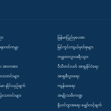
ပညာ
မြန်မာပြည်မှပေးစာ
အနာဂတ်ကမ္ဘာ
မြင်ကွင်းကျယ်မှတ်စုများ
ကမ္ဘာတလွှားခရီးသွား
း အားကစား
ဒီသီတင်းပတ် အာရှနိုင်ငံရေး
ားသတင်းများ
အာရှစီးပွားရေး
်မာ နှိုင်းယှဉ်ချက်
ကျန်းမာရေး
ပြားသတင်းများ
အမျိုးသမီးကဏ္ဍ
ရိုဟင်ဂျာအရေး မျှော်လင့်ချက်