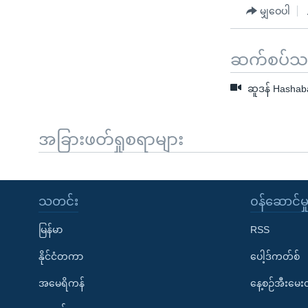
မျှဝေပါ
ဆက်စပ်သတင
ဆူဒန် Hashab
အခြားဖတ်ရှုစရာများ
သတင်း
၀န်ဆောင်မှ
မြန်မာ
RSS
နိုင်ငံတကာ
ပေါ့ဒ်ကတ်စ်
အမေရိကန်
နေ့စဉ်အီးမေ