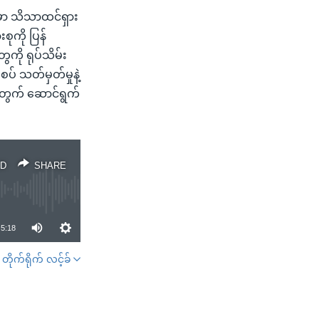
မှာ သိသာထင်ရှား
ုကို ပြန်
ေကို ရုပ်သိမ်း
ပ် သတ်မှတ်မှုနဲ့
တွက် ဆောင်ရွက်
D
SHARE
5:18
တိုက်ရိုက် လင့်ခ်
SHARE