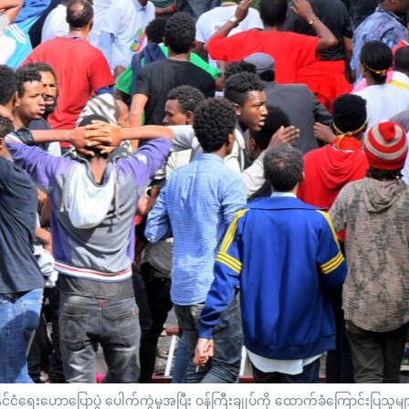
င်ငံရေးဟောပြောပွဲ ပေါက်ကွဲမှုအပြီး ဝန်ကြီးချုပ်ကို ထောက်ခံကြောင်းပြသူများ