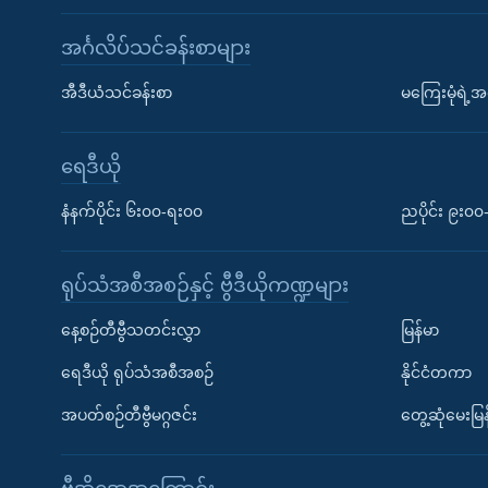
အင်္ဂလိပ်သင်ခန်းစာများ
အီဒီယံသင်ခန်းစာ
မကြေးမုံရဲ့အင
ရေဒီယို
နံနက်ပိုင်း ၆း၀၀-ရး၀၀
ညပိုင်း ၉း၀
ရုပ်သံအစီအစဉ်နှင့် ဗွီဒီယိုကဏ္ဍများ
နေ့စဉ်တီဗွီသတင်းလွှာ
မြန်မာ
ရေဒီယို ရုပ်သံအစီအစဉ်
နိုင်ငံတကာ
အပတ်စဉ်တီဗွီမဂ္ဂဇင်း
တွေ့ဆုံမေးမြန