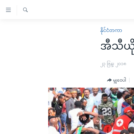
သုံး
ရ
ရှာဖွေ
လွယ်ကူ
မူလစာမျက်နှာ
နိုင်ငံတကာ
ရ
စေ
မြန်မာ
လာ
အီသီယိ
သည့်
ဒ်
ကမ္ဘာ့သတင်းများ
Link
ဗွီဒီယို
နိုင်ငံတကာ
၂၃ ဇြန္၊ ၂၀၁၈
များ
သတင်းလွတ်လပ်ခွင့်
အမေရိကန်
ပင်မ
မျှဝေပါ
ရပ်ဝန်းတခု လမ်းတခု အလွန်
တရုတ်
အကြောင်းအရာ
အင်္ဂလိပ်စာလေ့လာမယ်
အစ္စရေး-ပါလက်စတိုင်း
သို့
အပတ်စဉ်ကဏ္ဍများ
အမေရိကန်သုံးအီဒီယံ
ကျော်
ကြည့်
ရေဒီယိုနှင့်ရုပ်သံ အချက်အလက်များ
မကြေးမုံရဲ့ အင်္ဂလိပ်စာ
ရေဒီယို
ရန်
ရေဒီယို/တီဗွီအစီအစဉ်
ရုပ်ရှင်ထဲက အင်္ဂလိပ်စာ
တီဗွီ
ပင်မ