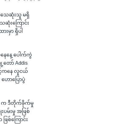
း သေဆုံးသူ မရှိ
သေဆုံးကြောင်း
ားမှာ ရှိပါ
စနေနေ့ ပေါက်ကွဲ
ို့တော် Addis
ြင့်ကနေ လူငယ်
း ဟောပြောပွဲ
 က ဒီတိုက်ခိုက်မှု
ုးပမ်းမှု အဖြစ်
တာ ဖြစ်ကြောင်း