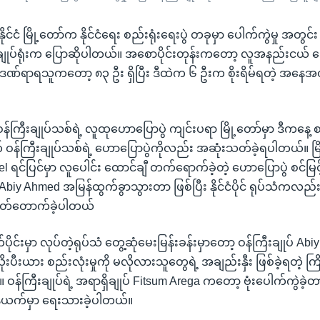
ိုင်ငံ မြို့တော်က နိုင်ငံရေး စည်းရုံးရေးပွဲ တခုမှာ ပေါက်ကွဲမှု အတွင်
းချုပ်ရုံးက ပြောဆိုပါတယ်။ အစောပိုင်းတုန်းကတော့ လူအနည်းငယ် 
 ဒဏ်ရာရသူကတော့ ၈၃ ဦး ရှိပြီး ဒီထဲက ၆ ဦးက စိုးရိမ်ရတဲ့ အနေအထ
န်ကြီးချုပ်သစ်ရဲ့ လူထုဟောပြောပွဲ ကျင်းပရာ မြို့တော်မှာ ဒီကနေ့ 
နောက် ဝန်ကြီးချုပ်သစ်ရဲ့ ဟောပြောပွဲကိုလည်း အဆုံးသတ်ခဲ့ရပါတယ်။ မြ
ရင်ပြင်မှာ လူပေါင်း ထောင်ချီ တက်ရောက်ခဲ့တဲ့ ဟောပြောပွဲ စင်မ
 Abiy Ahmed အမြန်ထွက်ခွာသွားတာ ဖြစ်ပြီး နိုင်ငံပိုင် ရုပ်သံကလည်
ု ဖြတ်တောက်ခဲ့ပါတယ်
ပိုင်းမှာ လုပ်တဲ့ရုပ်သံ တွေ့ဆုံမေးမြန်းခန်းမှာတော့ ဝန်ကြီးချုပ် Abiy
းပီးယား စည်းလုံးမှုကို မလိုလားသူတွေရဲ့ အချည်းနှီး ဖြစ်ခဲ့ရတဲ့ ကြိ
 ဝန်ကြီးချုပ်ရဲ့ အရာရှိချုပ် Fitsum Arega ကတော့ ဗုံးပေါက်ကွဲခဲ့
န်ယက်မှာ ရေးသားခဲ့ပါတယ်။