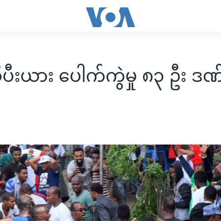
ုပီးယား ပေါက်ကွဲမှု ၈၃ ဦး ဒ