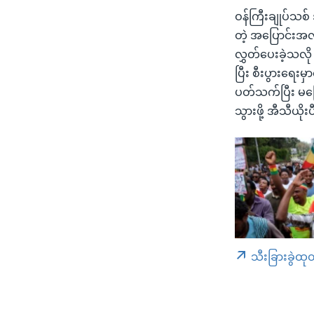
ဝန်ကြီးချုပ်သစ်
တဲ့ အပြောင်းအလ
လွှတ်ပေးခဲ့သလို
ပြီး စီးပွားရေး
ပတ်သက်ပြီး မပ
သွားဖို့ အီသီယ
သီးခြားခွဲထု