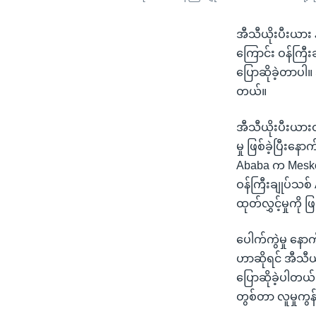
အီသီယိုးပီးယား န
ကြောင်း ဝန်ကြီ
ပြောဆိုခဲ့တာပါ။
တယ်။
အီသီယိုးပီးယားဝ
မှု ဖြစ်ခဲ့ပြီး
Ababa က Meskel 
ဝန်ကြီးချုပ်သစ်
ထုတ်လွှင့်မှုကိ
ပေါက်ကွဲမှု နောက်
ဟာဆိုရင် အီသီယို
ပြောဆိုခဲ့ပါတယ်။
တွစ်တာ လူမှုကွ