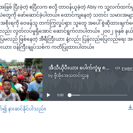
 အဖြစ် ပြီးခဲ့တဲ့ ဧပြီလက စလို့ တာဝန်ယူခဲ့တဲ့ Abiy က သူ့လက်ထက်
ဲတွေကို ဖော်ဆောင်ခဲ့ပါတယ်။ ထောင်ကျနေတဲ့ သတင်း သမားအများစ
 အစိုးရကို ဝေဖန်သူ တက်ကြွလှုပ်ရှား သူတွေ အပေါ် စွဲဆိုထားချက်တွ
မှာလည်း လွတ်လပ်မှုရှိအောင် ဆောင်ရွက်လာပါတယ်။ ၂၀၀၂ ခုနှစ် နယ်စ
ြေမလည် ဖြစ်နေတဲ့ အီရီတြီးယား နဲ့လည်း ပြန်လည်ပြေလည်ရေး အ
ိုးပီးယား ဝန်ကြီးချုပ်သစ်က ကတိပြုထားပါတယ်။
အီသီယိုပီးယား ပေါက်ကွဲမှု ၈၃ ဦး ဒဏ်ရာရ
EMBE
by
ဗွီအိုအေသတင်းဌာန
No media source currently available
0:00
တ်၍ နားဆင်နိုင်ပါသည်။
EMBED