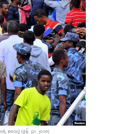
ရဲ့ စုဝေးပွဲ (ဇွန် ၂၃၊ ၂၀၁၈)