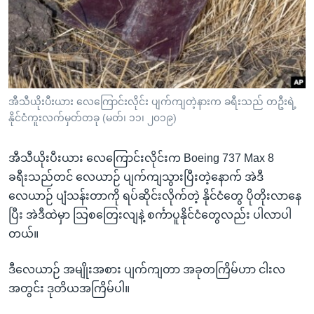
အ
သုတပဒေသာ အင်္ဂလိပ်စာ
ညွန်း
Learning English
စာမျက်နှာ
သို့
ဗွီအိုအေ လူမှုကွန်ယက်များ
ကျော်
ကြည့်
အီသီယိုးပီးယား လေကြောင်းလိုင်း ပျက်ကျတဲ့နားက ခရီးသည် တဦးရဲ့
ရန်
နိုင်ငံကူးလက်မှတ်တခု (မတ်၊ ၁၁၊ ၂၀၁၉)
ဘာသာစကားများ
ရှာဖွေ
ရန်
အီသီယိုးပီးယား လေကြောင်းလိုင်းက Boeing 737 Max 8
နေရာ
ခရီးသည်တင် လေယာဉ် ပျက်ကျသွားပြီးတဲ့နောက် အဲဒီ
သို့
လေယာဉ် ပျံသန်းတာကို ရပ်ဆိုင်းလိုက်တဲ့ နိုင်ငံတွေ ပိုတိုးလာနေ
ကျော်
ပြီး အဲဒီထဲမှာ သြစတြေးလျနဲ့ စင်္ကာပူနိုင်ငံတွေလည်း ပါလာပါ
ရန်
တယ်။
ဒီလေယာဉ် အမျိုးအစား ပျက်ကျတာ အခုတကြိမ်ဟာ ငါးလ
အတွင်း ဒုတိယအကြိမ်ပါ။