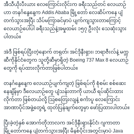
အီသီယိုးပီးယား လေကြောင်းလိုင်းက ခရီးသည်တင် လေယာဉ်
ဟာ တနင်္ဂနွေနေ့က Addis Ababa မြို့တော် လေဆိပ်ကနေ ပျံ
တက်သွားအပြီး သိပ်မကြာခင်မှာပဲ ပျက်ကျသွားတာကြောင့်
လေယာဉ်ပေါ်ပါ ခရီးသည်နဲ့အမှုထမ်း ၁၅၇ ဦးလုံး သေဆုံးသွား
ပါတယ်။
အဲဒီ ဖြစ်ရပ်ပြီးတဲ့နောက် တရုတ်၊ အင်ဒိုနီးရှား၊ ဘရာဇီးလ်နဲ့ မက္က
ဆီကိုနိုင်ငံတွေက သူတို့ဆီမှာရှိတဲ့ Boeing 737 Max 8 လေယာဉ်
တွေကို ရပ်ထားလိုက်တာဖြစ်ပါတယ်။
တနင်္ဂနွေနေ့က လေယာဉ်ပျက်ကျတဲ့ ဖြစ်ရပ်ကို စုံစမ်း စစ်ဆေး
နေချိန်မှာ ဒီလေယာဉ်တွေ ပျံသန်းတာကို ယာယီ ရပ်ဆိုင်းထား
လိုက်တာ ဖြစ်တယ်လို့ သြစတြေးလျနဲ့ စင်္ကာပူ လေကြောင်း
အာဏာပိုင်အဖွဲ့တွေရဲ့ ထုတ်ပြန်ချက်တွေမှာ ဖော်ပြထားပါတယ်။
ပြီးခဲ့တဲ့နှစ် အောက်တိုဘာလက အင်ဒိုနီးရှားနိုင်ငံ၊ ဂျကာတာ
မြို့တော်ကနေ ပျံတက်သွားအပြီး မိနစ်ပိုင်းအတွင်းမှာပဲ Java