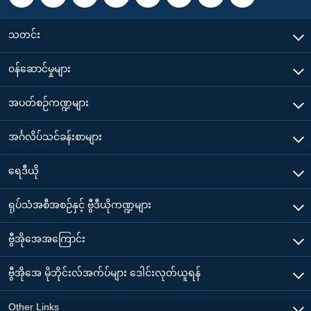
သတင်း
၀န်ဆောင်မှုများ
အပတ်စဉ်ကဏ္ဍများ
အင်္ဂလိပ်သင်ခန်းစာများ
ရေဒီယို
ရုပ်သံအစီအစဉ်နှင့် ဗွီဒီယိုကဏ္ဍများ
ဗွီအိုအေအကြောင်း
ဗွီအိုအေ မိုဘိုင်းလ်အက်ပ်များ ဒေါင်းလုတ်ယူရန်
Other Links