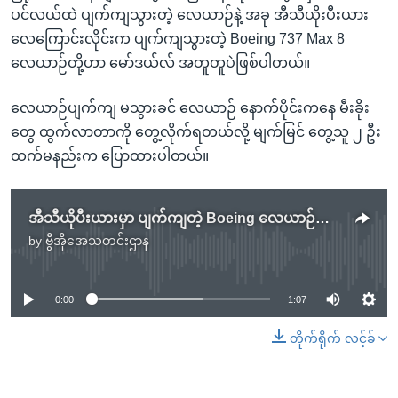
ပင်လယ်ထဲ ပျက်ကျသွားတဲ့ လေယာဉ်နဲ့ အခု အီသီယိုးပီးယား
လေကြောင်းလိုင်းက ပျက်ကျသွားတဲ့ Boeing 737 Max 8
လေယာဉ်တို့ဟာ မော်ဒယ်လ် အတူတူပဲဖြစ်ပါတယ်။
လေယာဉ်ပျက်ကျ မသွားခင် လေယာဉ် နောက်ပိုင်းကနေ မီးခိုး
တွေ ထွက်လာတာကို တွေ့လိုက်ရတယ်လို့ မျက်မြင် တွေ့သူ ၂ ဦး
ထက်မနည်းက ပြောထားပါတယ်။
အီသီယိုပီးယားမှာ ပျက်ကျတဲ့ Boeing လေယာဉ်အမျိုးအစား နိုင်ငံတချို့ ပျံသန်းမှုရပ်နား
by
ဗွီအိုအေသတင်းဌာန
No media source currently available
0:00
1:07
တိုက်ရိုက် လင့်ခ်