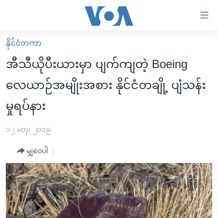
သုံး
ရ
လွယ်ကူ
နိုင်ငံတကာ
မူလစာမျက်နှာ
စေ
အီသီယိုပီးယားမှာ ပျက်ကျတဲ့ Boeing
မြန်မာ
သည့်
လေယာဉ်အမျိုးအစား နိုင်ငံတချို့ ပျံသန်း
ကမ္ဘာ့သတင်းများ
Link
မှုရပ်နား
ဗွီဒီယို
နိုင်ငံတကာ
များ
သတင်းလွတ်လပ်ခွင့်
အမေရိကန်
ပင်မ
၁၂ မတ္၊ ၂၀၁၉
ရပ်ဝန်းတခု လမ်းတခု အလွန်
တရုတ်
အကြောင်းအရာ
မျှဝေပါ
သို့
အင်္ဂလိပ်စာလေ့လာမယ်
အစ္စရေး-ပါလက်စတိုင်း
ကျော်
အပတ်စဉ်ကဏ္ဍများ
အမေရိကန်သုံးအီဒီယံ
ကြည့်
ရေဒီယိုနှင့်ရုပ်သံ အချက်အလက်များ
မကြေးမုံရဲ့ အင်္ဂလိပ်စာ
ရေဒီယို
ရန်
ပင်မ
ရေဒီယို/တီဗွီအစီအစဉ်
ရုပ်ရှင်ထဲက အင်္ဂလိပ်စာ
တီဗွီ