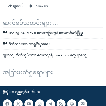
မျှဝေပါ
Follow us
ဆက်စပ်သတင်းများ ...
Boeing 737 Max 8 လေယာဉ်တွေနဲ့ ဘေးကင်းလုံခြုံမှု
ဒီသီတင်းပတ် အာရှစီးပွားရေး
ပျက်ကျ အီသီယိုပီးယား လေယာဉ်ရဲ့ Black Box တွေ ရှာတွေ့
အခြားဖတ်ရှုစရာများ
ဗွီအိုအေ လူမှုကွန်ယက်များ