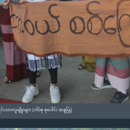
င်းသားလူမျိူးများ (၁၆)စု စုပေါင်း ဆန္ဒပြပွဲ