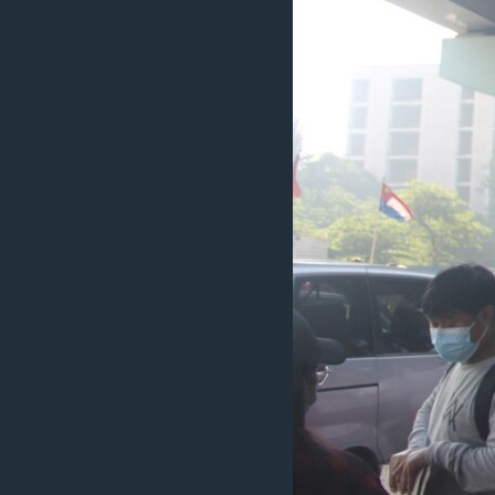
သုတပဒေသာ အင်္ဂလိပ်စာ
အ
ညွန်း
စာမျက်နှာ
သို့
ကျော်
ကြည့်
ရန်
ရှာဖွေ
ရန်
နေရာ
သို့
ကျော်
ရန်