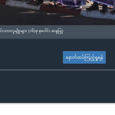
င်းသားလူမျိူးများ (၁၆)စု စုပေါင်း ဆန္ဒပြပွဲ
နောက်ထပ်ကြည့်ရှုရန်