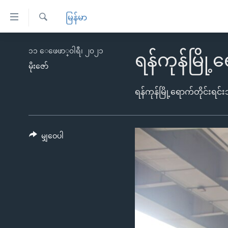
သုံး
မြန်မာ
ရ
ရှာဖွေ
လွယ်ကူ
မူလစာမျက်နှာ
၁၁ ေဖေဖာ္၀ါရီ၊ ၂၀၂၁
ရ
ရန်ကုန်မြို့
စေ
မြန်မာ
လာ
မိုးဇော်
သည့်
ဒ်
ကမ္ဘာ့သတင်းများ
ရန်ကုန်မြို့ရောက်တိုင်းရင်း
Link
ဗွီဒီယို
နိုင်ငံတကာ
များ
သတင်းလွတ်လပ်ခွင့်
အမေရိကန်
ပင်မ
မျှဝေပါ
ရပ်ဝန်းတခု လမ်းတခု အလွန်
တရုတ်
အကြောင်းအရာ
အင်္ဂလိပ်စာလေ့လာမယ်
အစ္စရေး-ပါလက်စတိုင်း
သို့
အပတ်စဉ်ကဏ္ဍများ
အမေရိကန်သုံးအီဒီယံ
ကျော်
ကြည့်
ရေဒီယိုနှင့်ရုပ်သံ အချက်အလက်များ
မကြေးမုံရဲ့ အင်္ဂလိပ်စာ
ရေဒီယို
ရန်
ရေဒီယို/တီဗွီအစီအစဉ်
ရုပ်ရှင်ထဲက အင်္ဂလိပ်စာ
တီဗွီ
ပင်မ