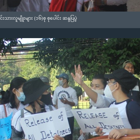
င်းသားလူမျိူးများ (၁၆)စု စုပေါင်း ဆန္ဒပြပွဲ