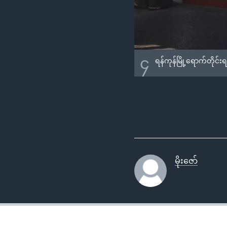
၄
ရန်ကုန်မြို့ရောက်တိုင်းရ
မိုးဇော်