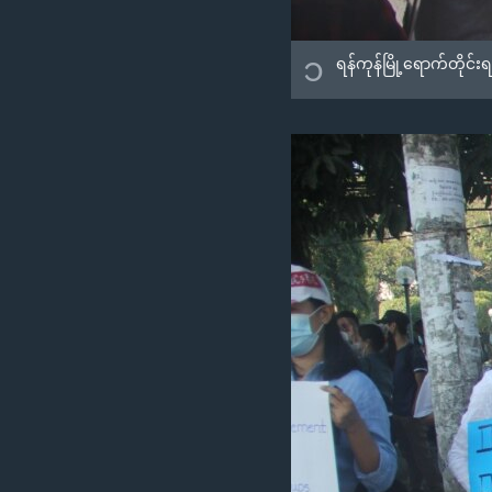
၁
ရန်ကုန်မြို့ရောက်တိုင်းရ