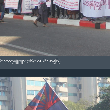
င်းသားလူမျိူးများ (၁၆)စု စုပေါင်း ဆန္ဒပြပွဲ