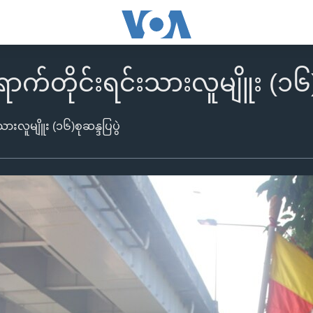
ရောက်တိုင်းရင်းသားလူမျိူး (၁၆)
သားလူမျိူး (၁၆)စုဆန္ဒပြပွဲ