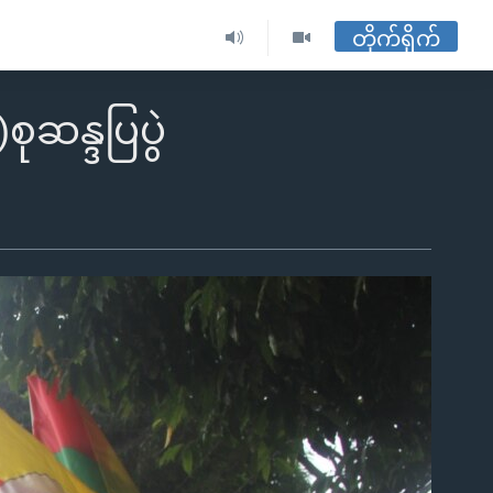
တိုက်ရိုက်
စုဆန္ဒပြပွဲ