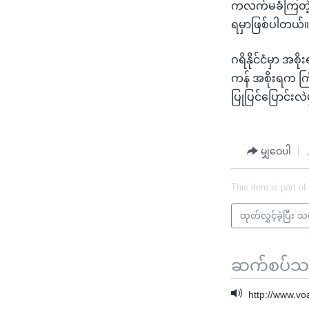
ကလက်မခံကြတဲ့နော
ရမှာဖြစ်ပါတယ်
ဂရိနိုင်ငံမှာ အ
ကန် အစိုးရက ကြ
ပြုပြင်ပြောင်း
မျှဝေပါ
This item is part of
ထုတ်လွှင့်ခဲ့ပြီး 
ဆက်စပ်သတင
http://www.v