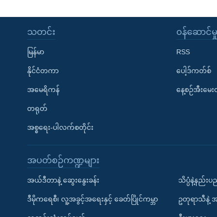
သတင်း
၀န်ဆောင်မှ
မြန်မာ
RSS
နိုင်ငံတကာ
ပေါ့ဒ်ကတ်စ်
အမေရိကန်
နေ့စဉ်အီးမေ
တရုတ်
အစ္စရေး-ပါလက်စတိုင်း
အပတ်စဉ်ကဏ္ဍများ
အယ်ဒီတာနဲ့ ဆွေးနွေးခန်း
သိပ္ပံနဲ့နည်း
ဒီမိုကရေစီ၊ လူ့အခွင့်အရေးနှင့် ခေတ်ပြိုင်ကမ္ဘာ
ဥတုရာသီနဲ့ 