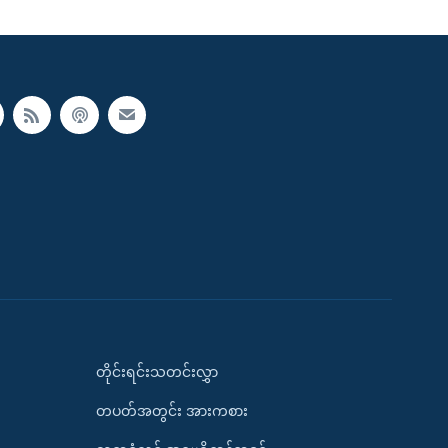
တိုင်းရင်းသတင်းလွှာ
တပတ်အတွင်း အားကစား