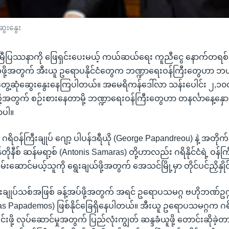
ေးနွေး
ကြွေးမြီပြဿနာကို ဖြေရှင်းပေးမယ့် ကယ်ဆယ်ရေး ကူညီငွေ နောက်တရစ်
်ဖို့အတွက် အီးယူ ဥရောပနိုင်ငံတွေက ဘဏ္ဍာရေးဝန်ကြီးတွေဟာ ဘယ်လ
ွေ့ဆုံဆွေးနွေးနေကြပါတယ်။ အမေရိကန်ဒေါ်လာ သန်းပေါင်း ၂,၁၀
ဖို့အတွက် စဉ်းစားနေတာမို့ ဘဏ္ဍာရေးဝန်ကြီးတွေဟာ တနင်္လာနေ့နှောင်း
ာပါ။
 ဂရိဝန်ကြီးချုပ် ဂျော့ ပါပန်ဒရီယို (George Papandreou) နဲ့ အတိုက
ိုနီစ် ဆန်မရာ့စ် (Antonis Samaras) တို့ဟာလည်း ဂရိနိုင်ငံရဲ့ ဝန်က
းဆောင်မယ့်သူကို ရွေးချယ်ဖို့အတွက် အေသင်မြို့မှာ တိုင်ပင်ညှိနှို
န်ကြီးချုပ်သစ်အဖြစ် ခန့်အပ်ဖို့အတွက် အရင် ဥရောပသမဂ္ဂ ဗဟိုဘဏ်ဥက
(Lucas Papademos) ဖြစ်နိုင်ခြေရှိနေပါတယ်။ အီးယူ ဥရောပသမဂ္ဂက ဂရိ
းဖို့ လုပ်ဆောင်မှုအတွက် ပြည်လုံးကျွတ် ဆန္ဒခံယူဖို့ တောင်းဆိုခဲ့