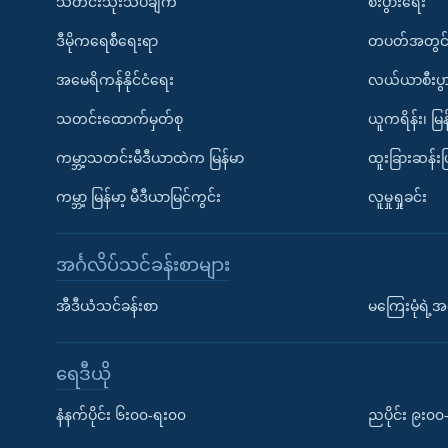
သတင်းသုံးသပ်ချက်
စီးပွားရေး
ဒီမိုကရေစီရေးရာ
တပတ်အတွင်
အမေရိကန်နိုင်ငံရေး
လယ်ယာစီးပွ
သတင်းထောက်မှတ်စု
ယူကရိန်း၊ မြန
ကမ္ဘာ့သတင်းမီဒီယာထဲက မြန်မာ
ထူးခြားဆန်း
ကမ္ဘာ့ မြန်မာ့ မီဒီယာမြင်ကွင်း
လူမှုရှုခင်း
အင်္ဂလိပ်သင်ခန်းစာများ
အီဒီယံသင်ခန်းစာ
မကြေးမုံရဲ့အင
ရေဒီယို
နံနက်ပိုင်း ၆း၀၀-ရး၀၀
ညပိုင်း ၉း၀