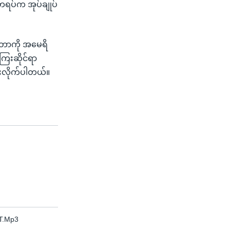
ရတရပ်က အုပ်ချုပ်
ဲ့တာကို အမေရိ
ြေးဆိုင်ရာ
်းလိုက်ပါတယ်။
T.Mp3