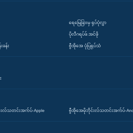
ရေမြေခြားမှ ရုပ်ပုံလွှာ
ပိုလီဂရပ်ဖ်.အင်ဖို
်းခန်း
ဗွီအိုအေ ပုံပြရုပ်သံ
း
ိုင်းလ်သတင်းအက်ပ်-Apple
ဗွီအိုအေမိုဘိုင်းလ်သတင်းအက်ပ်-An