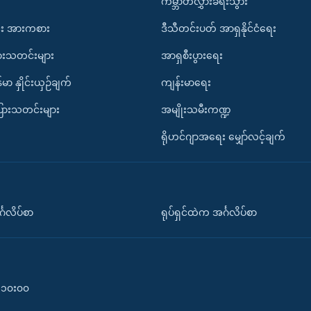
ကမ္ဘာတလွှားခရီးသွား
း အားကစား
ဒီသီတင်းပတ် အာရှနိုင်ငံရေး
ားသတင်းများ
အာရှစီးပွားရေး
်မာ နှိုင်းယှဉ်ချက်
ကျန်းမာရေး
ပြားသတင်းများ
အမျိုးသမီးကဏ္ဍ
ရိုဟင်ဂျာအရေး မျှော်လင့်ချက်
်္ဂလိပ်စာ
ရုပ်ရှင်ထဲက အင်္ဂလိပ်စာ
၀-၁၀း၀၀