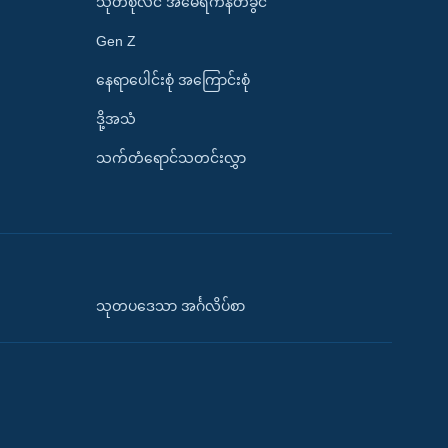
သုတစုံလင် အမေရိကန်တခွင်
Gen Z
နေရာပေါင်းစုံ အကြောင်းစုံ
ဒို့အသံ
သက်တံရောင်သတင်းလွှာ
သုတပဒေသာ အင်္ဂလိပ်စာ