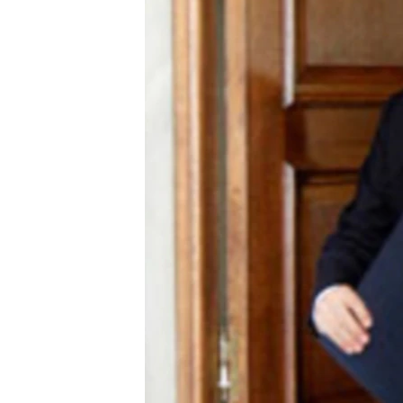
သုတပဒေသာ အင်္ဂလိပ်စာ
အ
ညွန်း
စာမျက်နှာ
သို့
ကျော်
ကြည့်
ရန်
ရှာဖွေ
ရန်
နေရာ
သို့
ကျော်
ရန်