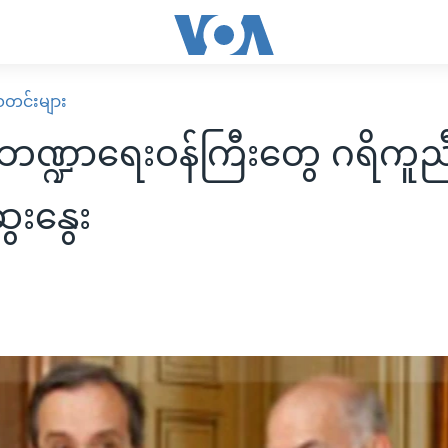
း သတင်းများ
ဏ္ဍာရေးဝန်ကြီးတွေ ဂရိကူည
ွေးနွေး