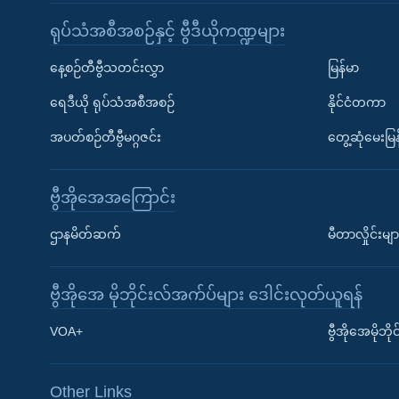
ရုပ်သံအစီအစဉ်နှင့် ဗွီဒီယိုကဏ္ဍများ
နေ့စဉ်တီဗွီသတင်းလွှာ
မြန်မာ
ရေဒီယို ရုပ်သံအစီအစဉ်
နိုင်ငံတကာ
အပတ်စဉ်တီဗွီမဂ္ဂဇင်း
တွေ့ဆုံမေးမြန
ဗွီအိုအေအကြောင်း
ဌာနမိတ်ဆက်
မီတာလှိုင်းမျာ
ဗွီအိုအေ မိုဘိုင်းလ်အက်ပ်များ ဒေါင်းလုတ်ယူရန်
Learning English
VOA+
ဗွီအိုအေမိုဘ
ဗွီအိုအေ လူမှုကွန်ယက်များ
Other Links