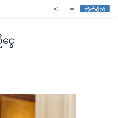
တိုက်ရိုက်
ီငွေ