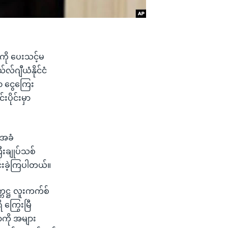
ကို ပေးသင့်မ
်ဂျီယံနိုင်ငံ
၀ ငွေကြေး
ပိုင်းမှာ
်အခံ
ြီးချုပ်သစ်
င်းခဲ့ကြပါတယ်။
္ကဋ္ဌ လူးကက်စ်
 ကြွေးမြီ
တာကို အများ