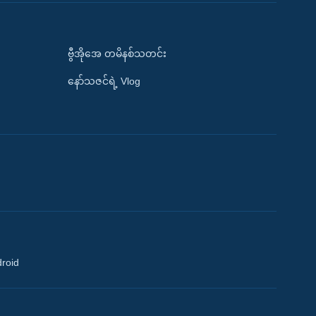
ဗွီအိုအေ တမိနစ်သတင်း
နော်သဇင်ရဲ့ Vlog
droid