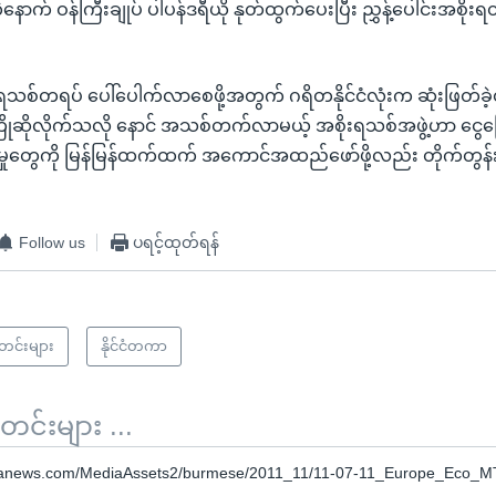
က် ဝန်ကြီးချုပ် ပါပန်ဒရီယို နုတ်ထွက်ပေးပြီး ညွှန့်ပေါင်းအစိုး
။
စိုးရသစ်တရပ် ပေါ်ပေါက်လာစေဖို့အတွက် ဂရိတနိုင်ငံလုံးက ဆုံးဖြတ်ခ
ိုဆိုလိုက်သလို နောင် အသစ်တက်လာမယ့် အစိုးရသစ်အဖွဲ့ဟာ ငွေက
လဲမှုတွေကို မြန်မြန်ထက်ထက် အကောင်အထည်ဖော်ဖို့လည်း တိုက်တွန
Follow us
ပရင့်ထုတ်ရန်
သတင်းများ
နိုင်ငံတကာ
်းများ ...
oanews.com/MediaAssets2/burmese/2011_11/11-07-11_Europe_Eco_M