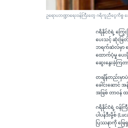
ဥရောပဘဏ္ဍာရေးဝန်ကြီးတွေ ဂရိကူညီငွေကိစ္စ ဆွ
ဂရိနိုင်ငံရဲ့ 
ပေးသင့် ဆုံးဖြတ
ဘရက်ဆဲလ်မှာ တ
ထောက်ပံ့မှု ပေး
ဆွေးနွေးခဲ့ကြတ
တချိန်တည်းမှာပဲ
ခေါင်းဆောင် အန်တ
အဖြစ် တာဝန် ထမ်
ဂရိနိုင်ငံရဲ့ ဝ
ပါပန်ဒီးမို့စ် 
ပြဿနာကို ဖြေရှင်