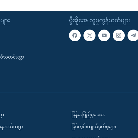
ုများ
ဗွီအိုအေ လူမှုကွန်ယက်များ
းလ်သတင်းလွှာ
ပညာ
မြန်မာပြည်မှပေးစာ
အနာဂတ်ကမ္ဘာ
မြင်ကွင်းကျယ်မှတ်စုများ