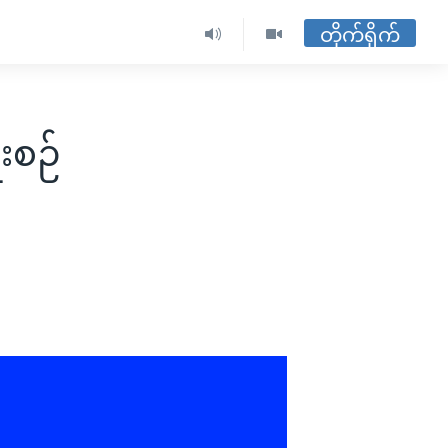
တိုက်ရိုက်
ီးစဉ်