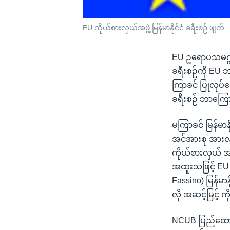
EU ကိုယ်စားလှယ်အဖွဲ့ မြန်မာနိုင်ငံ ခရီးစဉ် ဖျက်
EU ဥရောပသမဂ္ဂရဲ့
ခရီးစဉ်ကို EU 
ကြာခင် ပြုလုပ်တ
ခရီးစဉ် ဘာကြေ
မကြာခင် မြန်မာနိ
အင်အားစု အားလုံ
ကိုယ်စားလှယ် အဖွ
အထူးသဖြင့် EU ဥ
Fassino) မြန်မာန
လို အဆင့်မြင့် က
NCUB ပြည်ထောင်