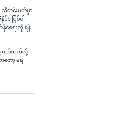
် သီတင်းပတ်မှာ
င်ငံ ဖြစ်ပါ
ိုင်ရေးကို ရန်
နဲ့ ပတ်သက်လို့
တာတော့ မရ