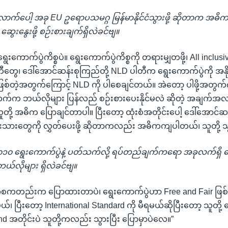
ပေါ့ အခု EU ဥရောပသမဂ္ဂ မြန်မာနိုင်ငံသွားဖို့ ဆိုတာက အဓိ
 ဆွေးနွေးဖို့ စဉ်းစားချက်ရှိလဲခင်ဗျ။
ောက်ပွဲကိစ္စပဲ။ ရွေးကောက်ပွဲကိစ္စကို တရားမျှတဖို့၊ All inclusive 
ီတွေ၊ ဒေါ်အောင်ဆန်းစုကြည်တို့ NLD ပါတီက ရွေးကောက်ပွဲကို အနိ
ြစ်တဲ့အတွက်ကြောင့် NLD ကို ပါစေချင်တယ်။ အဲတော့ ပါဖို့အတွက်က
်က ဘယ်လိုများ ပြန်လည် စဉ်းစားပေးနိုင်မလဲ ဆိုတဲ့ အချက်
တို့ အဓိက ပြောချင်တာပါ။ ပြီးတော့ ထုံးစံအတိုင်းပေါ့ ဒေါ်အောင်ဆန
ဉ်းသားတွေကို လွှတ်ပေးဖို့ ဆိုတာကလည်း အဓိကကျပါတယ်၊ သူတို့ သ
၂၀၁၀ ရွေးကောက်ပွဲနဲ့ ပတ်သက်လို့ ရပ်တည်ချက်ကရော အခုလက်ရှိ န
လိုများ ရှိလဲခင်ဗျ။
အစကတည်းက ပြောထားတာပဲ၊ ရွေးကောက်ပွဲဟာ Free and Fair ဖြစ်
မယ်၊ ပြီးတော့ International Standard ကို မီရမယ်ဆိုပြီးတော့ သူတို
and အတိုင်းပဲ သူတို့ကလည်း သွားပြီး ပြောမှာပဲလေ။”