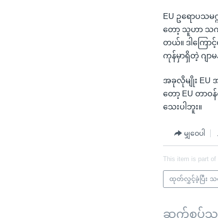
EU ဥရောပသမဂ္ဂရ
တော့ သူဟာ သက်တ
တယ်။ ဒါကြောင့်လ
ကုန်မှာရှိတဲ့ ဂျ
အခုလိုမျိုး EU အဆ
တော့ EU တာဝန်
သေးပါဘူး။
မျှဝေပါ
This item is part of
ထုတ်လွှင့်ခဲ့ပြီး 
ဆက်စပ်သတင