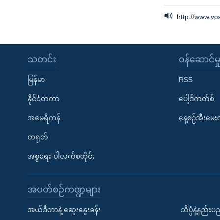
http://www.v
သတင်း
၀န်ဆောင်မှ
မြန်မာ
RSS
နိုင်ငံတကာ
ပေါ့ဒ်ကတ်စ်
အမေရိကန်
နေ့စဉ်အီးမေ
တရုတ်
အစ္စရေး-ပါလက်စတိုင်း
အပတ်စဉ်ကဏ္ဍများ
အယ်ဒီတာနဲ့ ဆွေးနွေးခန်း
သိပ္ပံနဲ့နည်း