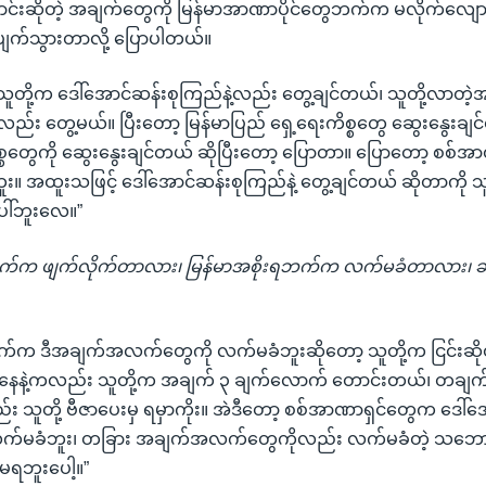
းဆိုတဲ့ အချက်တွေကို မြန်မာအာဏာပိုင်တွေဘက်က မလိုက်လျောတ
 ပျက်သွားတာလို့ ပြောပါတယ်။
ို့က ဒေါ်အောင်ဆန်းစုကြည်နဲ့လည်း တွေ့ချင်တယ်၊ သူတို့လာတဲ့အ
လည်း တွေ့မယ်။ ပြီးတော့ မြန်မာပြည် ရှေ့ရေးကိစ္စတွေ ဆွေးနွေးချ
စ္စတွေကို ဆွေးနွေးချင်တယ် ဆိုပြီးတော့ ပြောတာ။ ပြောတော့ စစ်အ
း။ အထူးသဖြင့် ဒေါ်အောင်ဆန်းစုကြည်နဲ့ တွေ့ချင်တယ် ဆိုတာကို သ
ေါ်ဘူးလေ။”
က်က ဖျက်လိုက်တာလား၊ မြန်မာအစိုးရဘက်က လက်မခံတာလား၊ ခရီး
ဘက်က ဒီအချက်အလက်တွေကို လက်မခံဘူးဆိုတော့ သူတို့က ငြင်းဆို
 အနေနဲ့ကလည်း သူတို့က အချက် ၃ ချက်လောက် တောင်းတယ်၊ တချက်
ည်း သူတို့ ဗီဇာပေးမှ ရမှာကိုး။ အဲဒီတော့ စစ်အာဏာရှင်တွေက ဒေါ်
်း လက်မခံဘူး၊ တခြား အချက်အလက်တွေကိုလည်း လက်မခံတဲ့ သဘောန
မရဘူးပေါ့။”