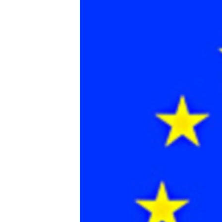
သုတပဒေသာ အင်္ဂလိပ်စာ
အ
ညွန်း
စာမျက်နှာ
သို့
ကျော်
ကြည့်
ရန်
ရှာဖွေ
ရန်
နေရာ
သို့
ကျော်
ရန်