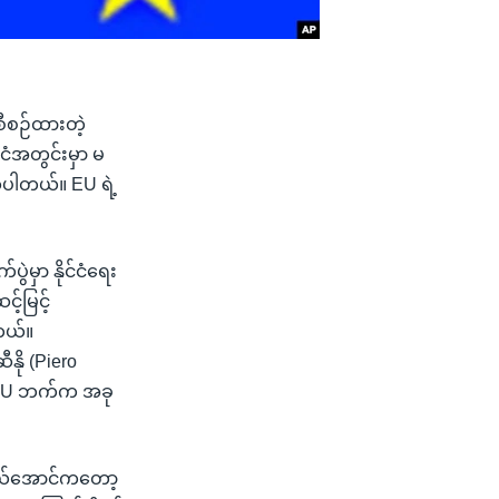
 စီစဉ်ထားတဲ့
ငံအတွင်းမှာ မ
ိုပါတယ်။ EU ရဲ့
ွဲမှာ နိုင်ငံရေး
့်မြင့်
ါတယ်။
နို (Piero
မှာ EU ဘက်က အခု
နွယ်အောင်ကတော့