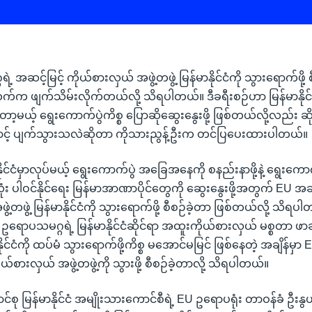
 အဆင့်မြင့် ကိုယ်စားလှယ် အဖွဲ့တဖွဲ့ မြန်မာနိုင်ငံကို သွားရောက်ဖို့
ဘက်က ဖျက်သိမ်းလိုက်တယ်လို့ သိရပါတယ်။ ဒီခရီးစဉ်ဟာ မြန်မာနိုင်
ော့မယ့် ရွေးကောက်ပွဲကိစ္စ ပြောဆိုဆွေးနွေးဖို့ ဖြစ်တယ်လို့လည်း ဆ
ာင့် ပျက်သွားသလဲဆိုတာ ကိုသားညွန့်ဦးက တင်ပြပေးထားပါတယ်။
ုင်ငံမှာလုပ်မယ့် ရွေးကောက်ပွဲ အခြေအနေကို စနည်းနာဖို့နဲ့ ရွေးကောက်ပ
း ပါဝင်နိုင်ရေး မြန်မာအာဏာပိုင်တွေကို ဆွေးနွေးဖို့အတွက် EU အဆင
ဲ့တဖွဲ့ မြန်မာနိုင်ငံကို သွားရောက်ဖို့ စီစဉ်ခဲ့တာ ဖြစ်တယ်လို့ သိရပ
ရောပသမဂ္ဂရဲ့ မြန်မာနိုင်ငံဆိုင်ရာ အထူးကိုယ်စားလှယ် မစ္စတာ ဖာဆီ
ိုင်ငံကို ထပ်မံ သွားရောက်ဖို့ကိစ္စ မအောင်မမြင် ဖြစ်နေတဲ့ အချိန်
ိုယ်စားလှယ် အဖွဲ့တဖွဲ့ကို သွားဖို့ စီစဉ်ခဲ့တာလို့ သိရပါတယ်။
စု မြန်မာနိုင်ငံ အမျိုးသားကောင်စီရဲ့ EU ဥရောပရုံး တာဝန်ခံ ဦး