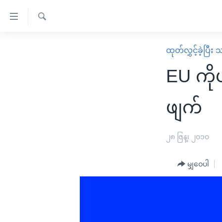
သုံး
ရ
ရှာဖွေ
လွယ်ကူ
မူလစာမျက်နှာ
ထုတ်လွှင့်ခဲ့ပြီ
ရ
စေ
မြန်မာ
လာ
EU ကိုယ
သည့်
ဒ်
ကမ္ဘာ့သတင်းများ
Link
ဗွီဒီယို
နိုင်ငံတကာ
ဖျက်
များ
သတင်းလွတ်လပ်ခွင့်
အမေရိကန်
ပင်မ
ရပ်ဝန်းတခု လမ်းတခု အလွန်
တရုတ်
၂၈ ဇြန္၊ ၂၀၁၀
အကြောင်းအရာ
အင်္ဂလိပ်စာလေ့လာမယ်
အစ္စရေး-ပါလက်စတိုင်း
သို့
မျှဝေပါ
အပတ်စဉ်ကဏ္ဍများ
အမေရိကန်သုံးအီဒီယံ
ကျော်
ကြည့်
ရေဒီယိုနှင့်ရုပ်သံ အချက်အလက်များ
မကြေးမုံရဲ့ အင်္ဂလိပ်စာ
ရေဒီယို
ရန်
ရေဒီယို/တီဗွီအစီအစဉ်
ရုပ်ရှင်ထဲက အင်္ဂလိပ်စာ
တီဗွီ
ပင်မ