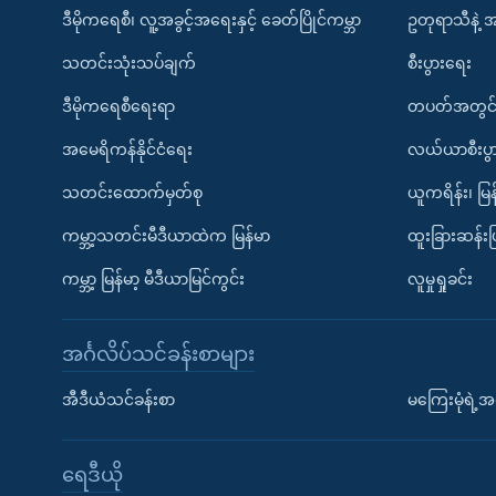
ဒီမိုကရေစီ၊ လူ့အခွင့်အရေးနှင့် ခေတ်ပြိုင်ကမ္ဘာ
ဥတုရာသီနဲ့ 
သတင်းသုံးသပ်ချက်
စီးပွားရေး
ဒီမိုကရေစီရေးရာ
တပတ်အတွင်
အမေရိကန်နိုင်ငံရေး
လယ်ယာစီးပွ
သတင်းထောက်မှတ်စု
ယူကရိန်း၊ မြန
ကမ္ဘာ့သတင်းမီဒီယာထဲက မြန်မာ
ထူးခြားဆန်း
ကမ္ဘာ့ မြန်မာ့ မီဒီယာမြင်ကွင်း
လူမှုရှုခင်း
အင်္ဂလိပ်သင်ခန်းစာများ
အီဒီယံသင်ခန်းစာ
မကြေးမုံရဲ့အင
ရေဒီယို