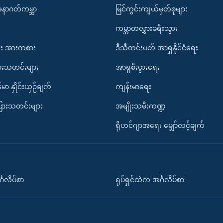
အနာဂတ်ကမ္ဘာ
မြင်ကွင်းကျယ်မှတ်စုများ
ကမ္ဘာတလွှားခရီးသွား
း အားကစား
ဒီသီတင်းပတ် အာရှနိုင်ငံရေး
ားသတင်းများ
အာရှစီးပွားရေး
်မာ နှိုင်းယှဉ်ချက်
ကျန်းမာရေး
ပြားသတင်းများ
အမျိုးသမီးကဏ္ဍ
ရိုဟင်ဂျာအရေး မျှော်လင့်ချက်
်္ဂလိပ်စာ
ရုပ်ရှင်ထဲက အင်္ဂလိပ်စာ