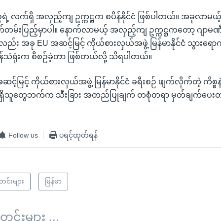
ဲ့ လက်ရှိ အလှည့်ကျ ဥက္ကဋ္ဌက စပိန်နိုင်ငံ ဖြစ်ပါတယ်။ အခုလာမယ့
မ်းပြည့်မှာပါ။ နောက်လာမယ့် အလှည့်ကျ ဥက္ကဋ္ဌကတော့ ဂျာမဏီနို
ည်း အခု EU အဆင့်မြင့် ကိုယ်စားလှယ်အဖွဲ့ မြန်မာနိုင်ငံ သွားရောက်န
ာမန်သံရုံးက စီစဉ်ခဲ့တာ ဖြစ်တယ်လို့ သိရပါတယ်။
င့်မြင့် ကိုယ်စားလှယ်အဖွဲ့ မြန်မာနိုင်ငံ ခရီးစဉ် ဖျက်လိုက်တဲ့ ကိစ္စ
ရှိသူတွေဘက်က သီးခြား အတည်ပြုချက် တစုံတရာ မှတ်ချက်ပေး
Follow us
ပရင့်ထုတ်ရန်
သတင်းများ
မြန်မာ
်းများ ...