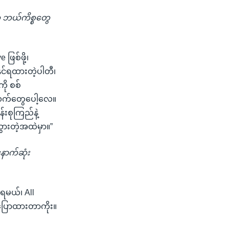
က ဘယ်ကိစ္စတွေ
ဖြစ်ဖို့၊
ုင်ရထားတဲ့ပါတီ၊
ို စစ်
အလက်တွေပေါ့လေ။
်းစုကြည်နဲ့
ွားတဲ့အထဲမှာ။”
ောက်ဆုံး
ရမယ်၊ All
့ ပြောထားတာကိုး။