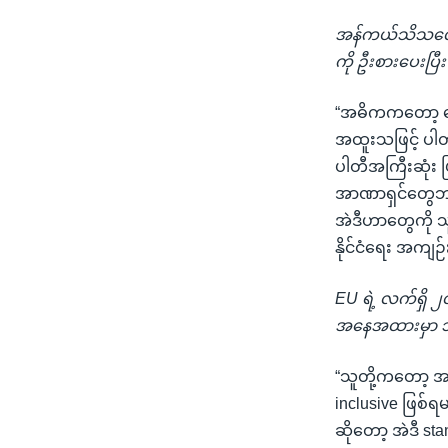
အန်ကယ်သိသလောက်
ကို ဦးစားပေးပြီး
“အဓိကကတော့ ရွေးက
အထူးသဖြင့် ပါတ
ပါတီအကြီးဆုံး ဖ
အာဏာရှင်တွေဘက
အဲဒီဟာတွေကို သူ
နိုင်ငံရေး အကျ
EU ရဲ့ လက်ရှိ 
အနေအထားမှာ ဘယ်
“သူတို့ကတော့ 
inclusive ဖြစ်ရ
ဆိုတော့ အဲဒီ st