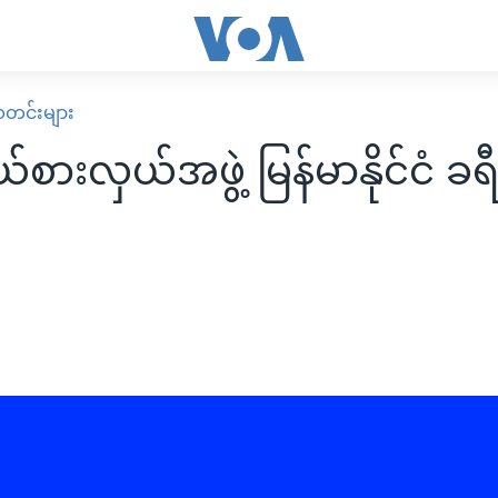
း သတင်းများ
်စားလှယ်အဖွဲ့ မြန်မာနိုင်ငံ ခရ