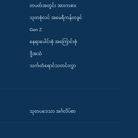
တပတ်အတွင်း အားကစား
သုတစုံလင် အမေရိကန်တခွင်
Gen Z
နေရာပေါင်းစုံ အကြောင်းစုံ
ဒို့အသံ
သက်တံရောင်သတင်းလွှာ
သုတပဒေသာ အင်္ဂလိပ်စာ