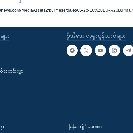
oanews.com/MediaAssets2/burmese/dalet/06-28-10%20EU-%20Burm
ုများ
ဗွီအိုအေ လူမှုကွန်ယက်များ
းလ်သတင်းလွှာ
ပညာ
မြန်မာပြည်မှပေးစာ