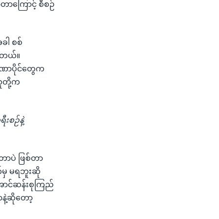
ာကြောင့် စီစဉ်
ခါ စစ်
င်တယ်။
ာဏာပိုင်တွေက
ူတို့က
စဉ်နဲ့
တာပဲ ဖြစ်တာ
မှ မရဘူးဆို
အောင်ဆန်းစုကြည်
ဲ့ဆိုတော့