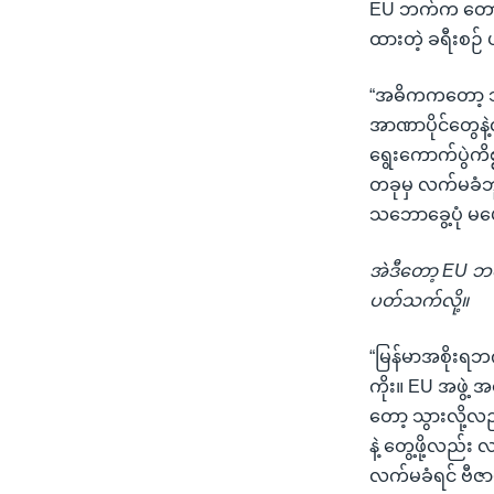
EU ဘက်က တောင်
ထားတဲ့ ခရီးစဉ်
“အဓိကကတော့ သူတ
အာဏာပိုင်တွေနဲ့
ရွေးကောက်ပွဲကိ
တခုမှ လက်မခံဘူ
သဘောခွေ့ပုံ မပ
အဲဒီတော့ EU ဘ
ပတ်သက်လို့။
“မြန်မာအစိုးရ
ကိုး။ EU အဖွဲ့
တော့ သွားလို့လ
နဲ့ တွေ့ဖို့လည
လက်မခံရင် ဗီဇာ