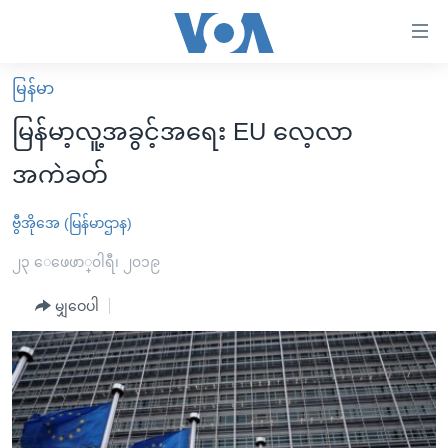
သုံး
ရ
လွယ်ကူ
မြန်မာ
မူလစာမျက်နှာ
စေ
မြန်မာ့လူ့အခွင့်အရေး EU လေ့လာ
မြန်မာ
သည့်
အကဲခတ်
ကမ္ဘာ့သတင်းများ
Link
ဗွီဒီယို
နိုင်ငံတကာ
ဗွီအိုအေ (မြန်မာဌာန)
များ
သတင်းလွတ်လပ်ခွင့်
အမေရိကန်
၂၃ ေဖေဖာ္၀ါရီ၊ ၂၀၁၉
ပင်မ
ရပ်ဝန်းတခု လမ်းတခု အလွန်
တရုတ်
အကြောင်းအရာ
မျှဝေပါ
သို့
အင်္ဂလိပ်စာလေ့လာမယ်
အစ္စရေး-ပါလက်စတိုင်း
ကျော်
အပတ်စဉ်ကဏ္ဍများ
အမေရိကန်သုံးအီဒီယံ
ကြည့်
ရေဒီယိုနှင့်ရုပ်သံ အချက်အလက်များ
မကြေးမုံရဲ့ အင်္ဂလိပ်စာ
ရေဒီယို
ရန်
ပင်မ
ရေဒီယို/တီဗွီအစီအစဉ်
ရုပ်ရှင်ထဲက အင်္ဂလိပ်စာ
တီဗွီ