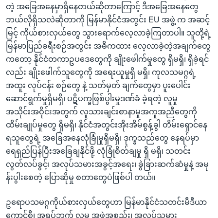
တဲ့ အခြေအနေမှာရှိနေတယ်ဆိုတာကြောင့် ဒီအခြေအနေတွေ
ဘယ်လိုရှိသလဲဆိုတာကို မြန်မာနိုင်ငံအတွင်း EU အဖွဲ့ က အဆင့်
မြင့် ကိုယ်စားလှယ်တွေ သွားရောက်လေ့လာခဲ့ကြတာပါ။ သူတို့ရဲ့
မြန်မာပြည်ခရီးစဉ်အတွင်း အဓိကထား လေ့လာခဲ့တဲ့အချက်တွေ
ကတော့ နိုင်ငံတကာဥပဒေတွေကို ချိုးဖေါက်မှုတွေ ရှိမရှိ၊ ရှိခဲ့ရင်
လည်း ချိုးဖေါက်သူတွေကို အရေးယူမှုရှိ မရှိ၊ ကုလသမဂ္ဂရဲ့
အထူး လုပ်ငန်း စဉ်တွေ နဲ့ သတ်မှတ် ချက်တွေမှာ ပူးပေါင်း
ဆောင်ရွက်မှုရှိမရှိ၊ ပဋိပက္ခဖြစ်ပွါးမှုဒဏ်ခံ ခဲ့ရတဲ့ လူမှု
အသိုင်းအဝိုင်းအတွက် လူသားချင်းစာနာမှုအကူအညီတွေကို
ထိမ်းချုပ်မှုတွေ ရှိမရှိ၊ နိုင်ငံအတွင်းအိုးအိမ်စွန့်ခွါ တိမ်းရှောင်နေ
ရသူတွေရဲ့ အခြေအနေလုံခြုံမှုရှိမရှိ၊ ဒုက္ခသည်တွေ နေရပ်မှာ
ရေရှည်ပြန်ပြီးအခြေချနိုင်ဖို့ လုံခြုံစိတ်ချမှု ရှိ မရှိ၊ သတင်း
လွတ်လပ်ခွင့်၊ အလုပ်သမားအခွင့်အရေး၊ ခွဲခြားဆက်ဆံမှုနဲ့ အမု
န်းပွါးစေတဲ့ ပြောဆိုမှု စတာတွေပဲဖြစ်ပါ တယ်။
ဥရောပသမဂ္ဂကိုယ်စားလှယ်တွေဟာ မြန်မာနိုင်ငံသတင်းမီဒီယာ
ကောင်စီ၊ အရပ်ဘက် လူမှု အဖွဲ့အစည်း၊ အလုပ်သမား