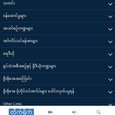
သတင်း
၀န်ဆောင်မှုများ
အပတ်စဉ်ကဏ္ဍများ
အင်္ဂလိပ်သင်ခန်းစာများ
ရေဒီယို
ရုပ်သံအစီအစဉ်နှင့် ဗွီဒီယိုကဏ္ဍများ
ဗွီအိုအေအကြောင်း
ဗွီအိုအေ မိုဘိုင်းလ်အက်ပ်များ ဒေါင်းလုတ်ယူရန်
Other Links
တိုက်ရိုက်