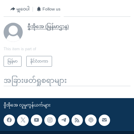
မျှဝေပါ
Follow us
ဗွီအိုအေ (မြန်မာဌာန)
This item is part of
မြန်မာ
နိုင်ငံတကာ
အခြားဖတ်ရှုစရာများ
ဗွီအိုအေ လူမှုကွန်ယက်များ