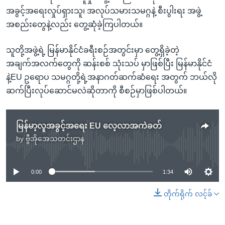
အခွင့်အရေးလှုပ်ရှားသူ၊ အလုပ်သမားသမဂ္ဂနဲ့ စီးပွါးရး အဖွဲ့
အစည်းတွေနဲ့လည်း တွေ့ဆုံခဲ့ကြပါတယ်။
သူတို့အဖွဲ့ရဲ့ မြန်မာနိုင်ငံခရီးစဉ်အတွင်းမှာ တွေ့ရှိခဲ့တဲ့
အချက်အလက်တွေကို ဆန်းစစ် သုံးသပ် မှာဖြစ်ပြီး မြန်မာနိုင်ငံ
နဲ့EU ဥရောပ သမဂ္ဂတို့ရဲ့အနာဂတ်ဆက်ဆံရေး အတွက် ဘယ်လို
ဆက်ပြီးလုပ်ဆောင်မလဲဆိုတာကို စီစဉ်မှာဖြစ်ပါတယ်။
မြန်မာ့လူအခွင့်အရေး EU လေ့လာအကဲခတ်
by
ဗွီအိုအေသတင်းဌာန
No media source currently available
0:00
1:34
တိုက်ရိုက် လင့်ခ်