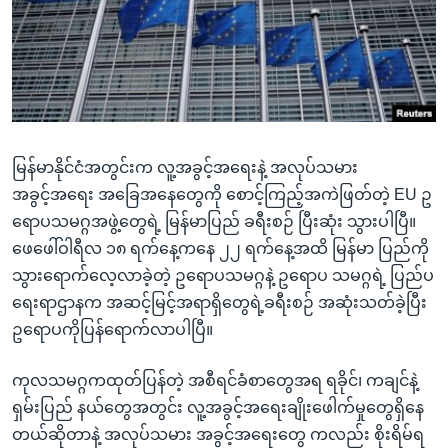
အ
သုတပဒေသာ အင်္ဂလိပ်စာ
ညွန်း
Learning English
စာမျက်နှာ
သို့
ဗွီအိုအေ လူမှုကွန်ယက်များ
ကျော်
ကြည့်
မြန်မာနိုင်ငံအတွင်းက လူ့အခွင့်အရေးနဲ့ အလုပ်သမား
ရန်
ဘာသာစကားများ
အခွင့်အရေး အခြေအနေတွေကို စောင့်ကြည့်အကဲဖြတ်တဲ့ EU ဥ
ရှာဖွေ
ရောပသမဂ္ဂအဖွဲ့တွေရဲ့ မြန်မာပြည် ခရီးစဉ် ပြီးဆုံး သွားပါပြီ။
ရန်
ဖေဖေါ်ဝါရီလ ၁၈ ရက်နေ့ကနေ ၂၂ ရက်နေ့အထိ မြန်မာ ပြည်ကို
နေရာ
သွားရောက်လေ့လာခဲ့တဲ့ ဥရောပသမဂ္ဂနဲ့ ဥရောပ သမဂ္ဂရဲ့ ပြည်ပ
သို့
ရေးရာဌာနက အဆင့်မြင့်အရာရှိတွေရဲ့ခရီးစဉ် အဆုံးသတ်ခဲ့ပြီး
ကျော်
ဥရောပကိုပြန်ရောက်လာပါပြီ။
ရန်
ကုလသမဂ္ဂကထုတ်ပြန်တဲ့ အစီရင်ခံစာတွေအရ ရခိုင်၊ ကချင်နဲ့
ရှမ်းပြည် နယ်တွေအတွင်း လူ့အခွင့်အရေးချိုးဖေါက်မှုတွေရှိနေ
တယ်ဆိုတာနဲ့ အလုပ်သမား အခွင့်အရေးတွေ ကလည်း စိုးရိမ်ရ