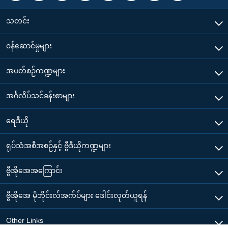
သတင်း
၀န်ဆောင်မှုများ
အပတ်စဉ်ကဏ္ဍများ
အင်္ဂလိပ်သင်ခန်းစာများ
ရေဒီယို
ရုပ်သံအစီအစဉ်နှင့် ဗွီဒီယိုကဏ္ဍများ
ဗွီအိုအေအကြောင်း
ဗွီအိုအေ မိုဘိုင်းလ်အက်ပ်များ ဒေါင်းလုတ်ယူရန်
Other Links