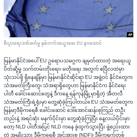
အ
သုတပဒေသာ အင်္ဂလိပ်စာ
ညွန်း
Learning English
စာမျက်နှာ
သို့
ဗွီအိုအေ လူမှုကွန်ယက်များ
ကျော်
ကြည့်
စီးပွားရေးဒဏ်ခတ်မှု နှစ်ဘက်အယူအဆ EU နားထောင်
ရန်
ဘာသာစကားများ
ရှာဖွေ
မြန်မာနိုင်ငံအပေါ် EU ဥရောပသမဂ္ဂက ချမှတ်ထားတဲ့ အရေးယူ
ရန်
ပိတ်ဆို့မှု သက်တမ်းတိုးရေး၊ မတိုးရေး အတွက် ဧပြီလထဲမှာ
နေရာ
သုံးသပ်ဖို့ ရှိနေချိန်မှာ မြန်မာနိုင်ငံဆိုင်ရာ EU အဖွဲ့ဝင် နိုင်ငံတွေက
သို့
သံအမတ်ကြီးတွေ၊ သံအရာရှိတွေဟာ မြန်မာနိုင်ငံက နိုင်ငံရေး
ကျော်
ပါတီ ခေါင်းဆောင်တွေနဲ့ ဒီကနေ့ ရန်ကုန်မြို့မှာရှိတဲ့ အီတလီ
ရန်
သံအမတ်ကြီးရဲ့ရုံးမှာ တွေ့ဆုံခဲ့ကြပါတယ်။ EU သံအမတ်တွေက
မြန်မာ့ဒီမိုကရေစီ ခေါင်းဆောင် ဒေါ်အောင်ဆန်းစုကြည် တဦး
တည်းနဲ့ အရင်ဆုံး မနက်ပိုင်းမှာ တွေ့ဆုံခဲ့ကြပြီး နေ့လယ်ပိုင်းမှာ
တော့ NLD ပါတီအပြင် NLD ကနေ ခွဲထွက်သွားပြီး ဖွဲ့စည်းထား
တဲ့ အမျိုးသား ဒီမိုကရေစီ အင်အားစု (NDF)၊ ဒီမိုကရက်တစ်