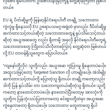
လှစော၊ ရှမ်းပါတီက ဦးစောသန်းမြင့်တို့နဲ့ တွေ့ဆုံခဲ့ကြတာ ဖြစ်ပါ
တယ်။
EU ရဲ့ ပိတ်ဆို့မှုကို မြန်မာ့နိုင်ငံရေးပါတီ တချို့ သဘောထား
ကွဲလွဲမှု ရှိနေသလို EU ဥရောပသမဂ္ဂအဖွဲ့ထဲ မှာလည်း ဒီပိတ်ဆို့မှု
ဆက်ထားသင့်တယ်ဆိုတဲ့ သဘောထားတွေနဲ့ ရုပ်သိမ်းသင့်တယ်
ဆိုတဲ့ အယူအဆတွေ လည်း ရှိတာမို့ အခုလို နိုင်ငံရေးပါတီတွေရဲ့
သဘောထားတွေ ကြိုတင်သိလိုတာကြောင့် တွေ့ဆုံတာ ဖြစ်တယ်
လို့ EU တာဝန်ရှိသူတွေက ပြောပါတယ်။
“ကျနော်တို့လိုပဲ သူတို့လည်း အယူအဆ ကွဲပြားမှု ရှိနေတာပဲပေါ့။
အထူးသဖြင့်တော့ Targeted Sanction လို ဟာမျိုးပေါ့။ အဲဒါမျိုး
ဆက်ထားသင့်တယ်လို့ ပြောတဲ့သူ ရှိတယ်၊ တချို့ကတော့လည်း
ဒါကို ပြန် ရုပ်သိမ်း တာ သဘောကျတယ်ဆိုတဲ့သူ ရှိတယ်။ သူတို့
ကတော့ နားထောင်တာပဲပေါ့။ နားထောင်ပြီးတော့မှ အားလုံးကို
သူတို့က ပြန်သုံးသပ်ပြတာကတော့ ခင်ဗျားတို့ထဲမှာ အယူအဆ
ကွဲနေတာတော့ ရှိတယ်ပေါ့။ သဘောထား မတူတာတွေ ရှိပါ