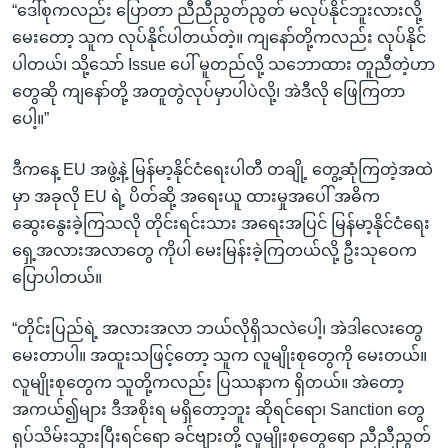
“ဒေါ်စုကလည်း ပြောတာ ညီညီညွတ်ညွတ် မလုပ်နိုင်ဘူးလားလို့
မေးတော့ သူက လုပ်နိုင်ပါတယ်တဲ့။ ကျနော်တို့ကလည်း လုပ်နိုင်
ပါတယ်၊ သို့သော် Issue ပေါ် မူတည်လို့ သဘောထား တူညီတဲ့ဟာ
တွေဆို ကျနော်တို့ အတူတွဲလုပ်မှာပါပဲလို့၊ အဲဒီလို ဖြေကြတာ
ပေါ့။”
ဒီကနေ့ EU အဖွဲ့နဲ့ မြန်မာ့နိုင်ငံရေးပါတီ တချို့ တွေ့ဆုံကြတဲ့အထဲ
မှာ အခုလို EU ရဲ့ ပိတ်ဆို့ အရေးယူ ထားမှုအပေါ် အဓိက
ဆွေးနွေးခဲ့ကြသလို တိုင်းရင်းသား အရေးအပြင် မြန်မာ့နိုင်ငံရေး
ရှေ့အလားအလာတွေ ကိုပါ မေးမြန်းခဲ့ကြတယ်လို့ ဦးသုဝေက
ပြောပါတယ်။
“တိုင်းပြည်ရဲ့ အလားအလာ ဘယ်လိုရှိသလဲပေါ့၊ အဲဒါလေးတွေ
မေးတာပါ။ အထူးသဖြင့်တော့ သူက လူမျိုးစုတွေကို မေးတယ်။
လူမျိုးစုတွေက သူတို့ကလည်း ပြဿနာက ရှိတယ်။ အဲတော့
အကယ်၍များ ဒီအစိုးရ မရှိတော့ဘူး ဆိုရင်ရော၊ Sanction တွေ
ရုပ်သိမ်းသွားပြီးရင်ရော ခင်ဗျားတို့ လူမျိုးစုတွေရော ညီညီညွတ်