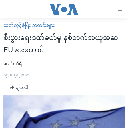
သုံး
ရ
လွယ်ကူ
ထုတ်လွှင့်ခဲ့ပြီး သတင်းများ
မူလစာမျက်နှာ
စေ
စီးပွားရေးဒဏ်ခတ်မှု နှစ်ဘက်အယူအဆ
မြန်မာ
သည့်
EU နားထောင်
ကမ္ဘာ့သတင်းများ
Link
ဗွီဒီယို
နိုင်ငံတကာ
မသင်းသီရိ
များ
သတင်းလွတ်လပ်ခွင့်
အမေရိကန်
၁၅ မတ္၊ ၂၀၁၁
ပင်မ
ရပ်ဝန်းတခု လမ်းတခု အလွန်
တရုတ်
အကြောင်းအရာ
မျှဝေပါ
သို့
အင်္ဂလိပ်စာလေ့လာမယ်
အစ္စရေး-ပါလက်စတိုင်း
ကျော်
အပတ်စဉ်ကဏ္ဍများ
အမေရိကန်သုံးအီဒီယံ
ကြည့်
ရေဒီယိုနှင့်ရုပ်သံ အချက်အလက်များ
မကြေးမုံရဲ့ အင်္ဂလိပ်စာ
ရေဒီယို
ရန်
ပင်မ
ရေဒီယို/တီဗွီအစီအစဉ်
ရုပ်ရှင်ထဲက အင်္ဂလိပ်စာ
တီဗွီ