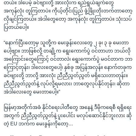
တယ်။ ဒါပေမဲ့ ခင်ဗျားတို့ အားလုံးက ရည်ရွယ်ချက်တွေ
အကုန်လုံး တူကြတာပဲ။ ကိုယ့်တိုင်းပြည် ဖွံ့ဖြိုးတိုးတက်တာတော့
လိုချင်ကြတယ်။ အဲဒါတွေတော့ အကုန်လုံး တူကြတာပဲ။ သုံးသပ်
ပြတယ်ပေါ့။
“နောက်ပြီးတော့မှ သူတို့က မေးခွန်းလေးတွေ ၂ ခု၊ ၃ ခု မေးတာ
ပေါ့ဗျာ။ ဘာဖြစ်လို့ တချို့က ရွေးကောက်ပွဲ ဝင်တာဟာ ဘယ်လို
အကြောင်းတွေကြောင့် ဝင်တာလဲ၊ ရွေးကောက်ပွဲ မဝင်တာက ဘာ
ကြောင့်တုန်း၊ ဒါလေးတွေပေါ့၊ နှစ်ခု အပြန်အလှန်။ နောက်တခုက
ခင်ဗျားတို့ ဘာလို့ အားလုံး ညီညီညွတ်ညွတ် မရှိသေးတာတုန်း။
ညီညီညွတ်ညွတ်နဲ့ လုပ်လို့ရမလား၊ ဘာတွေလုပ်နိုင်တုန်း၊ ဆိုတာ
အဲဒါလေးတွေ မေးတာပေါ့။”
မြန်မာ့အတိုက်အခံ နိုင်ငံရေးပါတီတွေ အနေနဲ့ ဒီမိုကရေစီ ရရှိရေး
အတွက် ညီညီညွတ်ညွတ်နဲ့ ပူးပေါင်း မလုပ်ဆောင်နိုင်ဘူးလား ဆို
တဲ့ EU ဘက်က မေးခွန်းကိုတော့…