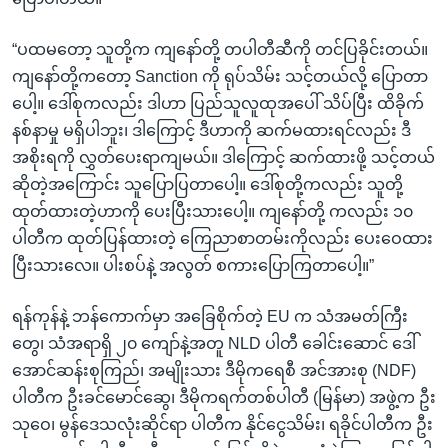
“ပထမတော့ သူတို့က ကျနော်တို့ တပါတီဆီကို တင်ပြခိုင်းတယ်။
ကျနော်တို့ကတော့ Sanction ကို ရုပ်သိမ်း သင့်တယ်လို့ ပြောတာ
ပေါ့။ ဒေါ်စုကလည်း ဒါဟာ ပြည်သူလူထုအပေါ် သိပ်ပြီး ထိခိုက်
နစ်နာမှု မရှိပါဘူး၊ ဒါကြောင့် ဒီဟာကို ဆက်မထားရင်လည်း ဒီ
အစိုးရကို လွှတ်ပေးရာကျမယ်။ ဒါကြောင့် ဆက်ထားဖို့ သင့်တယ်
ဆိုတဲ့အကြောင်း သူပြောပြတာပေါ့။ ဒေါ်စုတို့ကလည်း သူတို့
ထုတ်ထားတဲ့ဟာကို ပေးပြီးသားပေါ့။ ကျနော်တို့ ကလည်း ၁၀
ပါတီက ထုတ်ပြန်ထားတဲ့ ကြေညာစာတမ်းကိုလည်း ပေးဝေထား
ပြီးသားလေ။ ပါးစပ်နဲ့ အလွတ် စကားပြောကြတာပေါ့။”
ရန်ကုန်နဲ့ ဘန်ကောက်မှာ အခြေစိုက်တဲ့ EU က သံအမတ်ကြီး
တွေ၊ သံအရာရှိ ၂၀ ကျော်နဲ့အတူ NLD ပါတီ ခေါင်းဆောင် ဒေါ်
အောင်ဆန်းစုကြည်၊ အမျိုးသား ဒီမိုကရေစီ အင်အားစု (NDF)
ပါတီက ဦးခင်မောင်ဆွေ၊ ဒီမိုကရက်တစ်ပါတီ (မြန်မာ) အဖွဲ့က ဦး
သုဝေ၊ မွန်ဒေသလုံးဆိုင်ရာ ပါတီက နိုင်ငွေသိမ်း၊ ရခိုင်ပါတီက ဦး