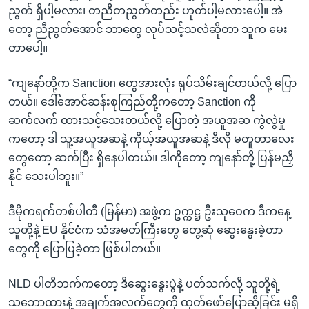
ညွတ် ရှိပါ့မလား၊ တညီတညွတ်တည်း ဟုတ်ပါ့မလားပေါ့။ အဲ
တော့ ညီညွတ်အောင် ဘာတွေ လုပ်သင့်သလဲဆိုတာ သူက မေး
တာပေါ့။
“ကျနော်တို့က Sanction တွေအားလုံး ရုပ်သိမ်းချင်တယ်လို့ ပြော
တယ်။ ဒေါ်အောင်ဆန်းစုကြည်တို့ကတော့ Sanction ကို
ဆက်လက် ထားသင့်သေးတယ်လို့ ပြောတဲ့ အယူအဆ ကွဲလွဲမှု
ကတော့ ဒါ သူ့အယူအဆနဲ့ ကိုယ့်အယူအဆနဲ့ ဒီလို မတူတာလေး
တွေတော့ ဆက်ပြီး ရှိနေပါတယ်။ ဒါကိုတော့ ကျနော်တို့ ပြန်မညှိ
နိုင် သေးပါဘူး။”
ဒီမိုကရက်တစ်ပါတီ (မြန်မာ) အဖွဲ့က ဥက္ကဋ္ဌ ဦးသုဝေက ဒီကနေ့
သူတို့နဲ့ EU နိုင်ငံက သံအမတ်ကြီးတွေ တွေ့ဆုံ ဆွေးနွေးခဲ့တာ
တွေကို ပြောပြခဲ့တာ ဖြစ်ပါတယ်။
NLD ပါတီဘက်ကတော့ ဒီဆွေးနွေးပွဲနဲ့ ပတ်သက်လို့ သူတို့ရဲ့
သဘောထားနဲ့ အချက်အလက်တွေကို ထုတ်ဖော်ပြောဆိုခြင်း မရှိ