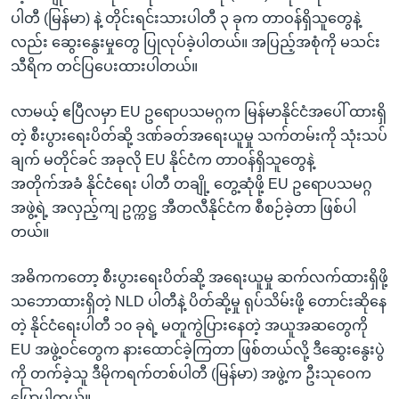
ပါတီ (မြန်မာ) နဲ့ တိုင်းရင်းသားပါတီ ၃ ခုက တာဝန်ရှိသူတွေနဲ့
လည်း ဆွေးနွေးမှုတွေ ပြုလုပ်ခဲ့ပါတယ်။ အပြည့်အစုံကို မသင်း
သီရိက တင်ပြပေးထားပါတယ်။
လာမယ့် ဧပြီလမှာ EU ဥရောပသမဂ္ဂက မြန်မာနိုင်ငံအပေါ် ထားရှိ
တဲ့ စီးပွားရေးပိတ်ဆို့ ဒဏ်ခတ်အရေးယူမှု သက်တမ်းကို သုံးသပ်
ချက် မတိုင်ခင် အခုလို EU နိုင်ငံက တာဝန်ရှိသူတွေနဲ့
အတိုက်အခံ နိုင်ငံရေး ပါတီ တချို့ တွေ့ဆုံဖို့ EU ဥရောပသမဂ္ဂ
အဖွဲ့ရဲ့ အလှည့်ကျ ဥက္ကဋ္ဌ အီတလီနိုင်ငံက စီစဉ်ခဲ့တာ ဖြစ်ပါ
တယ်။
အဓိကကတော့ စီးပွားရေးပိတ်ဆို့ အရေးယူမှု ဆက်လက်ထားရှိဖို့
သဘောထားရှိတဲ့ NLD ပါတီနဲ့ ပိတ်ဆို့မှု ရုပ်သိမ်းဖို့ တောင်းဆိုနေ
တဲ့ နိုင်ငံရေးပါတီ ၁၀ ခုရဲ့ မတူကွဲပြားနေတဲ့ အယူအဆတွေကို
EU အဖွဲ့ဝင်တွေက နားထောင်ခဲ့ကြတာ ဖြစ်တယ်လို့ ဒီဆွေးနွေးပွဲ
ကို တက်ခဲ့သူ ဒီမိုကရက်တစ်ပါတီ (မြန်မာ) အဖွဲ့က ဦးသုဝေက
ပြောပါတယ်။