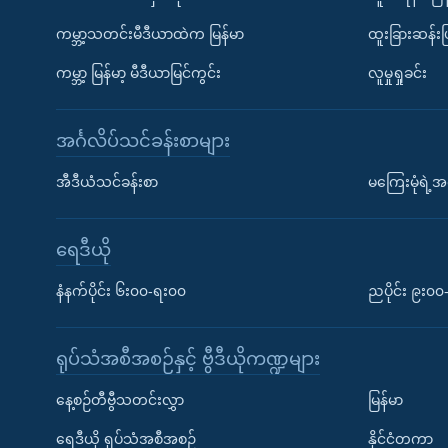
ကမ္ဘာ့သတင်းမီဒီယာထဲက မြန်မာ
ထူးခြားဆန်း
ကမ္ဘာ့ မြန်မာ့ မီဒီယာမြင်ကွင်း
လူမှုရှုခင်း
အင်္ဂလိပ်သင်ခန်းစာများ
အီဒီယံသင်ခန်းစာ
မကြေးမုံရဲ့အင
ရေဒီယို
နံနက်ပိုင်း ၆း၀၀-ရး၀၀
ညပိုင်း ၉း၀
ရုပ်သံအစီအစဉ်နှင့် ဗွီဒီယိုကဏ္ဍများ
နေ့စဉ်တီဗွီသတင်းလွှာ
မြန်မာ
ရေဒီယို ရုပ်သံအစီအစဉ်
နိုင်ငံတကာ