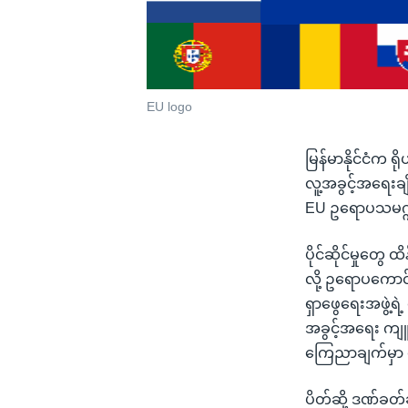
EU logo
မြန်မာနိုင်ငံက 
လူ့အခွင့်အရေးချိ
EU ဥရောပသမဂ္ဂ
ပိုင်ဆိုင်မှုတွ
လို့ ဥရောပကော
ရှာဖွေရေးအဖွဲ့ရဲ
အခွင့်အရေး ကျူး
ကြေညာချက်မှာ
ပိတ်ဆို့ ဒဏ်ခတ်ခ