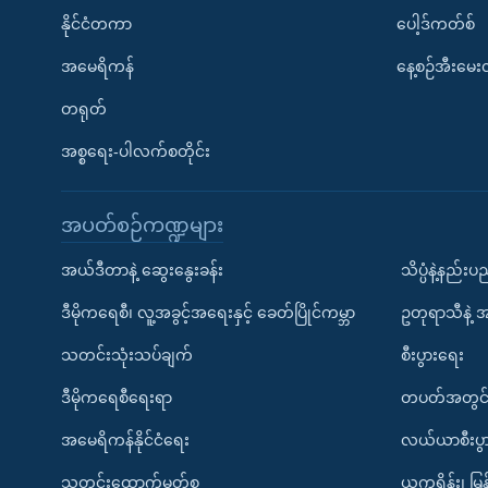
နိုင်ငံတကာ
ပေါ့ဒ်ကတ်စ်
အမေရိကန်
နေ့စဉ်အီးမေ
တရုတ်
အစ္စရေး-ပါလက်စတိုင်း
အပတ်စဉ်ကဏ္ဍများ
အယ်ဒီတာနဲ့ ဆွေးနွေးခန်း
သိပ္ပံနဲ့နည်း
ဒီမိုကရေစီ၊ လူ့အခွင့်အရေးနှင့် ခေတ်ပြိုင်ကမ္ဘာ
ဥတုရာသီနဲ့ 
သတင်းသုံးသပ်ချက်
စီးပွားရေး
ဒီမိုကရေစီရေးရာ
တပတ်အတွင်
အမေရိကန်နိုင်ငံရေး
လယ်ယာစီးပွ
သတင်းထောက်မှတ်စု
ယူကရိန်း၊ မြန