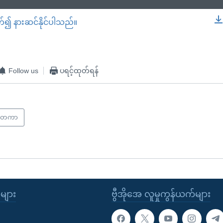
တ်၍ နားဆင်နိုင်ပါသည်။
EMBED
Follow us
ပရင့်ထုတ်ရန်
င်ငံတကာ
ုများ
ဗွီအိုအေ လူမှုကွန်ယက်များ