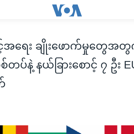
င့်အရေး ချိုးဖောက်မှုတွေအတွ
စ်တပ်နဲ့ နယ်ခြားစောင့် ၇ ဦး 
်