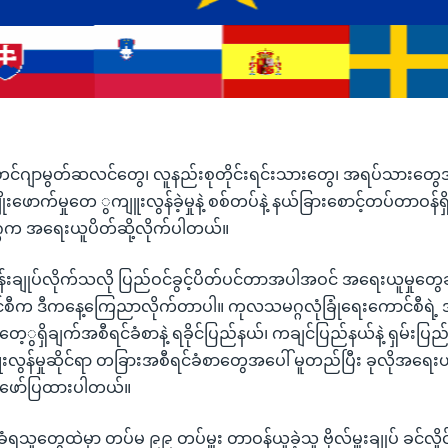
ရိုဟင်ဂျာမွတ်ဆလင်တွေ၊ လူနည်းစုတိုင်းရင်းသားတွေ၊ အရပ်သားတွေအပ
ုးဖောက်မှုတေ ွကျူးလွန်ခဲ့မှုနဲ့ စစ်တပ်နဲ့ နယ်ခြားစောင့်တပ်တာဝန်
က အရေးယူပိတ်ဆို့လိုက်ပါတယ်။
ေ ထိန်းချုပ်လိုက်သလို ပြည်ဝင်ခွင့်ပိတ်ပင်တာအပါအဝင် အရေးယူမှုတ
င်စီက ဒီကနေ့ကြေညာလိုက်တာပါ။ ကုလသမဂ္ဂလုံခြုံရေးကောင်စီရ
့ တေ့ွရှိချက်အစီရင်ခံစာနဲ့ ရခိုင်ပြည်နယ်၊ ကချင်ပြည်နယ်နဲ့ ရှမ်းပ
လွန်မှုဆိုင်ရာ တခြားအစီရင်ခံစာတွေအပေါ် မူတည်ပြီး ခုလိုအရေးယူ
 ဖော်ပြထားပါတယ်။
ံရသူတွေထဲမှာ တပ်မ ၉၉ တပ်မှူး တာဝန်ယူခဲ့သူ ဗိုလ်မှူးချုပ် ခင်လှို