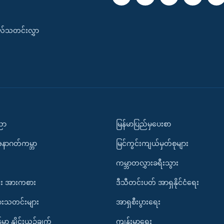
းလ်သတင်းလွှာ
ပညာ
မြန်မာပြည်မှပေးစာ
အနာဂတ်ကမ္ဘာ
မြင်ကွင်းကျယ်မှတ်စုများ
ကမ္ဘာတလွှားခရီးသွား
း အားကစား
ဒီသီတင်းပတ် အာရှနိုင်ငံရေး
ားသတင်းများ
အာရှစီးပွားရေး
်မာ နှိုင်းယှဉ်ချက်
ကျန်းမာရေး