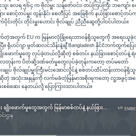
မျိုးသူ၊ ခလရ ၅၆၄ က ဗိုလ်မှူး သန့်ဇော်ဝင်း၊ တပ်ကြပ်ကြီး ဘကျော်
ား စောင့်တပ်မှူး ထွန်းနိုင်၊ စေတီပြင် အခြေစိုက် နယ်ခြားစောင့်တပ
်ပိုင်းတိုင်း တိုင်းမှူးဟောင်း ဗိုလ်ချုပ် ညီညီဆွေတို့ပါဝင်ပါတယ်။
တဲ့အတွက် EU က မြန်မာလုံခြုံရေးတာဝန်ရှိသူတွေကို အရေးယူခဲ့တာ
ြီ။ ရိုဟင်ဂျာ မွတ်ဆလင်သိန်းနဲ့ချီ Bangladesh နိုင်ငံဘက်ထွက်
ိုးဖောက်မှုတွေ လုပ်ခဲ့တယ်လို့ဆိုတဲ့ စစ်တပ်၊ နယ်ခြားစောင့်တပ်နဲ့ ရ
န်လတုန်းက ပိတ်ဆို့ဒဏ်ခတ်မှုတွေလုပ်ခဲ့တုန်းကတော့ တပ်မတော်
ုပ် ဗိုလ်ချုပ်မှူးကြီးမင်းအောင်လှိုင်နဲ့ စစ်တပ်ထိပ်တန်းတာဝန်ရှိသ
ိုတဲ့ အသုံးအနှုန်းကို လက်မခံတဲ့မြန်မာအစိုးရကတော့ လူ့အခွင့်အရေး
မ်းစစ်ဆေး နေတယ်လို့ ပြောကြားထားပါတယ်။
လူ့အခွင့်အရေး ချိုးဖောက်မှုတွေအတွက် မြန်မာစစ်တပ်နဲ့ နယ်ခြားစောင့် ၇ ဦး EU ဒဏ်ခတ်
EMBE
င်းဌာန
No media source currently available