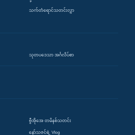
သက်တံရောင်သတင်းလွှာ
သုတပဒေသာ အင်္ဂလိပ်စာ
ဗွီအိုအေ တမိနစ်သတင်း
နော်သဇင်ရဲ့ Vlog