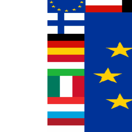
သုတပဒေသာ အင်္ဂလိပ်စာ
အ
ညွန်း
စာမျက်နှာ
သို့
ကျော်
ကြည့်
ရန်
ရှာဖွေ
ရန်
နေရာ
သို့
ကျော်
ရန်