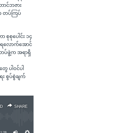
၊ တောင်ဘဇား
်က တပ်ကြပ်
 စုစုပေါင်း ၁၄
ပြေးရလောက်အောင်
ဲတပ်ဖွဲ့က အရာရှိ
ူတွေ ပါဝင်ပါ
 စွပ်စွဲချက်
D
SHARE
1:28