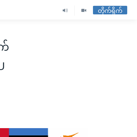
တိုက်ရိုက်
က်
EU