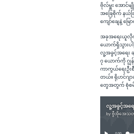
ဗိုလ်မှူး အောင်
အခြေစိုက် နယ်ခြ
ကျော်ချေနဲ့ မြောက
အခုအရေးယူလိုက်
ယောက်ရှိသွားပါပ
လူ့အခွင့်အရေး ချ
၇ ယောက်ကို ဂျွ
ကာကွယ်ရေးဦးစီးချ
တယ်။ ရိုဟင်ဂျာဆ
တွေအတွက် စုံစ
by
ဗွီအိုအေသတ
0:00