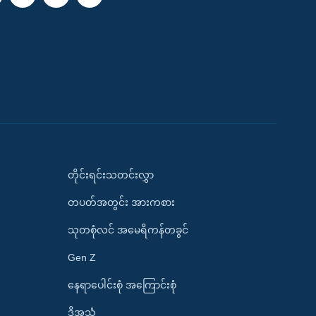
တိုင်းရင်းသတင်းလွှာ
တပတ်အတွင်း အားကစား
သုတစုံလင် အမေရိကန်တခွင်
Gen Z
နေရာပေါင်းစုံ အကြောင်းစုံ
ဒို့အသံ