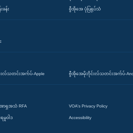
်းခန်း
ဗွီအိုအေ ပုံပြရုပ်သံ
း
ိုင်းလ်သတင်းအက်ပ်-Apple
ဗွီအိုအေမိုဘိုင်းလ်သတင်းအက်ပ်-An
 အာရှအသံ RFA
VOA's Privacy Policy
ုးရမူဝါဒ
Accessibility