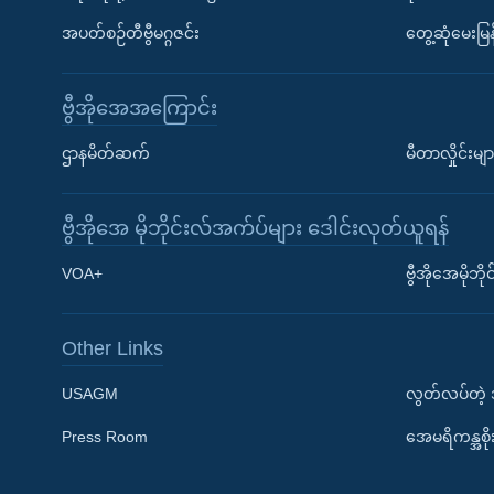
အပတ်စဉ်တီဗွီမဂ္ဂဇင်း
တွေ့ဆုံမေးမြန
ဗွီအိုအေအကြောင်း
ဌာနမိတ်ဆက်
မီတာလှိုင်းမျာ
ဗွီအိုအေ မိုဘိုင်းလ်အက်ပ်များ ဒေါင်းလုတ်ယူရန်
Learning English
VOA+
ဗွီအိုအေမိုဘ
ဗွီအိုအေ လူမှုကွန်ယက်များ
Other Links
USAGM
လွတ်လပ်တဲ့
Press Room
အေမရိကန္အစိ
ဘာသာစကားများ