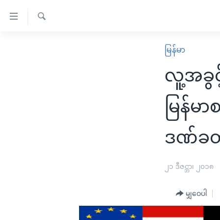
သုံး
ရ
ရှာဖွေ
လွယ်ကူ
မူလစာမျက်နှာ
မြန်မာ
ရ
စေ
မြန်မာ
လာ
လူ့အခွ
သည့်
ဒ်
ကမ္ဘာ့သတင်းများ
Link
ဗွီဒီယို
နိုင်ငံတကာ
မြန်မာစ
များ
သတင်းလွတ်လပ်ခွင့်
အမေရိကန်
ပင်မ
ဒဏ်ခတ
ရပ်ဝန်းတခု လမ်းတခု အလွန်
တရုတ်
အကြောင်းအရာ
အင်္ဂလိပ်စာလေ့လာမယ်
အစ္စရေး-ပါလက်စတိုင်း
သို့
၂၁ ဒီဇင္ဘာ၊ ၂၀၁၈
အပတ်စဉ်ကဏ္ဍများ
အမေရိကန်သုံးအီဒီယံ
ကျော်
ကြည့်
ရေဒီယိုနှင့်ရုပ်သံ အချက်အလက်များ
မကြေးမုံရဲ့ အင်္ဂလိပ်စာ
ရေဒီယို
မျှဝေပါ
ရန်
ရေဒီယို/တီဗွီအစီအစဉ်
ရုပ်ရှင်ထဲက အင်္ဂလိပ်စာ
တီဗွီ
ပင်မ