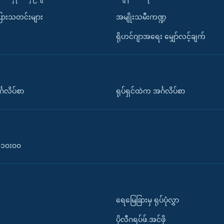
ပြားသတင်းများ
အမျိုးသမီးကဏ္ဍ
ရိုဟင်ဂျာအရေး မျှော်လင့်ချက်
်္ဂလိပ်စာ
ရုပ်ရှင်ထဲက အင်္ဂလိပ်စာ
၀-၁၀း၀၀
ရေမြေခြားမှ ရုပ်ပုံလွှာ
ပိုလီဂရပ်ဖ်.အင်ဖို