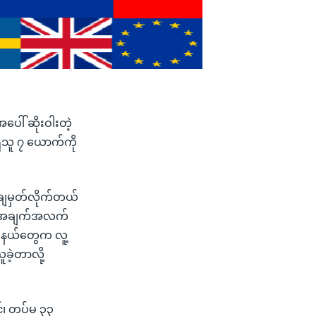
ေါ် ဆိုးဝါးတဲ့
ရှိသူ ၇ ယောက်ကို
ွေချမှတ်လိုက်တယ်
ဲ့ အချက်အလက်
ြည်နယ်တွေက လူ့
ခဲ့တာလို့
င်၊ တပ်မ ၃၃