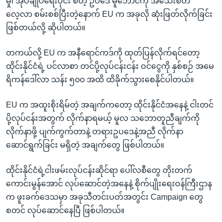
မှု၊ အုပ်ချုပ်ရေးပိုင်း စတဲ့ ဥပဒေ မူဘောင်ကို အသေးစိတ်
လေ့လာ စမ်းစစ်ပြီးတဲ့နောက် EU က အခုလို ဆုံးဖြတ်လိုက်ခြင်း
ဖြစ်တယ်လို့ ဆိုပါတယ်။
တကယ်လို့ EU က အနီရောင်ကဒ်ကို ထုတ်ပြန်လိုက်ရင်တော့
ထိုင်းနိုင်ငံရဲ့ ပင်လာစာ တင်ပို့လုပ်ငန်းငန်း ဝင်ငွေကို နှစ်စဉ် အမေ
ရိကန်ဒေါ်လာ သန်း ၅၀၀ အထိ ထိခိုက်သွားစေနိုင်ပါတယ်။
EU က အထူးစိုးရိမ်တဲ့ အချက်ကတော့ ထိုင်းနိုင်ငံအနေနဲ့ ငါးတင်
ပို့လုပ်ငန်းအတွက် လိုက်နာရမယ့် မူလ သဘောတူညီချက်ကို
လိုက်နာဖို့ ပျက်ကွက်တာနဲ့ တရားဥပဒေနဲ့အညီ လိုက်နာ
ဆောင်ရွက်ခြင်း မရှိတဲ့ အချက်တွေ ဖြစ်ပါတယ်။
ထိုင်းနိုင်ငံရဲ့ငါးဖမ်းလုပ်ငန်းဆိုင်ရာ ပေါ်လစီတွေ တိုးတက်
ကောင်းမွန်အောင် လုပ်ဆောင်တဲ့အနေနဲ့ စိုက်ပျိုးရေးဝန်ကြီးဌာန
က ဖူးခက်ဒေသမှာ အခုသီတင်းပတ်အတွင်း Campaign တွေ
စတင် လုပ်ဆောင်နေပြီ ဖြစ်ပါတယ်။