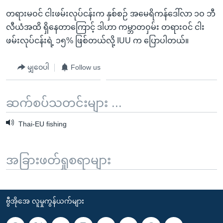
တရားမဝင် ငါးဖမ်းလုပ်ငန်းက နှစ်စဉ် အမေရိကန်ဒေါ်လာ ၁ဝ ဘီ
လီယံအထိ ရှိနေတာကြောင့် ဒါဟာ ကမ္ဘာတဝှမ်း တရားဝင် ငါး
ဖမ်းလုပ်ငန်းရဲ့ ၁၅% ဖြစ်တယ်လို့ IUU က ပြောပါတယ်။
မျှဝေပါ
Follow us
ဆက်စပ်သတင်းများ ...
Thai-EU fishing
အခြားဖတ်ရှုစရာများ
ဗွီအိုအေ လူမှုကွန်ယက်များ