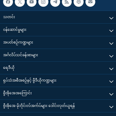
သတင်း
၀န်ဆောင်မှုများ
အပတ်စဉ်ကဏ္ဍများ
အင်္ဂလိပ်သင်ခန်းစာများ
ရေဒီယို
ရုပ်သံအစီအစဉ်နှင့် ဗွီဒီယိုကဏ္ဍများ
ဗွီအိုအေအကြောင်း
ဗွီအိုအေ မိုဘိုင်းလ်အက်ပ်များ ဒေါင်းလုတ်ယူရန်