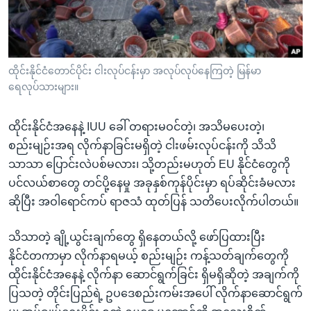
အ
သုတပဒေသာ အင်္ဂလိပ်စာ
ညွန်း
Learning English
စာမျက်နှာ
သို့
ဗွီအိုအေ လူမှုကွန်ယက်များ
ထိုင်းနိုင်ငံတောင်ပိုင်း ငါးလုပ်ငန်းမှာ အလုပ်လုပ်နေကြတဲ့ မြန်မာ
ကျော်
ရေလုပ်သားများ။
ကြည့်
ရန်
ထိုင်းနိုင်ငံအနေနဲ့ IUU ခေါ် တရားမဝင်တဲ့၊ အသိမပေးတဲ့၊
ဘာသာစကားများ
ရှာဖွေ
စည်းမျဉ်းအရ လိုက်နာခြင်းမရှိတဲ့ ငါးဖမ်းလုပ်ငန်းကို သိသိ
ရန်
သာသာ ပြောင်းလဲပစ်မလား၊ သို့တည်းမဟုတ် EU နိုင်ငံတွေကို
နေရာ
ပင်လယ်စာတွေ တင်ပို့နေမှု အခုနှစ်ကုန်ပိုင်းမှာ ရပ်ဆိုင်းခံမလား
သို့
ဆိုပြီး အဝါရောင်ကပ် ရာဇသံ ထုတ်ပြန် သတိပေးလိုက်ပါတယ်။
ကျော်
ရန်
သိသာတဲ့ ချို့ယွင်းချက်တွေ ရှိနေတယ်လို့ ဖော်ပြထားပြီး
နိုင်ငံတကာမှာ လိုက်နာရမယ့် စည်းမျဉ်း ကန့်သတ်ချက်တွေကို
ထိုင်းနိုင်ငံအနေနဲ့ လိုက်နာ ဆောင်ရွက်ခြင်း ရှိမရှိဆိုတဲ့ အချက်ကို
ပြသတဲ့ တိုင်းပြည်ရဲ့ ဥပဒေစည်းကမ်းအပေါ် လိုက်နာဆောင်ရွက်