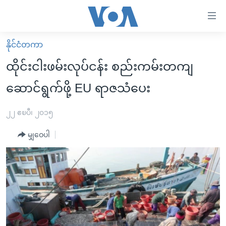
သုံး
ရ
လွယ်ကူ
နိုင်ငံတကာ
မူလစာမျက်နှာ
စေ
ထိုင်းငါးဖမ်းလုပ်ငန်း စည်းကမ်းတကျ
မြန်မာ
သည့်
ဆောင်ရွက်ဖို့ EU ရာဇသံပေး
ကမ္ဘာ့သတင်းများ
Link
ဗွီဒီယို
နိုင်ငံတကာ
၂၂ ဧၿပီ၊ ၂၀၁၅
များ
သတင်းလွတ်လပ်ခွင့်
အမေရိကန်
ပင်မ
မျှဝေပါ
ရပ်ဝန်းတခု လမ်းတခု အလွန်
တရုတ်
အကြောင်းအရာ
သို့
အင်္ဂလိပ်စာလေ့လာမယ်
အစ္စရေး-ပါလက်စတိုင်း
ကျော်
အပတ်စဉ်ကဏ္ဍများ
အမေရိကန်သုံးအီဒီယံ
ကြည့်
ရေဒီယိုနှင့်ရုပ်သံ အချက်အလက်များ
မကြေးမုံရဲ့ အင်္ဂလိပ်စာ
ရေဒီယို
ရန်
ပင်မ
ရေဒီယို/တီဗွီအစီအစဉ်
ရုပ်ရှင်ထဲက အင်္ဂလိပ်စာ
တီဗွီ