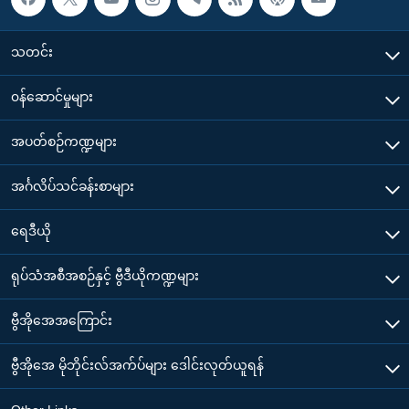
သတင်း
၀န်ဆောင်မှုများ
အပတ်စဉ်ကဏ္ဍများ
အင်္ဂလိပ်သင်ခန်းစာများ
ရေဒီယို
ရုပ်သံအစီအစဉ်နှင့် ဗွီဒီယိုကဏ္ဍများ
ဗွီအိုအေအကြောင်း
ဗွီအိုအေ မိုဘိုင်းလ်အက်ပ်များ ဒေါင်းလုတ်ယူရန်