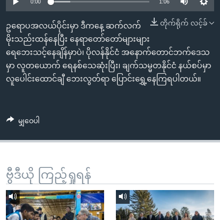
အ
0:00
1:06
သုတပဒေသာ အင်္ဂလိပ်စာ
ညွန်း
Learning English
တိုက်ရိုက် လင့်ခ်
ဥရောပအလယ်ပိုင်းမှာ ဒီကနေ့ ဆက်လက်
စာမျက်နှာ
မိုးသည်းထန်နေပြီး နေရာတော်တော်များများ
သို့
ဗွီအိုအေ လူမှုကွန်ယက်များ
ရေဘေးသင့်နေချိန်မှာပဲ၊ ပိုလန်နိုင်ငံ အနောက်တောင်ဘက်ဒေသ
ကျော်
မှာ လူတယောက် ရေနစ်သေဆုံးပြီး၊ ချက်သမ္မတနိုင်ငံ နယ်စပ်မှာ
ကြည့်
လူပေါင်းထောင်ချီ ဘေးလွတ်ရာ ပြောင်းရွှေ့နေကြရပါတယ်။
ရန်
ဘာသာစကားများ
ရှာဖွေ
ရန်
မျှဝေပါ
နေရာ
သို့
ကျော်
ရန်
ဗွီဒီယို ကြည့်ရှုရန်