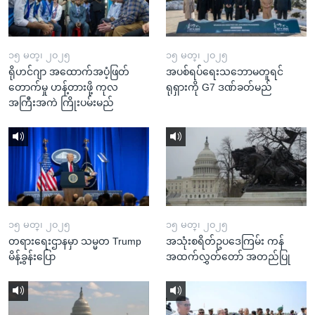
၁၅ မတ္၊ ၂၀၂၅
၁၅ မတ္၊ ၂၀၂၅
ရိုဟင်ဂျာ အထောက်အပံ့ဖြတ်
အပစ်ရပ်ရေးသဘောမတူရင်
တောက်မှု ဟန့်တားဖို့ ကုလ
ရုရှားကို G7 ဒဏ်ခတ်မည်
အကြီးအကဲ ကြိုးပမ်းမည်
၁၅ မတ္၊ ၂၀၂၅
၁၅ မတ္၊ ၂၀၂၅
တရားရေးဌာနမှာ သမ္မတ Trump
အသုံးစရိတ်ဥပဒေကြမ်း ကန်
မိန့်ခွန်းပြော
အထက်လွှတ်တော် အတည်ပြု