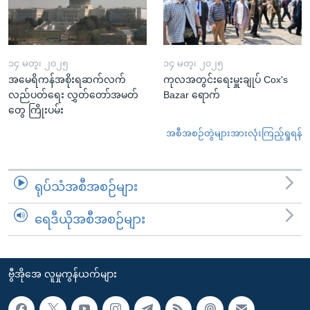
၁၄ မတ္၊ ၂၀၂၅
၁၄ မတ္၊ ၂၀၂၅
အမေရိကန်အစိုးရဆက်လက်
ကုလအတွင်းရေးမှူးချုပ် Cox's
လည်ပတ်ရေး လွှတ်တော်အမတ်
Bazar ရောက်
တွေ ကြိုးပမ်း
အစီအစဉ်တွဲများအားလုံးကြည့်ရှုရန်
ရုပ်သံအစီအစဉ်များ
ရေဒီယိုအစီအစဉ်များ
ဗွီအိုအေ လူမှုကွန်ယက်များ