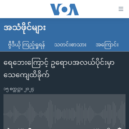
သုံး
ရ
လွယ်ကူ
အသံဖိုင်များ
မူလစာမျက်နှာ
စေ
မြန်မာ
ဗွီဒီယို ကြည့်ရှုရန်
သတင်းစာသား
အကြောင်း
သည့်
ကမ္ဘာ့သတင်းများ
Link
ရေဘေးကြောင့် ဥရောပအလယ်ပိုင်းမှာ
ဗွီဒီယို
နိုင်ငံတကာ
များ
သတင်းလွတ်လပ်ခွင့်
အမေရိကန်
သေကျေထိခိုက်
ပင်မ
ရပ်ဝန်းတခု လမ်းတခု အလွန်
တရုတ်
အကြောင်းအရာ
၁၅ စက္တင္ဘာ၊ ၂၀၂၄
သို့
အင်္ဂလိပ်စာလေ့လာမယ်
အစ္စရေး-ပါလက်စတိုင်း
ကျော်
အပတ်စဉ်ကဏ္ဍများ
အမေရိကန်သုံးအီဒီယံ
ကြည့်
ရေဒီယိုနှင့်ရုပ်သံ အချက်အလက်များ
မကြေးမုံရဲ့ အင်္ဂလိပ်စာ
ရေဒီယို
ရန်
No media source currently available
ပင်မ
ရေဒီယို/တီဗွီအစီအစဉ်
ရုပ်ရှင်ထဲက အင်္ဂလိပ်စာ
တီဗွီ