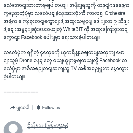
လေံအောငျသှားတာဖွဈပါတယျ။ အနိုငျရသူကို တနငျ်ဂနှနေေ့က
ကွညောတဲ့ပှဲမှာ လလေံပဈခဲ့သူအားလုံးကို ကာလုရျှ Orchestra
အဖှဲ့က ကြေးဇူးတငျကွောငျးနဲ့ အထူးသဖွင့ျ ဒေါျလာ ၉ သိနျး
နဲ့ ဈေးအမွင့ျဆုံးပေးဝယျတဲ့ WhiteBIT ကို အထူးကြေးဇူးတငျ
ကွောငျး Facebook ပေါျမှာ ရေးသားခဲ့ပါတယျ။
လလေံပှဲက ရရှိတဲ့ ငှတှေကေို ယူကရိနျးစဈတပျအတှကျ မော
ငျးသူမဲ့ Drone စနဈတှေ ဝယျယူမှာဖွဈတယျလို့ Facebook လ
လေံပှဲမှာ အစီအစဉျတငျဆကျသူ TV အစီအစဉျမှူးက ပွောကွား
ခဲ့ပါတယျ။
=============
မျှဝေပါ
Follow us
ဗွီအိုအေ (မြန်မာဌာန)