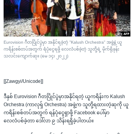
အ
သုတပဒေသာ အင်္ဂလိပ်စာ
ညွန်း
Learning English
စာမျက်နှာ
သို့
ဗွီအိုအေ လူမှုကွန်ယက်များ
ကျော်
ကြည့်
Eurovision ဂီတပြိုင်ပွဲမှာ အနိုင်ရခဲ့တဲ့ "Kalush Orchestra" အဖွဲ့နဲ့ ယူ
ကရိန်းစစ်တပ်အတွက် ရံပုံငွေရဖို့ လေလံပစ်ခဲ့တဲ့ သူတို့ရဲ့ မိုက်ရိုဖုန်း
ရန်
ဘာသာစကားများ
သလင်းကျောက်ဆု။ (မေ ၁၄၊ ၂၀၂၂)
ရှာဖွေ
ရန်
နေရာ
[[Zawgyi/Unicode]]
သို့
ကျော်
ဒီနှစ် Eurovision ဂီတပြိုင်ပွဲမှာအနိုင်ရတဲ့ ယူကရိန်းက Kalush
ရန်
Orchestra (ကာလုရှ် Orchestra) အဖွဲ့က သူတို့ရထားတဲ့ဆုကို ယူ
ကရိန်းစစ်တပ်အတွက် ရန်ပုံငွေရှာဖို့ Facebook ပေါ်မှာ
လေလံပစ်ခဲ့တာ ဒေါ်လာ ၉ သိန်းရရှိခဲ့ပါတယ်။