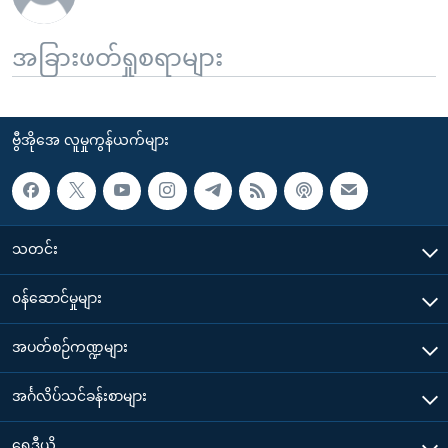
အခြားဖတ်ရှုစရာများ
ဗွီအိုအေ လူမှုကွန်ယက်များ
သတင်း
၀န်ဆောင်မှုများ
အပတ်စဉ်ကဏ္ဍများ
အင်္ဂလိပ်သင်ခန်းစာများ
ရေဒီယို