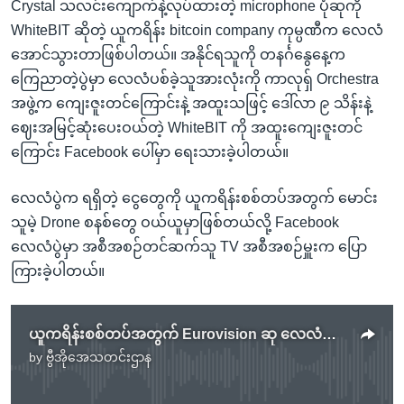
Crystal သလင်းကျောက်နဲ့လုပ်ထားတဲ့ microphone ပုံဆုကို
WhiteBIT ဆိုတဲ့ ယူကရိန်း bitcoin company ကုမ္ပဏီက လေလံ
အောင်သွားတာဖြစ်ပါတယ်။ အနိုင်ရသူကို တနင်္ဂနွေနေ့က
ကြေညာတဲ့ပွဲမှာ လေလံပစ်ခဲ့သူအားလုံးကို ကာလုရှ် Orchestra
အဖွဲ့က ကျေးဇူးတင်ကြောင်းနဲ့ အထူးသဖြင့် ဒေါ်လာ ၉ သိန်းနဲ့
ဈေးအမြင့်ဆုံးပေးဝယ်တဲ့ WhiteBIT ကို အထူးကျေးဇူးတင်
ကြောင်း Facebook ပေါ်မှာ ရေးသားခဲ့ပါတယ်။
လေလံပွဲက ရရှိတဲ့ ငွေတွေကို ယူကရိန်းစစ်တပ်အတွက် မောင်း
သူမဲ့ Drone စနစ်တွေ ဝယ်ယူမှာဖြစ်တယ်လို့ Facebook
လေလံပွဲမှာ အစီအစဉ်တင်ဆက်သူ TV အစီအစဉ်မှူးက ပြော
ကြားခဲ့ပါတယ်။
ယူကရိန်းစစ်တပ်အတွက် Eurovision ဆု လေလံတင်ရောင်းချ
by
ဗွီအိုအေသတင်းဌာန
No media source currently available