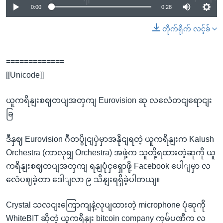
0:00
0:28
တိုက်ရိုက် လင့်ခ်
=============
[[Unicode]]
ယူကရိနျးစဈတပျအတှကျ Eurovision ဆု လလေံတငျရောငျး
ခြ
ဒီနှဈ Eurovision ဂီတပွိုငျပှဲမှာအနိုငျရတဲ့ ယူကရိနျးက Kalush
Orchestra (ကာလုရျှ Orchestra) အဖှဲ့က သူတို့ရထားတဲ့ဆုကို ယူ
ကရိနျးစဈတပျအတှကျ ရနျပုံငှရှောဖို့ Facebook ပေါျမှာ လ
လေံပဈခဲ့တာ ဒေါျလာ ၉ သိနျးရရှိခဲ့ပါတယျ။
Crystal သလငျးကြောကျနဲ့လုပျထားတဲ့ microphone ပုံဆုကို
WhiteBIT ဆိုတဲ့ ယူကရိနျး bitcoin company ကုမ်ပဏီက လ