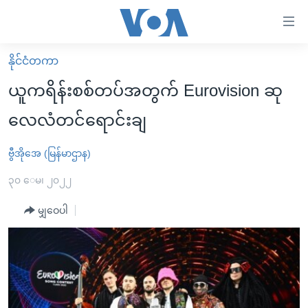
သုံး
ရ
လွယ်ကူ
နိုင်ငံတကာ
မူလစာမျက်နှာ
စေ
ယူကရိန်းစစ်တပ်အတွက် Eurovision ဆု
မြန်မာ
သည့်
လေလံတင်ရောင်းချ
ကမ္ဘာ့သတင်းများ
Link
ဗွီဒီယို
နိုင်ငံတကာ
ဗွီအိုအေ (မြန်မာဌာန)
များ
သတင်းလွတ်လပ်ခွင့်
အမေရိကန်
၃၀ ေမ၊ ၂၀၂၂
ပင်မ
ရပ်ဝန်းတခု လမ်းတခု အလွန်
တရုတ်
အကြောင်းအရာ
မျှဝေပါ
သို့
အင်္ဂလိပ်စာလေ့လာမယ်
အစ္စရေး-ပါလက်စတိုင်း
ကျော်
အပတ်စဉ်ကဏ္ဍများ
အမေရိကန်သုံးအီဒီယံ
ကြည့်
ရေဒီယိုနှင့်ရုပ်သံ အချက်အလက်များ
မကြေးမုံရဲ့ အင်္ဂလိပ်စာ
ရေဒီယို
ရန်
ပင်မ
ရေဒီယို/တီဗွီအစီအစဉ်
ရုပ်ရှင်ထဲက အင်္ဂလိပ်စာ
တီဗွီ