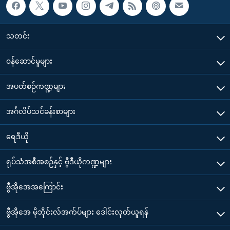
သတင်း
၀န်ဆောင်မှုများ
အပတ်စဉ်ကဏ္ဍများ
အင်္ဂလိပ်သင်ခန်းစာများ
ရေဒီယို
ရုပ်သံအစီအစဉ်နှင့် ဗွီဒီယိုကဏ္ဍများ
ဗွီအိုအေအကြောင်း
ဗွီအိုအေ မိုဘိုင်းလ်အက်ပ်များ ဒေါင်းလုတ်ယူရန်