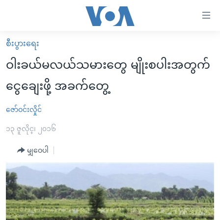
သုံး
ရ
လွယ်ကူ
စီးပွားရေး
မူလစာမျက်နှာ
စေ
ဝါးခယ်မလယ်သမားတွေ မျိုးစပါးအတွက်
မြန်မာ
သည့်
ငွေချေးဖို့ အခက်တွေ့
ကမ္ဘာ့သတင်းများ
Link
ဗွီဒီယို
နိုင်ငံတကာ
ဇော်ဝင်းလှိုင်
များ
သတင်းလွတ်လပ်ခွင့်
အမေရိကန်
၁၃ ဇူလိုင္၊ ၂၀၁၆
ပင်မ
ရပ်ဝန်းတခု လမ်းတခု အလွန်
တရုတ်
အကြောင်းအရာ
မျှဝေပါ
သို့
အင်္ဂလိပ်စာလေ့လာမယ်
အစ္စရေး-ပါလက်စတိုင်း
ကျော်
အပတ်စဉ်ကဏ္ဍများ
အမေရိကန်သုံးအီဒီယံ
ကြည့်
ရေဒီယိုနှင့်ရုပ်သံ အချက်အလက်များ
မကြေးမုံရဲ့ အင်္ဂလိပ်စာ
ရေဒီယို
ရန်
ပင်မ
ရေဒီယို/တီဗွီအစီအစဉ်
ရုပ်ရှင်ထဲက အင်္ဂလိပ်စာ
တီဗွီ