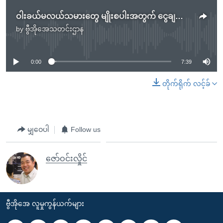
ဝါးခယ်မလယ်သမားတွေ မျိုးစပါးအတွက် ငွေချည်းဖို့ အခက်တွေ့
by
ဗွီအိုအေသတင်းဌာန
No media source currently available
0:00
7:39
တိုက်ရိုက် လင့်ခ်
မျှဝေပါ
Follow us
ဇော်ဝင်းလှိုင်
ဗွီအိုအေ လူမှုကွန်ယက်များ