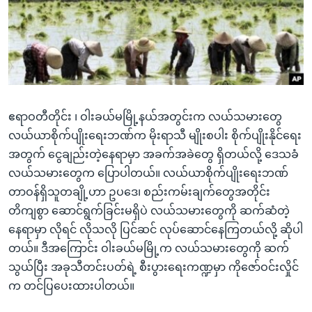
အ
သုတပဒေသာ အင်္ဂလိပ်စာ
ညွန်း
Learning English
စာမျက်နှာ
သို့
ဗွီအိုအေ လူမှုကွန်ယက်များ
ကျော်
ကြည့်
ဧရာဝတီတိုင်း ၊ ဝါးခယ်မမြို့နယ်အတွင်းက လယ်သမားတွေ
ရန်
ဘာသာစကားများ
လယ်ယာစိုက်ပျိုးရေးဘဏ်က မိုးရာသီ မျိုးစပါး စိုက်ပျိုးနိုင်ရေး
ရှာဖွေ
အတွက် ငွေချည်းတဲ့နေရာမှာ အခက်အခဲတွေ ရှိတယ်လို့ ဒေသခံ
ရန်
လယ်သမားတွေက ပြောပါတယ်။ လယ်ယာစိုက်ပျိုးရေးဘဏ်
နေရာ
တာဝန်ရှိသူတချို့ဟာ ဥပဒေ၊ စည်းကမ်းချက်တွေအတိုင်း
သို့
တိကျစွာ ဆောင်ရွက်ခြင်းမရှိပဲ လယ်သမားတွေကို ဆက်ဆံတဲ့
ကျော်
နေရာမှာ လိုရင် လိုသလို ပြင်ဆင် လုပ်ဆောင်နေကြတယ်လို့ ဆိုပါ
ရန်
တယ်။ ဒီအကြောင်း ဝါးခယ်မမြို့က လယ်သမားတွေကို ဆက်
သွယ်ပြီး အခုသီတင်းပတ်ရဲ့ စီးပွားရေးကဏ္ဍမှာ ကိုဇော်ဝင်းလှိုင်
က တင်ပြပေးထားပါတယ်။