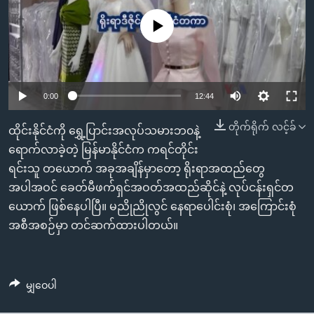
အ
သုတပဒေသာ အင်္ဂလိပ်စာ
ညွန်း
Learning English
No media source currently available
စာမျက်နှာ
သို့
ဗွီအိုအေ လူမှုကွန်ယက်များ
ကျော်
0:00
12:44
ကြည့်
ရန်
တိုက်ရိုက် လင့်ခ်
ဘာသာစကားများ
ထိုင်းနိုင်ငံကို ရွှေ့ပြာင်းအလုပ်သမားဘ၀နဲ့
ရှာဖွေ
ရောက်လာခဲ့တဲ့ မြန်မာနိုင်ငံက ကရင်တိုင်း
ရန်
ရင်းသူ တယောက် အခုအချိန်မှာတော့ ရိုးရာအထည်တွေ
နေရာ
အပါအဝင် ခေတ်မီဖက်ရှင်အဝတ်အထည်ဆိုင်နဲ့ လုပ်ငန်းရှင်တ
သို့
ယောက် ဖြစ်နေပါပြီ။ မညိုညိုလွင် နေရာပေါင်းစုံ၊ အကြောင်းစုံ
ကျော်
အစီအစဉ်မှာ တင်ဆက်ထားပါတယ်။
ရန်
မျှဝေပါ