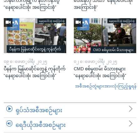
ဘန်ကောက်မြို့က နတ်ကနားပွဲ
ပေးနေတဲ့ သံဃာ “နေရာပေါင်းစုံ၊
“နေရာပေါင်းစုံ၊ အကြောင်းစုံ”
အကြောင်းစုံ”
၀၉ ေဖေဖာ္၀ါရီ၊ ၂၀၂၅
၀၂ ေဖေဖာ္၀ါရီ၊ ၂၀၂၅
ပီနန်က မြန်မာဆိုင်တွေနဲ့ ကုန်တိုက်
CMD စစ်မှုထမ်း မိသားစုများ
“နေရာပေါင်းစုံ၊ အကြောင်းစုံ”
“နေရာပေါင်းစုံ၊ အကြောင်းစုံ”
အစီအစဉ်တွဲများအားလုံးကြည့်ရှုရန်
ရုပ်သံအစီအစဉ်များ
ရေဒီယိုအစီအစဉ်များ