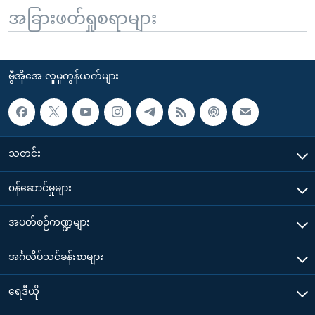
အခြားဖတ်ရှုစရာများ
ဗွီအိုအေ လူမှုကွန်ယက်များ
သတင်း
၀န်ဆောင်မှုများ
အပတ်စဉ်ကဏ္ဍများ
အင်္ဂလိပ်သင်ခန်းစာများ
ရေဒီယို