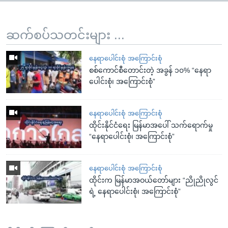
ဆက်စပ်သတင်းများ ...
နေရာပေါင်းစုံ အကြောင်းစုံ
စစ်ကောင်စီတောင်းတဲ့ အခွန် ၁၀% “နေရာ
ပေါင်းစုံ၊ အကြောင်းစုံ”
နေရာပေါင်းစုံ အကြောင်းစုံ
ထိုင်းနိုင်ငံရေး မြန်မာအပေါ် သက်ရောက်မှု
“နေရာပေါင်းစုံ၊ အကြောင်းစုံ”
နေရာပေါင်းစုံ အကြောင်းစုံ
ထိုင်းက မြန်မာအဝယ်တော်များ “ညိုညိုလွင်
ရဲ့ နေရာပေါင်းစုံ၊ အကြောင်းစုံ”