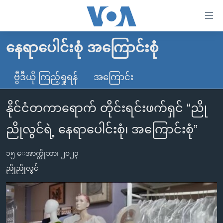
သုံး
ရ
လွယ်ကူ
နေရာပေါင်းစုံ အကြောင်းစုံ
မူလစာမျက်နှာ
စေ
မြန်မာ
ဗွီဒီယို ကြည့်ရှုရန်
အကြောင်း
သည့်
ကမ္ဘာ့သတင်းများ
Link
နိုင်ငံတကာရောက် တိုင်းရင်းဖက်ရှင် “ညို
ဗွီဒီယို
နိုင်ငံတကာ
များ
သတင်းလွတ်လပ်ခွင့်
အမေရိကန်
ညိုလွင်ရဲ့ နေရာပေါင်းစုံ၊ အကြောင်းစုံ”
ပင်မ
ရပ်ဝန်းတခု လမ်းတခု အလွန်
တရုတ်
အကြောင်းအရာ
၁၅ ေအာက္တိုဘာ၊ ၂၀၂၃
သို့
အင်္ဂလိပ်စာလေ့လာမယ်
အစ္စရေး-ပါလက်စတိုင်း
ညိုညိုလွင်
ကျော်
အပတ်စဉ်ကဏ္ဍများ
အမေရိကန်သုံးအီဒီယံ
ကြည့်
ရေဒီယိုနှင့်ရုပ်သံ အချက်အလက်များ
မကြေးမုံရဲ့ အင်္ဂလိပ်စာ
ရေဒီယို
ရန်
ပင်မ
ရေဒီယို/တီဗွီအစီအစဉ်
ရုပ်ရှင်ထဲက အင်္ဂလိပ်စာ
တီဗွီ