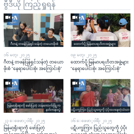
ဗွီဒီယို ကြည့်ရှုရန်
၁၆ မတ္၊ ၂၀၂၅
၀၉ မတ္၊ ၂၀၂၅
ဂီတနဲ့ တဖန်ပြန်ရှင်သန်တဲ့ တယော
ထောက်ပို့ မြန်မာပရဟိတအဖွဲ့များ
ဖိုးစံ “နေရာပေါင်းစုံ၊ အကြောင်းစုံ”
“နေရာပေါင်းစုံ၊ အကြောင်းစုံ”
၂၃ ေဖေဖာ္၀ါရီ၊ ၂၀၂၅
၁၆ ေဖေဖာ္၀ါရီ၊ ၂၀၂၅
မြန်မာ့ရိုးရာကို ဖော်ပြတဲ့
ပဋိပက္ခကြား ပြည်သူတွေကို ပံ့ပိုး