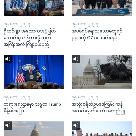
၁၅ မတ္၊ ၂၀၂၅
၁၅ မတ္၊ ၂၀၂၅
ရိုဟင်ဂျာ အထောက်အပံ့ဖြတ်
အပစ်ရပ်ရေးသဘောမတူရင်
တောက်မှု ဟန့်တားဖို့ ကုလ
ရုရှားကို G7 ဒဏ်ခတ်မည်
အကြီးအကဲ ကြိုးပမ်းမည်
၁၅ မတ္၊ ၂၀၂၅
၁၅ မတ္၊ ၂၀၂၅
တရားရေးဌာနမှာ သမ္မတ Trump
အသုံးစရိတ်ဥပဒေကြမ်း ကန်
မိန့်ခွန်းပြော
အထက်လွှတ်တော် အတည်ပြု