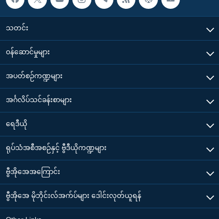
သတင်း
၀န်ဆောင်မှုများ
အပတ်စဉ်ကဏ္ဍများ
အင်္ဂလိပ်သင်ခန်းစာများ
ရေဒီယို
ရုပ်သံအစီအစဉ်နှင့် ဗွီဒီယိုကဏ္ဍများ
ဗွီအိုအေအကြောင်း
ဗွီအိုအေ မိုဘိုင်းလ်အက်ပ်များ ဒေါင်းလုတ်ယူရန်