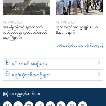
၁၄ မတ္၊ ၂၀၂၅
၁၄ မတ္၊ ၂၀၂၅
အမေရိကန်အစိုးရဆက်လက်
ကုလအတွင်းရေးမှူးချုပ် Cox's
လည်ပတ်ရေး လွှတ်တော်အမတ်
Bazar ရောက်
တွေ ကြိုးပမ်း
အစီအစဉ်တွဲများအားလုံးကြည့်ရှုရန်
ရုပ်သံအစီအစဉ်များ
ရေဒီယိုအစီအစဉ်များ
ဗွီအိုအေ လူမှုကွန်ယက်များ