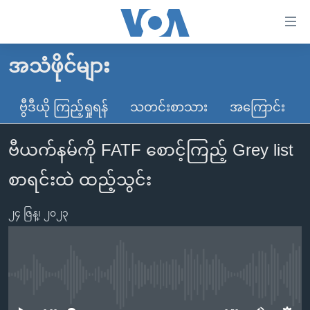
သုံး
ရ
လွယ်ကူ
အသံဖိုင်များ
မူလစာမျက်နှာ
စေ
မြန်မာ
ဗွီဒီယို ကြည့်ရှုရန်
သတင်းစာသား
အကြောင်း
သည့်
ကမ္ဘာ့သတင်းများ
Link
ဗီယက်နမ်ကို FATF စောင့်ကြည့် Grey list
ဗွီဒီယို
နိုင်ငံတကာ
များ
သတင်းလွတ်လပ်ခွင့်
အမေရိကန်
စာရင်းထဲ ထည့်သွင်း
ပင်မ
ရပ်ဝန်းတခု လမ်းတခု အလွန်
တရုတ်
အကြောင်းအရာ
၂၄ ဇြန္၊ ၂၀၂၃
သို့
အင်္ဂလိပ်စာလေ့လာမယ်
အစ္စရေး-ပါလက်စတိုင်း
ကျော်
အပတ်စဉ်ကဏ္ဍများ
အမေရိကန်သုံးအီဒီယံ
ကြည့်
ရေဒီယိုနှင့်ရုပ်သံ အချက်အလက်များ
မကြေးမုံရဲ့ အင်္ဂလိပ်စာ
ရေဒီယို
ရန်
No media source currently available
ပင်မ
ရေဒီယို/တီဗွီအစီအစဉ်
ရုပ်ရှင်ထဲက အင်္ဂလိပ်စာ
တီဗွီ