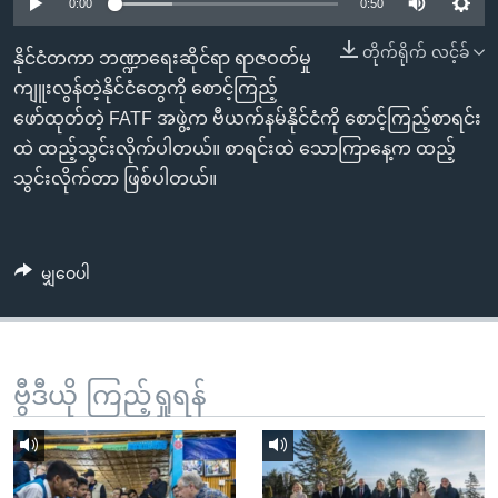
အ
0:00
0:50
သုတပဒေသာ အင်္ဂလိပ်စာ
ညွန်း
Learning English
တိုက်ရိုက် လင့်ခ်
နိုင်ငံတကာ ဘဏ္ဍာရေးဆိုင်ရာ ရာဇဝတ်မှု
စာမျက်နှာ
ကျူးလွန်တဲ့နိုင်ငံတွေကို စောင့်ကြည့်
သို့
ဗွီအိုအေ လူမှုကွန်ယက်များ
ဖော်ထုတ်တဲ့ FATF အဖွဲ့က ဗီယက်နမ်နိုင်ငံကို စောင့်ကြည့်စာရင်း
ကျော်
ထဲ ထည့်သွင်းလိုက်ပါတယ်။ စာရင်းထဲ သောကြာနေ့က ထည့်
ကြည့်
သွင်းလိုက်တာ ဖြစ်ပါတယ်။
ရန်
ဘာသာစကားများ
ရှာဖွေ
ရန်
မျှဝေပါ
နေရာ
သို့
ကျော်
ရန်
ဗွီဒီယို ကြည့်ရှုရန်