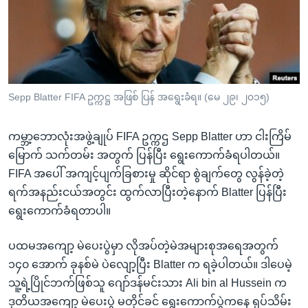
အ
သုတပဒေသာ အင်္ဂလိပ်စာ
ညွန်း
Learning English
စာမျက်နှာ
သို့
ဗွီအိုအေ လူမှုကွန်ယက်များ
ကျော်
ကြည့်
Sepp Blatter FIFA ဥက္ကဋ္ဌ အဖြစ် ပြန် အရွေးခံရ။ (မေ ၂၉၊ ၂၀၁၅)
ရန်
ဘာသာစကားများ
ရှာဖွေ
ကမ္ဘာ့ဘောလုံးအဖွဲ့ချုပ် FIFA ဥက္ကဌ Sepp Blatter ဟာ ငါးကြိမ်
ရန်
မြောက် သက်တမ်း အတွက် ပြန်ပြီး ရွေးကောက်ခံရပါတယ်။
နေရာ
FIFA အပေါ် အကျင့်ပျက်ခြစားမှု ဆိုင်ရာ စွဲချက်တွေ လွန်ခဲ့တဲ့
သို့
ရက်အနည်းငယ်အတွင်း ထွက်လာပြီးတဲ့နောက် Blatter ပြန်ပြီး
ကျော်
ရွေးကောက်ခံရတာပါ။
ရန်
ပထမအကျော့ မဲပေးပွဲမှာ လိုအပ်တဲ့မဲအများစုအရေအတွက်
၁၄၀ အောက် ခုနစ်မဲ ပဲလျော့ပြီး Blatter က ရခဲ့ပါတယ်။ ဒါပေမဲ့
သူ့ရဲ့ပြိုင်ဘက်ဖြစ်သူ ဂျော်ဒန်မင်းသား Ali bin al Hussein က
ဒုတိယအကျော့ မဲပေးပွဲ မတိုင်ခင် ရွေးကောက်ပွဲကနေ ရုပ်သိမ်း