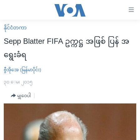
သုံး
ရ
လွယ်ကူ
နိုင်ငံတကာ
မူလစာမျက်နှာ
စေ
Sepp Blatter FIFA ဥက္ကဋ္ဌ အဖြစ် ပြန် အ
မြန်မာ
သည့်
ရွေးခံရ
ကမ္ဘာ့သတင်းများ
Link
ဗွီဒီယို
နိုင်ငံတကာ
ဗွီအိုအေ (မြန်မာပိုင်း)
များ
သတင်းလွတ်လပ်ခွင့်
အမေရိကန်
၃၀ ေမ၊ ၂၀၁၅
ပင်မ
ရပ်ဝန်းတခု လမ်းတခု အလွန်
တရုတ်
အကြောင်းအရာ
မျှဝေပါ
သို့
အင်္ဂလိပ်စာလေ့လာမယ်
အစ္စရေး-ပါလက်စတိုင်း
ကျော်
အပတ်စဉ်ကဏ္ဍများ
အမေရိကန်သုံးအီဒီယံ
ကြည့်
ရေဒီယိုနှင့်ရုပ်သံ အချက်အလက်များ
မကြေးမုံရဲ့ အင်္ဂလိပ်စာ
ရေဒီယို
ရန်
ပင်မ
ရေဒီယို/တီဗွီအစီအစဉ်
ရုပ်ရှင်ထဲက အင်္ဂလိပ်စာ
တီဗွီ