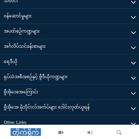
သတင်း
၀န်ဆောင်မှုများ
အပတ်စဉ်ကဏ္ဍများ
အင်္ဂလိပ်သင်ခန်းစာများ
ရေဒီယို
ရုပ်သံအစီအစဉ်နှင့် ဗွီဒီယိုကဏ္ဍများ
ဗွီအိုအေအကြောင်း
ဗွီအိုအေ မိုဘိုင်းလ်အက်ပ်များ ဒေါင်းလုတ်ယူရန်
Other Links
တိုက်ရိုက်