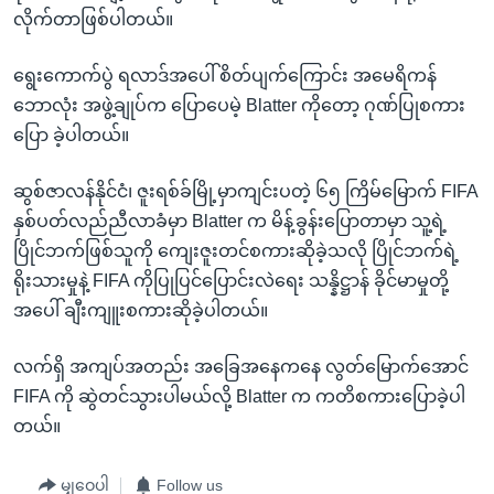
လိုက်တာဖြစ်ပါတယ်။
ရွေးကောက်ပွဲ ရလာဒ်အပေါ် စိတ်ပျက်ကြောင်း အမေရိကန်
ဘောလုံး အဖွဲ့ချုပ်က ပြောပေမဲ့ Blatter ကိုတော့ ဂုဏ်ပြုစကား
ပြော ခဲ့ပါတယ်။
ဆွစ်ဇာလန်နိုင်ငံ၊ ဇူးရစ်ခ်မြို့မှာကျင်းပတဲ့ ၆၅ ကြိမ်မြောက် FIFA
နှစ်ပတ်လည်ညီလာခံမှာ Blatter က မိန့်ခွန်းပြောတာမှာ သူ့ရဲ့
ပြိုင်ဘက်ဖြစ်သူကို ကျေးဇူးတင်စကားဆိုခဲ့သလို ပြိုင်ဘက်ရဲ့
ရိုးသားမှုနဲ့ FIFA ကိုပြုပြင်ပြောင်းလဲရေး သန္နိဋ္ဌာန် ခိုင်မာမှုတို့
အပေါ် ချီးကျူးစကားဆိုခဲ့ပါတယ်။
လက်ရှိ အကျပ်အတည်း အခြေအနေကနေ လွတ်မြောက်အောင်
FIFA ကို ဆွဲတင်သွားပါမယ်လို့ Blatter က ကတိစကားပြောခဲ့ပါ
တယ်။
မျှဝေပါ
Follow us