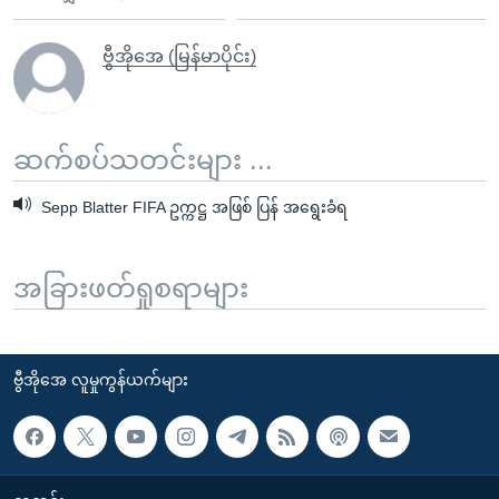
ဗွီအိုအေ (မြန်မာပိုင်း)
ဆက်စပ်သတင်းများ ...
Sepp Blatter FIFA ဥက္ကဋ္ဌ အဖြစ် ပြန် အရွေးခံရ
အခြားဖတ်ရှုစရာများ
ဗွီအိုအေ လူမှုကွန်ယက်များ