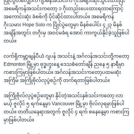
ပြိုင်ပွဲတလျှောက် ဂျာမနီအသင်းက ဂိုးအများဆုံးသွင်းထားပြီး
အမေရိကန်အသင်းကတော့ ၁ ဂိုးတည်းပေးထားရတာကြောင့်
အကောင်းဆုံး ခံစစ်ကို ပိုင်ဆိုင်ထားပါတယ်။ အမေရိကန်
ဂိုးသမား Hope Solo က ပြိုင်ပွဲတွေမှာ မိနစ်ပေါင်း ၄၂၃ မိနစ်
အချိန်အတွင်း တဂိုးမှ အဝင်မခံရ အောင် ကာကွယ်နိုင်ခဲ့သူဖြစ်ပါ
တယ်။
လက်ရှိကမ္ဘာ့ချန်ပီယံ ဂျပန် အသင်းနဲ့ အင်္ဂလန်အသင်းတို့ကတော့
Edmonton မြို့မှာ ဗုဒ္ဓဟူးနေ့ ဒေသစံတော်ချိန် ညနေ ၅ နာရီမှာ
ကစားကြမှာဖြစ်ပါတယ်။ အင်္ဂလန်အသင်းကတော့ပထမဆုံး
အကြိမ် အကြိုဗိုလ်လုပွဲစဉ်ကို တက်ရတာဖြစ်ပါတယ်။
အကြိုဗိုလ်လုပွဲစဉ်တွေမှာ နိုင်တဲ့အသင်းနှစ်သင်းကတော့ လာ
မယ့် ဇူလိုင် ၅ ရက်နေ့မှာ Vancouver မြို့မှာ ဗိုလ်လုရမှာဖြစ်ပါ
တယ်။ တတိယနေရာအတွက် ဇူလိုင် ၄ ရက် စနေနေ့မှာ ကစားကြ
မှာဖြစ်ပါတယ်။