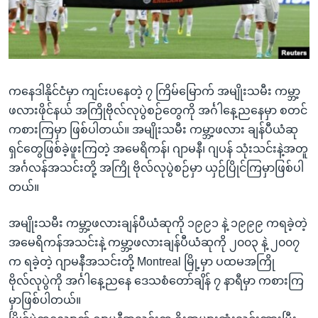
အ
သုတပဒေသာ အင်္ဂလိပ်စာ
ညွန်း
Learning English
စာမျက်နှာ
သို့
ဗွီအိုအေ လူမှုကွန်ယက်များ
ကျော်
ကနေဒါနိုင်ငံမှာ ကျင်းပနေတဲ့ ၇ ကြိမ်မြောက် အမျိုးသမီး ကမ္ဘာ့
ကြည့်
ဖလားဖိုင်နယ် အကြိုဗိုလ်လုပွဲစဉ်တွေကို အင်္ဂါနေ့ညနေမှာ စတင်
ရန်
ကစားကြမှာ ဖြစ်ပါတယ်။ အမျိုးသမီး ကမ္ဘာ့ဖလား ချန်ပီယံဆု
ဘာသာစကားများ
ရှာဖွေ
ရှင်တွေဖြစ်ခဲ့ဖူးကြတဲ့ အမေရိကန်၊ ဂျာမနီ၊ ဂျပန် သုံးသင်းနဲ့အတူ
ရန်
အင်္ဂလန်အသင်းတို့ အကြို ဗိုလ်လုပွဲစဉ်မှာ ယှဉ်ပြိုင်ကြမှာဖြစ်ပါ
နေရာ
တယ်။
သို့
ကျော်
အမျိုးသမီး ကမ္ဘာ့ဖလားချန်ပီယံဆုကို ၁၉၉၁ နဲ့ ၁၉၉၉ ကရခဲ့တဲ့
ရန်
အမေရိကန်အသင်းနဲ့ ကမ္ဘာ့ဖလားချန်ပီယံဆုကို ၂၀၀၃ နဲ့ ၂၀၀၇
က ရခဲ့တဲ့ ဂျာမနီအသင်းတို့ Montreal မြို့မှာ ပထမအကြို
ဗိုလ်လုပွဲကို အင်္ဂါနေ့ညနေ ဒေသစံတော်ချိန် ၇ နာရီမှာ ကစားကြ
မှာဖြစ်ပါတယ်။