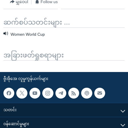
မျှဝေပါ
Follow us
ဆက်စပ်သတင်းများ ...
Women World Cup
အခြားဖတ်ရှုစရာများ
ဗွီအိုအေ လူမှုကွန်ယက်များ
သတင်း
၀န်ဆောင်မှုများ