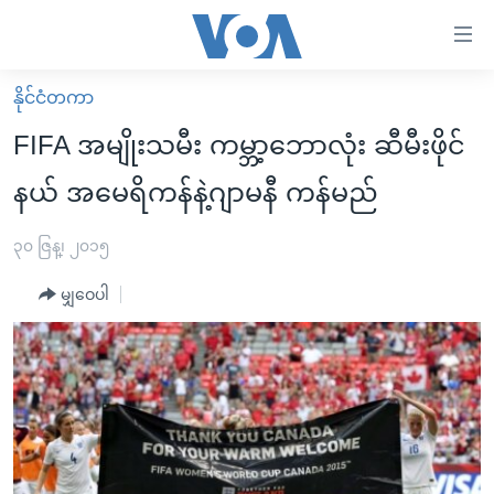
သုံး
ရ
လွယ်ကူ
နိုင်ငံတကာ
မူလစာမျက်နှာ
စေ
FIFA အမျိုးသမီး ကမ္ဘာ့ဘောလုံး ဆီမီးဖိုင်
မြန်မာ
သည့်
နယ် အမေရိကန်နဲ့ဂျာမနီ ကန်မည်
ကမ္ဘာ့သတင်းများ
Link
ဗွီဒီယို
နိုင်ငံတကာ
၃၀ ဇြန္၊ ၂၀၁၅
များ
သတင်းလွတ်လပ်ခွင့်
အမေရိကန်
ပင်မ
မျှဝေပါ
ရပ်ဝန်းတခု လမ်းတခု အလွန်
တရုတ်
အကြောင်းအရာ
သို့
အင်္ဂလိပ်စာလေ့လာမယ်
အစ္စရေး-ပါလက်စတိုင်း
ကျော်
အပတ်စဉ်ကဏ္ဍများ
အမေရိကန်သုံးအီဒီယံ
ကြည့်
ရေဒီယိုနှင့်ရုပ်သံ အချက်အလက်များ
မကြေးမုံရဲ့ အင်္ဂလိပ်စာ
ရေဒီယို
ရန်
ပင်မ
ရေဒီယို/တီဗွီအစီအစဉ်
ရုပ်ရှင်ထဲက အင်္ဂလိပ်စာ
တီဗွီ