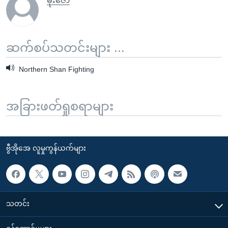
မိုးဇော်
ဆက်စပ်သတင်းများ ...
Northern Shan Fighting
အခြားဖတ်ရှုစရာများ
ဗွီအိုအေ လူမှုကွန်ယက်များ
သတင်း