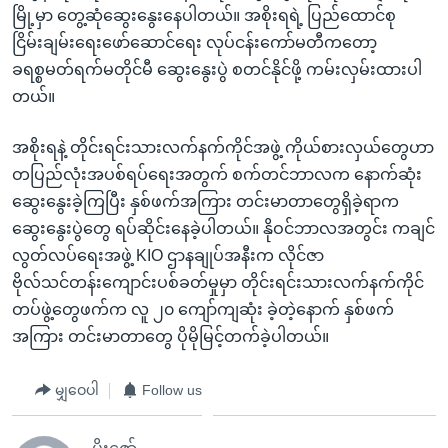
မြို့မှာ တွေ့ဆုံဆွေးနွေးနေပါတယ်။ အစိုးရရဲ့ ပြည်ထောင်စု
ငြိမ်းချမ်းရေးဖော်ဆောင်ရေး လုပ်ငန်းကော်မတီကတော့
ခရစ္စမတ်ရက်မတိုင်မီ ဆွေးနွေးပွဲ စတင်နိုင်ဖို့ ကမ်းလှမ်းထားပါ
တယ်။
အစိုးရနဲ့ တိုင်းရင်းသားလက်နက်ကိုင်အဖွဲ့ ကိုယ်စားလှယ်တွေဟာ
တပြည်လုံးအပစ်ရပ်ရေးအတွက် စက်တင်ဘာလက နောက်ဆုံး
ဆွေးနွေးခဲ့ကြပြီး နှစ်ဖက်အကြား တင်းမာတာတွေရှိခဲ့ရာက
ဆွေးနွေးပွဲတွေ ရပ်ဆိုင်းနေခဲ့ပါတယ်။ နိုဝင်ဘာလအတွင်း ကချင်
လွတ်လပ်ရေးအဖွဲ့ KIO ဌာနချုပ်အနီးက လိုင်ဇာ
ဗိုလ်သင်တန်းကျောင်းပစ်ခတ်မှုမှာ တိုင်းရင်းသားလက်နက်ကိုင်
တပ်ဖွဲ့တွေဖက်က လူ ၂၀ ကျော်ကျဆုံး ခဲ့တဲ့နောက် နှစ်ဖက်
အကြား တင်းမာတာတွေ ပိုမိုမြင့်တက်ခဲ့ပါတယ်။
မျှဝေပါ
Follow us