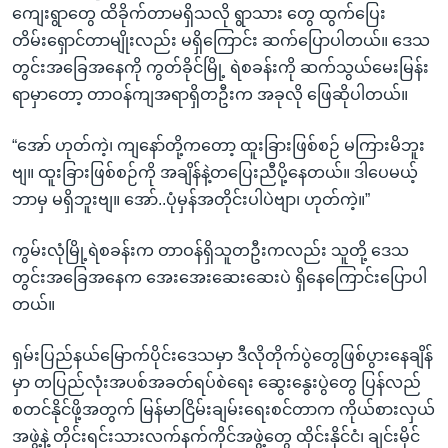
ကျေးရွာတွေ ထိခိုက်တာမရှိသလို ရွာသား တွေ ထွက်ပြေး
တိမ်းရှောင်တာမျိုးလည်း မရှိကြောင်း ဆက်ပြောပါတယ်။ ဒေသ
တွင်းအခြေအနေကို ကွတ်ခိုင်မြို့ ရဲစခန်းကို ဆက်သွယ်မေးမြန်း
ရာမှာတော့ တာဝန်ကျအရာရှိတဦးက အခုလို ဖြေဆိုပါတယ်။
“အော် ဟုတ်ကဲ့၊ ကျနော်တို့ကတော့ ထူးခြားဖြစ်စဉ် မကြားမိဘူး
ဗျ။ ထူးခြားဖြစ်စဉ်ကို အချိန်နဲ့တပြေးညီပို့နေတယ်။ ဒါပေမယ့်
ဘာမှ မရှိဘူးဗျ။ အော်..ပုံမှန်အတိုင်းပါပဲဗျာ၊ ဟုတ်ကဲ့။”
ကွမ်းလုံမြို့ရဲစခန်းက တာဝန်ရှိသူတဦးကလည်း သူတို့ ဒေသ
တွင်းအခြေအနေက အေးအေးဆေးဆေးပဲ ရှိနေကြောင်းပြောပါ
တယ်။
ရှမ်းပြည်နယ်မြောက်ပိုင်းဒေသမှာ ဒီလိုတိုက်ပွဲတွေဖြစ်ပွားနေချိန်
မှာ တပြည်လုံးအပစ်အခတ်ရပ်စဲရေး ဆွေးနွေးပွဲတွေ ပြန်လည်
စတင်နိုင်ဖို့အတွက် မြန်မာငြိမ်းချမ်းရေးစင်တာက ကိုယ်စားလှယ်
အဖွဲ့နဲ့ တိုင်းရင်းသားလက်နက်ကိုင်အဖွဲ့တွေ ထိုင်းနိုင်ငံ၊ ချင်းမိုင်