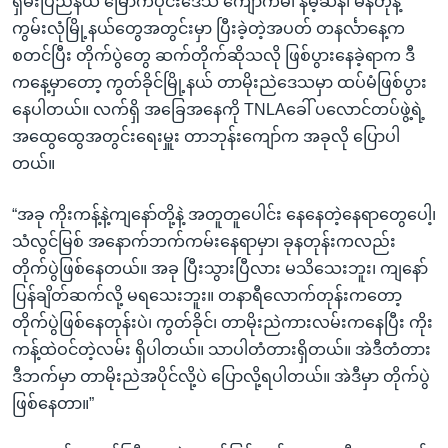
ရှမ်းပြည်နယ် မြောက်ပိုင်းဒေသ ကျောက်မဲ၊ နမ့်ဆန်၊ မန်တုံနဲ့
ကွမ်းလုံမြို့နယ်တွေအတွင်းမှာ ပြီးခဲ့တဲ့အပတ် တနင်္လာနေ့က
စတင်ပြီး တိုက်ပွဲတွေ ဆက်တိုက်ဆိုသလို ဖြစ်ပွားနေခဲ့ရာက ဒီ
ကနေ့မှာတော့ ကွတ်ခိုင်မြို့နယ် တာမိုးညဲဒေသမှာ ထပ်မံဖြစ်ပွား
နေပါတယ်။ လက်ရှိ အခြေအနေကို TNLAခေါ် ပလောင်တပ်ဖွဲ့ရဲ့
အထွေထွေအတွင်းရေးမှူး တာဘုန်းကျော်က အခုလို ပြောပါ
တယ်။
“အခု ကိုးကန့်နဲ့ကျနော်တို့နဲ့ အတူတူပေါင်း နေနေတဲ့နေရာတွေပေါ့၊
သံလွင်မြစ် အနောက်ဘက်ကမ်းနေရာမှာ၊ ခုနတုန်းကလည်း
တိုက်ပွဲဖြစ်နေတယ်။ အခု ပြီးသွားပြီလား မသိသေးဘူး၊ ကျနော်
ပြန်ချိတ်ဆက်လို့ မရသေးဘူး။ တနာရီလောက်တုန်းကတော့
တိုက်ပွဲဖြစ်နေတုန်းပဲ၊ ကွတ်ခိုင်၊ တာမိုးညဲကားလမ်းကနေပြီး ကိုး
ကန့်ထဲဝင်တဲ့လမ်း ရှိပါတယ်။ သာပါတံတားရှိတယ်။ အဲဒီတံတား
ဒီဘက်မှာ တာမိုးညဲအပိုင်လို့ပဲ ပြောလို့ရပါတယ်။ အဲဒီမှာ တိုက်ပွဲ
ဖြစ်နေတာ။”