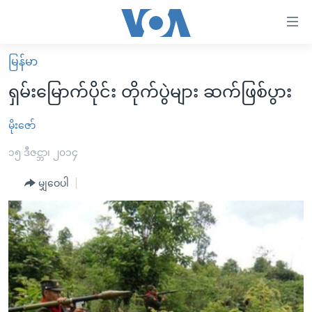
သုံး
ရ
လွယ်ကူ
မြန်မာ
မူလစာမျက်နှာ
စေ
ရှမ်းမြောက်ပိုင်း တိုက်ပွဲများ ဆက်ဖြစ်ပွား
မြန်မာ
သည့်
ကမ္ဘာ့သတင်းများ
မိုးဇော်
Link
ဗွီဒီယို
နိုင်ငံတကာ
၁၅ ဒီဇင္ဘာ၊ ၂၀၁၄
များ
သတင်းလွတ်လပ်ခွင့်
အမေရိကန်
မျှဝေပါ
ပင်မ
ရပ်ဝန်းတခု လမ်းတခု အလွန်
တရုတ်
အကြောင်းအရာ
သို့
အင်္ဂလိပ်စာလေ့လာမယ်
အစ္စရေး-ပါလက်စတိုင်း
ကျော်
အပတ်စဉ်ကဏ္ဍများ
အမေရိကန်သုံးအီဒီယံ
ကြည့်
ရေဒီယိုနှင့်ရုပ်သံ အချက်အလက်များ
မကြေးမုံရဲ့ အင်္ဂလိပ်စာ
ရေဒီယို
ရန်
ပင်မ
ရေဒီယို/တီဗွီအစီအစဉ်
ရုပ်ရှင်ထဲက အင်္ဂလိပ်စာ
တီဗွီ