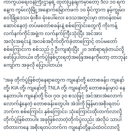
ကာကွယ်ရေးဝန်ကြီးဌာနရဲ့ ထုတ်ပြန်ချက်မှာတော့ ဒီလ ၁၀ ရက်
နေ့က ကွမ်းလုံမြို့အနောက်မြောက်ဖက် ၁၀ မိုင်ကွာက နမ့်ကျွမ်း၊
ဝေါခြုံဒေသ၊ မုံးစီး၊ မုံးပေါ်လေး ဒေသအတွင်းမှာ တာဝန်ထမ်း
ဆောင်နေတဲ့ တပ်မတော်စခန်းနဲ့ စစ်ကြောင်းတွေကို ကိုးကန့်
လက်နက်ကိုင်အဖွဲ့က လက်နက်ကြီးသုံးပြီး အင်အား
အလုံးအရင်းနဲ့ အလစ်အငိုက်တိုက်ခဲ့တာကြောင့် တပ်မတော်
စစ်ကြောင်းက စစ်သည် ၇ ဦးကျဆုံးပြီး ၂၀ ဒဏ်ရာရခဲ့တယ်လို့
ဖော်ပြပါတယ်။ တိုက်ပွဲဖြစ်ပွားရတဲ့အခြေအနေကိုတော့ တာဘုန်း
ကျော်က အခုလို ပြောပါတယ်။
“အခု တိုက်ပွဲဖြစ်တဲ့နေရာတွေက ကျနော်တို့ တောစခန်း၊ ကျနော်
တို့၊ KIA တို့၊ ကျနော်တို့ TNLA တို့၊ ကျနော်တို့ တောစခန်းမှာပဲ နေ
နေတာပါ။ ကျနော်တို့ ၆၀၊ ၇၀၊ ၃၀ စသဖြင့် အင်အားအဲလောက်
လောက်နဲ့နေတဲ့ တောစခန်းတွေပါ။ အဲဒါကို မြန်မာအစိုးရတပ်
ဘက်က စစ်ကြောင်း နှစ်ကြောင်း၊ သုံးကြောင်းထိုးတက်လာလို့
တိုက်ပွဲဖြစ်တာပါ။ အခုဖြစ်လာတဲ့တိုက်ပွဲလည်း အဲလိုပဲ သာပါ
တံတားကနေ အစိုးရတပ်ဘက်က ကျနော်တို့နယ်ထဲဝင်လာလို့