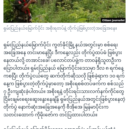
အ
သုတပဒေသာ အင်္ဂလိပ်စာ
ညွန်း
Learning English
စာမျက်နှာ
သို့
ဗွီအိုအေ လူမှုကွန်ယက်များ
ရှမ်းပြည်နယ်မြောက်ပိုင်း အစိုးရတပ်နဲ့ တိုက်ပွဲဖြစ်ပွားတဲ့အခြေအနေ။
ကျော်
ကြည့်
ရှမ်းပြည်နယ်မြောက်ပိုင်း ကွတ်ခိုင်မြို့နယ်အတွင်းမှာ စစ်ရေး
ရန်
အခြေအနေ တင်းမာနေပြီး ဒီကနေ့လည်း တိုက်ပွဲထပ်မံ ဖြစ်ပွား
ဘာသာစကားများ
ရှာဖွေ
နေတယ်လို့ တအာင်းခေါ် ပလောင်တပ်ဖွဲ့က တာဝန်ရှိသူတဦးက
ရန်
ပြောပါတယ်။ ရှမ်းပြည်နယ် မြောက်ပိုင်းဒေသမှာ ဒီလ ၈ ရက်နေ့
နေရာ
ကစပြီး တိုက်ပွဲငယ်တွေ ဆက်တိုက်ဆိုသလို ဖြစ်ခဲ့ရာက ၁၀ ရက်
သို့
နေ့က ဖြစ်ပွားတဲ့တိုက်ပွဲမှာတော့ အစိုးရစစ်တပ်ဖက်က စစ်သည်
ကျော်
၇ ဦးကျဆုံးခဲ့ပါတယ်။ အစိုးရနဲ့ တိုင်းရင်းသားလက်နက်ကိုင်တွေ
ရန်
ငြိမ်းချမ်းရေးဆွေးနွေးနေချိန် ရှမ်းပြည်နယ်အတွင်းဖြစ်ပွားနေတဲ့
တိုက်ပွဲ နောက်ဆုံးအခြေအနေကို ဗီအိုအေ မြန်မာပိုင်းက
သတင်းထောက် ကိုမိုးဇော်က တင်ပြထားပါတယ်။