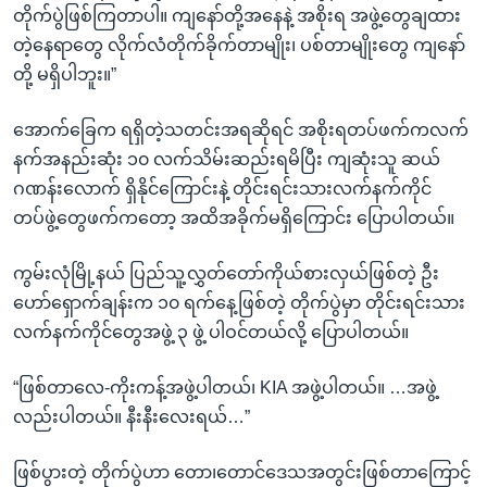
တိုက်ပွဲဖြစ်ကြတာပါ။ ကျနော်တို့အနေနဲ့ အစိုးရ အဖွဲ့တွေချထား
တဲ့နေရာတွေ လိုက်လံတိုက်ခိုက်တာမျိုး၊ ပစ်တာမျိုးတွေ ကျနော်
တို့ မရှိပါဘူး။”
အောက်ခြေက ရရှိတဲ့သတင်းအရဆိုရင် အစိုးရတပ်ဖက်ကလက်
နက်အနည်းဆုံး ၁၀ လက်သိမ်းဆည်းရမိပြီး ကျဆုံးသူ ဆယ်
ဂဏန်းလောက် ရှိနိုင်ကြောင်းနဲ့ တိုင်းရင်းသားလက်နက်ကိုင်
တပ်ဖွဲ့တွေဖက်ကတော့ အထိအခိုက်မရှိကြောင်း ပြောပါတယ်။
ကွမ်းလုံမြို့နယ် ပြည်သူ့လွှတ်တော်ကိုယ်စားလှယ်ဖြစ်တဲ့ ဦး
ဟော်ရှောက်ချန်းက ၁၀ ရက်နေ့ဖြစ်တဲ့ တိုက်ပွဲမှာ တိုင်းရင်းသား
လက်နက်ကိုင်တွေအဖွဲ့ ၃ ဖွဲ့ ပါဝင်တယ်လို့ ပြောပါတယ်။
“ဖြစ်တာလေ-ကိုးကန့်အဖွဲ့ပါတယ်၊ KIA အဖွဲ့ပါတယ်။ …အဖွဲ့
လည်းပါတယ်။ နီးနီးလေးရယ်…”
ဖြစ်ပွားတဲ့ တိုက်ပွဲဟာ တော၊တောင်ဒေသအတွင်းဖြစ်တာကြောင့်