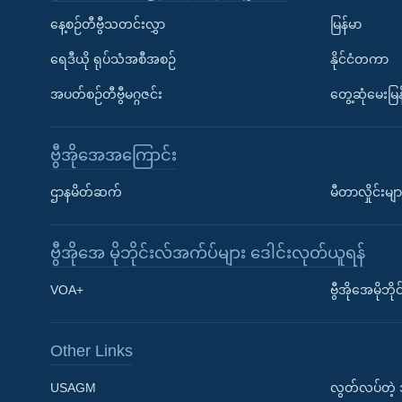
နေ့စဉ်တီဗွီသတင်းလွှာ
မြန်မာ
ရေဒီယို ရုပ်သံအစီအစဉ်
နိုင်ငံတကာ
အပတ်စဉ်တီဗွီမဂ္ဂဇင်း
တွေ့ဆုံမေးမြန
ဗွီအိုအေအကြောင်း
ဌာနမိတ်ဆက်
မီတာလှိုင်းမျာ
ဗွီအိုအေ မိုဘိုင်းလ်အက်ပ်များ ဒေါင်းလုတ်ယူရန်
Learning English
VOA+
ဗွီအိုအေမိုဘ
ဗွီအိုအေ လူမှုကွန်ယက်များ
Other Links
USAGM
လွတ်လပ်တဲ့