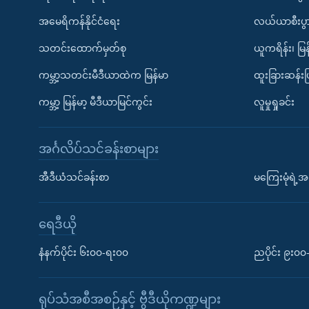
အမေရိကန်နိုင်ငံရေး
လယ်ယာစီးပွ
သတင်းထောက်မှတ်စု
ယူကရိန်း၊ မြန
ကမ္ဘာ့သတင်းမီဒီယာထဲက မြန်မာ
ထူးခြားဆန်း
ကမ္ဘာ့ မြန်မာ့ မီဒီယာမြင်ကွင်း
လူမှုရှုခင်း
အင်္ဂလိပ်သင်ခန်းစာများ
အီဒီယံသင်ခန်းစာ
မကြေးမုံရဲ့အင
ရေဒီယို
နံနက်ပိုင်း ၆း၀၀-ရး၀၀
ညပိုင်း ၉း၀
ရုပ်သံအစီအစဉ်နှင့် ဗွီဒီယိုကဏ္ဍများ