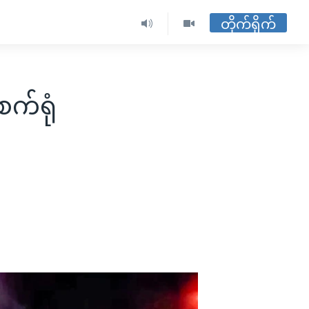
တိုက်ရိုက်
စက်ရုံ