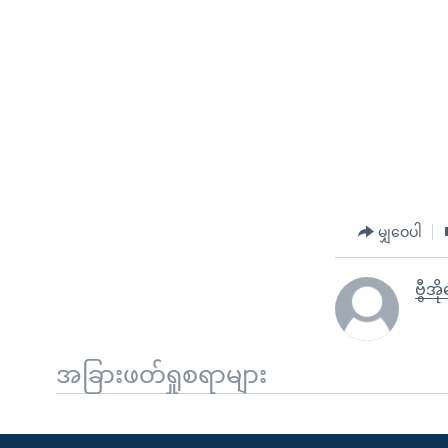
မျှဝေပါ
ဗွီအိ
အခြားဖတ်ရှုစရာများ