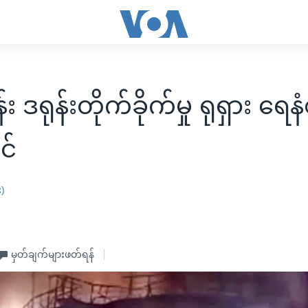
 ဒရုန်းတိုက်ခိုက်မှု ရုရှား ရေနံ
င်
း)
မှတ်ချက်များဖတ်ရန်