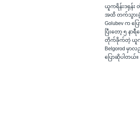
ယူကရိန်းဒရုန်း တ
အထိ တက်သွားခဲ့ပ
Golubev က ပြောပ
ပြီးတော့ ၅ နာရီ
တိုက်ခိုက်တဲ့ ယူ
Belgorod မှာလည
ပြောဆိုပါတယ်။