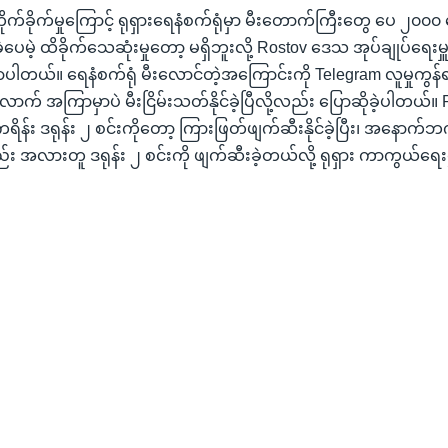
ိုက်ခိုက်မှုကြောင့် ရုရှားရေနံစက်ရုံမှာ မီးတောက်ကြီးတွေ ပေ ၂၀၀၀ 
ေမဲ့ ထိခိုက်သေဆုံးမှုတော့ မရှိဘူးလို့ Rostov ဒေသ အုပ်ချုပ်ရေးမှူ
ါတယ်။ ရေနံစက်ရုံ မီးလောင်တဲ့အကြောင်းကို Telegram လူမှုကွန်ရ
လောက် အကြာမှာပဲ မီးငြိမ်းသတ်နိုင်ခဲ့ပြီလို့လည်း ပြောဆိုခဲ့ပါတယ်
ကရိန်း ဒရုန်း ၂ စင်းကိုတော့ ကြားဖြတ်ဖျက်ဆီးနိုင်ခဲ့ပြီး၊ အနောက်
်း အလားတူ ဒရုန်း ၂ စင်းကို ဖျက်ဆီးခဲ့တယ်လို့ ရုရှား ကာကွယ်ရ