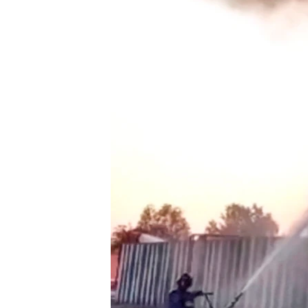
သုတပဒေသာ အင်္ဂလိပ်စာ
အ
ညွန်း
စာမျက်နှာ
သို့
ကျော်
ကြည့်
ရန်
ရှာဖွေ
ရန်
နေရာ
သို့
ကျော်
ရန်