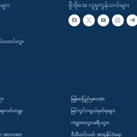
ုများ
ဗွီအိုအေ လူမှုကွန်ယက်များ
းလ်သတင်းလွှာ
ပညာ
မြန်မာပြည်မှပေးစာ
အနာဂတ်ကမ္ဘာ
မြင်ကွင်းကျယ်မှတ်စုများ
ကမ္ဘာတလွှားခရီးသွား
း အားကစား
ဒီသီတင်းပတ် အာရှနိုင်ငံရေး