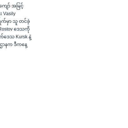
ကျော် အမြင့်
း Vasily
က်မှာ သူ တင်ခဲ့
။ Rostov ဒေသကို
ဘက်ဒေသ Kursk နဲ့
ေးဌာနက ဒီကနေ့