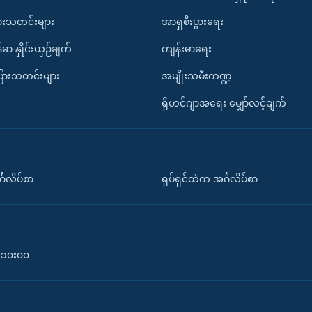
ားသတင်းများ
အာရှစီးပွားရေး
်မာ နှိုင်းယှဉ်ချက်
ကျန်းမာရေး
ပြားသတင်းများ
အမျိုးသမီးကဏ္ဍ
ရိုဟင်ဂျာအရေး မျှော်လင့်ချက်
်္ဂလိပ်စာ
ရုပ်ရှင်ထဲက အင်္ဂလိပ်စာ
၀-၁၀း၀၀