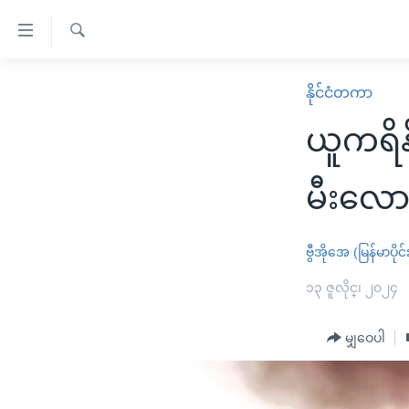
သုံး
ရ
ရှာဖွေ
လွယ်ကူ
မူလစာမျက်နှာ
နိုင်ငံတကာ
ရ
စေ
မြန်မာ
လာ
ယူကရိန်း
သည့်
ဒ်
ကမ္ဘာ့သတင်းများ
Link
ဗွီဒီယို
နိုင်ငံတကာ
မီးလော
များ
သတင်းလွတ်လပ်ခွင့်
အမေရိကန်
ပင်မ
ရပ်ဝန်းတခု လမ်းတခု အလွန်
တရုတ်
ဗွီအိုအေ (မြန်မာပိုင်
အကြောင်းအရာ
အင်္ဂလိပ်စာလေ့လာမယ်
အစ္စရေး-ပါလက်စတိုင်း
၁၃ ဇူလိုင္၊ ၂၀၂၄
သို့
အပတ်စဉ်ကဏ္ဍများ
အမေရိကန်သုံးအီဒီယံ
ကျော်
မျှဝေပါ
ကြည့်
ရေဒီယိုနှင့်ရုပ်သံ အချက်အလက်များ
မကြေးမုံရဲ့ အင်္ဂလိပ်စာ
ရေဒီယို
ရန်
ရေဒီယို/တီဗွီအစီအစဉ်
ရုပ်ရှင်ထဲက အင်္ဂလိပ်စာ
တီဗွီ
ပင်မ