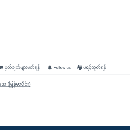
မှတ်ချက်များဖတ်ရန်
Follow us
ပရင့်ထုတ်ရန်
ုအေ (မြန်မာပိုင်း)