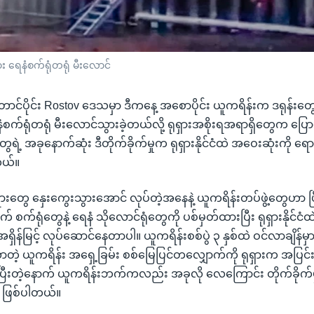
ှား ရေနံစက်ရုံတရုံ မီးလောင်
ာင်ပိုင်း Rostov ဒေသမှာ ဒီကနေ့ အစောပိုင်း ယူကရိန်းက ဒရုန်းတွေ
ရေနံစက်ရုံတရုံ မီးလောင်သွားခဲ့တယ်လို့ ရုရှားအစိုးရအရာရှိတွေက ပ
ွေရဲ့ အခုနောက်ဆုံး ဒီတိုက်ခိုက်မှုက ရုရှားနိုင်ငံထဲ အဝေးဆုံးကို ရော
တယ်။
္တရားတွေ နှေးကွေးသွားအောင် လုပ်တဲ့အနေနဲ့ ယူကရိန်းတပ်ဖွဲ့တွေဟာ 
ချက် စက်ရုံတွေနဲ့ ရေနံ သိုလောင်ရုံတွေကို ပစ်မှတ်ထားပြီး ရုရှားနိုင်
 အရှိန်မြင့် လုပ်ဆောင်နေတာပါ။ ယူကရိန်းစစ်ပွဲ ၃ နှစ်ထဲ ဝင်လာချိန်မ
ာတဲ့ ယူကရိန်း အရှေ့ခြမ်း စစ်မြေပြင်တလျှောက်ကို ရုရှားက အပြင်
ဲ့ပြီးတဲ့နောက် ယူကရိန်းဘက်ကလည်း အခုလို လေကြောင်း တိုက်ခိုက်
ာ ဖြစ်ပါတယ်။