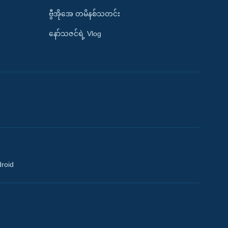
ဗွီအိုအေ တမိနစ်သတင်း
နော်သဇင်ရဲ့ Vlog
droid