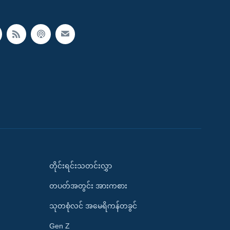
တိုင်းရင်းသတင်းလွှာ
တပတ်အတွင်း အားကစား
သုတစုံလင် အမေရိကန်တခွင်
Gen Z