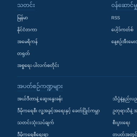
သတင်း
၀န်ဆောင်မှ
မြန်မာ
RSS
နိုင်ငံတကာ
ပေါ့ဒ်ကတ်စ်
အမေရိကန်
နေ့စဉ်အီးမေ
တရုတ်
အစ္စရေး-ပါလက်စတိုင်း
အပတ်စဉ်ကဏ္ဍများ
အယ်ဒီတာနဲ့ ဆွေးနွေးခန်း
သိပ္ပံနဲ့နည်း
ဒီမိုကရေစီ၊ လူ့အခွင့်အရေးနှင့် ခေတ်ပြိုင်ကမ္ဘာ
ဥတုရာသီနဲ့ 
သတင်းသုံးသပ်ချက်
စီးပွားရေး
ဒီမိုကရေစီရေးရာ
တပတ်အတွင်