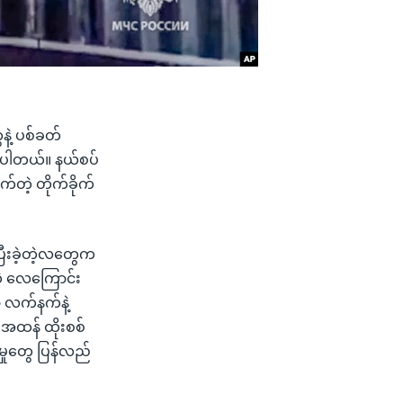
နဲ့ ပစ်ခတ်
ြောပါတယ်။ နယ်စပ်
က်တဲ့ တိုက်ခိုက်
ပြီးခဲ့တဲ့လတွေက
ငံထဲ လေကြောင်း
ှာ လက်နက်နဲ့
းအထန် ထိုးစစ်
မှုတွေ ပြန်လည်