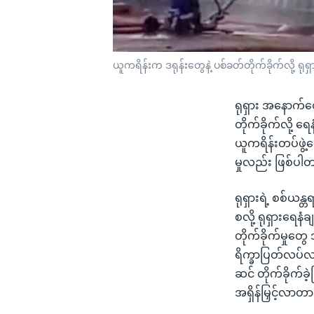
ယူကရိန်းက ဒရုန်းတွေနဲ့ ပစ်ခတ်တိုက်ခိုက်လို့ ရုရ
ရုရှား အနောက်တေ
တိုက်ခိုက်လို့ 
ယူကရိန်းတပ်ဖွဲ့တ
မှုလည်း ဖြစ်ပါ
ရုရှားရဲ့ စစ်ယန
စလို့ ရုရှားရေနံ
တိုက်ခိုက်မှုတွေ
ရိက္ခာပြတ်လပ်လ
ဆင် တိုက်ခိုက်ခ
အရှိန်မြှင့်လာတ