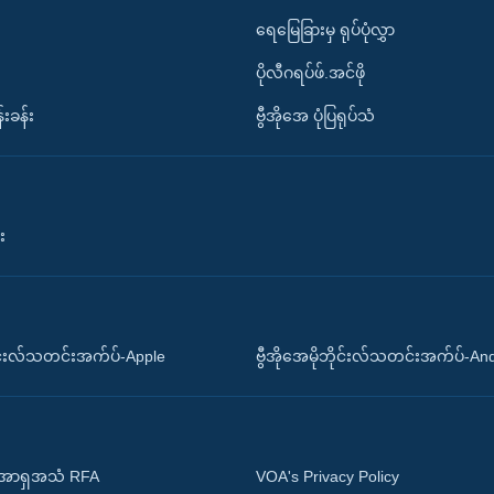
ရေမြေခြားမှ ရုပ်ပုံလွှာ
ပိုလီဂရပ်ဖ်.အင်ဖို
်းခန်း
ဗွီအိုအေ ပုံပြရုပ်သံ
း
ိုင်းလ်သတင်းအက်ပ်-Apple
ဗွီအိုအေမိုဘိုင်းလ်သတင်းအက်ပ်-An
 အာရှအသံ RFA
VOA's Privacy Policy