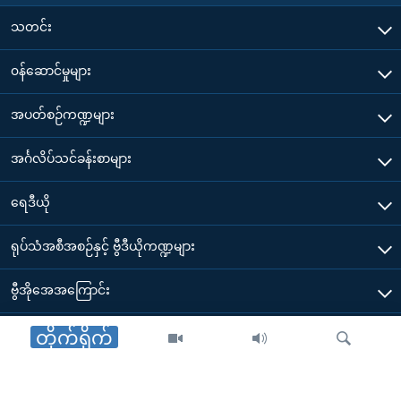
သတင်း
၀န်ဆောင်မှုများ
အပတ်စဉ်ကဏ္ဍများ
အင်္ဂလိပ်သင်ခန်းစာများ
ရေဒီယို
ရုပ်သံအစီအစဉ်နှင့် ဗွီဒီယိုကဏ္ဍများ
ဗွီအိုအေအကြောင်း
ဗွီအိုအေ မိုဘိုင်းလ်အက်ပ်များ ဒေါင်းလုတ်ယူရန်
တိုက်ရိုက်
Other Links