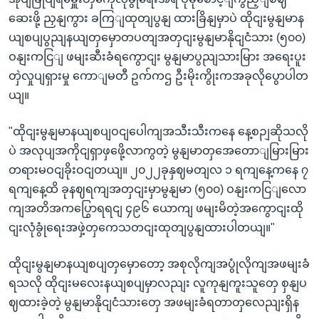
ဆေးဖို့ ညှနျကွား ခကြျထုတျပွနျ ထားခြိနျမှာပဲ ထိုငျးမွနျမာန
ယျစပျပွညျနယျတှမှောတပတျအတှငျးမွနျမာနိုငျငံသား (၅၀၀)
ဝနျးကငြျ ဖမျးဆီးခံရကွောငျး မွနျမာပွညျသားမြား အရေးပူး
တှဲလှုပျရှားမှု ကောျမတီ ဥက်ကဌ ဦးမိုးကွိုးကအခုလိုပွောပါတ
ယျ။
"ထိုငျးမွနျမာနယျစပျဝငျပေါကျအသီးသီးကနေ နေ့စဉျဆိုသလို
ပဲ အလုပျအကိုငျရှာဖှဖေို့လာကွတဲ့ မွနျမာတှအေတောျမြားမြား
တရားမဝငျခိုးဝငျတယျ။ ၂၀၂၂ခုနှဈမတျလ ၁ ရကျနေ့ကနေ ၇
ရကျနေ့ထိ ခုနဈရကျအတှငျးမှာမွနျမာ (၅၀၀) ဝနျးကငြျလော
ကျအတိအကပြွောရရငျ ၄၉၆ ယောကျ ဖမျးမိတဲ့အကွောငျးထို
ငျးလုံခွုံရေးအဖှဲ့တှကေသတငျးထုတျပွနျထားပါတယျ။"
ထိုငျးမွနျမာနယျစပျတှမှောတော့ အစုလိုကျအပွုံလိုကျအဖမျးခံ
ရသလို ထိုငျးမလေးနယျစပျမှာလညျး လူကုနျကူးသူတှေ စှနျပ
ဈထားခဲ့တဲ့ မွနျမာနိုငျငံသားတှေ အဖမျးခံရတာတှလေညျးရှိန