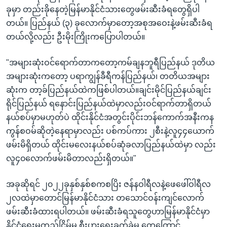
ခုမှာ တည်းခိုနေတဲ့မြန်မာနိုင်ငံသားတွေဖမ်းဆီးခံရတွေရှိပါ
တယ်။ ပြည်နယ် (၃) ခုလောက်မှာတော့အစုအဝေးနဲ့ဖမ်းဆီးခံရ
တယ်လို့လည်း ဦးမိုးကြိုးကပြောပါတယ်။
"အများဆုံးဝင်ရောက်တာကတော့ကမ်ချနဘူရီပြည်နယ် ဒုတိယ
အများဆုံးကတော့ ပရာကျွန်ခီရီကန်ပြည်နယ်၊ တတိယအများ
ဆုံးက တာ့ခ်ပြည်နယ်ထဲကဖြစ်ပါတယ်။ချင်းမိုင်ပြည်နယ်ချင်း
ရိုင်ပြည်နယ် ရနောင်းပြည်နယ်ထဲမှာလည်းဝင်ရာက်တာရှိတယ်
နယ်စပ်မှာမဟုတ်ပဲ ထိုင်းနိုင်ငံအတွင်းပိုင်းဘန်ကောက်အနီးကန
ကွန်စဝမ်ဆိုတဲ့နေရာမှာလည်း ပစ်ကပ်ကား ၂စီးနဲ့လူ၄၄ယောက်
ဖမ်းမိရှိတယ် ထိုင်းမလေးနယ်စပ်ဆုံခလာပြည်နယ်ထဲမှာ လည်း
လူ၄၀လောက်ဖမ်းမိတာလည်းရှိတယ်။"
အခုဆိုရင် ၂၀၂၂ခုနှစ်နှစ်စကစပြိး ဇန်နဝါရီလနဲ့ဖေဖေါ်ဝါရီလ
၂လထဲမှာတောင်မြန်မာနိုင်ငံသား တသောင်ဝန်းကျင်လောက်
ဖမ်းဆီးခံထားရပါတယ်။ ဖမ်းဆီးခံရသူတွေဟာမြန်မာနိုင်ငံမှာ
နိုင်ငံရေးမတည်ငြိမ်မူ့ စီးပွားရေးခက်ခဲမှု တွေကြောင့်