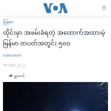
သုံး
ရ
လွယ်ကူ
မြန်မာ
မူလစာမျက်နှာ
စေ
ထိုင်းမှာ အဖမ်းခံရတဲ့ အထောက်အထားမဲ့
မြန်မာ
သည့်
မြန်မာ တပတ်အတွင်း ၅၀၀
ကမ္ဘာ့သတင်းများ
Link
ဗွီဒီယို
နိုင်ငံတကာ
အေးအေးမာ
များ
သတင်းလွတ်လပ်ခွင့်
အမေရိကန်
၀၈ မတ္၊ ၂၀၂၂
ပင်မ
ရပ်ဝန်းတခု လမ်းတခု အလွန်
တရုတ်
အကြောင်းအရာ
မျှဝေပါ
သို့
အင်္ဂလိပ်စာလေ့လာမယ်
အစ္စရေး-ပါလက်စတိုင်း
ကျော်
အပတ်စဉ်ကဏ္ဍများ
အမေရိကန်သုံးအီဒီယံ
ကြည့်
ရေဒီယိုနှင့်ရုပ်သံ အချက်အလက်များ
မကြေးမုံရဲ့ အင်္ဂလိပ်စာ
ရေဒီယို
ရန်
ပင်မ
ရေဒီယို/တီဗွီအစီအစဉ်
ရုပ်ရှင်ထဲက အင်္ဂလိပ်စာ
တီဗွီ