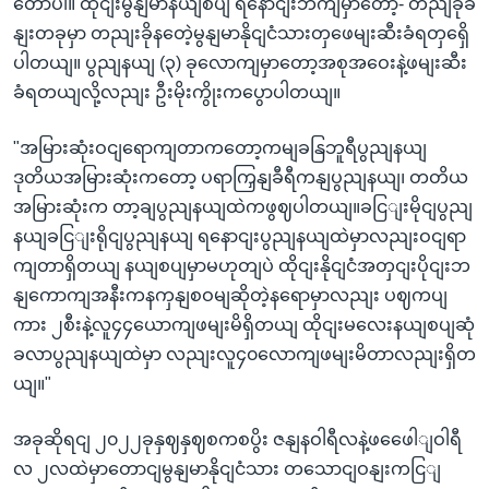
တောပါ။ ထိုငျးမွနျမာနယျစပျ ရနောငျးဘကျမှာတော့- တညျခိုခ
နျးတခုမှာ တညျးခိုနတေဲ့မွနျမာနိုငျငံသားတှဖေမျးဆီးခံရတှရှေိ
ပါတယျ။ ပွညျနယျ (၃) ခုလောကျမှာတော့အစုအဝေးနဲ့ဖမျးဆီး
ခံရတယျလို့လညျး ဦးမိုးကွိုးကပွောပါတယျ။
"အမြားဆုံးဝငျရောကျတာကတော့ကမျခနြဘူရီပွညျနယျ
ဒုတိယအမြားဆုံးကတော့ ပရာကြှနျခီရီကနျပွညျနယျ၊ တတိယ
အမြားဆုံးက တာ့ချပွညျနယျထဲကဖွဈပါတယျ။ခငြျးမိုငျပွညျ
နယျခငြျးရိုငျပွညျနယျ ရနောငျးပွညျနယျထဲမှာလညျးဝငျရာ
ကျတာရှိတယျ နယျစပျမှာမဟုတျပဲ ထိုငျးနိုငျငံအတှငျးပိုငျးဘ
နျကောကျအနီးကနကှနျစဝမျဆိုတဲ့နရောမှာလညျး ပဈကပျ
ကား ၂စီးနဲ့လူ၄၄ယောကျဖမျးမိရှိတယျ ထိုငျးမလေးနယျစပျဆုံ
ခလာပွညျနယျထဲမှာ လညျးလူ၄၀လောကျဖမျးမိတာလညျးရှိတ
ယျ။"
အခုဆိုရငျ ၂၀၂၂ခုနှဈနှဈစကစပွိး ဇနျနဝါရီလနဲ့ဖဖေေါျဝါရီ
လ ၂လထဲမှာတောငျမွနျမာနိုငျငံသား တသောငျဝနျးကငြျ