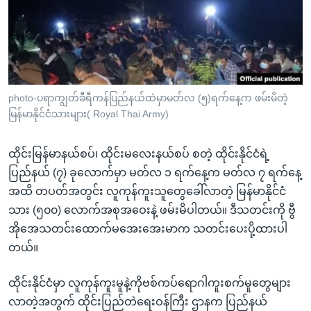
အ
သုတပဒေသာ အင်္ဂလိပ်စာ
ညွန်း
Learning English
စာမျက်နှာ
သို့
ဗွီအိုအေ လူမှုကွန်ယက်များ
ကျော်
ကြည့်
photo-ပရာကျွတ်ခီရီကန်ပြည်နယ်ထဲမှာမတ်လ (၅)ရက်နေ့က ဖမ်းမိတဲ့
မြန်မာနိုင်ငံသားများ( Royal Thai Army)
ရန်
ဘာသာစကားများ
ရှာဖွေ
ထိုင်းမြန်မာနယ်စပ်၊ ထိုင်းမလေးနယ်စပ် စတဲ့ ထိုင်းနိုင်ငံရဲ့
ရန်
ပြည်နယ် (၇) ခုလောက်မှာ မတ်လ ၁ ရက်နေ့က မတ်လ ၇ ရက်နေ့
နေရာ
အထိ တပတ်အတွင်း လူကုန်ကူးသူတွေခေါ်လာတဲ့ မြန်မာနိုင်ငံ
သို့
သား (၅၀၀) လောက်အစုအဝေးနဲ့ ဖမ်းမိပါတယ်။ ဒီသတင်းကို ဗွီ
ကျော်
အိုအေသတင်းထောက်မအေးအေးမာက သတင်းပေးပို့ထားပါ
ရန်
တယ်။
ထိုင်းနိုင်ငံမှာ လူကုန်ကူးမူနဲ့ကိုဗစ်ကပ်ရောဂါကူးစက်မူတွေများ
လာတဲ့အတွက် ထိုင်းပြည်တဲရေးဝန်ကြီး ဌာနက ပြည်နယ်