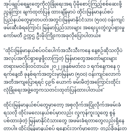
အုပ်ချုပ်ရေမှူးတွေကိုလုံခြုံရေးအရ ပိုမိုစောင့်ကြည့်စစ်ဆေးဖို့
ညွန်ကြား ချက်ထုတ်ပြန် ထားချိန်မှာပဲ ထိုင်းမြန်မာနယ်စပ်
ပြည်နယ်တွေမှာတပတ်အတွင်းမြန်မာနိုင်ငံသား (၅၀၀) ဝန်းကျင်
ဖမ်းဆီးခံရကြောင်း မြန်မာပြည်သားများ အရေးပူးတွဲလှုပ်ရှားမှု
ကော်မတီ ဥက္ကဌ ဦးမိုးကြိုးကအခုလိုပြောပါတယ်။
"ထိုင်းမြန်မာနယ်စပ်ဝင်ပေါက်အသီးသီးကနေ နေ့စဉ်ဆိုသလိုပဲ
အလုပ်အကိုင်ရှာဖွေဖို့လာကြတဲ့ မြန်မာတွေအတော်များများ
တရားမဝင်ခိုးဝင်တယ်။ ၂၀၂၂ခုနှစ်မတ်လ ၁ ရက်နေ့ကနေ ၇
ရက်နေ့ထိ ခုနစ်ရက်အတွင်းမှာမြန်မာ (၅၀၀) ဝန်းကျင်လောက်
အတိအကျပြောရရင် ၄၉၆ ယောက် ဖမ်းမိတဲ့အကြောင်းထိုင်း
လုံခြုံရေးအဖွဲ့တွေကသတင်းထုတ်ပြန်ထားပါတယ်။"
ထိုင်းမြန်မာနယ်စပ်တွေမှာတော့ အစုလိုက်အပြုံလိုက်အဖမ်းခံ
ရသလို ထိုင်းမလေးနယ်စပ်မှာလည်း လူကုန်ကူးသူတွေ စွန်
ပစ်ထားခဲ့တဲ့ မြန်မာနိုင်ငံသားတွေ အဖမ်းခံရတာတွေလည်းရှိနေ
တာပါ။ ထိုင်းမြန်မာနယ်စပ် ရနောင်းဘက်မှာတော့- တည်ခိုခန်းတ