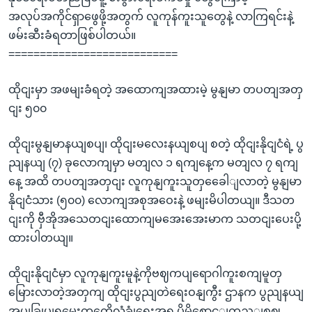
အလုပ်အကိုင်ရှာဖွေဖို့အတွက် လူကုန်ကူးသူတွေနဲ့ လာကြရင်းနဲ့
ဖမ်းဆီးခံရတာဖြစ်ပါတယ်။
===========================
ထိုငျးမှာ အဖမျးခံရတဲ့ အထောကျအထားမဲ့ မွနျမာ တပတျအတှ
ငျး ၅၀၀
ထိုငျးမွနျမာနယျစပျ၊ ထိုငျးမလေးနယျစပျ စတဲ့ ထိုငျးနိုငျငံရဲ့ ပွ
ညျနယျ (၇) ခုလောကျမှာ မတျလ ၁ ရကျနေ့က မတျလ ၇ ရကျ
နေ့ အထိ တပတျအတှငျး လူကုနျကူးသူတှခေေါျလာတဲ့ မွနျမာ
နိုငျငံသား (၅၀၀) လောကျအစုအဝေးနဲ့ ဖမျးမိပါတယျ။ ဒီသတ
ငျးကို ဗှီအိုအသေတငျးထောကျမအေးအေးမာက သတငျးပေးပို့
ထားပါတယျ။
ထိုငျးနိုငျငံမှာ လူကုနျကူးမူနဲ့ကိုဗဈကပျရောဂါကူးစကျမူတှ
မြေားလာတဲ့အတှကျ ထိုငျးပွညျတဲရေးဝနျကွီး ဌာနက ပွညျနယျ
အုပျခြုပျရမှေူးတှကေိုလုံခွုံရေးအရ ပိုမိုစောင့ျကွည့ျစဈ