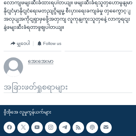
လောကျဖမျးဆီးခံထားရပါတယျ။ ဖမျးဆီးခံရသူတှဟောမွနျမာ
နိုငျငံမှာနိုငျငံရေးမတညျငွိမျမူ့ စီးပှားရေးခကျခဲမှု တှကွေောင့ျ
အလုပျအကိုငျရှာဖှဖေို့အတှကျ လူကုနျကူးသူတှနေဲ့ လာကွရငျး
နဲ့ဖမျးဆီးခံရတာဖွဈပါတယျ။
မျှဝေပါ
Follow us
အေးအေးမာ
အခြားဖတ်ရှုစရာများ
ဗွီအိုအေ လူမှုကွန်ယက်များ