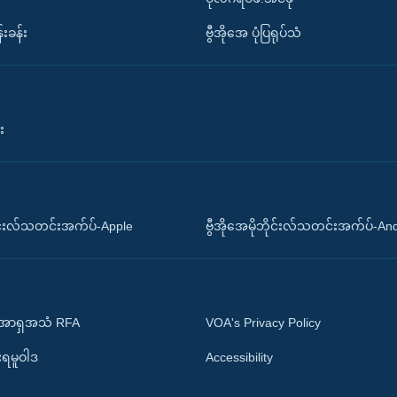
်းခန်း
ဗွီအိုအေ ပုံပြရုပ်သံ
း
ိုင်းလ်သတင်းအက်ပ်-Apple
ဗွီအိုအေမိုဘိုင်းလ်သတင်းအက်ပ်-An
 အာရှအသံ RFA
VOA's Privacy Policy
ုးရမူဝါဒ
Accessibility