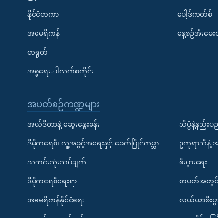
နိုင်ငံတကာ
ပေါ့ဒ်ကတ်စ်
အမေရိကန်
နေ့စဉ်အီးမေ
တရုတ်
အစ္စရေး-ပါလက်စတိုင်း
အပတ်စဉ်ကဏ္ဍများ
အယ်ဒီတာနဲ့ ဆွေးနွေးခန်း
သိပ္ပံနဲ့နည်း
ဒီမိုကရေစီ၊ လူ့အခွင့်အရေးနှင့် ခေတ်ပြိုင်ကမ္ဘာ
ဥတုရာသီနဲ့ 
သတင်းသုံးသပ်ချက်
စီးပွားရေး
ဒီမိုကရေစီရေးရာ
တပတ်အတွင်
အမေရိကန်နိုင်ငံရေး
လယ်ယာစီးပွ