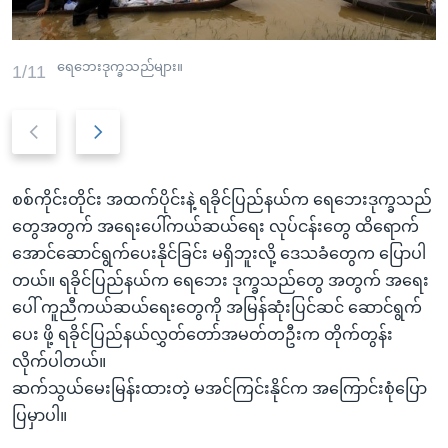
အ
သုတပဒေသာ အင်္ဂလိပ်စာ
ညွန်း
Learning English
စာမျက်နှာ
ရေဘေးဒုက္ခသည်များ။
1/11
သို့
ဗွီအိုအေ လူမှုကွန်ယက်များ
ကျော်
Previous
Next
ကြည့်
slide
slide
ရန်
ဘာသာစကားများ
ရှာဖွေ
စစ်ကိုင်းတိုင်း အထက်ပိုင်းနဲ့ ရခိုင်ပြည်နယ်က ရေဘေးဒုက္ခသည်
ရန်
တွေအတွက် အရေးပေါ်ကယ်ဆယ်ရေး လုပ်ငန်းတွေ ထိရောက်
နေရာ
အောင်ဆောင်ရွက်ပေးနိုင်ခြင်း မရှိဘူးလို့ ဒေသခံတွေက ပြောပါ
သို့
တယ်။ ရခိုင်ပြည်နယ်က ရေဘေး ဒုက္ခသည်တွေ အတွက် အရေး
ကျော်
ပေါ် ကူညီကယ်ဆယ်ရေးတွေကို အမြန်ဆုံးပြင်ဆင် ဆောင်ရွက်
ရန်
ပေး ဖို့ ရခိုင်ပြည်နယ်လွှတ်တော်အမတ်တဦးက တိုက်တွန်း
လိုက်ပါတယ်။
ဆက်သွယ်မေးမြန်းထားတဲ့ မအင်ကြင်းနိုင်က အကြောင်းစုံပြော
ပြမှာပါ။