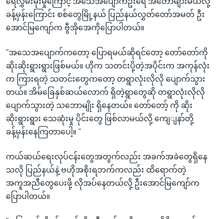
ရေလွှမ်းမိုးမှုကြောင့် အသေအပျောက်ဦးရေ အတော်များမယ်လို့
ခန့်မှန်းကြောင်း စစ်တွေမြို့နယ် ပြည်နယ်လွှတ်တော်အမတ် ဦး
အောင်မြကျော်က ဗွီအိုအေကိုပြောပါတယ်။
"အသေအပျောက်ကတော့ ပြောရမယ်ဆိုရင်တော့ တော်တော်ကို
ဆိုးဆိုးရွားရွားဖြစ်မယ်။ ဟိုက သတင်းပို့တဲ့အပိုင်းက အကုန်လုံး
က ကြားရတဲ့ သတင်းတွေကတော့ တရွာလုံးလိုလို ပျောက်သွား
တယ်။ အိမ်ခြေနှစ်ဆယ်လောက် ရှိတဲ့ရွာတွေဆို တရွာလုံးလိုလို
ပျောက်သွားတဲ့ သဘောမျိုး ရှိနေတယ်။ တော်တော့် ကို ဆိုး
ဆိုးရွားရွား သေဆုံးမှု ပိုင်းတွေ ဖြစ်လာမယ်လို့ ကျေျနာ်တို့
ခန့်မှန်းနေကြတာပေါ့။ "
ကယ်ဆယ်ရေးလုပ်ငန်းတွေအတွက်လည်း အခက်အခဲတွေရှိနေ
သလို ပြည်နယ်နဲ့ ဗဟိုအစိုးရဘက်ကလည်း ထိရောက်တဲ့
အကူအညီတွေပေးဖို့ လိုအပ်နေတယ်လို့ ဦးအောင်မြကျော်က
ပြောပါတယ်။