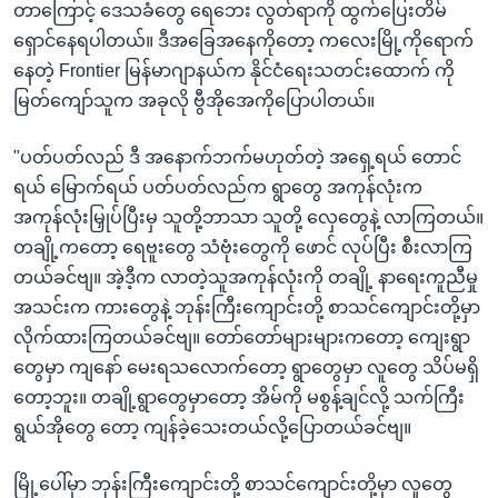
တာကြောင့် ဒေသခံတွေ ရေဘေး လွတ်ရာကို ထွက်ပြေးတိမ်
ရှောင်နေရပါတယ်။ ဒီအခြေအနေကိုတော့ ကလေးမြို့ကိုရောက်
နေတဲ့ Frontier မြန်မာဂျာနယ်က နိုင်ငံရေးသတင်းထောက် ကို
မြတ်ကျော်သူက အခုလို ဗွီအိုအေကိုပြောပါတယ်။
"ပတ်ပတ်လည် ဒီ အနောက်ဘက်မဟုတ်တဲ့ အရှေ့ရယ် တောင်
ရယ် မြောက်ရယ် ပတ်ပတ်လည်က ရွာတွေ အကုန်လုံးက
အကုန်လုံးမြှုပ်ပြီးမှ သူတို့ဘာသာ သူတို့ လှေတွေနဲ့ လာကြတယ်။
တချို့ကတော့ ရေဗူးတွေ သံဗုံးတွေကို ဖောင် လုပ်ပြီး စီးလာကြ
တယ်ခင်ဗျ။ အဲ့ဒီ့က လာတဲ့သူအကုန်လုံးကို တချို့ နာရေးကူညီမှု
အသင်းက ကားတွေနဲ့ ဘုန်းကြီးကျောင်းတို့ စာသင်ကျောင်းတို့မှာ
လိုက်ထားကြတယ်ခင်ဗျ။ တော်တော်များများကတော့ ကျေးရွာ
တွေမှာ ကျနော် မေးရသလောက်တော့ ရွာတွေမှာ လူတွေ သိပ်မရှိ
တော့ဘူး။ တချို့ရွာတွေမှာတော့ အိမ်ကို မစွန့်ချင်လို့ သက်ကြီး
ရွယ်အိုတွေ တော့ ကျန်ခဲ့သေးတယ်လို့ပြောတယ်ခင်ဗျ။
မြို့ပေါ်မှာ ဘုန်းကြီးကျောင်းတို့ စာသင်ကျောင်းတို့မှာ လူတွေ