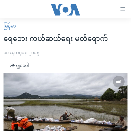
သုံး
ရ
လွယ်ကူ
မြန်မာ
မူလစာမျက်နှာ
စေ
ရေဘေး ကယ်ဆယ်ရေး မထိရောက်
မြန်မာ
သည့်
ကမ္ဘာ့သတင်းများ
၀၁ ၾသဂုတ္၊ ၂၀၁၅
Link
ဗွီဒီယို
နိုင်ငံတကာ
မျှဝေပါ
များ
သတင်းလွတ်လပ်ခွင့်
အမေရိကန်
ပင်မ
ရပ်ဝန်းတခု လမ်းတခု အလွန်
တရုတ်
အကြောင်းအရာ
သို့
အင်္ဂလိပ်စာလေ့လာမယ်
အစ္စရေး-ပါလက်စတိုင်း
ကျော်
အပတ်စဉ်ကဏ္ဍများ
အမေရိကန်သုံးအီဒီယံ
ကြည့်
ရေဒီယိုနှင့်ရုပ်သံ အချက်အလက်များ
မကြေးမုံရဲ့ အင်္ဂလိပ်စာ
ရေဒီယို
ရန်
ပင်မ
ရေဒီယို/တီဗွီအစီအစဉ်
ရုပ်ရှင်ထဲက အင်္ဂလိပ်စာ
တီဗွီ