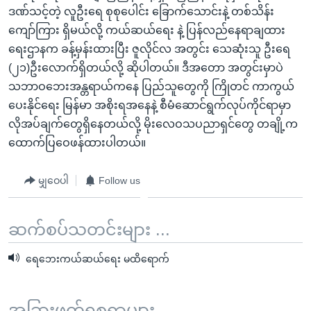
ဒဏ်သင့်တဲ့ လူဦးရေ စုစုပေါင်း ခြောက်သောင်းနဲ့ တစ်သိန်း
ကျော်ကြား ရှိမယ်လို့ ကယ်ဆယ်ရေး နဲ့ ပြန်လည်နေရာချထား
ရေးဌာနက ခန့်မှန်းထားပြီး ဇူလိုင်လ အတွင်း သေဆုံးသူ ဦးရေ
(၂၁)ဦးလောက်ရှိတယ်လို့ ဆိုပါတယ်။ ဒီအတော အတွင်းမှာပဲ
သဘာဝဘေးအန္တရာယ်ကနေ ပြည်သူတွေကို ကြိုတင် ကာကွယ်
ပေးနိုင်ရေး မြန်မာ အစိုးရအနေနဲ့ စီမံဆောင်ရွက်လုပ်ကိုင်ရာမှာ
လိုအပ်ချက်တွေရှိနေတယ်လို့ မိုးလေဝသပညာရှင်တွေ တချို့က
ထောက်ပြဝေဖန်ထားပါတယ်။
မျှဝေပါ
Follow us
ဆက်စပ်သတင်းများ ...
ရေဘေးကယ်ဆယ်ရေး မထိရောက်
အခြားဖတ်ရှုစရာများ