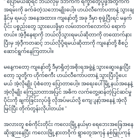
" ပြောမယ်ဆိုရင် ဘယ်လိုမှ ဒီဘက်က ရိက္ခာတွေပို့ဖို့အတွက်က
အရမ်းကို ခက်ခဲတဲ့သဘောမျိုးပေါ့။ ဟယ်လီကော်ပတာနဲ့ သွားချ
နိုင်မှ ရမယ့် အနေအထား။ ကျနော်တို့ အခု ဒီမှာ စုဖွဲ့ပြီးရင် မနက်
ပိုင်း ပစ္စည်းတွေ သွားပေးဖို့မှာ လမ်းတဝက်လောက်ပဲ ရောက်
တယ်။ အဲ့ဒီ့နေရာကို ဘယ်လိုသွားရမယ်ဆိုတာကို တထောက်နား
ပြီးမှ အဲ့ဒီ့ကတဆင့် ဘယ်လိုပို့ရမယ်ဆိုတာကို ကျနော်တို့ စီစဉ်
ဆောင်ရွက်နေကြတာပါ။
မနေ့ကတော့ ကျနော်တို့ ဒီမှာရှိတဲ့အစိုးရအဖွဲ့နဲ့ သွားဆွေးနွေးပြီး
တော့ သူတို့က ဟိုက်စကီး ဟယ်လီကော်ပတာနဲ့ သွားပြီးပို့ပေး
မယ် အဲ့လိုမျိုး ပုံစံတော့ ပြောတာပေါ့။ အရေးပေါ် မြို့နယ်အနေနဲ့
အဲ့လိုမျိုး ကြေညာတာအပြင် အဓိက လက်တွေ့ဆန်တဲ့ပြင်ဆင်မှု
ပိုင်းကို ချက်ခြင်းလုပ်ဖို့ လိုအပ်မယ်လို့ ကျေျနာ့်အနေနဲ့ အဲ့လို
မြင်ပြီး တိုက်တွန်းလိုပါတယ်။ "
အလားတူ စစ်ကိုင်းတိုင်း ကလေးမြို့နယ်မှာ ရေဘေးအခြေအနေ
ဆိုးရွားနေပြီး ကလေးမြို့နားတဝိုက် ရွာတွေအကုန် နစ်မြှုပ်ကုန်