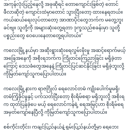
အကုန်လုံးပြည့်နေလို့ အခုဆိုရင် တောကျောင်းဖြစ်တဲ့ တောင်
ဖီလာဆိုတဲ့ ကျောင်းထဲမှာတောင် သွားပြီးတော့ ထားနေရတယ်။
ကယ်ဆယ်ရေးလုပ်တာတော့ အာဏာပိုင်တွေဘက်က မတွေ့ဘူး
ခင်ဗျ။ သူတို့ကို အများဆုံးတွေ့ရတာ ဒုက္ခသည်စခန်းမှာ သူတို့
ပစ္စည်းတွေ ဝေပေးနေတာတွေ့ရပါတယ်။"
ကလေးမြို့နယ်မှာ အဆိုးရွားဆုံးရေလွှမ်းမိုးမှု အဆင့်ရောက်မယ့်
အခြေအနေကို အစိုးရဘက်က ကြိုတင်ကြေညာခြင်း မရှိခဲ့တာ
ကြောင့် ဒေသခံတွေအနေနဲ့ ကြိုတင်ပြင်ဆင်နိုင်ခြင်း မရှိခဲ့ဘူးလို့
ကိုမြတ်ကျော်သူကပြောပါတယ်။
ကလေးမြို့နားက ရာဇဂြိုလ် ရေလောင်တမံ ကျိုးပေါက်မှုမရှိ၊
တမံကြံ့ခိုင်မှုနှင့် ပက်သတ်ပြီးတော့ စိုးရိမ်စရာ မရှိဘူးလို့ အစိုးရ
က ထုတ်ပြန်ခဲ့ပေ မယ့် ရေလောင်ကန်ရဲ့ ရေအမြင့်ဟာ စိုးရိမ်ရေ
အမှတ်ကျော်နေပြီလို့ ကိုမြတ်ကျော်သူကပြောပါတယ်။
စစ်ကိုင်းတိုင်း၊ ကချင်ပြည်နယ်နဲ့ ရှမ်းပြည်နယ်တို့မှာ ရေဘေး