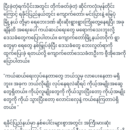
ပြီးခဲ့တဲ့ရက်ပိုင်းအတွင်း တိုက်ခတ်ခဲ့တဲ့ ဆိုင်ကလုံးမုန်တိုင်း
ကြောင့် ရခိုင်ပြည်နယ်တွင်း ကျောက်တော်၊ မင်းပြားနဲ့ မြေပုံ
မြို့နယ် တို့မှာ ရေဘေးဒဏ် ဆိုးဆိုးရွားရွားကြုံတွေ့နေရပြီး အခု
ချိန်ထိ အရေးပေါ် ကယ်ဆယ်ရေးတွေ မရောက်သေးဘူးလို့
ဒေသခံတွေကပြောပါတယ်။ ကျောက်တော်မြို့နယ်တဝိုက် ရွာ
တွေမှာ ရေတွေ နစ်မြှုပ်ခဲ့ပြီး ဒေသခံတွေ ဘေးလွတ်ရာကို
ထွက်ပြေးခဲ့ ရတယ်လို့ ကျောက်တော်ဒေသခံတဦးက ဗွီအိုအေကို
ပြောပါတယ်။
"ကယ်ဆယ်ရေးလုပ်နေတာတွေ ဘယ်သူမှ လာပေးနေတာ မရှိ
ဘူး။ အခုက ဘယ်လိုမျိုး လုပ်နေရလဲဆိုရင် ကိုယ့်အမျိုးအဆွေ
တွေရှိတယ်။ ကိုယ့်လူမျိုးတွေကို ကိုယ်သွားပြီးတော့ ကိုယ့်အမျိုး
တွေကို ကိုယ် သွားပြီးတော့ လောင်းလှေနဲ့ ကယ်နေကြတာပဲရှိ
တယ်။ "
ရခိုင်ပြည်နယ်မှာ နှစ်ပေါင်းများစွာအတွင်း အကြီးမားဆုံး