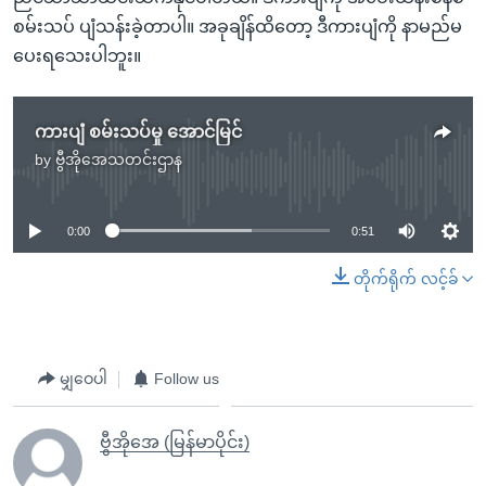
စမ်းသပ် ပျံသန်းခဲ့တာပါ။ အခုချိန်ထိတော့ ဒီကားပျံကို နာမည်မ
ပေးရသေးပါဘူး။
ကားပျံ စမ်းသပ်မှု အောင်မြင်
by
ဗွီအိုအေသတင်းဌာန
No media source currently available
0:00
0:51
တိုက်ရိုက် လင့်ခ်
မျှဝေပါ
Follow us
ဗွီအိုအေ (မြန်မာပိုင်း)