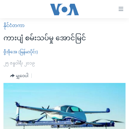
သုံး
ရ
လွယ်ကူ
နိုင်ငံတကာ
မူလစာမျက်နှာ
စေ
ကားပျံ စမ်းသပ်မှု အောင်မြင်
မြန်မာ
သည့်
ကမ္ဘာ့သတင်းများ
ဗွီအိုအေ (မြန်မာပိုင်း)
Link
ဗွီဒီယို
နိုင်ငံတကာ
၂၅ ဇန္နဝါရီ၊ ၂၀၁၉
များ
သတင်းလွတ်လပ်ခွင့်
အမေရိကန်
မျှဝေပါ
ပင်မ
ရပ်ဝန်းတခု လမ်းတခု အလွန်
တရုတ်
အကြောင်းအရာ
သို့
အင်္ဂလိပ်စာလေ့လာမယ်
အစ္စရေး-ပါလက်စတိုင်း
ကျော်
အပတ်စဉ်ကဏ္ဍများ
အမေရိကန်သုံးအီဒီယံ
ကြည့်
ရေဒီယိုနှင့်ရုပ်သံ အချက်အလက်များ
မကြေးမုံရဲ့ အင်္ဂလိပ်စာ
ရေဒီယို
ရန်
ပင်မ
ရေဒီယို/တီဗွီအစီအစဉ်
ရုပ်ရှင်ထဲက အင်္ဂလိပ်စာ
တီဗွီ