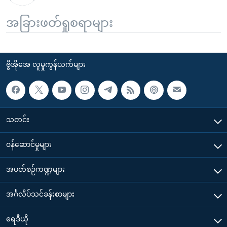
အခြားဖတ်ရှုစရာများ
ဗွီအိုအေ လူမှုကွန်ယက်များ
သတင်း
၀န်ဆောင်မှုများ
အပတ်စဉ်ကဏ္ဍများ
အင်္ဂလိပ်သင်ခန်းစာများ
ရေဒီယို