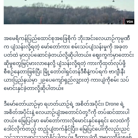
အ
သုတပဒေသာ အင်္ဂလိပ်စာ
ညွန်း
Learning English
စာမျက်နှာ
သို့
ဗွီအိုအေ လူမှုကွန်ယက်များ
ကျော်
အမေရိကန်ပြည်ထောင်စုအခြေစိုက် ဘိုးအင်းလေယာဉ်ကုမ္ပဏီ
ကြည့်
က ပျံသန်းလို့ရတဲ့ မော်တော်ကား စမ်းသပ်ပျံသန်းမှုကို အခုတ
ရန်
ပတ်ထဲ မှာလုပ်ဆောင်ခဲ့တယ်လို့ဆိုပါတယ်။ ဈေးကွက်မှာတောင်း
ဘာသာစကားများ
ရှာဖွေ
ဆိုမှုတွေမြင့်မားလာနေလို့ ပျံသန်းလို့ရတဲ့ ကားကိုထုတ်လုပ်ဖို့
ရန်
စီစဉ်နေတာဖြစ်ပြီး မြို့တော်ဝါရှင်တန်ဒီစီနဲ့ကပ်ရက် ဗာဂျီးနီး
နေရာ
ယားပြည်နယ်မှာ ၂၉ပေကျော်ရှည်လျှားတဲ့ ကားပျံကိုစမ်း သပ်
သို့
မောင်းနှင်ခဲ့တာလို့ဆိုပါတယ်။
ကျော်
ရန်
ဒီမော်တော်ယာဉ်မှာ ရဟတ်ယာဉ်ရဲ့ အစိတ်အပိုင်း၊ Drone ရဲ့
အစိတ်အပိုင်းနဲ့ လေယာဉ်ပျံအတောင်ပံတု့ိကို တပ်ဆင်ထားပါ
တယ်။ မြေပြင်မှာ မော်တော်ကားလိုမောင်းနှင်နေရင်း လေထဲကို
ဒေါင်လိုက်တည့် တည့်ပျံတက်နိုင်ပြီး၊ မြေပြင်ပေါ်ကိုလည်းညင်
ညင်သာသာဆင်းသက်နိုင်ပါတယ်။ ဒီကားပျံကို အဝေးထိန်းစနစ်