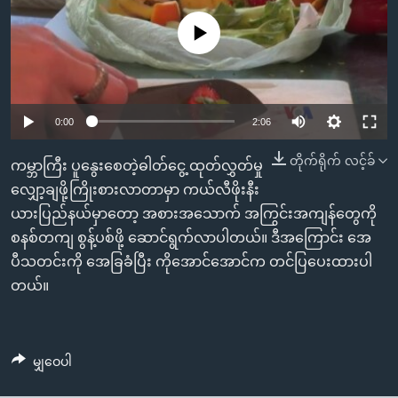
အ
သုတပဒေသာ အင်္ဂလိပ်စာ
ညွန်း
Learning English
No media source currently available
စာမျက်နှာ
သို့
ဗွီအိုအေ လူမှုကွန်ယက်များ
ကျော်
0:00
2:06
ကြည့်
ရန်
တိုက်ရိုက် လင့်ခ်
ဘာသာစကားများ
ကမ္ဘာကြီး ပူနွေးစေတဲ့ဓါတ်ငွေ့ ထုတ်လွှတ်မှု
ရှာဖွေ
လျှော့ချဖို့ကြိုးစားလာတာမှာ ကယ်လီဖိုးနီး
ရန်
ယားပြည်နယ်မှာတော့ အစားအသောက် အကြွင်းအကျန်တွေကို
နေရာ
စနစ်တကျ စွန့်ပစ်ဖို့ ဆောင်ရွက်လာပါတယ်။ ဒီအကြောင်း အေ
သို့
ပီသတင်းကို အေခြခံပြီး ကိုအောင်အောင်က တင်ပြပေးထားပါ
ကျော်
တယ်။
ရန်
မျှဝေပါ