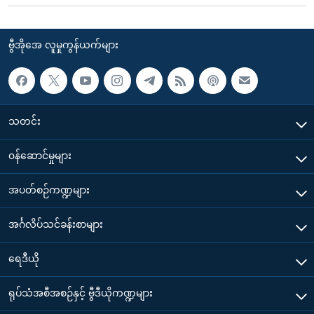
ဗွီအိုအေ လူမှုကွန်ယက်များ
သတင်း
၀န်ဆောင်မှုများ
အပတ်စဉ်ကဏ္ဍများ
အင်္ဂလိပ်သင်ခန်းစာများ
ရေဒီယို
ရုပ်သံအစီအစဉ်နှင့် ဗွီဒီယိုကဏ္ဍများ