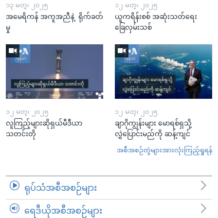
၁၃ မတ္၊ ၂၀၂၅
၁၂ မတ္၊ ၂၀၂၅
အမေရိကန် အကူအညီနဲ့ ရိုက်ခတ်
ယူကရိန်းစစ် အဆုံးသတ်ရေး
မှု
ခြေလှမ်းသစ်
၁၂ မတ္၊ ၂၀၂၅
၁၂ မတ္၊ ၂၀၂၅
လူကြည့်များဆိုရှယ်မီဒီယာ
ချာဂိုကျွန်းများ မောရစ်ရှသို့
သတင်းတို
လွှဲပြောင်းမည်ကို ဆန့်ကျင်
အစီအစဉ်တွဲများအားလုံးကြည့်ရှုရန်
ရုပ်သံအစီအစဉ်များ
ရေဒီယိုအစီအစဉ်များ