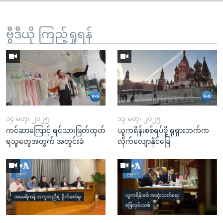
ဗွီဒီယို ကြည့်ရှုရန်
၁၄ မတ္၊ ၂၀၂၅
၁၃ မတ္၊ ၂၀၂၅
ကင်ဆာကြောင့် ရင်သားဖြတ်ထုတ်
ယူကရိန်းစစ်ရပ်ဖို့ ရုရှားဘက်က
ရသူတွေအတွက် အတွင်းခံ
လိုက်လျောနိုင်ခြေ