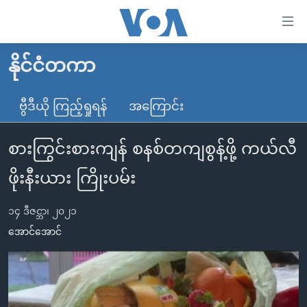
သုံး
ရ
လွယ်ကူ
နိုင်ငံတကာ
မူလစာမျက်နှာ
စေ
မြန်မာ
ဗွီဒီယို ကြည့်ရှုရန်
အကြောင်း
သည့်
ကမ္ဘာ့သတင်းများ
Link
စားကြွင်းစားကျန် စနစ်တကျစွန့်ဖို့ ကယ်လီ
ဗွီဒီယို
နိုင်ငံတကာ
များ
သတင်းလွတ်လပ်ခွင့်
အမေရိကန်
ဖိုးနီးယား ကြိုးပမ်း
ပင်မ
ရပ်ဝန်းတခု လမ်းတခု အလွန်
တရုတ်
အကြောင်းအရာ
၁၄ ဒီဇင္ဘာ၊ ၂၀၂၁
သို့
အင်္ဂလိပ်စာလေ့လာမယ်
အစ္စရေး-ပါလက်စတိုင်း
အောင်အောင်
ကျော်
အပတ်စဉ်ကဏ္ဍများ
အမေရိကန်သုံးအီဒီယံ
ကြည့်
ရေဒီယိုနှင့်ရုပ်သံ အချက်အလက်များ
မကြေးမုံရဲ့ အင်္ဂလိပ်စာ
ရေဒီယို
ရန်
ပင်မ
ရေဒီယို/တီဗွီအစီအစဉ်
ရုပ်ရှင်ထဲက အင်္ဂလိပ်စာ
တီဗွီ