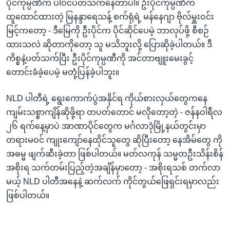
ပိုင်ကုမ္ပဏီက ပါဝင်ပတ်သက်နေတာပါ။ ဦးပိုင်ကုမ္ပဏီက
ထူထောင်ထားတဲ့ မြနန္ဒာရေသန့် စက်ရုံရဲ့ မန်နေဂျာ ဗိုလ်မှူးဝင်း
မြင့်ကတော့ - ဒီမြေကို ဦးပိုင်က ပိုင်ဆိုင်ပေမဲ့ ဘာလုပ်ဖို့ စီစဉ်
ထားသလဲ ဆိုတာကိုတော့ သူ မသိဘူးလို့ ပြောဆိုခဲ့ပါတယ်။ ဒီ
ကိစ္စနဲ့ပတ်သက်ပြီး ဦးပိုင်ကုမ္ပဏီကို အင်တာဗျူးမေးခွင့်
တောင်းခံခဲ့ပေမဲ့ မတုံ့ပြန်ခဲ့ပါဘူး။
NLD ပါတီရဲ့ ရွေးကောက်ပွဲအနိုင်ရ ကိုယ်စားလှယ်တွေကနေ
ကျမ်းသစ္စာကျိန်ဆိုဖို့ရာ တပတ်တောင် မလိုတော့တဲ့ - ဇန်နဝါရီလ
၂၆ ရက်နေ့မှာပဲ အာဏာပိုင်တွေက မင်္ဂလာဒုံမြို့နယ်တွင်းမှာ
တရားမဝင် ကျုးကျော်နေထိုင်သူတွေ ဆိုပြီးတော့ နေအိမ်တွေ ကို
အဓမ္မ ဖျက်ဆီးခဲ့တာ ဖြစ်ပါတယ်။ မတ်လကုန် သမ္မတဦးသိန်းစိန်
အစိုးရ သက်တမ်းပြည့်တဲ့အချိန်မှာတော့ - အစိုးရသစ် တက်လာ
မယ့် NLD ပါတီအနေနဲ့ ဆက်လက် ကိုင်တွယ်ဖြေရှင်းရမှာလည်း
ဖြစ်ပါတယ်။