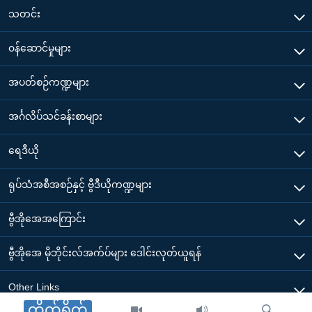
သတင်း
၀န်ဆောင်မှုများ
အပတ်စဉ်ကဏ္ဍများ
အင်္ဂလိပ်သင်ခန်းစာများ
ရေဒီယို
ရုပ်သံအစီအစဉ်နှင့် ဗွီဒီယိုကဏ္ဍများ
ဗွီအိုအေအကြောင်း
ဗွီအိုအေ မိုဘိုင်းလ်အက်ပ်များ ဒေါင်းလုတ်ယူရန်
Other Links
တိုက်ရိုက်