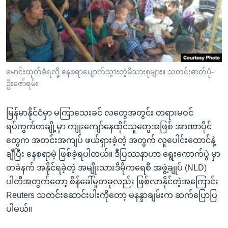
အ
သုတပဒေသာ အင်္ဂလိပ်စာ
ညွန်း
Learning English
စာမျက်နှာ
သို့
ဗွီအိုအေ လူမှုကွန်ယက်များ
ကျော်
ကြည့်
မောင်းထုတ်ခံရလို့ နေစရာပျောက်သွားတဲ့မိသားစုများ။ သတင်းဓာတ်ပုံ-
ဦးဇော်ရမ်း
ရန်
ဘာသာစကားများ
ရှာဖွေ
မြန်မာနိုင်ငံမှာ မကြာသေးခင် လတွေအတွင်း တရားမဝင်
ရန်
ရပ်ကွက်တချို့မှာ ကျုးကျော်နေထိုင်သူတွေအဖြစ် အာဏာပိုင်
နေရာ
တွေက အတင်းအကျပ် ဖယ်ရှားခဲ့တဲ့ အတွက် လူပေါင်းထောင်နဲ့
သို့
ချီပြီး နေစရာမဲ့ ဖြစ်ခဲ့ရပါတယ်။ ဒီပြဿနာဟာ ရွေးကောက်ပွဲ မှာ
ကျော်
တခဲနက် အနိုင်ရခဲ့တဲ့ အမျိုးသားဒီမိုကရေစီ အဖွဲ့ချုပ် (NLD)
ရန်
ပါတီအတွက်တော့ စိန်ခေါ်မှုတခုလည်း ဖြစ်လာနိုင်တဲ့အကြောင်း
Reuters သတင်းဆောင်းပါးကိုတော့ မနန္ဒာချမ်းက ဆက်ပြောပြ
ပါမယ်။