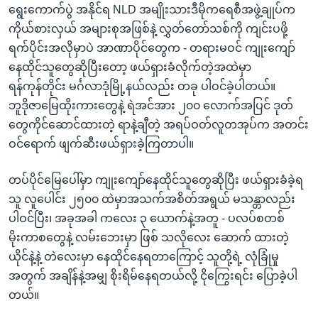
ရွေးကောက်ပွဲ အနိုင်ရ NLD အမျိုးသားဒီမိုကရေစီအဖွဲ့ချုပ်က
ကိုယ်စားလှယ် အများစုအဖြစ်နဲ့ လွှတ်တော်သစ်ကို ကျင်းပဖို့
ရက်ပိုင်းအလိုမှာပဲ အာဏာပိုင်တွေက - တရားမဝင် ကျုးကျော်
နေထိုင်သူတွေဆိုပြီးတော့ ဖယ်ရှားခံလိုက်တဲ့အထဲမှာ
ရန်ကုန်တိုင်း မင်္ဂလာဒုံမြို့နယ်လည်း တခု ပါဝင်ခဲ့ပါတယ်။
ဘူဒိုဇာမြေထိုးကားတွေနဲ့ ရဲအင်အား ၂၀၀ လောက်အပြင် ဒုတ်
တွေကိုင်ဆောင်ထားတဲ့ ရာနဲ့ချီတဲ့ အရပ်ဝတ်လူတအုပ်က အတင်း
ဝင်ရောက် ဖျက်ဆီးဖယ်ရှားခဲ့ကြတာပါ။
တပ်ပိုင်မြေပေါ်မှာ ကျုးကျော်နေထိုင်သူတွေဆိုပြီး ဖယ်ရှားခံခဲ့ရ
သူ လူပေါင်း ၂၅၀၀ ထဲမှာအသက်အစိတ်အရွယ် မသန္တာလည်း
ပါဝင်ပြီး၊ အခုအခါ ကလေး ၃ ယောက်နဲ့အတူ - ပလပ်စတစ်
မိုးကာစတွေနဲ့ လမ်းဘေးမှာ ဖြစ် သလိုလေး ဆောက် ထားတဲ့
ယိုင်နဲ့နဲ့ တဲလေးမှာ နေထိုင်နေရတာကြောင့် သူတို့ရဲ့ လုံခြုံမှု
အတွက် အချိန်နဲ့အမျှ စိုးရိမ်နေရတယ်လို့ ငိုကြွေးရင်း ပြောခဲ့ပါ
တယ်။