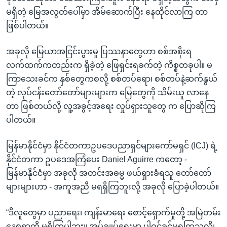
မရှိတဲ့ မြေအလွတ်ပေါ်မှာ အိမ်ဆောက်ပြီး နေထိုင်လာကြ တာ
ဖြစ်ပါတယ်။
အခုလို မြေယာအငြင်းပွားမှု ပြဿနာတွေဟာ စစ်အစိုးရ
လက်ထက်ကတည်းက ရှိခဲ့တဲ့ ဖြေရှင်းရခက်တဲ့ ကိစ္စတခုပါ။ မ
ကြာသေးခင်က နှစ်တွေကစလို့ စစ်တပ်ရော၊ စစ်တပ်နဲ့ဆက်နွယ်
တဲ့ လုပ်ငန်းတော်တော်များများက မြေတွေကို သိမ်းယူ လာနေ
တာ ဖြစ်တယ်လို့ လူ့အခွင့်အရေး လှုပ်ရှားသူတွေ က ပြောဆိုကြ
ပါတယ်။
မြန်မာနိုင်ငံမှာ နိုင်ငံတကာဥပဒေပညာရှင်များကော်မရှင် (ICJ) ရဲ့
နိုင်ငံတကာ ဥပဒေအကြံပေး Daniel Aguirre ကတော့ -
မြန်မာနိုင်ငံမှာ အခုလို အတင်းအဓမ္မ ဖယ်ရှားခံရသူ တော်တော်
များများဟာ - အကူအညီ မရရှိကြဘူးလို့ အခုလို ပြောခဲ့ပါတယ်။
“ဒီလူတွေမှာ ပညာရေး၊ ကျန်းမာရေး စောင့်ရှောက်မှုတို့ အမြဲတမ်း
နေစရာတို့ မရှိကြပါဘူး။ အုပ်ချုပ်ရေးမှာ ပါဝင်ခွင့်မရကြသလို၊