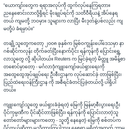
“ယောကျာ်းတွေက ရရာအလုပ်ကို ထွက်လုပ်နေကြရတာ။
ညနေစောင်းလာလို့ရှိရင် မိုးချုပ်ရင်ကို သတိဝီရိယနဲ့ အိပ်နေရ
တယ် ကျမတို့ ဘဝမှာ။ သူများက လာပြီး မီးဒုတ်နဲ့ပစ်လည်း ကျ
မတို့ပဲ ခံရမှာပဲ။”
တချို့သူတွေကတော့ ၂၀၀၈ ခုနှစ်က မြစ်ဝကျွန်းပေါ်ဒေသမှာ နာ
ဂစ်ဆိုင်ကလုန်း တိုက်ခတ်ပြီးနောက်ပိုင်း ရန်ကုန်ကို ပြောင်းရွှေ့
လာသူတွေ လို့ ဆိုပါတယ်။ Reuters က မြင်ခဲ့ရတဲ့ မိတ္တူ အမိန့်စာ
တစောင်မှာတော့ - မင်္ဂလာဒုံကျူးကျော်ဖယ်ရှားရေးကို
အထွေထွေအုပ်ချုပ်ရေး ဦးစီးဌာနက လုပ်ဆောင်ခဲ့ တာဖြစ်ပြီး၊
ပြည်ထဲရေးဝန်ကြီးဌာန ကို အစီရင်ခံတင်ပြခဲ့တယ်လို့ ပါရှိပါ
တယ်။
ကျူးကျော်သူတွေ ဖယ်ရှားခံခဲ့ရတဲ့ မြေကို မြန်မာ့စီးပွားရေးဦး
ပိုင်ကုမ္ပဏီက ပိုင်ဆိုင်တာဖြစ်ပြီး၊ ရန်ကုန်ကို ပြောင်းလာတဲ့သူ
တော်တော်များများကတော့ - သူတို့ နေနေတဲ့ မြေကို စစ်တပ်က
ပိုင်တယ်ဆိုတာ မသိထားကြပါဘူး။ နေစရာ မရှိတဲ့အတွက် ဘာမှ