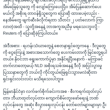
အခုလို နေအိမ်တွေ ဖျက်ဆီးခံလိုက်ရတဲ့ မင်္ဂလာဒုံမြို့နယ်က
အိမ်ခြေမဲ့သူတွေ ကို လျော်ကြေးပေးပြီး၊ အိမ်ပြန်ဆောက်ပေး
မယ်လို့ အစိုးရ တာဝန်ရှိသူတွေက ပြောဆို ထားပေမဲ့လည်း -
နေအိမ်တွေ ဖျက်ဆီးခံလိုက်ရတာ သီတင်း ၂ ပတ်လောက် ကြာ
လာတဲ့အထိ - သူတို့အနေနဲ့ ဘာအကူအညီမှ မရသေးဘူးလို့ -
Reuters ကို ပြောဆိုခဲ့ကြပါတယ်။
အဲဒီအစား - ရဟန်းသံဃာတွေနဲ့ စေတနာရှင်တွေကနေ - ဒီလူတွေ
ကို ငွေကြေးနဲ့ အစားအသောက်တွေ ပေးကမ်းတာကို မြင်တွေ့ရပါ
တယ်။ နိုဝင်ဘာ ရွေးကောက်ပွဲမှာ အနိုင်ရပြီးနောက် - မကြာခင်
တက်လာတော့မယ့် NLD အစိုးရသစ်အနေနဲ့ ဒီလို အငြင်းပွားမှု
ပြဿနာတွေကို ဘယ်လို ကိုင်တွယ်ဖြေရှင်းသွားမလဲဆိုတာ
ရှင်းရှင်းလင်းလင်း မသိရသေးပါဘူး။
မြန်မာနိုင်ငံမှာ လက်ဖက်စိုက်ခင်းကအစ - စီးကရက်ထုတ်လုပ်
တာ၊ ဘီယာထုတ်လုပ်တာ၊ ကျောက်စိမ်းတူးဖော်ရေးနဲ့ ဘဏ်
လုပ်ငန်းတွေ အဆုံး စီးပွားရေးလုပ်ငန်း တော်တော်များများမှာ ဦး