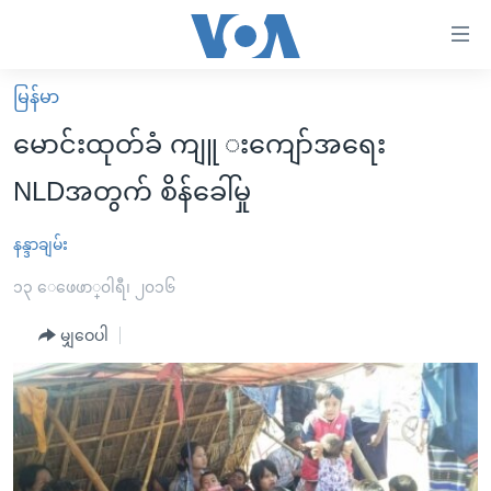
သုံး
ရ
လွယ်ကူ
မြန်မာ
မူလစာမျက်နှာ
စေ
မောင်းထုတ်ခံ ကျူ းကျော်အရေး
မြန်မာ
သည့်
NLDအတွက် စိန်ခေါ်မှု
ကမ္ဘာ့သတင်းများ
Link
ဗွီဒီယို
နိုင်ငံတကာ
နန္ဒာချမ်း
များ
သတင်းလွတ်လပ်ခွင့်
အမေရိကန်
၁၃ ေဖေဖာ္၀ါရီ၊ ၂၀၁၆
ပင်မ
ရပ်ဝန်းတခု လမ်းတခု အလွန်
တရုတ်
အကြောင်းအရာ
မျှဝေပါ
သို့
အင်္ဂလိပ်စာလေ့လာမယ်
အစ္စရေး-ပါလက်စတိုင်း
ကျော်
အပတ်စဉ်ကဏ္ဍများ
အမေရိကန်သုံးအီဒီယံ
ကြည့်
ရေဒီယိုနှင့်ရုပ်သံ အချက်အလက်များ
မကြေးမုံရဲ့ အင်္ဂလိပ်စာ
ရေဒီယို
ရန်
ပင်မ
ရေဒီယို/တီဗွီအစီအစဉ်
ရုပ်ရှင်ထဲက အင်္ဂလိပ်စာ
တီဗွီ