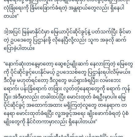
လုံခြုံရေးကို ခြိမ်းခြောက်ခံရတဲ့ အန္တရာယ်တွေလည်း ရှိနေပါ
တယ်။”
ဒါ့အပြင် မြန်မာနိုင်ငံမှာ မြေယာပိုင်ဆိုင်ခွင့်နဲ့ ပတ်သက်ပြီး ခိုင်မာ
တဲ့ ဥပဒေတွေ ပြဌာန်းဖို့ လိုနေပြီလို့လည်း သူက အခုလို ဆက်
ပြောခဲ့ပါတယ်။
“နောက်ဆုံးတနေ့မှာတော့ ဆွေစဉ်မျိုးဆက် နေလာကြတဲ့ မြေတွေ
ကို ပိုင်ဆိုင်ခွင့်ပေးနိုင်မယ့် ဥပဒေသစ်တွေ ပြဌာန်းရပါလိမ့်မယ်။
ဒီလိုမှ မဟုတ်ရင်တော့ ဒီလူတွေ ဖယ်ရှားခံရပြီး၊ လမ်းဘေး
ရောက်၊ ပန်းခြံရောက် တခြား လွတ်တဲ့နေရာတွေကို ရောက် ကုန်
ပြီး၊ အဲဒီမှာလည်း တခါထပ်ပြီး မောင်းထုတ် ခံရဦးမှာပါ။ မြေ
ပိုင်ဆိုင်ခွင့် အထောက်အထား မရှိကြတဲ့လူတွေ တနေရာက တ
နေရာ မောင်းထုတ်ခံရပြီး လူ့အခွင့်အရေး ချိုးဖောက်ခံရတဲ့ ပုံစံ
မျိုးတွေကို နိုင်ငံတကာမှာလည်း ရှိနေပါတယ်။”