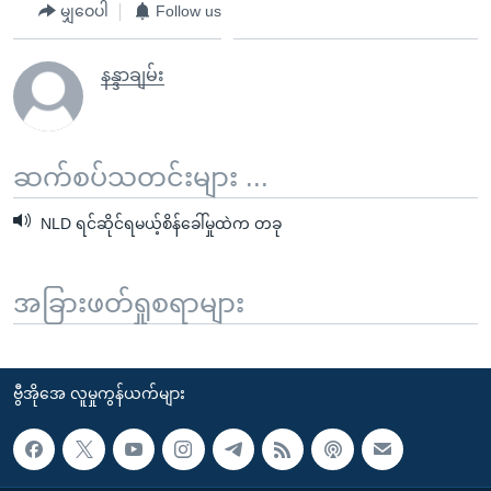
မျှဝေပါ
Follow us
နန္ဒာချမ်း
ဆက်စပ်သတင်းများ ...
NLD ရင်ဆိုင်ရမယ့်စိန်ခေါ်မှုထဲက တခု
အခြားဖတ်ရှုစရာများ
ဗွီအိုအေ လူမှုကွန်ယက်များ