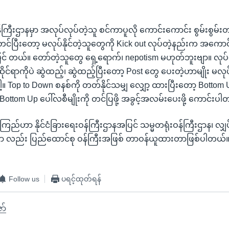
ဝန်ကြီးဌာနမှာ အလုပ်လုပ်တဲ့သူ စင်ကာပူလို ကောင်းကောင်း စွမ်းစွမ်း
တင်ပြီးတော့ မလုပ်နိုင်တဲ့သူတွေကို Kick out လုပ်တဲ့နည်းက အကောင်း
 တယ်။ တော်တဲ့သူတွေ ရှေ့ရောက်၊ nepotism မဟုတ်ဘူးဗျာ။ လုပ်ပိုင်
ဆိုင်ရာကိုပဲ ဆွဲထည့်၊ ဆွဲထည့်ပြီးတော့ Post တွေ ပေးတဲ့ဟာမျိုး မလု
။ Top to Down စနစ်ကို တတ်နိုင်သမျှ လျှော့ ထားပြီးတော့ Bottom U
ottom Up ပေါ်လစီမျိုးကို တင်ပြဖို့ အခွင့်အလမ်းပေးဖို့ ကောင်းပါ
ကြည်ဟာ နိုင်ငံခြားရေးဝန်ကြီးဌာနအပြင် သမ္မတရုံးဝန်ကြီးဌာန၊ လျှပ်စ
မှာ လည်း ပြည်ထောင်စု ဝန်ကြီးအဖြစ် တာဝန်ယူထားတာဖြစ်ပါတယ်
Follow us
ပရင့်ထုတ်ရန်
ော်