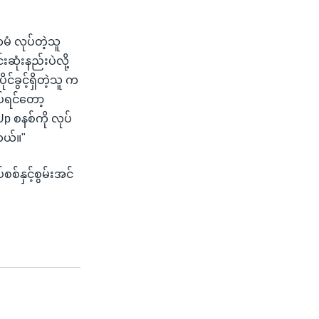
တမံ လုပ်တဲ့သူ
ဆုံးနည်းပဲလို့
ခွင့်ရှိတဲ့သူ က
ပ်ရင်တော့
p စနစ်ကို လုပ်
တယ်။"
စ်နှင့်စွမ်းအင်
။