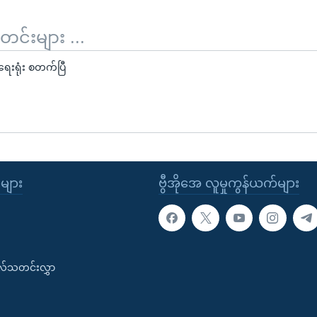
်းများ ...
ားရေးရုံး စတက်ပြီ
ုများ
ဗွီအိုအေ လူမှုကွန်ယက်များ
းလ်သတင်းလွှာ