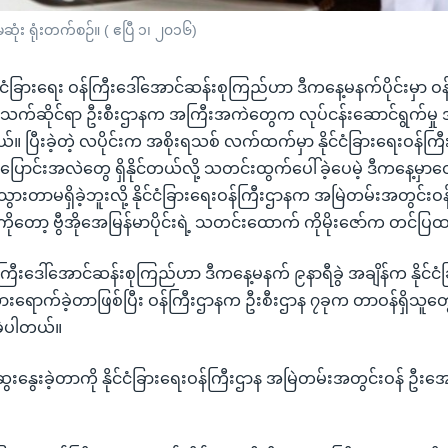
ဆုံး ရုံးတက်စဉ်။ ( ဧပြီ ၁၊ ၂၀၁၆)
ုင်ငံခြားရေး ဝန်ကြီးဒေါ်အောင်ဆန်းစုကြည်ဟာ ဒီကနေ့မနက်ပိုင်းမှာ ဝန
ီး သက်ဆိုင်ရာ ဦးစီးဌာနက အကြီးအကဲတွေက လုပ်ငန်းဆောင်ရွက်မ
ယ်။ ပြီးခဲ့တဲ့ လပိုင်းက အစိုးရသစ် လက်ထက်မှာ နိုင်ငံခြားရေးဝန်က
ာင်းအလဲတွေ ရှိနိုင်တယ်လို့ သတင်းထွက်ပေါ်ခဲ့ပေမဲ့ ဒီကနေ့မှာတ
သွားတာမရှိခဲ့ဘူးလို့ နိုင်ငံခြားရေးဝန်ကြီးဌာနက အမြဲတမ်းအတွင်း
ုတော့ ဗွီအိုအေမြန်မာပိုင်းရဲ့ သတင်းထောက် ကိုမိုးဇော်က တင်ပ
ြီးဒေါ်အောင်ဆန်းစုကြည်ဟာ ဒီကနေ့မနက် ၉နာရီခွဲ အချိန်က နိုင်ငံ
ွားရောက်ခဲ့တာဖြစ်ပြီး ဝန်ကြီးဌာနက ဦးစီးဌာန ၇ခုက တာဝန်ရှိသူတွ
ခဲ့ပါတယ်။
ွေးနွေးခဲ့တာကို နိုင်ငံခြားရေးဝန်ကြီးဌာန အမြဲတမ်းအတွင်းဝန် ဦ