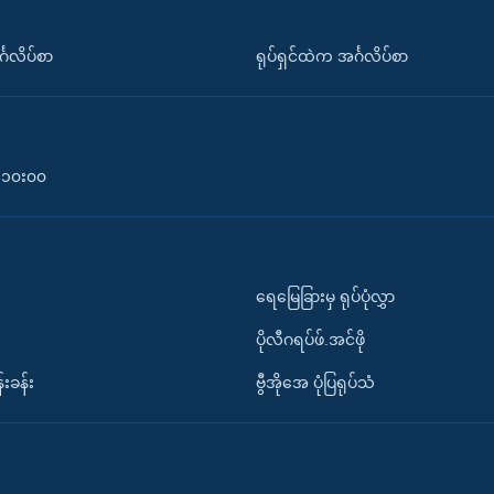
်္ဂလိပ်စာ
ရုပ်ရှင်ထဲက အင်္ဂလိပ်စာ
၀-၁၀း၀၀
ရေမြေခြားမှ ရုပ်ပုံလွှာ
ပိုလီဂရပ်ဖ်.အင်ဖို
်းခန်း
ဗွီအိုအေ ပုံပြရုပ်သံ