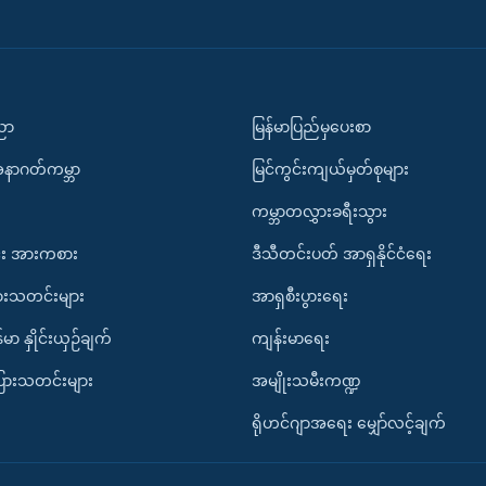
ပညာ
မြန်မာပြည်မှပေးစာ
အနာဂတ်ကမ္ဘာ
မြင်ကွင်းကျယ်မှတ်စုများ
ကမ္ဘာတလွှားခရီးသွား
း အားကစား
ဒီသီတင်းပတ် အာရှနိုင်ငံရေး
ားသတင်းများ
အာရှစီးပွားရေး
်မာ နှိုင်းယှဉ်ချက်
ကျန်းမာရေး
ပြားသတင်းများ
အမျိုးသမီးကဏ္ဍ
ရိုဟင်ဂျာအရေး မျှော်လင့်ချက်