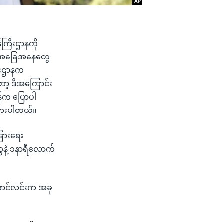
်ကြီးဌာနကို
ှု အခြေအနေတွေ
ြီးဌာနက
ော့ ဒီအကြောင်း
ဝန်က ပြောပါ
ြထားပါတယ်။
ခြားရေး
ေနဲ့ ၁နာရီလောက်
းအောင်လင်းက အခု