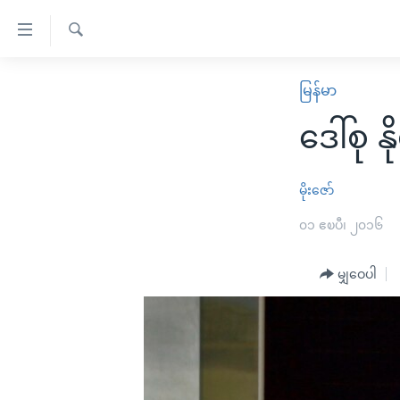
သုံး
ရ
ရှာဖွေ
လွယ်ကူ
မူလစာမျက်နှာ
မြန်မာ
ရ
စေ
မြန်မာ
လာ
ဒေါ်စု န
သည့်
ဒ်
ကမ္ဘာ့သတင်းများ
Link
ဗွီဒီယို
နိုင်ငံတကာ
မိုးဇော်
များ
သတင်းလွတ်လပ်ခွင့်
အမေရိကန်
၀၁ ဧၿပီ၊ ၂၀၁၆
ပင်မ
ရပ်ဝန်းတခု လမ်းတခု အလွန်
တရုတ်
အကြောင်းအရာ
အင်္ဂလိပ်စာလေ့လာမယ်
မျှဝေပါ
အစ္စရေး-ပါလက်စတိုင်း
သို့
အပတ်စဉ်ကဏ္ဍများ
အမေရိကန်သုံးအီဒီယံ
ကျော်
ကြည့်
ရေဒီယိုနှင့်ရုပ်သံ အချက်အလက်များ
မကြေးမုံရဲ့ အင်္ဂလိပ်စာ
ရေဒီယို
ရန်
ရေဒီယို/တီဗွီအစီအစဉ်
ရုပ်ရှင်ထဲက အင်္ဂလိပ်စာ
တီဗွီ
ပင်မ