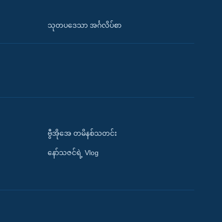
သုတပဒေသာ အင်္ဂလိပ်စာ
ဗွီအိုအေ တမိနစ်သတင်း
နော်သဇင်ရဲ့ Vlog