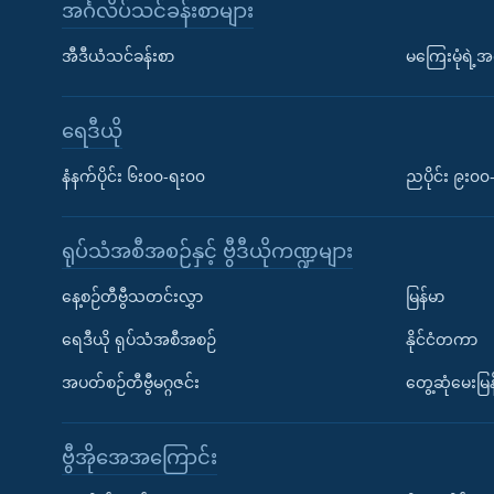
အင်္ဂလိပ်သင်ခန်းစာများ
အီဒီယံသင်ခန်းစာ
မကြေးမုံရဲ့အင
ရေဒီယို
နံနက်ပိုင်း ၆း၀၀-ရး၀၀
ညပိုင်း ၉း၀
ရုပ်သံအစီအစဉ်နှင့် ဗွီဒီယိုကဏ္ဍများ
နေ့စဉ်တီဗွီသတင်းလွှာ
မြန်မာ
ရေဒီယို ရုပ်သံအစီအစဉ်
နိုင်ငံတကာ
အပတ်စဉ်တီဗွီမဂ္ဂဇင်း
တွေ့ဆုံမေးမြန
ဗွီအိုအေအကြောင်း