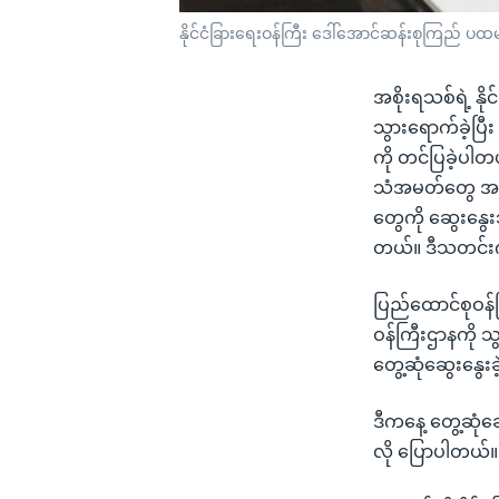
နိုင်ငံခြားရေးဝန်ကြီး ဒေါ်အောင်ဆန်းစုကြည် ပထမ
အစိုးရသစ်ရဲ့ နိ
သွားရောက်ခဲ့ပြ
ကို တင်ပြခဲ့ပါတ
သံအမတ်တွေ အပြေ
တွေကို ဆွေးနွေး
တယ်။ ဒီသတင်းကိ
ပြည်ထောင်စုဝန်က
ဝန်ကြီးဌာနကို သ
တွေ့ဆုံဆွေးနွေး
ဒီကနေ့ တွေ့ဆုံဆ
လို ပြောပါတယ်။