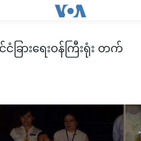
ိုင်ငံခြားရေးဝန်ကြီးရုံး တက်