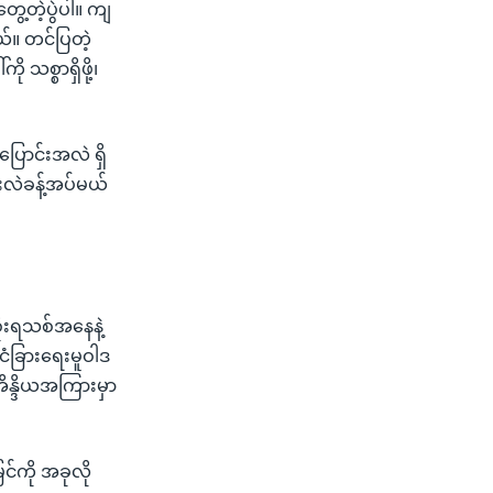
ွေ့တဲ့ပွဲပါ။ ကျ
ယ်။ တင်ပြတဲ့
 သစ္စာရှိဖို့၊
ြောင်းအလဲ ရှိ
်းလဲခန့်အပ်မယ်
ိုးရသစ်အနေနဲ့
ငံခြားရေးမူဝါဒ
အိန္ဒိယအကြားမှာ
င်ကို အခုလို