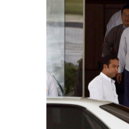
သုတပဒေသာ အင်္ဂလိပ်စာ
အ
ညွန်း
စာမျက်နှာ
သို့
ကျော်
ကြည့်
ရန်
ရှာဖွေ
ရန်
နေရာ
သို့
ကျော်
ရန်