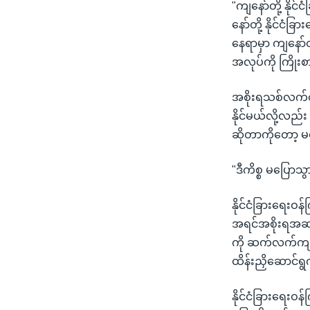
"ကျနော်တို့ နို
နော်တို့ နိုင်င
နေရာမှာ ကျနော်တိ
အလုပ်ကို ကြိုးစ
အစိုးရသစ်လက်ထက
နိုင်မယ်လို့လည်
ဆိုတာကိုတော့ 
"ဒီကိစ္စ မပြော
နိုင်ငံခြားရေးဝ
အရင်အစိုးရအဆက်ဆ
ကို ဆက်လက်ကျင့်
ထိန်းညှိဆောင်ရ
နိုင်ငံခြားရေးဝ