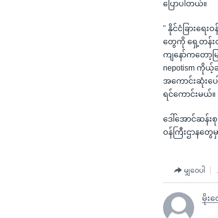
ပြောပါတယ်။
" နိုင်ငံခြားရေး
တွေကို ရှေ့တန်း
ကျနော်ကတော့မြင်
nepotism ကိုယ့်
အကောင်းဆုံးပေါ့
ရင်ကောင်းမယ်။ B
ဒေါ်အောင်ဆန်းစု
ဝန်ကြီးဌာနတွေ
မျှဝေပါ
မိုးဇ