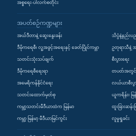
အစ္စရေး-ပါလက်စတိုင်း
အပတ်စဉ်ကဏ္ဍများ
အယ်ဒီတာနဲ့ ဆွေးနွေးခန်း
သိပ္ပံနဲ့နည်း
ဒီမိုကရေစီ၊ လူ့အခွင့်အရေးနှင့် ခေတ်ပြိုင်ကမ္ဘာ
ဥတုရာသီနဲ့ 
သတင်းသုံးသပ်ချက်
စီးပွားရေး
ဒီမိုကရေစီရေးရာ
တပတ်အတွင်
အမေရိကန်နိုင်ငံရေး
လယ်ယာစီးပွ
သတင်းထောက်မှတ်စု
ယူကရိန်း၊ မြန
ကမ္ဘာ့သတင်းမီဒီယာထဲက မြန်မာ
ထူးခြားဆန်း
ကမ္ဘာ့ မြန်မာ့ မီဒီယာမြင်ကွင်း
လူမှုရှုခင်း