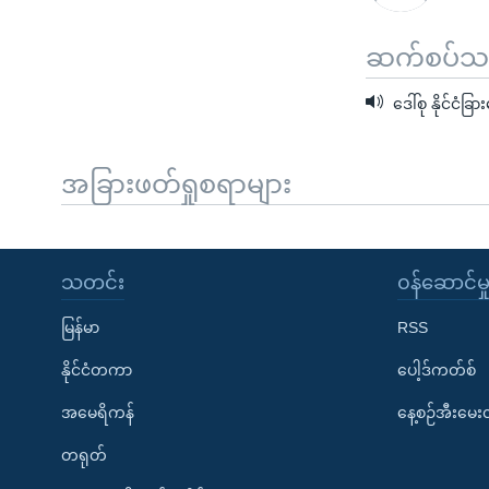
ဆက်စပ်သတင
ဒေါ်စု နိုင်ငံခြ
အခြားဖတ်ရှုစရာများ
သတင်း
၀န်ဆောင်မှ
မြန်မာ
RSS
နိုင်ငံတကာ
ပေါ့ဒ်ကတ်စ်
အမေရိကန်
နေ့စဉ်အီးမေ
တရုတ်