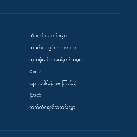
တိုင်းရင်းသတင်းလွှာ
တပတ်အတွင်း အားကစား
သုတစုံလင် အမေရိကန်တခွင်
Gen Z
နေရာပေါင်းစုံ အကြောင်းစုံ
ဒို့အသံ
သက်တံရောင်သတင်းလွှာ