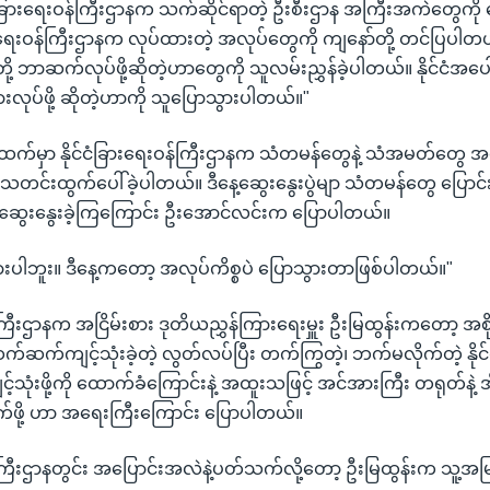
င်ငံခြားရေးဝန်ကြီးဌာနက သက်ဆိုင်ရာတဲ့ ဦးစီးဌာန အကြီးအကဲတွေကို တ
ံခြားရေးဝန်ကြီးဌာနက လုပ်ထားတဲ့ အလုပ်တွေကို ကျနော်တို့ တင်ပြပါတ
ု့ ဘာဆက်လုပ်ဖို့ဆိုတဲ့ဟာတွေကို သူလမ်းညွှန်ခဲ့ပါတယ်။ နိုင်ငံအပေါ်ကို
ားလုပ်ဖို့ ဆိုတဲ့ဟာကို သူပြောသွားပါတယ်။"
်မှာ နိုင်ငံခြားရေးဝန်ကြီးဌာနက သံတမန်တွေနဲ့ သံအမတ်တွေ အပ
း သတင်းထွက်ပေါ်ခဲ့ပါတယ်။ ဒီနေ့ဆွေးနွေးပွဲမျာ သံတမန်တွေ ပြောင
မဆွေးနွေးခဲ့ကြကြောင်း ဦးအောင်လင်းက ပြောပါတယ်။
သွားပါဘူး။ ဒီနေ့ကတော့ အလုပ်ကိစ္စပဲ ပြောသွားတာဖြစ်ပါတယ်။"
န်ကြီးဌာနက အငြိမ်းစား ဒုတိယညွှန်ကြားရေးမှူး ဦးမြထွန်းကတော့ အစ
က်ကျင့်သုံးခဲ့တဲ့ လွတ်လပ်ပြီး တက်ကြွတဲ့၊ ဘက်မလိုက်တဲ့ နိုင်
သုံးဖို့ကို ထောက်ခံကြောင်းနဲ့ အထူးသဖြင့် အင်အားကြီး တရုတ်နဲ့ 
ွက်ဖို့ ဟာ အရေးကြီးကြောင်း ပြောပါတယ်။
န်ကြီးဌာနတွင်း အပြောင်းအလဲနဲ့ပတ်သက်လို့တော့ ဦးမြထွန်းက သူ့အမြ