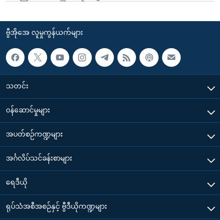
ဗွီအိုအေ လူမှုကွန်ယက်များ
သတင်း
၀န်ဆောင်မှုများ
အပတ်စဉ်ကဏ္ဍများ
အင်္ဂလိပ်သင်ခန်းစာများ
ရေဒီယို
ရုပ်သံအစီအစဉ်နှင့် ဗွီဒီယိုကဏ္ဍများ