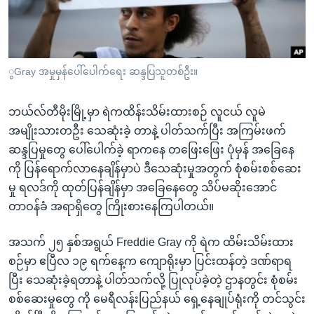
အ
သုတပဒေသာ အင်္ဂလိပ်စာ
ညွန်း
Learning English
စာမျက်နှာ
သို့
ဗွီအိုအေ လူမှုကွန်ယက်များ
ွGray အမှုမှန်ပေါ်ပေါက်ရေး ဆန္ဒပြသူတစ်ဦး။
ကျော်
ကြည့်
ဘယ်လ်တီမိုးမြို့မှာ ရဲကထိန်းသိမ်းထားစဉ် လူငယ် လူမဲ
ရန်
ဘာသာစကားများ
အမျိုးသားတဦး သေဆုံးခဲ့ တာနဲ့ ပါတ်သက်ပြီး အကြမ်းဖက်
ရှာဖွေ
ဆန္ဒပြမှုတွေ ပေါ်ပေါက်ခဲ့ ရာကနေ တဖြေးဖြေး ပုံမှန် အခြေနေ
ရန်
ကို ပြန်ရောက်လာနေချိန်မှာပဲ ဒီသေဆုံးမှုအတွက် စုံစမ်းစစ်ဆေး
နေရာ
မှု ရလဒ်ကို ထုတ်ပြန်ချိန်မှာ အခြေနေတွေ သိပ်မဆိုးအောင်
သို့
တာဝန်ခံ အရာရှိတွေ ကြိုးစားနေကြပါတယ်။
ကျော်
ရန်
အသက် ၂၅ နှစ်အရွယ် Freddie Gray ကို ရဲက ထိမ်းသိမ်းထား
စဉ်မှာ ဧပြီလ ၁၉ ရက်နေ့က ကျောရိုးမှာ ပြင်းထန်တဲ့ ဒဏ်ရာရ
ပြီး သေဆုံးခဲ့ရတာနဲ့ ပါတ်သက်လို့ ပြုလုပ်ခဲ့တဲ့ ဌာနတွင်း စုံစမ်း
စစ်ဆေးမှုတွေ ကို မေရီလန်းပြည်နယ် ရှေ့နေချုပ်ရုံးကို တင်သွင်း