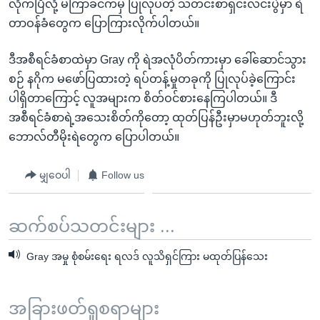
လိုက်ပြီလို့ မကြာခင်ကမှ ပြုလုပ်တဲ့ သတင်းစာရှင်းလင်းပွဲမှာ ရဲ
တာဝန်ခံတွေက ပြောကြားလိုက်ပါတယ်။
ဒီအစီရင်ခံစာထဲမှာ Gray ကို ရဲအလုံပိတ်ကားမှာ ခေါ်ဆောင်သွား
စဉ် နဂိုက မဖော်ပြထားတဲ့ ရပ်တန့်မှုတခုကို ပြုလုပ်ခဲ့ကြောင်း
ပါရှိတာကြောင့် လူအများက စိတ်ဝင်စားနေကြပါတယ်။ ဒီ
အစီရင်ခံစာရဲ့အသေးစိတ်ကိုတော့ ထုတ်ပြန်ဦးမှာမဟုတ်ဘူးလို့
ဘောလ်တီမိုးရဲတွေက ပြောပါတယ်။
မျှဝေပါ
Follow us
ဆက်စပ်သတင်းများ ...
Gray အမှု စုံစမ်းရေး ရလဒ် လူသိရှင်ကြား မထုတ်ပြန်သေး
အခြားဖတ်ရှုစရာများ