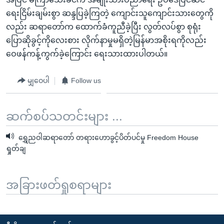
ရေးငြိမ်းချမ်းစွာ ဆန္ဒပြခဲ့ကြတဲ့ ကျောင်းသူကျောင်းသားတွေကို
လည်း ဆရာတော်က ထောက်ခံကူညီခဲ့ပြီး လွတ်လပ်စွာ စုရုံး
ပြောဆိုခွင့်ကိုလေးစား လိုက်နာမှုမရှိတဲ့မြန်မာအစိုးရကိုလည်း
ဝေဖန်ကန့်ကွက်ခဲ့ကြောင်း ရေးသားထားပါတယ်။
မျှဝေပါ
Follow us
ဆက်စပ်သတင်းများ ...
ရွှေညဝါဆရာတော် တရားဟောခွင့်ပိတ်ပင်မှု Freedom House
ရှုတ်ချ
အခြားဖတ်ရှုစရာများ