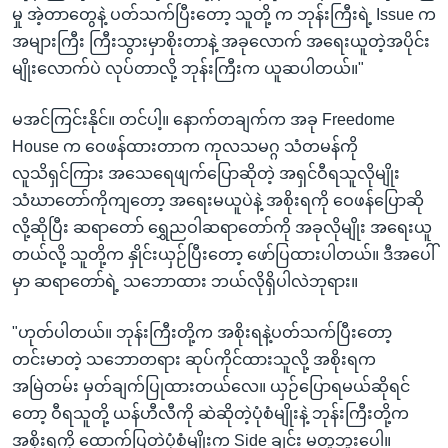
မှု အဲ့တာတွေနဲ့ ပတ်သက်ပြီးတော့ သူတို့ က ဘုန်းကြီးရဲ့ Issue က
အများကြီး ကြီးသွားမှာစိုးတာနဲ့ အခုလောက် အရေးယူတဲ့အပိုင်း
မျိုးလောက်ပဲ လုပ်တာလို့ ဘုန်းကြီးက ယူဆပါတယ်။"
မအင်ကြင်းနိုင်။ တင်ပါ့။ နောက်တချက်က အခု Freedome
House က ဝေဖန်ထားတာက ကုလသမဂ္ဂ သံတမန်ကို
လူသိရှင်ကြား အသေရေဖျက်ပြောဆိုတဲ့ အရှင်ဝီရသူလိုမျိုး
သံဃာတော်ကိုကျတော့ အရေးမယူပဲနဲ့ အစိုးရကို ဝေဖန်ပြောဆို
လို့ဆိုပြီး ဆရာတော် ရွှေညဝါဆရာတော်ကို အခုလိုမျိုး အရေးယူ
တယ်လို့ သူတို့က နှိုင်းယှဉ်ပြီးတော့ ဖော်ပြထားပါတယ်။ ဒီအပေါ်
မှာ ဆရာတော်ရဲ့ သဘောထား ဘယ်လိုရှိပါလဲဘုရား။
"ဟုတ်ပါတယ်။ ဘုန်းကြီးတို့က အစိုးရနဲ့ပတ်သက်ပြီးတော့
တင်းမာတဲ့ သဘောတရား ဆုပ်ကိုင်ထားသူလို့ အစိုးရက
အမြဲတမ်း မှတ်ချက်ပြုထားတယ်လေ။ ယှဉ်ပြောရမယ်ဆိုရင်
တော့ ဝီရသူတို့ ယန်ဟီလီကို ဆဲဆိုတဲ့ပုံစံမျိုးနဲ့ ဘုန်းကြီးတို့က
အစိုးရကို ထောက်ပြတဲ့ပုံစံမျိုးက Side ချင်း မတူဘူးပေါ့။