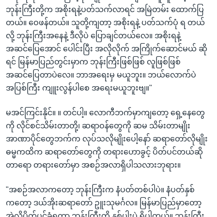
ဘုန်းကြီးတို့က အစိုးရနဲ့ပတ်သက်လာရင် အမြဲတမ်း ထောက်ပြ
တယ်။ ဝေဖန်တယ်။ သူတို့ကျတာ့ အစိုးရနဲ့ ပတ်သက်ပုံ ရ တယ်
လို့ ဘုန်းကြီးအနေနဲ့ ဒီလိုပဲ ပြောချင်တယ်လေ။ အစိုးရနဲ့
အဆင်ပြေအောင် ပေါင်းပြီး အလိုလိုက် အကြိုက်ဆောင်မယ် ဆို
ရင် မြန်မာပြည်တွင်းမှာက ဘုန်းကြီးဖြစ်ဖြစ် လူဖြစ်ဖြစ်
အဆင်ပြေတာပဲလေ။ ဘာအရေးမှ မယူဘူး။ ဘယ်လောက်ပဲ
အပြစ်ကြီး ကျူးလွန်ပါစေ အရေးမယူဘူးဗျ။"
မအင်ကြင်းနိုင်။ ။ တင်ပါ့။ လောကီဘက်မှာကျတော့ ရှေ့နေတွေ
ကို လိုင်စင်သိမ်းတာတို့၊ ဆရာဝန်တွေကို ဆမ သိမ်းတာမျိုး
အာဏာပိုင်တွေဘက်က လုပ်သလိုမျိုးပေါ့နော် ဆရာတော်လိုမျိုး
ဓမ္မကထိက ဆရာတော်တွေကို တရားဟောခွင့် ပိတ်ပင်တယ်ဆို
တာရော တရားတော်မှာ အစဉ်အလာရှိပါသလားဘုရား။
"အစဉ်အလာကတော့ ဘုန်းကြီးက နံပတ်တစ်ပါပဲ။ နံပတ်နှစ်
ကတော့ ဒယ်အိုးဆရာတော် ဥူးသုမင်္ဂလ။ မြန်မာပြည်မှာတော့
အဲ့လိုပိတ်ပင်ခံရတာ ဘုန်းကြီးတို့ နှစ်ပါးပဲ ရှိပါတယ်။ ဘုန်းကြီး