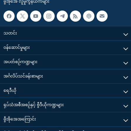
ဗွီအိုအေ လူမှုကွန်ယက်များ
သတင်း
၀န်ဆောင်မှုများ
အပတ်စဉ်ကဏ္ဍများ
အင်္ဂလိပ်သင်ခန်းစာများ
ရေဒီယို
ရုပ်သံအစီအစဉ်နှင့် ဗွီဒီယိုကဏ္ဍများ
ဗွီအိုအေအကြောင်း