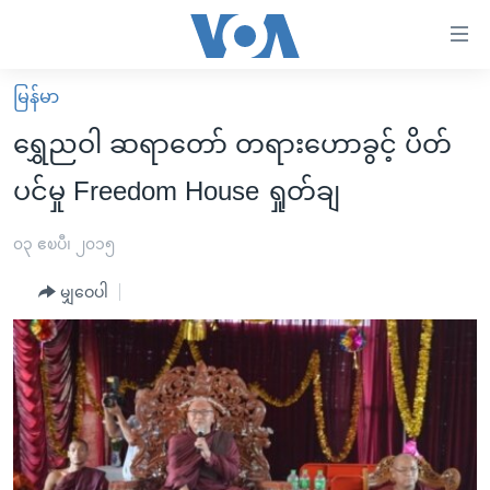
သုံး
ရ
လွယ်ကူ
မြန်မာ
မူလစာမျက်နှာ
စေ
ရွှေညဝါ ဆရာတော် တရားဟောခွင့် ပိတ်
မြန်မာ
သည့်
ပင်မှု Freedom House ရှုတ်ချ
ကမ္ဘာ့သတင်းများ
Link
ဗွီဒီယို
နိုင်ငံတကာ
၀၃ ဧၿပီ၊ ၂၀၁၅
များ
သတင်းလွတ်လပ်ခွင့်
အမေရိကန်
ပင်မ
မျှဝေပါ
ရပ်ဝန်းတခု လမ်းတခု အလွန်
တရုတ်
အကြောင်းအရာ
သို့
အင်္ဂလိပ်စာလေ့လာမယ်
အစ္စရေး-ပါလက်စတိုင်း
ကျော်
အပတ်စဉ်ကဏ္ဍများ
အမေရိကန်သုံးအီဒီယံ
ကြည့်
ရေဒီယိုနှင့်ရုပ်သံ အချက်အလက်များ
မကြေးမုံရဲ့ အင်္ဂလိပ်စာ
ရေဒီယို
ရန်
ပင်မ
ရေဒီယို/တီဗွီအစီအစဉ်
ရုပ်ရှင်ထဲက အင်္ဂလိပ်စာ
တီဗွီ