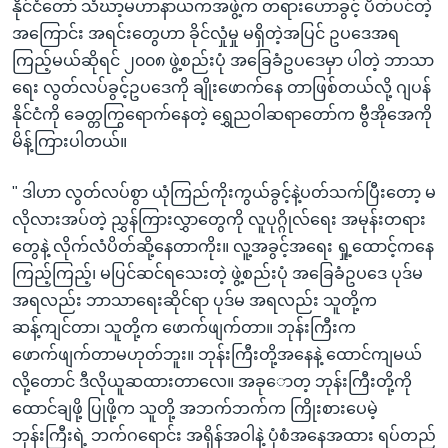
နိုင်ငံတော် သံဃာ့မဟာနာယကအဖွဲ့က တရားဟောခွင့် ပိတ်ပင်တဲ့
အကြောင်း အရင်းတွေဟာ ခိုင်လှုံမှု မရှိတဲ့အပြင် ဥပဒေအရ
ကြည့်မယ်ဆိုရင် ၂၀၀၈ ဖွဲ့စည်းပုံ အခြေခံဥပဒေမှာ ပါတဲ့ ဘာသာ
ရေး လွတ်လပ်ခွင့်ဥပဒေကို ချိုးဖောက်နေ တာဖြစ်တယ်လို့ ဂျပန်
နိုင်ငံကို ခေတ္တကြွရောက်နေတဲ့ ရွှေညဝါဆရာတော်က ဗွီအိုအေကို
မိန့်ကြားပါတယ်။
" ဒါဟာ လွတ်လပ်စွာ ယုံကြည်ကိုးကွယ်ခွင့်နဲ့ပတ်သက်ပြီးတော့ မ
လိုလားအပ်တဲ့ ညွှန်ကြားလွှာတွေကို လူပုဂ္ဂိုလ်ရေး အမုန်းတရား
တွေနဲ့ လိုက်လံပိတ်ဆို့နေတာကိုး။ လူ့အခွင့်အရေး ရှု့ထောင့်ကနေ
ကြည့်ကြည့်၊ မပြင်ဆင်ရသေးတဲ့ ဖွဲ့စည်းပုံ အခြေခံဥပဒေ ပုဒ်မ
အရလည်း ဘာသာရေးဆိုင်ရာ ပုဒ်မ အရလည်း သူတို့က
ဆန့်ကျင်တာ၊ သူတို့က ဖောက်ဖျက်တာ။ ဘုန်းကြီးက
ဖောက်ဖျက်တာမဟုတ်ဘူး။ ဘုန်းကြီးတို့အနေနဲ့ ထောင်ကျမယ်
လို့တောင် ဒီလိုယူဆထားတာလေ။ အခုောတ့ ဘုန်းကြီးတို့ကို
ထောင်ချဖို့ ပြုဖို့က သူတို့ အဘက်ဘက်က ကြိုးစားပေမဲ့
ဘုန်းကြီးရဲ့ ဘက်ဂရောင်း အရှိန်အဝါနဲ့ ပုံစံအနေအထား ရပ်တည်