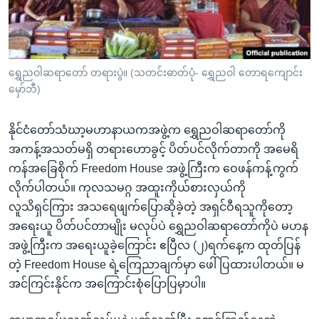
အ
သုတပဒေသာ အင်္ဂလိပ်စာ
ညွန်း
Learning English
စာမျက်နှာ
သို့
ဗွီအိုအေ လူမှုကွန်ယက်များ
ရွှေညဝါဆရာတော် တရားပွဲ။ (သတင်းဓာတ်ပုံ- ရွှေညဝါ တောရကျောင်း
ကျော်
မှော်ဘီ)
ကြည့်
ရန်
နိုင်ငံတော်သံဃာ့မဟာနာယကအဖွဲ့က ရွှေညဝါဆရာတော်ကို
ဘာသာစကားများ
ရှာဖွေ
အကန့်အသတ်မရှိ တရားဟောခွင့် ပိတ်ပင်လိုက်တာကို အမေရိ
ရန်
ကန်အခြေစိုက် Freedom House အဖွဲ့ကြီးက ဝေဖန်ကန့်ကွက်
နေရာ
လိုက်ပါတယ်။ ကုလသမဂ္ဂ အထူးကိုယ်စားလှယ်ကို
သို့
လူသိရှင်ကြား အသရေဖျက်ပြောဆိုခဲ့တဲ့ အရှင်ဝီရသူကိုတော့
ကျော်
အရေးယူ ပိတ်ပင်တာမျိုး မလုပ်ပဲ ရွှေညဝါဆရာတော်ကိုပဲ မဟန
ရန်
အဖွဲ့ကြီးက အရေးယူခဲ့ကြောင်း ဧပြီလ (၂)ရက်နေ့က ထုတ်ပြန်
တဲ့ Freedom House ရဲ့ကြေညာချက်မှာ ဖေါ်ပြထားပါတယ်။ မ
အင်ကြင်းနိုင်က အကြောင်းစုံပြောပြမှာပါ။