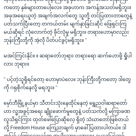
ကတော့ နှစ်များတာပေါ့လေ။ အခုဟာက အကန့်အသတ်မရှိဘူး။
အခုအရေးယူတဲ့ အချက်အလက်တွေ သူတို့ တင်ပြထားတာတွေနဲ့
ပတ်သက်ပြီးတော့ တကယ်တမ်း မျက်နှာခြင်းဆိုင် ဖြေရှင်းကြ
မယ်ဆိုရင် လုံလောက်တဲ့ ခိုင်လုံမှု မရှိဘူး။ တရားဟောမှာလည်း
ဘုန်းကြီးတို့ကို အဲ့လို ပိတ်ပင်ခွင့်မရှိဘူး။ "
မအင်ကြင်းနိုင်။ ။ ဆရာတော်ဘုရား တရားရော ဆက်ဟောဖို့ ရှိုပါ
လား ဘုရား။
" ပင့်တဲ့သူရှိရင်တော့ ဟောမှာပဲလေ။ ဘုန်းကြီးတို့ကတော့ ဒါတွေ
ကို ဂရုစိုက်နေလို့ မရဘူး။ "
မှော်ဘီမြို့နယ်မှာ သီတင်းသုံးနေထိုင်နေတဲ့ ရွှေညဝါဆရာတော်
ဟာ လူ့အခွင့်အရေး ချိူးဖောက်မှုတွေနဲ့ ပတ်သက်လို့ မကြာခဏ
လူသိရှင်ကြား ထုတ်ဖေါ်ပြောဆိုလေ့ ရှိတဲ့ သံဃာတော်ဖြစ်တယ်
လို့ Freedom House ကြေညာချက် မှာဖေါ်ပြထားပါတယ်။ ဒါ
အပြင် မကြာသေးခင်က အမျိုးသားပညာရေး ဥပဒေပြင်ဆင်