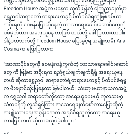
ကမ္ဘာတဝှမ်းလွတ်လပ်မှုနဲ့ ပတ်သက်ပြီး စောင့်ကြည့်နေတဲ့
Freedom House အဖွဲ့က မနေ့က ထုတ်ပြန်တဲ့ ကြေညာချက်မှာ
ရွှေညဝါဆရာတော် တရားဟောခွင့် ပိတ်ပင်ခံရတဲ့ဖြစ်ရပ်ဟာ
အစိုးရကို ဝေဖန်ပြောဆိုနေတဲ့ ဘာသာရေးခေါင်းဆောင်တွေကို
ပစ်မှတ်ထား အရေးယူနေ တာဖြစ် တယ်လို့ ဖေါ်ပြထားတာပါ။
ဒါနဲ့ပတ်သက်လို့ Freedom House ပြောခွင့်ရ အမျိုးသမီး Ana
Cosma က ပြောပြတာက
“အာဏာပိုင်တွေကို ဝေဖန်ကန့်ကွက်တဲ့ ဘာသာရေးခေါင်းဆောင်
တွေ ကို မြန်မာ အစိုးရက ရည်ရွယ်ချက်ချက်ရှိရှိ အရေးယူနေ
တယ် ဆိုတာရွှေညဝါ ဆရာတော်ရဲ့တရားဟောခွင့် ပိတ်ပင်ခံရမှု
က မီးမှောင်ထိုးပြနေတာဖြစ်ပါတယ်။ သံဃာ့ မဟာနာယကအဖွဲ့
က ရွှေညဝါ ဆရာတော်ကိုတော့ အရေးယူပေမယ့် ကုလသမဂ္ဂ
သံတမန်ကို လူသိရှင်ကြား အသေရေဖျက်စော်ကားပြောဆိုတဲ့
အမျိုးသားရေးအစွန်းရောက် အရှင်ဝီရသူကိုတော့ အရေးယူ
တားမြစ်တယ် ဆိုတာမလုပ်ခဲ့ပါဘူး။”