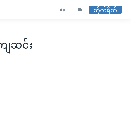
တိုက်ရိုက်
 ကျဆင်း