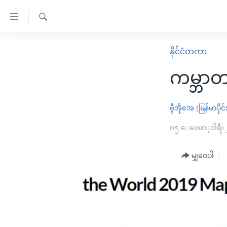
သုံး
ရ
ရှာဖွေ
လွယ်ကူ
မူလစာမျက်နှာ
နိုင်ငံတကာ
ရ
စေ
မြန်မာ
လာ
ကမ္ဘာတ
သည့်
ဒ်
ကမ္ဘာ့သတင်းများ
Link
ဗွီဒီယို
နိုင်ငံတကာ
ဗွီအိုအေ (မြန်မာပိုင်
များ
သတင်းလွတ်လပ်ခွင့်
အမေရိကန်
၀၅ ေဖေဖာ္၀ါရီ၊
ပင်မ
ရပ်ဝန်းတခု လမ်းတခု အလွန်
တရုတ်
အကြောင်းအရာ
အင်္ဂလိပ်စာလေ့လာမယ်
မျှဝေပါ
အစ္စရေး-ပါလက်စတိုင်း
သို့
အပတ်စဉ်ကဏ္ဍများ
အမေရိကန်သုံးအီဒီယံ
ကျော်
ကြည့်
ရေဒီယိုနှင့်ရုပ်သံ အချက်အလက်များ
မကြေးမုံရဲ့ အင်္ဂလိပ်စာ
ရေဒီယို
ရန်
ရေဒီယို/တီဗွီအစီအစဉ်
ရုပ်ရှင်ထဲက အင်္ဂလိပ်စာ
တီဗွီ
ပင်မ