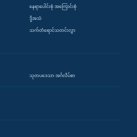
နေရာပေါင်းစုံ အကြောင်းစုံ
ဒို့အသံ
သက်တံရောင်သတင်းလွှာ
သုတပဒေသာ အင်္ဂလိပ်စာ