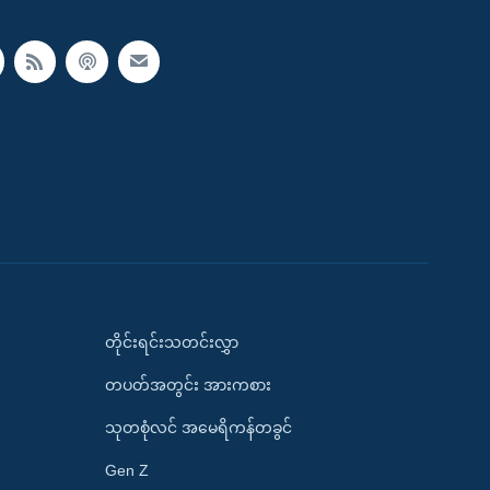
တိုင်းရင်းသတင်းလွှာ
တပတ်အတွင်း အားကစား
သုတစုံလင် အမေရိကန်တခွင်
Gen Z