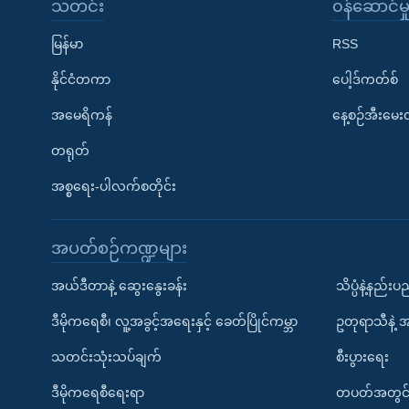
သတင်း
၀န်ဆောင်မှ
မြန်မာ
RSS
နိုင်ငံတကာ
ပေါ့ဒ်ကတ်စ်
အမေရိကန်
နေ့စဉ်အီးမေ
တရုတ်
အစ္စရေး-ပါလက်စတိုင်း
အပတ်စဉ်ကဏ္ဍများ
အယ်ဒီတာနဲ့ ဆွေးနွေးခန်း
သိပ္ပံနဲ့နည်း
ဒီမိုကရေစီ၊ လူ့အခွင့်အရေးနှင့် ခေတ်ပြိုင်ကမ္ဘာ
ဥတုရာသီနဲ့ 
သတင်းသုံးသပ်ချက်
စီးပွားရေး
ဒီမိုကရေစီရေးရာ
တပတ်အတွင်