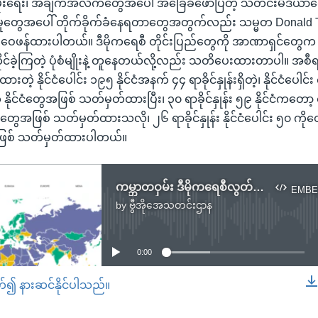
ိုးရေး၊ အချက်အလက်တွေအပေါ် အခြေခံဖော်ပြတဲ့ သတင်းမီဒီယာတွေနဲ
ူတွေအပေါ် တိုက်ခိုက်ခံနေရတာတွေအတွက်လည်း သမ္မတ Donald T
့ ဝေဖန်ထားပါတယ်။ ဒီမိုကရေစီ တိုင်းပြည်တွေကို အာဏာရှင်တွေက 
င်ခဲ့ကြတဲ့ ပုံစံမျိုးနဲ့ တူနေတယ်လို့လည်း သတိပေးထားတာပါ။ အစီရ
ဲ့ နိုင်ငံပေါင်း ၁၉၅ နိုင်ငံအနက် ၄၄ ရာခိုင်နှုန်းရှိတဲ့၊ နိုင်ငံပေါင်း 
ဲ့ နိုင်ငံတွေအဖြစ် သတ်မှတ်ထားပြီး၊ ၃၀ ရာခိုင်နှုန်း ၅၉ နိုင်ငံကတော
ငံတွေအဖြစ် သတ်မှတ်ထားသလို၊ ၂၆ ရာခိုင်နှုန်း နိုင်ငံပေါင်း ၅၀ ကို
ွေအဖြစ် သတ်မှတ်ထားပါတယ်။
ကမ္ဘာတဝှမ်း ဒီမိုကရေစီလွတ်လပ်ခွင့် ကျဆင်း
EMBE
by
ဗွီအိုအေသတင်းဌာန
No media source currently available
0:00
တ်၍ နားဆင်နိုင်ပါသည်။
EMBED