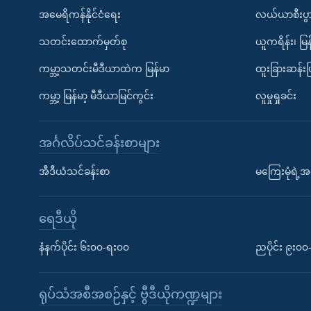
အမေရိကန်နိုင်ငံရေး
လယ်ယာစီးပွ
သတင်းထောက်မှတ်စု
ယူကရိန်း၊ မြန
ကမ္ဘာ့သတင်းမီဒီယာထဲက မြန်မာ
ထူးခြားဆန်း
ကမ္ဘာ့ မြန်မာ့ မီဒီယာမြင်ကွင်း
လူမှုရှုခင်း
အင်္ဂလိပ်သင်ခန်းစာများ
အီဒီယံသင်ခန်းစာ
မကြေးမုံရဲ့အင
ရေဒီယို
နံနက်ပိုင်း ၆း၀၀-ရး၀၀
ညပိုင်း ၉း၀
ရုပ်သံအစီအစဉ်နှင့် ဗွီဒီယိုကဏ္ဍများ