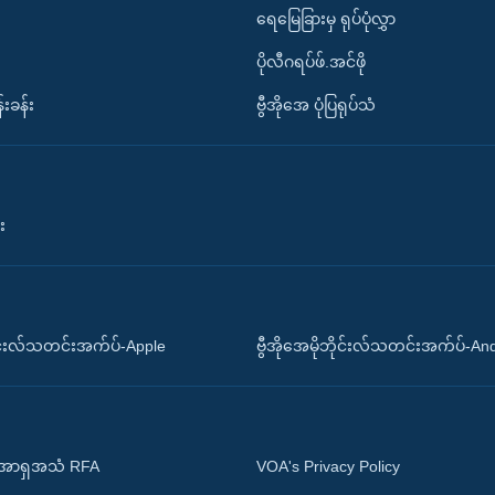
ရေမြေခြားမှ ရုပ်ပုံလွှာ
ပိုလီဂရပ်ဖ်.အင်ဖို
်းခန်း
ဗွီအိုအေ ပုံပြရုပ်သံ
း
ိုင်းလ်သတင်းအက်ပ်-Apple
ဗွီအိုအေမိုဘိုင်းလ်သတင်းအက်ပ်-An
 အာရှအသံ RFA
VOA's Privacy Policy