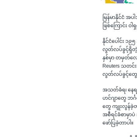
မြန်မာနိုင်ငံ 
ဖြစ်ကြောင်း ဝါ
နိုင်ငံပေါင်း ၁
လွတ်လပ်ခွင့်ရှိတ
နှစ်မှာ တမှတ်လျေ
Reuters သတင်း
လွတ်လပ်ခွင့်တွေအ
အသတ်ခံရ၊ နေရပ်စွ
ဟင်ဂျာတွေ ဘင်္ဂ
တွေ ကျုးလွန်ခ
အစီရင်ခံစာမှာ
ဖော်ပြခဲ့တာပါ။