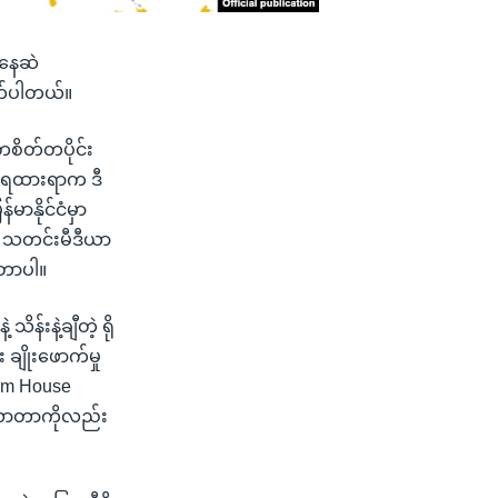
းနေဆဲ
ုက်ပါတယ်။
တစိတ်တပိုင်း
မှတ်ရထားရာက ဒီ
မာနိုင်ငံမှာ
် သတင်းမီဒီယာ
ဲ့တာပါ။
န်းနဲ့ချီတဲ့ ရို
ချိုးဖောက်မှု
om House
းလာတာကိုလည်း