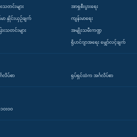
ားသတင်းများ
အာရှစီးပွားရေး
်မာ နှိုင်းယှဉ်ချက်
ကျန်းမာရေး
ပြားသတင်းများ
အမျိုးသမီးကဏ္ဍ
ရိုဟင်ဂျာအရေး မျှော်လင့်ချက်
်္ဂလိပ်စာ
ရုပ်ရှင်ထဲက အင်္ဂလိပ်စာ
၀-၁၀း၀၀