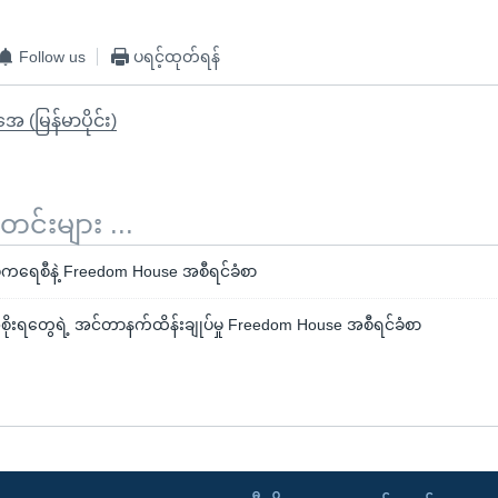
Follow us
ပရင့်ထုတ်ရန်
ုအေ (မြန်မာပိုင်း)
်းများ ...
ုကရေစီနဲ့ Freedom House အစီရင်ခံစာ
စိုးရတွေရဲ့ အင်တာနက်ထိန်းချုပ်မှု Freedom House အစီရင်ခံစာ