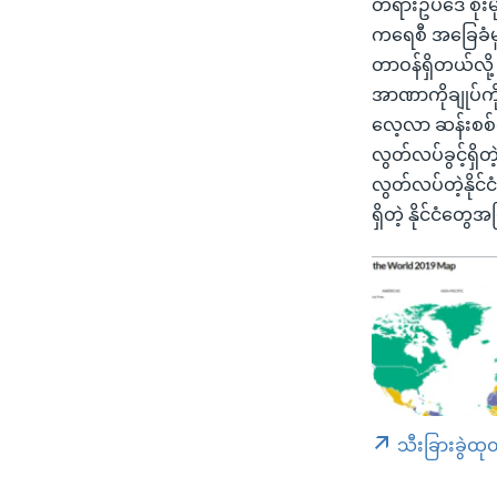
တရားဥပဒေ စိုးမ
ကရေစီ အခြေခံမ
တာဝန်ရှိတယ်လို
အာဏာကိုချုပ်ကို
လေ့လာ ဆန်းစစ်ထားတ
လွတ်လပ်ခွင့်ရှိတ
လွတ်လပ်တဲ့နိုင်
ရှိတဲ့ နိုင်ငံတ
သီးခြားခွဲထု