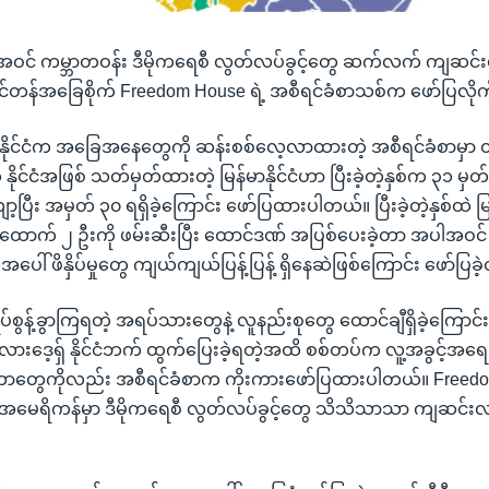
အပါအဝင် ကမ္ဘာတဝန်း ဒီမိုကရေစီ လွတ်လပ်ခွင့်တွေ ဆက်လက် ကျဆင်
ရှင်တန်အခြေစိုက် Freedom House ရဲ့ အစီရင်ခံစာသစ်က ဖော်ပြလိ
၉၅ နိုင်ငံက အခြေအနေတွေကို ဆန်းစစ်လေ့လာထားတဲ့ အစီရင်ခံစာမှာ 
ဲ့ နိုင်ငံအဖြစ် သတ်မှတ်ထားတဲ့ မြန်မာနိုင်ငံဟာ ပြီးခဲ့တဲ့နှစ်က ၃၁ 
ာ့ပြီး အမှတ် ၃၀ ရရှိခဲ့ကြောင်း ဖော်ပြထားပါတယ်။ ပြီးခဲ့တဲ့နှစ်ထဲ မြန်
ထောက် ၂ ဦးကို ဖမ်းဆီးပြီး ထောင်ဒဏ် အပြစ်ပေးခဲ့တာ အပါအဝင
ပေါ် ဖိနှိပ်မှုတွေ ကျယ်ကျယ်ပြန့်ပြန့် ရှိနေဆဲဖြစ်ကြောင်း ဖော်ပြခ
န့်ခွာကြရတဲ့ အရပ်သားတွေနဲ့ လူနည်းစုတွေ ထောင်ချီရှိခဲ့ကြောင်းနဲ့ သိ
လားဒေ့ရှ် နိုင်ငံဘက် ထွက်ပြေးခဲ့ရတဲ့အထိ စစ်တပ်က လူ့အခွင့်အရေး 
ဲ့တာတွေကိုလည်း အစီရင်ခံစာက ကိုးကားဖော်ပြထားပါတယ်။ Freed
ပဲ အမေရိကန်မှာ ဒီမိုကရေစီ လွတ်လပ်ခွင့်တွေ သိသိသာသာ ကျဆင်