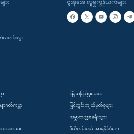
ုများ
ဗွီအိုအေ လူမှုကွန်ယက်များ
းလ်သတင်းလွှာ
ပညာ
မြန်မာပြည်မှပေးစာ
အနာဂတ်ကမ္ဘာ
မြင်ကွင်းကျယ်မှတ်စုများ
ကမ္ဘာတလွှားခရီးသွား
း အားကစား
ဒီသီတင်းပတ် အာရှနိုင်ငံရေး