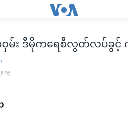
ဝှမ်း ဒီမိုကရေစီလွတ်လပ်ခွင့်
း)
 ၂၀၁၉