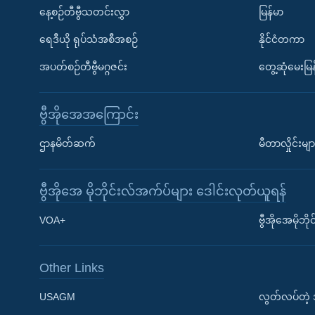
နေ့စဉ်တီဗွီသတင်းလွှာ
မြန်မာ
ရေဒီယို ရုပ်သံအစီအစဉ်
နိုင်ငံတကာ
အပတ်စဉ်တီဗွီမဂ္ဂဇင်း
တွေ့ဆုံမေးမြန
ဗွီအိုအေအကြောင်း
ဌာနမိတ်ဆက်
မီတာလှိုင်းမျာ
ဗွီအိုအေ မိုဘိုင်းလ်အက်ပ်များ ဒေါင်းလုတ်ယူရန်
Learning English
VOA+
ဗွီအိုအေမိုဘ
ဗွီအိုအေ လူမှုကွန်ယက်များ
Other Links
USAGM
လွတ်လပ်တဲ့