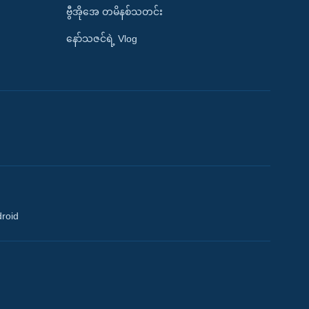
ဗွီအိုအေ တမိနစ်သတင်း
နော်သဇင်ရဲ့ Vlog
droid