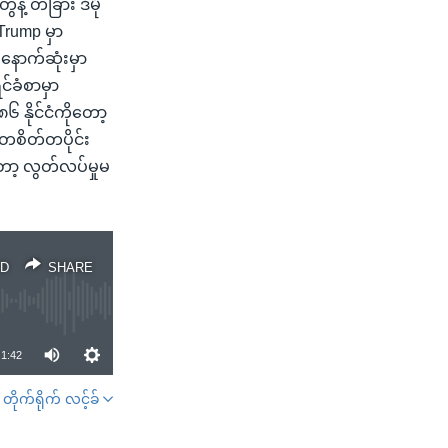
့ တခြား ဒီမို
rump မှာ
နောက်ဆုံးမှာ
င်ခံစာမှာ
၈၆ နိုင်ငံကိုတော့
့ တစိတ်တပိုင်း
တော့ လွတ်လပ်မှုမ
D
SHARE
1:42
တိုက်ရိုက် လင့်ခ်
SHARE