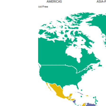
သုတပဒေသာ အင်္ဂလိပ်စာ
အ
ညွန်း
စာမျက်နှာ
သို့
ကျော်
ကြည့်
ရန်
ရှာဖွေ
ရန်
နေရာ
သို့
ကျော်
ရန်