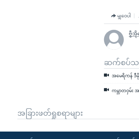
မျှဝေပါ
ဗွီအိ
ဆက်စပ်သတင
အမေရိကန် ဒီမိ
ကမ္ဘာတဝှမ်း အ
အခြားဖတ်ရှုစရာများ