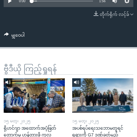
အ
0:00
1:56
သုတပဒေသာ အင်္ဂလိပ်စာ
ညွန်း
Learning English
တိုက်ရိုက် လင့်ခ်
စာမျက်နှာ
သို့
ဗွီအိုအေ လူမှုကွန်ယက်များ
ကျော်
မျှဝေပါ
ကြည့်
ရန်
ဘာသာစကားများ
ရှာဖွေ
ဗွီဒီယို ကြည့်ရှုရန်
ရန်
နေရာ
သို့
ကျော်
ရန်
၁၅ မတ္၊ ၂၀၂၅
၁၅ မတ္၊ ၂၀၂၅
ရိုဟင်ဂျာ အထောက်အပံ့ဖြတ်
အပစ်ရပ်ရေးသဘောမတူရင်
တောက်မှု ဟန့်တားဖို့ ကုလ
ရုရှားကို G7 ဒဏ်ခတ်မည်