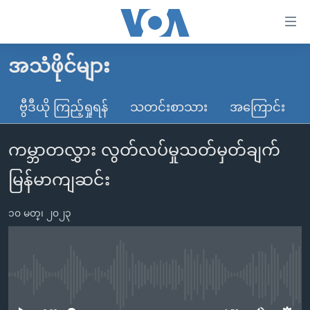
သုံး
ရ
လွယ်ကူ
အသံဖိုင်များ
မူလစာမျက်နှာ
စေ
မြန်မာ
ဗွီဒီယို ကြည့်ရှုရန်
သတင်းစာသား
အကြောင်း
သည့်
ကမ္ဘာ့သတင်းများ
Link
ကမ္ဘာတလွှား လွတ်လပ်မှုသတ်မှတ်ချက်
ဗွီဒီယို
နိုင်ငံတကာ
များ
သတင်းလွတ်လပ်ခွင့်
အမေရိကန်
မြန်မာကျဆင်း
ပင်မ
ရပ်ဝန်းတခု လမ်းတခု အလွန်
တရုတ်
အကြောင်းအရာ
၁၀ မတ္၊ ၂၀၂၃
သို့
အင်္ဂလိပ်စာလေ့လာမယ်
အစ္စရေး-ပါလက်စတိုင်း
ကျော်
အပတ်စဉ်ကဏ္ဍများ
အမေရိကန်သုံးအီဒီယံ
ကြည့်
ရေဒီယိုနှင့်ရုပ်သံ အချက်အလက်များ
မကြေးမုံရဲ့ အင်္ဂလိပ်စာ
ရေဒီယို
ရန်
No media source currently available
ပင်မ
ရေဒီယို/တီဗွီအစီအစဉ်
ရုပ်ရှင်ထဲက အင်္ဂလိပ်စာ
တီဗွီ