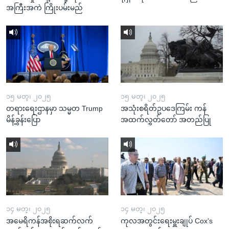
အကြီးအကဲ ကြိုးပမ်းမည်
၁၅ မတ္၊ ၂၀၂၅
၁၅ မတ္၊ ၂၀၂၅
တရားရေးဌာနမှာ သမ္မတ Trump
အသုံးစရိတ်ဥပဒေကြမ်း ကန်
မိန့်ခွန်းပြော
အထက်လွှတ်တော် အတည်ပြု
၁၄ မတ္၊ ၂၀၂၅
၁၄ မတ္၊ ၂၀၂၅
အမေရိကန်အစိုးရဆက်လက်
ကုလအတွင်းရေးမှူးချုပ် Cox's