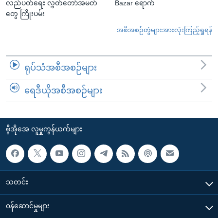
လည်ပတ်ရေး လွှတ်တော်အမတ်
Bazar ရောက်
တွေ ကြိုးပမ်း
အစီအစဉ်တွဲများအားလုံးကြည့်ရှုရန်
ရုပ်သံအစီအစဉ်များ
ရေဒီယိုအစီအစဉ်များ
ဗွီအိုအေ လူမှုကွန်ယက်များ
သတင်း
၀န်ဆောင်မှုများ