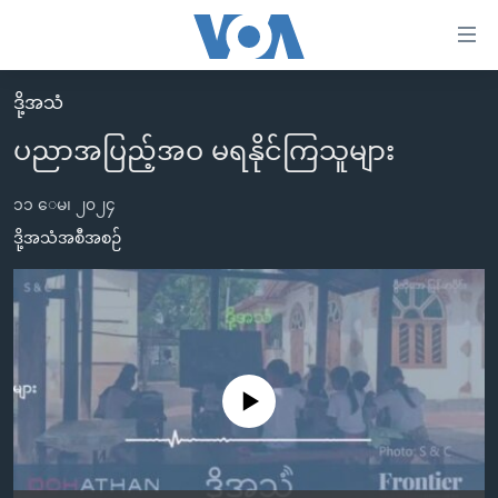
သုံး
ရ
လွယ်ကူ
ဒို့အသံ
မူလစာမျက်နှာ
စေ
ပညာအပြည့်အဝ မရနိုင်ကြသူများ
မြန်မာ
သည့်
ကမ္ဘာ့သတင်းများ
၁၁ ေမ၊ ၂၀၂၄
Link
ဗွီဒီယို
နိုင်ငံတကာ
ဒို့အသံအစီအစဉ်
များ
သတင်းလွတ်လပ်ခွင့်
အမေရိကန်
ပင်မ
ရပ်ဝန်းတခု လမ်းတခု အလွန်
တရုတ်
အကြောင်းအရာ
သို့
အင်္ဂလိပ်စာလေ့လာမယ်
အစ္စရေး-ပါလက်စတိုင်း
ကျော်
အပတ်စဉ်ကဏ္ဍများ
အမေရိကန်သုံးအီဒီယံ
No media source currently available
ကြည့်
ရေဒီယိုနှင့်ရုပ်သံ အချက်အလက်များ
မကြေးမုံရဲ့ အင်္ဂလိပ်စာ
ရေဒီယို
ရန်
ပင်မ
ရေဒီယို/တီဗွီအစီအစဉ်
ရုပ်ရှင်ထဲက အင်္ဂလိပ်စာ
တီဗွီ