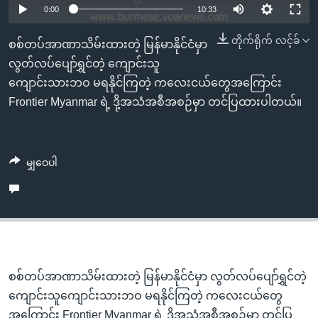
အ
0:00
10:33
သုတပဒေသာ အင်္ဂလိပ်စာ
ညွန်း
Learning English
တိုက်ရိုက် လင့်ခ်
စာမျက်နှာ
စစ်တပ်အာဏာသိမ်းထားတဲ့ မြန်မာနိုင်ငံမှာ
သို့
ဗွီအိုအေ လူမှုကွန်ယက်များ
လွတ်လပ်ပျော်ရွှင်တဲ့ ကျောင်းသူ
ကျော်
ကျောင်းသားဘဝ မရနိုင်ကြတဲ့ ကလေးငယ်တွေအကြောင်း
ကြည့်
Frontier Myanmar ရဲ့ ဒို့အသံအစီအစဉ်မှာ တင်ပြထားပါတယ်။
ရန်
ဘာသာစကားများ
ရှာဖွေ
ရန်
မျှဝေပါ
နေရာ
သို့
ကျော်
ရန်
စစ်တပ်အာဏာသိမ်းထားတဲ့ မြန်မာနိုင်ငံမှာ လွတ်လပ်ပျော်ရွှင်တဲ့
ကျောင်းသူကျောင်းသားဘဝ မရနိုင်ကြတဲ့ ကလေးငယ်တွေ
အကြောင်း Frontier Myanmar ရဲ့ ဒို့အသံအစီအစဉ်မှာ တင်ပြ