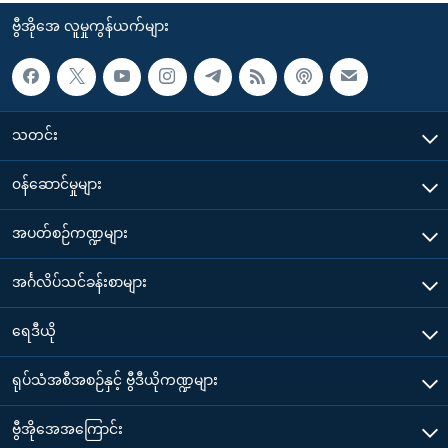
ဗွီအိုအေ လူမှုကွန်ယက်များ
သတင်း
၀န်ဆောင်မှုများ
အပတ်စဉ်ကဏ္ဍများ
အင်္ဂလိပ်သင်ခန်းစာများ
ရေဒီယို
ရုပ်သံအစီအစဉ်နှင့် ဗွီဒီယိုကဏ္ဍများ
ဗွီအိုအေအကြောင်း