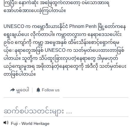
ကြပြီး၊ နောက်ဆုံး အဖြေထွက်လာတော့ ဝမ်းသာအားရ
အော်ဟစ်အားပေးခဲ့ကြပါတယ်။
UNESCO က ကမ္ဘောဒီးယားနိုင်ငံ Phnom Penh မြို့တော်ကနေ
ရွေးချယ်ပေး လိုက်တာပါ။ ကမ္ဘာတလွှားက နေရာဒေသပေါင်း
၉၆၀ ကျော်ကို ကမ္ဘာ့ အမွေအနှစ် ထိမ်းသိန်းစောင့်ရှောက်ရမ
ယ့်ေ
နရာတွေအဖြစ် UNESCO က သတ်မှတ်ပေးထားတာဖြစ်
ပါတယ်။ သူတို့က သိပ်ထူးခြားလှပတဲ့နေရာတွေ ဒါမှမဟုတ်
ယဉ်ကျေးမှုအရ အဖိုးတန်တဲ့နေရာတွေကို အဲဒီလို သတ်မှတ်ပေး
တာဖြစ်ပါတယ်။
မျှဝေပါ
Follow us
ဆက်စပ်သတင်းများ ...
Fuji - World Heritage