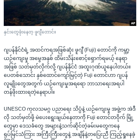
အ
သုတပဒေသာ အင်္ဂလိပ်စာ
ညွန်း
Learning English
စာမျက်နှာ
သို့
ဗွီအိုအေ လူမှုကွန်ယက်များ
နှင်းတွေဖုံးနေတ့ ဖူဂျီတောင်။
ကျော်
ကြည့်
ဂျပန်နိုင်ငံရဲ့ အထင်ကရအဖြစ်ဆုံး ဖူဂျီ (Fuji) တောင်ကို ကမ္ဘာ့
ရန်
ဘာသာစကားများ
ယဉ်ကျေးမှု အမွေအနှစ် ထိမ်းသိန်းစောင့်ရှောက်ရမယ့် နေရာ
ရှာဖွေ
အဖြစ် သတ်မှတ်လိုက်လို့ ဂျပန်နိုင်ငံ အထူးဂုဏ်ယူနေပါတယ်။
ရန်
ပေတစ်သောင်း နှစ်ထောင်ကျော်မြင့်တဲ့ Fuji တောင်ဟာ ဂျပန်
နေရာ
လူမျိုးတွေအတွက် ယဉ်ကျေးမှုအရရော ဘာသာရေးအရပါ
သို့
တန်ဖိုးထားရတဲ့နေရာပါ။
ကျော်
ရန်
UNESCO ကုလသမဂ္ဂ ပညာရေး သိပ္ပံနဲ့ ယဉ်ကျေးမှု အဖွဲ့က အဲဒီ
လို သတ်မှတ်ဖို့ မဲပေးရွေးချယ်နေတာကို Fuji တောင်တဝိုက် မြို့
တွေမှာ ဒေသခံတွေ အများနဲ့သက်ဆိုင်တဲ့ခမ်းမတွေကနေ
ရုပ်မြင်သံကြား အကြီးကြီးတွေနဲ့ အချိန်နဲ့တပြေးညီ ကြည့်ရှုနေခဲ့