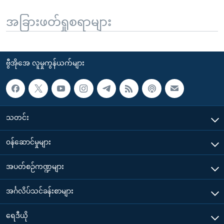
အခြားဖတ်ရှုစရာများ
ဗွီအိုအေ လူမှုကွန်ယက်များ
သတင်း
၀န်ဆောင်မှုများ
အပတ်စဉ်ကဏ္ဍများ
အင်္ဂလိပ်သင်ခန်းစာများ
ရေဒီယို