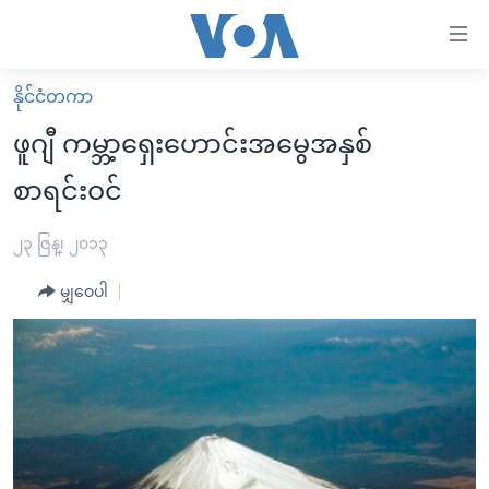
သုံး
ရ
လွယ်ကူ
နိုင်ငံတကာ
မူလစာမျက်နှာ
စေ
ဖူဂျီ ကမ္ဘာ့ရှေးဟောင်းအမွေအနှစ်
မြန်မာ
သည့်
စာရင်းဝင်
ကမ္ဘာ့သတင်းများ
Link
ဗွီဒီယို
နိုင်ငံတကာ
၂၃ ဇြန္၊ ၂၀၁၃
များ
သတင်းလွတ်လပ်ခွင့်
အမေရိကန်
ပင်မ
မျှဝေပါ
ရပ်ဝန်းတခု လမ်းတခု အလွန်
တရုတ်
အကြောင်းအရာ
သို့
အင်္ဂလိပ်စာလေ့လာမယ်
အစ္စရေး-ပါလက်စတိုင်း
ကျော်
အပတ်စဉ်ကဏ္ဍများ
အမေရိကန်သုံးအီဒီယံ
ကြည့်
ရေဒီယိုနှင့်ရုပ်သံ အချက်အလက်များ
မကြေးမုံရဲ့ အင်္ဂလိပ်စာ
ရေဒီယို
ရန်
ပင်မ
ရေဒီယို/တီဗွီအစီအစဉ်
ရုပ်ရှင်ထဲက အင်္ဂလိပ်စာ
တီဗွီ