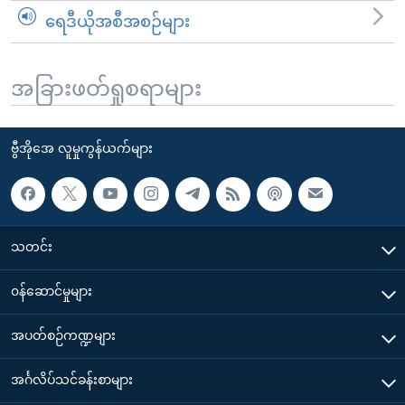
ရေဒီယိုအစီအစဉ်များ
အခြားဖတ်ရှုစရာများ
ဗွီအိုအေ လူမှုကွန်ယက်များ
သတင်း
၀န်ဆောင်မှုများ
အပတ်စဉ်ကဏ္ဍများ
အင်္ဂလိပ်သင်ခန်းစာများ