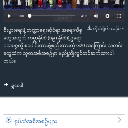
အ
သုတပဒေသာ အင်္ဂလိပ်စာ
ညွန်း
Learning English
0:00
4:03
စာမျက်နှာ
သို့
ဗွီအိုအေ လူမှုကွန်ယက်များ
တိုက်ရိုက် လင့်ခ်
စီးပွားရေးနဲ့ ဘဏ္ဍာရေးဆိုင်ရာ အရေးကိစ္စ
ကျော်
တွေအတွက် ကမ္ဘာနိုင်ငံ (၁၉) နိုင်ငံနဲ့ ဥရော
ကြည့်
ပသမဂ္ဂတို့ စုပေါင်းထားဖွဲ့စည်းထားတဲ့ G20 အကြောင်း သတင်း
ရန်
ဘာသာစကားများ
တွေထဲက သုတအစီအစဉ်မှာ မညိုညိုလွင်တင်ဆက်ထားပါ
ရှာဖွေ
တယ်။
ရန်
နေရာ
သို့
မျှဝေပါ
ကျော်
ရန်
ရုပ်သံအစီအစဉ်များ