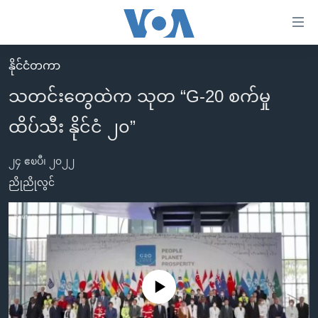
သုံး
ရ
လွယ်ကူ
နိုင်ငံတကာ
မူလစာမျက်နှာ
စေ
သတင်းတွေထဲက သုတ “G-20 စက်မှု
မြန်မာ
သည့်
ထိပ်သီး နိုင်ငံ ၂၀”
ကမ္ဘာ့သတင်းများ
Link
ဗွီဒီယို
နိုင်ငံတကာ
များ
၂၄ ဧၿပီ၊ ၂၀၂၂
သတင်းလွတ်လပ်ခွင့်
အမေရိကန်
ညိုညိုလွင်
ပင်မ
ရပ်ဝန်းတခု လမ်းတခု အလွန်
တရုတ်
အကြောင်းအရာ
သို့
အင်္ဂလိပ်စာလေ့လာမယ်
အစ္စရေး-ပါလက်စတိုင်း
ကျော်
အပတ်စဉ်ကဏ္ဍများ
အမေရိကန်သုံးအီဒီယံ
ကြည့်
ရေဒီယိုနှင့်ရုပ်သံ အချက်အလက်များ
မကြေးမုံရဲ့ အင်္ဂလိပ်စာ
ရေဒီယို
ရန်
No media source currently available
ပင်မ
ရေဒီယို/တီဗွီအစီအစဉ်
ရုပ်ရှင်ထဲက အင်္ဂလိပ်စာ
တီဗွီ