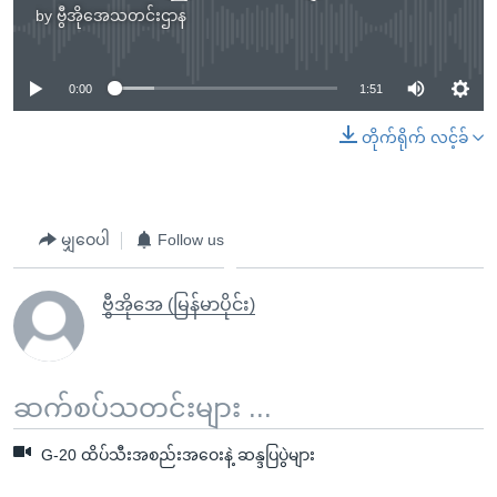
by
ဗွီအိုအေသတင်းဌာန
No media source currently available
0:00
1:51
တိုက်ရိုက် လင့်ခ်
မျှဝေပါ
Follow us
ဗွီအိုအေ (မြန်မာပိုင်း)
ဆက်စပ်သတင်းများ ...
G-20 ထိပ်သီးအစည်းအဝေးနဲ့ ဆန္ဒပြပွဲများ