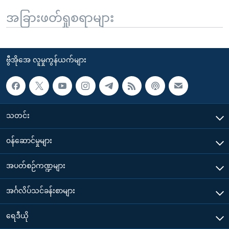
အခြားဖတ်ရှုစရာများ
ဗွီအိုအေ လူမှုကွန်ယက်များ
သတင်း
၀န်ဆောင်မှုများ
အပတ်စဉ်ကဏ္ဍများ
အင်္ဂလိပ်သင်ခန်းစာများ
ရေဒီယို