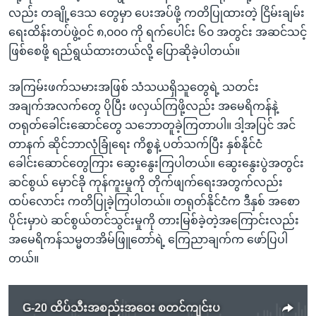
လည်း တချို့ဒေသ တွေမှာ ပေးအပ်ဖို့ ကတိပြုထားတဲ့ ငြိမ်းချမ်း
ရေးထိန်းတပ်ဖွဲ့ဝင် ၈,၀၀၀ ကို ရက်ပေါင်း ၆၀ အတွင်း အဆင်သင့်
ဖြစ်စေဖို့ ရည်ရွယ်ထားတယ်လို့ ပြောဆိုခဲ့ပါတယ်။
အကြမ်းဖက်သမားအဖြစ် သံသယရှိသူတွေရဲ့ သတင်း
အချက်အလက်တွေ ပိုပြီး ဖလှယ်ကြဖို့လည်း အမေရိကန်နဲ့
တရုတ်ခေါင်းဆောင်တွေ သဘောတူခဲ့ကြတာပါ။ ဒါ့အပြင် အင်
တာနက် ဆိုင်ဘာလုံခြုံရေး ကိစ္စနဲ့ ပတ်သက်ပြီး နှစ်နိုင်ငံ
ခေါင်းဆောင်တွေကြား ဆွေးနွေးကြပါတယ်။ ဆွေးနွေးပွဲအတွင်း
ဆင်စွယ် မှောင်ခို ကုန်ကူးမှုကို တိုက်ဖျက်ရေးအတွက်လည်း
ထပ်လောင်း ကတိပြုခဲ့ကြပါတယ်။ တရုတ်နိုင်ငံက ဒီနှစ် အစော
ပိုင်းမှာပဲ ဆင်စွယ်တင်သွင်းမှုကို တားမြစ်ခဲ့တဲ့အကြောင်းလည်း
အမေရိကန်သမ္မတအိမ်ဖြူတော်ရဲ့ ကြေညာချက်က ဖော်ပြပါ
တယ်။
G-20 ထိပ်သီးအစည်းအဝေး စတင်ကျင်းပ