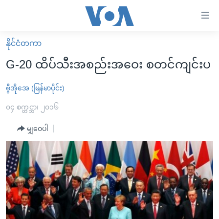
သုံး
ရ
လွယ်ကူ
နိုင်ငံတကာ
မူလစာမျက်နှာ
စေ
G-20 ထိပ်သီးအစည်းအဝေး စတင်ကျင်းပ
မြန်မာ
သည့်
ကမ္ဘာ့သတင်းများ
ဗွီအိုအေ (မြန်မာပိုင်း)
Link
ဗွီဒီယို
နိုင်ငံတကာ
၀၄ စက္တင္ဘာ၊ ၂၀၁၆
များ
သတင်းလွတ်လပ်ခွင့်
အမေရိကန်
မျှဝေပါ
ပင်မ
ရပ်ဝန်းတခု လမ်းတခု အလွန်
တရုတ်
အကြောင်းအရာ
သို့
အင်္ဂလိပ်စာလေ့လာမယ်
အစ္စရေး-ပါလက်စတိုင်း
ကျော်
အပတ်စဉ်ကဏ္ဍများ
အမေရိကန်သုံးအီဒီယံ
ကြည့်
ရေဒီယိုနှင့်ရုပ်သံ အချက်အလက်များ
မကြေးမုံရဲ့ အင်္ဂလိပ်စာ
ရေဒီယို
ရန်
ပင်မ
ရေဒီယို/တီဗွီအစီအစဉ်
ရုပ်ရှင်ထဲက အင်္ဂလိပ်စာ
တီဗွီ