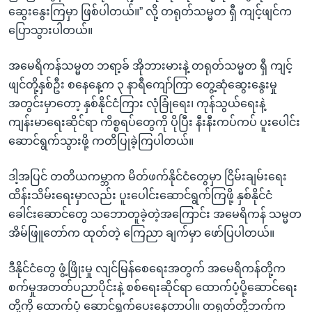
ဆွေးနွေးကြမှာ ဖြစ်ပါတယ်။” လို့ တရုတ်သမ္မတ ရှီ ကျင့်ဖျင်က
ပြောသွားပါတယ်။
အမေရိကန်သမ္မတ ဘရာ့ခ် အိုဘားမားနဲ့ တရုတ်သမ္မတ ရှီ ကျင့်
ဖျင်တို့နှစ်ဦး စနေနေ့က ၃ နာရီကျော်ကြာ တွေ့ဆုံဆွေးနွေးမှု
အတွင်းမှာတော့ နှစ်နိုင်ငံကြား လုံခြုံရေး၊ ကုန်သွယ်ရေးနဲ့
ကျန်းမာရေးဆိုင်ရာ ကိစ္စရပ်တွေကို ပိုပြီး နီးနီးကပ်ကပ် ပူးပေါင်း
ဆောင်ရွက်သွားဖို့ ကတိပြုခဲ့ကြပါတယ်။
ဒါ့အပြင် တတိယကမ္ဘာက မိတ်ဖက်နိုင်ငံတွေမှာ ငြိမ်းချမ်းရေး
ထိန်းသိမ်းရေးမှာလည်း ပူးပေါင်းဆောင်ရွက်ကြဖို့ နှစ်နိုင်ငံ
ခေါင်းဆောင်တွေ သဘောတူခဲ့တဲ့အကြောင်း အမေရိကန် သမ္မတ
အိမ်ဖြူတော်က ထုတ်တဲ့ ကြေညာ ချက်မှာ ဖော်ပြပါတယ်။
ဒီနိုင်ငံတွေ ဖွံ့ဖြိုးမှု လျင်မြန်စေရေးအတွက် အမေရိကန်တို့က
စက်မှုအတတ်ပညာပိုင်းနဲ့ စစ်ရေးဆိုင်ရာ ထောက်ပံ့ပို့ဆောင်ရေး
တို့ကို ထောက်ပံ့ ဆောင်ရွက်ပေးနေတာပါ။ တရုတ်တို့ဘက်က