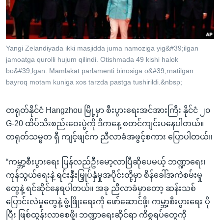
အ
သုတပဒေသာ အင်္ဂလိပ်စာ
ညွန်း
Learning English
စာမျက်နှာ
သို့
ဗွီအိုအေ လူမှုကွန်ယက်များ
Yangi Zelandiyada ikki masjidda juma namoziga yig&#39;ilgan
ကျော်
jamoatga qurolli hujum qilindi. Otishmada 49 kishi halok
ကြည့်
bo&#39;lgan. Mamlakat parlamenti binosiga o&#39;rnatilgan
bayroq motam kuniga xos tarzda pastga tushirildi.&nbsp;
ရန်
ဘာသာစကားများ
ရှာဖွေ
ရန်
တရုတ်နိုင်ငံ Hangzhou မြို့မှာ စီးပွားရေးအင်အားကြီး နိုင်ငံ ၂၀
နေရာ
G-20 ထိပ်သီးစည်းဝေးပွဲကို ဒီကနေ့ စတင်ကျင်းပနေပါတယ်။
သို့
တရုတ်သမ္မတ ရှီ ကျင့်ဖျင်က ညီလာခံအဖွင့်စကား ပြောပါတယ်။
ကျော်
“ကမ္ဘာ့စီးပွားရေး ပြန်လည်ဦးမော့လာပြီဆိုပေမယ့် ဘဏ္ဍာရေး၊
ရန်
ကုန်သွယ်ရေးနဲ့ ရင်းနှီးမြှုပ်နှံမှုအပိုင်းတို့မှာ စိန်ခေါ်အကဲစမ်းမှု
တွေနဲ့ ရင်ဆိုင်နေရပါတယ်။ အခု ညီလာခံမှာတော့ ဆန်းသစ်
ပြောင်းလဲမှုတွေနဲ့ ဖွံ့ဖြိုးရေးကို ဖော်ဆောင်ဖို့၊ ကမ္ဘာ့စီးပွားရေး ပို
ပြီး ဖြစ်ထွန်းလာစေဖို့၊ ဘဏ္ဍာရေးဆိုင်ရာ ကိစ္စရပ်တွေကို