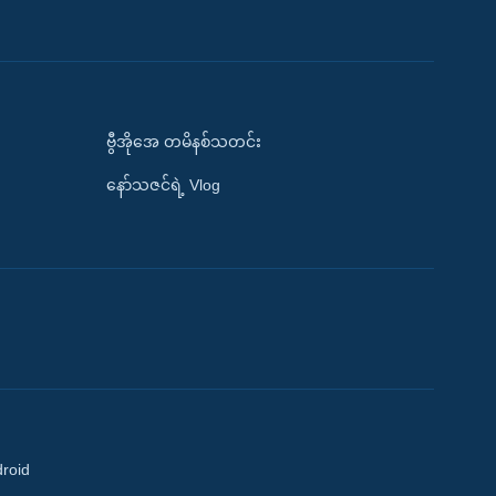
ဗွီအိုအေ တမိနစ်သတင်း
နော်သဇင်ရဲ့ Vlog
droid