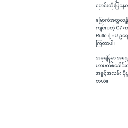
မှောင်းထိုးပြန
မြောက်အတ္တလန္တိတ
ကျင်းပတဲ့ G7 ကာ
Rutte နဲ့ EU ဥ
ကြတာပါ။
အခုချိန်မှာ အရ
ဟာမတ်စ်ခေါင်းဆေ
အခွင့်အလမ်း ပို
တယ်။