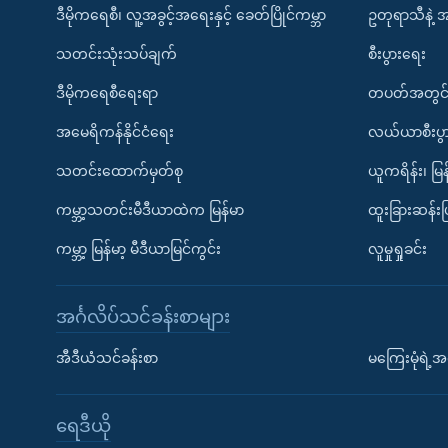
ဒီမိုကရေစီ၊ လူ့အခွင့်အရေးနှင့် ခေတ်ပြိုင်ကမ္ဘာ
ဥတုရာသီနဲ့ 
သတင်းသုံးသပ်ချက်
စီးပွားရေး
ဒီမိုကရေစီရေးရာ
တပတ်အတွင်
အမေရိကန်နိုင်ငံရေး
လယ်ယာစီးပွ
သတင်းထောက်မှတ်စု
ယူကရိန်း၊ မြန
ကမ္ဘာ့သတင်းမီဒီယာထဲက မြန်မာ
ထူးခြားဆန်း
ကမ္ဘာ့ မြန်မာ့ မီဒီယာမြင်ကွင်း
လူမှုရှုခင်း
အင်္ဂလိပ်သင်ခန်းစာများ
အီဒီယံသင်ခန်းစာ
မကြေးမုံရဲ့အင
ရေဒီယို