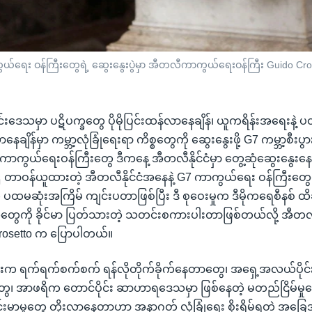
ကာကွယ်ရေး ဝန်ကြီးတွေရဲ့ ဆွေးနွေးပွဲမှာ အီတလီကာကွယ်ရေးဝန်ကြီး Guido C
းဒေသမှာ ပဋိပက္ခတွေ ပိုမိုပြင်းထန်လာနေချိန်၊ ယူကရိန်းအရေးနဲ့
ေချိန်မှာ ကမ္ဘာ့လုံခြုံရေးရာ ကိစ္စတွေကို ဆွေးနွေးဖို့ G7 ကမ္ဘာ့စီး
ေက ကာကွယ်ရေးဝန်ကြီးတွေ ဒီကနေ့ အီတလီနိုင်ငံမှာ တွေ့ဆုံဆွေးနွေ
တာဝန်ယူထားတဲ့ အီတလီနိုင်ငံအနေနဲ့ G7 ကာကွယ်ရေး ဝန်ကြီးတွေရ
မဆုံးအကြိမ် ကျင်းပတာဖြစ်ပြီး ဒီ စုဝေးမှုက ဒီမိုကရေစီနစ် ထိခ
ူတွေကို ခိုင်မာ ပြတ်သားတဲ့ သတင်းစကားပါးတာဖြစ်တယ်လို့ အီ
Crosetto က ပြောပါတယ်။
ရှားက ရက်ရက်စက်စက် ရန်လိုတိုက်ခိုက်နေတာတွေ၊ အရှေ့အလယ်ပိုင
၊ အာဖရိက တောင်ပိုင်း ဆာဟာရဒေသမှာ ဖြစ်နေတဲ့ မတည်ငြိမ်မှုတွေန
းမာမှုတွေ တိုးလာနေတာဟာ အနာဂတ် လုံခြုံရေး စိုးရိမ်ရတဲ့ အခြေ