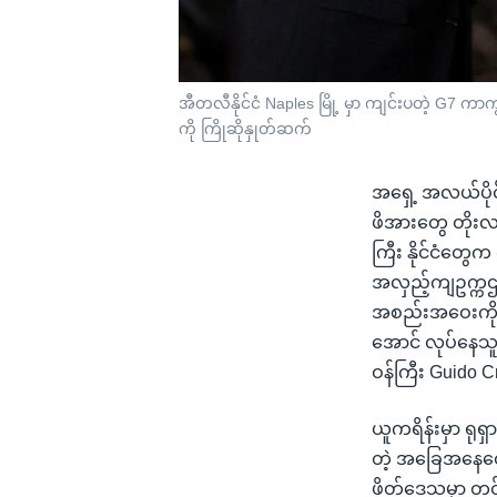
အီတလီနိုင်ငံ Naples မြို့ မှာ ကျင်းပတဲ့ G7 
ကို ကြိုဆိုနှုတ်ဆက်
အရှေ့ အလယ်ပိုင်
ဖိအားတွေ တိုးလာန
ကြီး နိုင်ငံတွ
အလှည့်ကျဥက္ကဌ 
အစည်းအဝေးကို ပထ
အောင် လုပ်နေသ
ဝန်ကြီး Guido 
ယူကရိန်းမှာ ရု
တဲ့ အခြေအနေတွေ
ဖိတ်ဒေသမှာ တင်