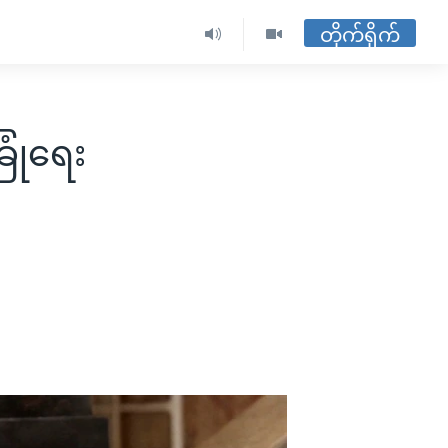
တိုက်ရိုက်
ြုံရေး