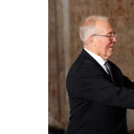
သုတပဒေသာ အင်္ဂလိပ်စာ
အ
ညွန်း
စာမျက်နှာ
သို့
ကျော်
ကြည့်
ရန်
ရှာဖွေ
ရန်
နေရာ
သို့
ကျော်
ရန်