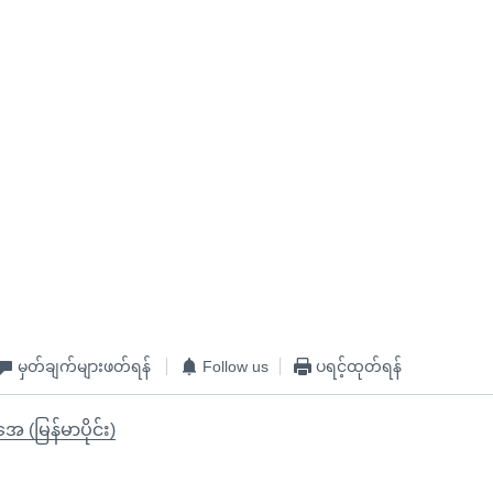
မှတ်ချက်များဖတ်ရန်
Follow us
ပရင့်ထုတ်ရန်
ုအေ (မြန်မာပိုင်း)