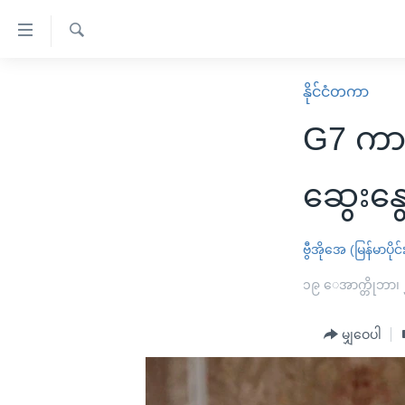
သုံး
ရ
ရှာဖွေ
လွယ်ကူ
မူလစာမျက်နှာ
နိုင်ငံတကာ
ရ
စေ
မြန်မာ
လာ
G7 ကာက
သည့်
ဒ်
ကမ္ဘာ့သတင်းများ
Link
ဗွီဒီယို
နိုင်ငံတကာ
ဆွေးနွ
များ
သတင်းလွတ်လပ်ခွင့်
အမေရိကန်
ပင်မ
ရပ်ဝန်းတခု လမ်းတခု အလွန်
တရုတ်
ဗွီအိုအေ (မြန်မာပိုင်
အကြောင်းအရာ
အင်္ဂလိပ်စာလေ့လာမယ်
အစ္စရေး-ပါလက်စတိုင်း
၁၉ ေအာက္တိုဘာ၊
သို့
အပတ်စဉ်ကဏ္ဍများ
အမေရိကန်သုံးအီဒီယံ
ကျော်
မျှဝေပါ
ကြည့်
ရေဒီယိုနှင့်ရုပ်သံ အချက်အလက်များ
မကြေးမုံရဲ့ အင်္ဂလိပ်စာ
ရေဒီယို
ရန်
ရေဒီယို/တီဗွီအစီအစဉ်
ရုပ်ရှင်ထဲက အင်္ဂလိပ်စာ
တီဗွီ
ပင်မ