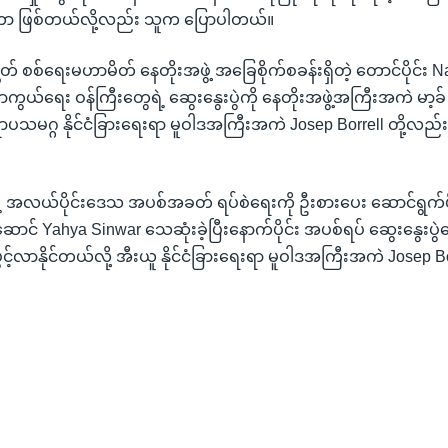
ေတာ ဖြစ်တယ်လို့လည်း သူက ပြောပါတယ်။
် စစ်ရေးမဟာမိတ် နေတိုးအဖွဲ့ အခြေစိုက်စခန်းရှိတဲ့ တောင်ပိုင်း Nap
ကွယ်ရေး ဝန်ကြီးတွေရဲ့ ဆွေးနွေးပွဲကို နေတိုးအဖွဲ့အကြီးအကဲ မာ့ခ်
ရောပသမဂ္ဂ နိုင်ငံခြားရေးရာ မူဝါဒအကြီးအကဲ Josep Borrell တို့လ
ှေ့ အလယ်ပိုင်းဒေသ အပစ်အခတ် ရပ်စဲရေးကို ဦးစားပေး ဆောင်ရွက်ဖို
ာင် Yahya Sinwar သေဆုံးခဲ့ပြီးနောက်ပိုင်း အပစ်ရပ် ဆွေးနွေးပွဲတွ
ပွင့်လာနိုင်တယ်လို့ အီးယူ နိုင်ငံခြားရေးရာ မူဝါဒအကြီးအကဲ Josep 