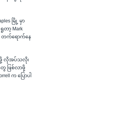
les မြို့ မှာ
 ရူတာ့ Mark
ည်း တက်ရောက်နေ
့ လိုအပ်သလို၊
ေ ဖြစ်လာဖို့
Borrell က ပြောပါ