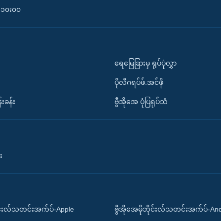
၀-၁၀း၀၀
ရေမြေခြားမှ ရုပ်ပုံလွှာ
ပိုလီဂရပ်ဖ်.အင်ဖို
်းခန်း
ဗွီအိုအေ ပုံပြရုပ်သံ
း
ိုင်းလ်သတင်းအက်ပ်-Apple
ဗွီအိုအေမိုဘိုင်းလ်သတင်းအက်ပ်-An