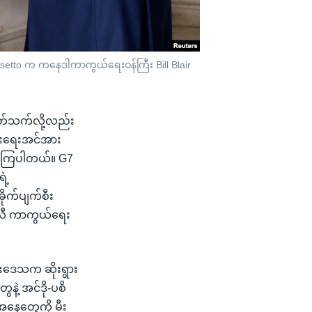
rosetto က ကနေဒါကာကွယ်ရေးဝန်ကြီး Bill Blair
 ပတ်သက်လို့လည်း
ပွားရေးအင်အား
းနေကြပါတယ်။ G7
ဲ့
ိုက်ပျက်စီး
တလီ ကာကွယ်ရေး
်းဒေသက ဆိုးရွား
ဲ့ အင်ဒို-ပစိ
အနေတွေကို မီး