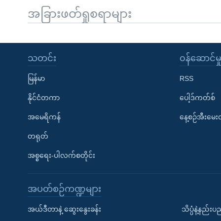
အခြားဖတ်ရှုစရာများ
သတင်း
၀န်ဆောင်မှ
မြန်မာ
RSS
နိုင်ငံတကာ
ပေါ့ဒ်ကတ်စ်
အမေရိကန်
နေ့စဉ်အီးမေ
တရုတ်
အစ္စရေး-ပါလက်စတိုင်း
အပတ်စဉ်ကဏ္ဍများ
အယ်ဒီတာနဲ့ ဆွေးနွေးခန်း
သိပ္ပံနဲ့နည်း