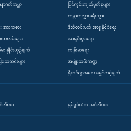
အနာဂတ်ကမ္ဘာ
မြင်ကွင်းကျယ်မှတ်စုများ
ကမ္ဘာတလွှားခရီးသွား
း အားကစား
ဒီသီတင်းပတ် အာရှနိုင်ငံရေး
ားသတင်းများ
အာရှစီးပွားရေး
်မာ နှိုင်းယှဉ်ချက်
ကျန်းမာရေး
ပြားသတင်းများ
အမျိုးသမီးကဏ္ဍ
ရိုဟင်ဂျာအရေး မျှော်လင့်ချက်
်္ဂလိပ်စာ
ရုပ်ရှင်ထဲက အင်္ဂလိပ်စာ