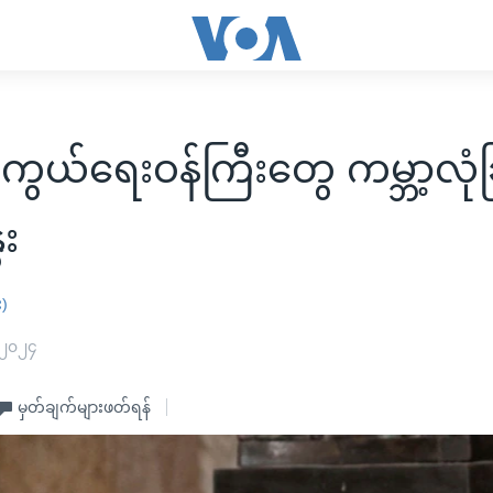
ွယ်ရေးဝန်ကြီးတွေ ကမ္ဘာ့လုံခ
ေး
း)
 ၂၀၂၄
မှတ်ချက်များဖတ်ရန်