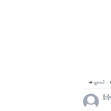
မျှဝေပါ
ဗွီအိ