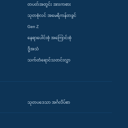
တပတ်အတွင်း အားကစား
သုတစုံလင် အမေရိကန်တခွင်
Gen Z
နေရာပေါင်းစုံ အကြောင်းစုံ
ဒို့အသံ
သက်တံရောင်သတင်းလွှာ
သုတပဒေသာ အင်္ဂလိပ်စာ