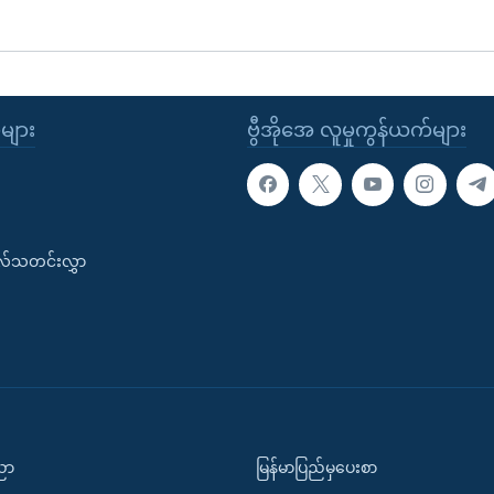
ုများ
ဗွီအိုအေ လူမှုကွန်ယက်များ
းလ်သတင်းလွှာ
ပညာ
မြန်မာပြည်မှပေးစာ