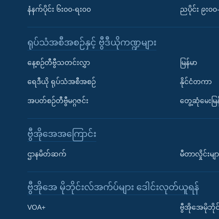
နံနက်ပိုင်း ၆း၀၀-ရး၀၀
ညပိုင်း ၉း၀
ရုပ်သံအစီအစဉ်နှင့် ဗွီဒီယိုကဏ္ဍများ
နေ့စဉ်တီဗွီသတင်းလွှာ
မြန်မာ
ရေဒီယို ရုပ်သံအစီအစဉ်
နိုင်ငံတကာ
အပတ်စဉ်တီဗွီမဂ္ဂဇင်း
တွေ့ဆုံမေးမြန
ဗွီအိုအေအကြောင်း
ဌာနမိတ်ဆက်
မီတာလှိုင်းမျာ
ဗွီအိုအေ မိုဘိုင်းလ်အက်ပ်များ ဒေါင်းလုတ်ယူရန်
Learning English
VOA+
ဗွီအိုအေမိုဘ
ဗွီအိုအေ လူမှုကွန်ယက်များ