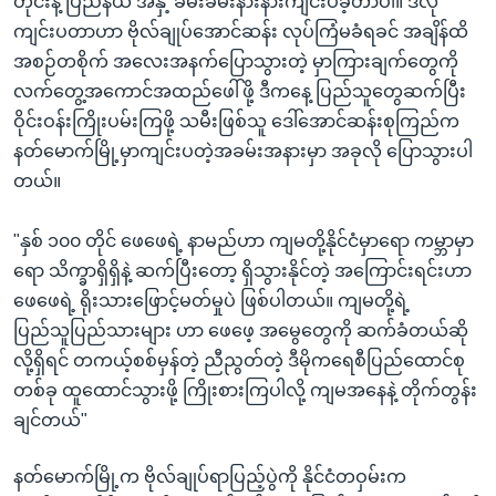
တိုင်းနဲ့ ပြည်နယ် အနှံ့ ခမ်းခမ်းနားနားကျင်းပခဲ့တာပါ။ ဒီလို
ကျင်းပတာဟာ ဗိုလ်ချုပ်အောင်ဆန်း လုပ်ကြံမခံရခင် အချိန်ထိ
အစဉ်တစိုက် အလေးအနက်ပြောသွားတဲ့ မှာကြားချက်တွေကို
လက်တွေ့အကောင်အထည်ဖေါ်ဖို့ ဒီကနေ့ ပြည်သူတွေဆက်ပြီး
ဝိုင်းဝန်းကြိုးပမ်းကြဖို့ သမီးဖြစ်သူ ဒေါ်အောင်ဆန်းစုကြည်က
နတ်မောက်မြို့မှာကျင်းပတဲ့အခမ်းအနားမှာ အခုလို ပြောသွားပါ
တယ်။
"နှစ် ၁၀၀ တိုင် ဖေဖေရဲ့ နာမည်ဟာ ကျမတို့နိုင်ငံမှာရော ကမ္ဘာမှာ
ရော သိက္ခာရှိရှိနဲ့ ဆက်ပြီးတော့ ရှိသွားနိုင်တဲ့ အကြောင်းရင်းဟာ
ဖေဖေရဲ့ ရိုးသားဖြောင့်မတ်မှုပဲ ဖြစ်ပါတယ်။ ကျမတို့ရဲ့
ပြည်သူပြည်သားများ ဟာ ဖေဖေ့ အမွေတွေကို ဆက်ခံတယ်ဆို
လို့ရှိရင် တကယ့်စစ်မှန်တဲ့ ညီညွတ်တဲ့ ဒီမိုကရေစီပြည်ထောင်စု
တစ်ခု ထူထောင်သွားဖို့ ကြိုးစားကြပါလို့ ကျမအနေနဲ့ တိုက်တွန်း
ချင်တယ်"
နတ်မောက်မြို့က ဗိုလ်ချုပ်ရာပြည့်ပွဲကို နိုင်ငံတဝှမ်းက