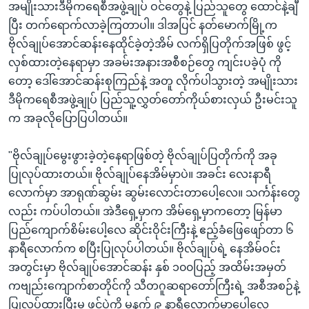
အမျိုးသားဒီမိုကရေစီအဖွဲ့ချုပ် ဝင်တွေနဲ့ ပြည်သူတွေ ထောင်နဲ့ချီ
ပြီး တက်ရောက်လာခဲ့ကြတာပါ။ ဒါအပြင် နတ်မောက်မြို့က
ဗိုလ်ချုပ်အောင်ဆန်းနေထိုင်ခဲ့တဲ့အိမ် လက်ရှိပြတိုက်အဖြစ် ဖွင့်
လှစ်ထားတဲ့နေရာမှာ အခမ်းအနားအစီစဉ်တွေ ကျင်းပခဲ့ပုံ ကို
တော့ ဒေါ်အောင်ဆန်းစုကြည်နဲ့ အတူ လိုက်ပါသွားတဲ့ အမျိုးသား
ဒီမိုကရေစီအဖွဲ့ချုပ် ပြည်သူ့လွှတ်တော်ကိုယ်စားလှယ် ဦးမင်းသူ
က အခုလိုပြောပြပါတယ်။
"ဗိုလ်ချုပ်မွေးဖွားခဲ့တဲ့နေရာဖြစ်တဲ့ ဗိုလ်ချုပ်ပြတိုက်ကို အခု
ပြုလုပ်ထားတယ်။ ဗိုလ်ချုပ်နေအိမ်မှာပဲ။ အခင်း လေးနာရီ
လောက်မှာ အာရုဏ်ဆွမ်း ဆွမ်းလောင်းတာပေါ့လေ။ သင်္ကန်းတွေ
လည်း ကပ်ပါတယ်။ အဲဒီရှေ့မှာက အိမ်ရှေ့မှာကတော့ မြန်မာ
ပြည်ကျောက်စိမ်းပေါ့လေ ဆိုင်းဝိုင်းကြီးနဲ့ ဧည့်ခံဖြေဖျော်တာ ၆
နာရီလောက်က စပြီးပြုလုပ်ပါတယ်။ ဗိုလ်ချုပ်ရဲ့ နေအိမ်ဝင်း
အတွင်းမှာ ဗိုလ်ချုပ်အောင်ဆန်း နှစ် ၁၀၀ပြည့် အထိမ်းအမှတ်
ကဗျည်းကျောက်စာတိုင်ကို သီတဂူဆရာတော်ကြီးရဲ့ အစီအစဉ်နဲ့
ပြုလုပ်ထားပြီးမှ ဖွင့်ပွဲကို မနက် ၉ နာရီလောက်မှာပေါ့လေ