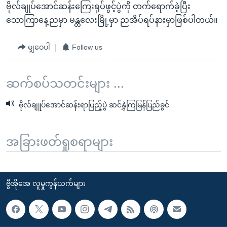
ဗိုလ်ချုပ်အောင်ဆန်းကြေးရုပ်ဖွင့်ပွဲကို တက်ရောက်ခဲ့ပြီး
သောကြာနေ့ညမှာ မန္တလေးမြို့မှာ ညအိပ်ရပ်နားမှာဖြစ်ပါတယ်။
မျှဝေပါ
Follow us
ဆက်စပ်သတင်းများ ...
ဗိုလ်ချူပ်အောင်ဆန်းရာပြည့်ပွဲ ဆင်နွှဲကြမြန်ပြည်ခွင်
အခြားဖတ်ရှုစရာများ
ဗွီအိုအေ လူမှုကွန်ယက်များ