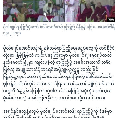
အ
သုတပဒေသာ အင်္ဂလိပ်စာ
ညွန်း
Learning English
စာမျက်နှာ
သို့
ဗွီအိုအေ လူမှုကွန်ယက်များ
ဗိုလ်ချုပ်ရာပြည့်ပွဲတော် ဒေါ်အောင်ဆန်းစုကြည် မိန့်ခွန်းပြော။ (ဖေဖော်ဝါရီ
ကျော်
၁၃၊ ၂၀၁၅)
ကြည့်
ရန်
ဗိုလ်ချုပ်အောင်ဆန်းရဲ့ နှစ်တစ်ရာပြည့်မွေးနေ့ပွဲတွေကို တစ်နိုင်ငံ
ဘာသာစကားများ
ရှာဖွေ
လုံးမှာ ခြိမ့်ခြိမ့်သဲ ကျင်းပနေကြရာမှာ ဗိုလ်ချုပ်ရဲ့ မွေးရပ်ဇာတိ
ရန်
နတ်မောက်မြို့မှာ ကျင်းပခဲ့တဲ့ ရာပြည့်ပွဲ အခမ်းအနားကို သမီး
နေရာ
ဖြစ်သူ အမျိုးသားဒီမိုကရေစီအဖွဲ့ချုပ်ဥက္ကဋ္ဌ လည်းဖြစ်
သို့
ပြည်သူ့လွှတ်တော် ကိုယ်စားလှယ်လည်းဖြစ်တဲ့ ဒေါ်အောင်ဆန်း
ကျော်
စုကြည် ကိုယ်တိုင် တက်ရောက်ပြီး ထောင်သောင်းချီတဲ့ ပရိသတ်
ရန်
တွေကို မိန့် ခွန်းပြောကြားခဲ့ပါတယ်။ အပြည့်အစုံကို ဆက်သွယ်
စုံစမ်းထားတဲ့ မအင်ကြင်းနိုင်က သတင်းပေးပို့ထားပါတယ်။
အရင်နှစ်တွေနဲ့မတူပဲ ဗိုလ်ချုပ်အောင်ဆန်း ရာပြည့်ပွဲကို ဒီနှစ်မှာ