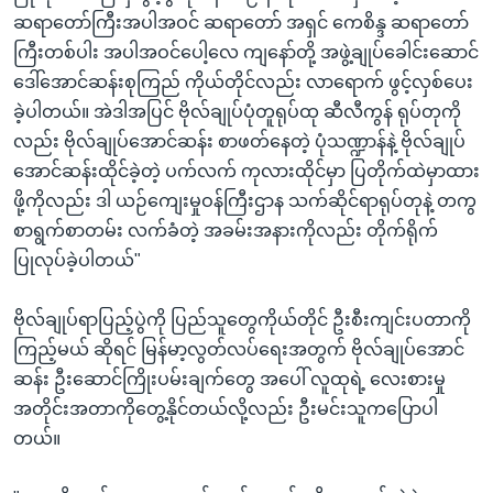
ဆရာတော်ကြီးအပါအဝင် ဆရာတော် အရှင် ကေစိန္ဒ ဆရာတော်
ကြီးတစ်ပါး အပါအဝင်ပေါ့လေ ကျနော်တို့ အဖွဲ့ချုပ်ခေါင်းဆောင်
ဒေါ်အောင်ဆန်းစုကြည် ကိုယ်တိုင်လည်း လာရောက် ဖွင့်လှစ်ပေး
ခဲ့ပါတယ်။ အဲဒါအပြင် ဗိုလ်ချုပ်ပုံတူရုပ်ထု ဆီလီကွန် ရုပ်တုကို
လည်း ဗိုလ်ချုပ်အောင်ဆန်း စာဖတ်နေတဲ့ ပုံသဏ္ဍာန်နဲ့ ဗိုလ်ချုပ်
အောင်ဆန်းထိုင်ခဲ့တဲ့ ပက်လက် ကုလားထိုင်မှာ ပြတိုက်ထဲမှာထား
ဖို့ကိုလည်း ဒါ ယဉ်ကျေးမှုဝန်ကြီးဌာန သက်ဆိုင်ရာရုပ်တုနဲ့ တကွ
စာရွက်စာတမ်း လက်ခံတဲ့ အခမ်းအနားကိုလည်း တိုက်ရိုက်
ပြုလုပ်ခဲ့ပါတယ်"
ဗိုလ်ချုပ်ရာပြည့်ပွဲကို ပြည်သူတွေကိုယ်တိုင် ဦးစီးကျင်းပတာကို
ကြည့်မယ် ဆိုရင် မြန်မာ့လွတ်လပ်ရေးအတွက် ဗိုလ်ချုပ်အောင်
ဆန်း ဦးဆောင်ကြိုးပမ်းချက်တွေ အပေါ် လူထုရဲ့ လေးစားမှု
အတိုင်းအတာကိုတွေ့နိုင်တယ်လို့လည်း ဦးမင်းသူကပြောပါ
တယ်။