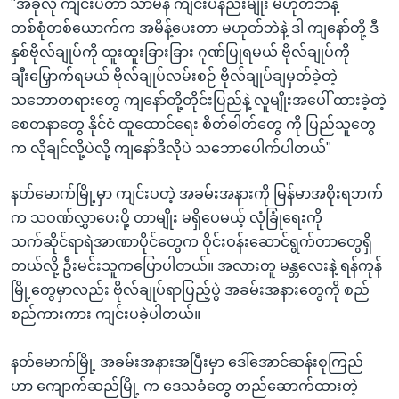
"အခုလို ကျင်းပတာ သာမန် ကျင်းပနည်းမျိုး မဟုတ်ဘဲနဲ့
တစ်စုံတစ်ယောက်က အမိန့်ပေးတာ မဟုတ်ဘဲနဲ့ ဒါ ကျနော်တို့ ဒီ
နှစ်ဗိုလ်ချုပ်ကို ထူးထူးခြားခြား ဂုဏ်ပြုရမယ် ဗိုလ်ချုပ်ကို
ချီးမြှောက်ရမယ် ဗိုလ်ချုပ်လမ်းစဉ် ဗိုလ်ချုပ်ချမှတ်ခဲ့တဲ့
သဘောတရားတွေ ကျနော်တို့တိုင်းပြည်နဲ့ လူမျိုးအပေါ် ထားခဲ့တဲ့
စေတနာတွေ နိုင်ငံ ထူထောင်ရေး စိတ်ဓါတ်တွေ ကို ပြည်သူတွေ
က လိုချင်လို့ပဲလို့ ကျနော်ဒီလိုပဲ သဘောပေါက်ပါတယ်"
နတ်မောက်မြို့မှာ ကျင်းပတဲ့ အခမ်းအနားကို မြန်မာအစိုးရဘက်
က သဝဏ်လွှာပေးပို့ တာမျိုး မရှိပေမယ့် လုံခြုံရေးကို
သက်ဆိုင်ရာရဲအာဏာပိုင်တွေက ဝိုင်းဝန်းဆောင်ရွက်တာတွေရှိ
တယ်လို့ ဦးမင်းသူကပြောပါတယ်။ အလားတူ မန္တလေးနဲ့ ရန်ကုန်
မြို့တွေမှာလည်း ဗိုလ်ချုပ်ရာပြည့်ပွဲ အခမ်းအနားတွေကို စည်
စည်ကားကား ကျင်းပခဲ့ပါတယ်။
နတ်မောက်မြို့ အခမ်းအနားအပြီးမှာ ဒေါ်အောင်ဆန်းစုကြည်
ဟာ ကျောက်ဆည်မြို့ က ဒေသခံတွေ တည်ဆောက်ထားတဲ့