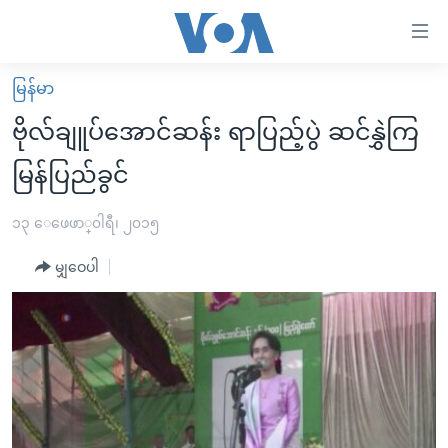
သုံး
ရ
လွယ်ကူ
မြန်မာ
မူလစာမျက်နှာ
စေ
ဗိုလ်ချူပ်အောင်ဆန်း ရာပြည့်ပွဲ ဆင်နွှဲကြ
မြန်မာ
သည့်
မြန်ပြည်ခွင်
ကမ္ဘာ့သတင်းများ
Link
ဗွီဒီယို
နိုင်ငံတကာ
၁၃ ေဖေဖာ္၀ါရီ၊ ၂၀၁၅
များ
သတင်းလွတ်လပ်ခွင့်
အမေရိကန်
ပင်မ
မျှဝေပါ
ရပ်ဝန်းတခု လမ်းတခု အလွန်
တရုတ်
အကြောင်းအရာ
သို့
အင်္ဂလိပ်စာလေ့လာမယ်
အစ္စရေး-ပါလက်စတိုင်း
ကျော်
အပတ်စဉ်ကဏ္ဍများ
အမေရိကန်သုံးအီဒီယံ
ကြည့်
ရေဒီယိုနှင့်ရုပ်သံ အချက်အလက်များ
မကြေးမုံရဲ့ အင်္ဂလိပ်စာ
ရေဒီယို
ရန်
ပင်မ
ရေဒီယို/တီဗွီအစီအစဉ်
ရုပ်ရှင်ထဲက အင်္ဂလိပ်စာ
တီဗွီ