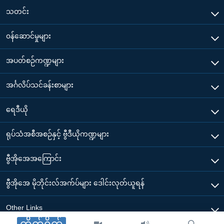
သတင်း
၀န်ဆောင်မှုများ
အပတ်စဉ်ကဏ္ဍများ
အင်္ဂလိပ်သင်ခန်းစာများ
ရေဒီယို
ရုပ်သံအစီအစဉ်နှင့် ဗွီဒီယိုကဏ္ဍများ
ဗွီအိုအေအကြောင်း
ဗွီအိုအေ မိုဘိုင်းလ်အက်ပ်များ ဒေါင်းလုတ်ယူရန်
Other Links
တိုက်ရိုက်