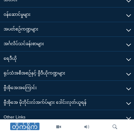
၀န်ဆောင်မှုများ
အပတ်စဉ်ကဏ္ဍများ
အင်္ဂလိပ်သင်ခန်းစာများ
ရေဒီယို
ရုပ်သံအစီအစဉ်နှင့် ဗွီဒီယိုကဏ္ဍများ
ဗွီအိုအေအကြောင်း
ဗွီအိုအေ မိုဘိုင်းလ်အက်ပ်များ ဒေါင်းလုတ်ယူရန်
Other Links
တိုက်ရိုက်