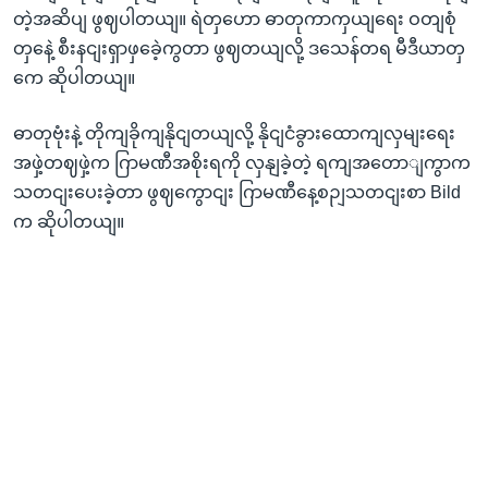
တဲ့အဆိပျ ဖွဈပါတယျ။ ရဲတှဟော ဓာတုကာကှယျရေး ဝတျစုံ
တှနေဲ့ စီးနငျးရှာဖှခေဲ့ကွတာ ဖွဈတယျလို့ ဒသေန်တရ မီဒီယာတှ
ကေ ဆိုပါတယျ။
ဓာတုဗုံးနဲ့ တိုကျခိုကျနိုငျတယျလို့ နိုငျငံခွားထောကျလှမျးရေး
အဖှဲ့တဈဖှဲ့က ဂြာမဏီအစိုးရကို လှနျခဲ့တဲ့ ရကျအတောျကွာက
သတငျးပေးခဲ့တာ ဖွဈကွောငျး ဂြာမဏီနေ့စဉျသတငျးစာ Bild
က ဆိုပါတယျ။