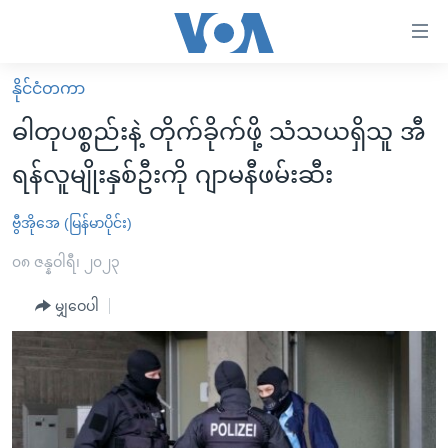
သုံး
ရ
လွယ်ကူ
နိုင်ငံတကာ
မူလစာမျက်နှာ
စေ
ဓါတုပစ္စည်းနဲ့ တိုက်ခိုက်ဖို့ သံသယရှိသူ အီ
မြန်မာ
သည့်
ရန်လူမျိုးနှစ်ဦးကို ဂျာမနီဖမ်းဆီး
ကမ္ဘာ့သတင်းများ
Link
ဗွီဒီယို
နိုင်ငံတကာ
ဗွီအိုအေ (မြန်မာပိုင်း)
များ
သတင်းလွတ်လပ်ခွင့်
အမေရိကန်
၀၈ ဇန္နဝါရီ၊ ၂၀၂၃
ပင်မ
ရပ်ဝန်းတခု လမ်းတခု အလွန်
တရုတ်
အကြောင်းအရာ
မျှဝေပါ
သို့
အင်္ဂလိပ်စာလေ့လာမယ်
အစ္စရေး-ပါလက်စတိုင်း
ကျော်
အပတ်စဉ်ကဏ္ဍများ
အမေရိကန်သုံးအီဒီယံ
ကြည့်
ရေဒီယိုနှင့်ရုပ်သံ အချက်အလက်များ
မကြေးမုံရဲ့ အင်္ဂလိပ်စာ
ရေဒီယို
ရန်
ပင်မ
ရေဒီယို/တီဗွီအစီအစဉ်
ရုပ်ရှင်ထဲက အင်္ဂလိပ်စာ
တီဗွီ