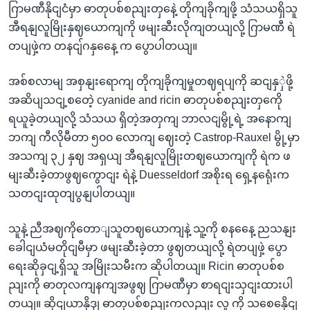
ဂြာမဏီနိုငျငံမှာ ဓာတုပစ်စညျးတှနေဲ့ တိုကျခိုကျဖို့ သံသယရှိသူ
အီရနျလူမြိုးနှဈယောကျကို ဖမျးဆီးလိုကျတယျလို့ ဂြာမဏီ ရဲ
တပျဖှဲ့က တနငျ်ဂနှနေေ့ က ပွောပါတယျ။
အစ်စလာမျ အစှနျးရောကျ တိုကျခိုကျမှုတဈရပျကို ဆငျနှှဲဖို့
အဆိပျသငျ့စတေဲ့ cyanide and ricin ဓာတုပစ်စညျးတှကေို
ရယူခဲ့တယျလို့ သံသယ ရှိတဲ့အတှကျ ဘာလငျမွို့ရဲ့ အနောကျ
ဘကျ ကီလိုမီတာ ၅၀၀ လောကျ ဈေးတဲ့ Castrop-Rauxel မွို့မှာ
အသကျ ၃၂ နှဈ အရှယျ အီရနျလူမြိုးတဈယောကျကို ရဲက ဖ
မျးဆီးခဲ့တာဖွဈကွောငျး ရဲနဲ့ Duesseldorf အစိုးရ ရှေ့နရေုံးက
သတငျးထုတျပွနျပါတယျ။
သူနဲ့ ညီအဈကိုတောျသူတဈယောကျနဲ့ သူ့ကို စနနေေ့ ညသနျး
ခေါငျယံမတိုငျမီမှာ ဖမျးဆီးခဲ့တာ ဖွဈတယျလို့ ရဲတပျဖှဲ့ ပွော
ရေးဆိုခှငျ့ရှိသူ အမြိုးသမီးက ဆိုပါတယျ။ Ricin ဓာတုပစ်စ
ညျးကို ဓာတုလကျနကျအဖွဈ ဂြာမဏီမှာ စာရငျးသှငျးထားပါ
တယျ။ ဆိုငျယာနိုဒျ ဓာတုပစ်စညျးကလညျး လူ ကို သစေနေိုငျ