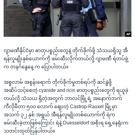
အ
သုတပဒေသာ အင်္ဂလိပ်စာ
ညွန်း
Learning English
စာမျက်နှာ
သို့
ဗွီအိုအေ လူမှုကွန်ယက်များ
ကျော်
ကြည့်
ဂျာမဏီနိုင်ငံမှာ ဓာတုပစ္စည်းတွေနဲ့ တိုက်ခိုက်ဖို့ သံသယရှိသူ အီ
ရန်
ဘာသာစကားများ
ရန်လူမျိုးနှစ်ယောက်ကို ဖမ်းဆီးလိုက်တယ်လို့ ဂျာမဏီ ရဲတပ်ဖွဲ့
ရှာဖွေ
က တနင်္ဂနွေနေ့ က ပြောပါတယ်။
ရန်
နေရာ
အစ္စလာမ် အစွန်းရောက် တိုက်ခိုက်မှုတစ်ရပ်ကို ဆင်နွှဲဖို့
သို့
အဆိပ်သင့်စေတဲ့ cyanide and ricin ဓာတုပစ္စည်းတွေကို ရယူခဲ့
ကျော်
တယ်လို့ သံသယ ရှိတဲ့အတွက် ဘာလင်မြို့ရဲ့ အနောက်ဘက်
ရန်
ကီလိုမီတာ ၅၀၀ လောက် ဈေးတဲ့ Castrop-Rauxel မြို့မှာ
အသက် ၃၂ နှစ် အရွယ် အီရန်လူမျိုးတစ်ယောက်ကို ရဲက
ဖမ်းဆီးခဲ့တာဖြစ်ကြောင်း ရဲနဲ့ Duesseldorf အစိုးရ ရှေ့နေရုံးက
သတင်းထုတ်ပြန်ပါတယ်။