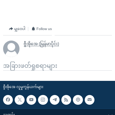
မျှဝေပါ
Follow us
ဗွီအိုအေ (မြန်မာပိုင်း)
အခြားဖတ်ရှုစရာများ
ဗွီအိုအေ လူမှုကွန်ယက်များ
သတင်း