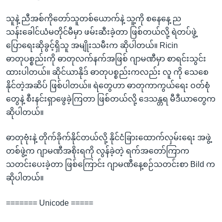
သူနဲ့ ညီအစ်ကိုတော်သူတစ်ယောက်နဲ့ သူ့ကို စနေနေ့ ည
သန်းခေါင်ယံမတိုင်မီမှာ ဖမ်းဆီးခဲ့တာ ဖြစ်တယ်လို့ ရဲတပ်ဖွဲ့
ပြောရေးဆိုခွင့်ရှိသူ အမျိုးသမီးက ဆိုပါတယ်။ Ricin
ဓာတုပစ္စည်းကို ဓာတုလက်နက်အဖြစ် ဂျာမဏီမှာ စာရင်းသွင်း
ထားပါတယ်။ ဆိုင်ယာနိုဒ် ဓာတုပစ္စည်းကလည်း လူ ကို သေစေ
နိုင်တဲ့အဆိပ် ဖြစ်ပါတယ်။ ရဲတွေဟာ ဓာတုကာကွယ်ရေး ဝတ်စုံ
တွေနဲ့ စီးနင်းရှာဖွေခဲ့ကြတာ ဖြစ်တယ်လို့ ဒေသန္တရ မီဒီယာတွေက
ဆိုပါတယ်။
ဓာတုဗုံးနဲ့ တိုက်ခိုက်နိုင်တယ်လို့ နိုင်ငံခြားထောက်လှမ်းရေး အဖွဲ့
တစ်ဖွဲ့က ဂျာမဏီအစိုးရကို လွန်ခဲ့တဲ့ ရက်အတော်ကြာက
သတင်းပေးခဲ့တာ ဖြစ်ကြောင်း ဂျာမဏီနေ့စဉ်သတင်းစာ Bild က
ဆိုပါတယ်။
======= Unicode =====