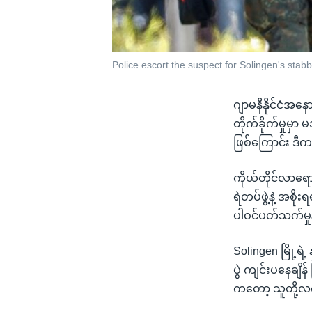
Police escort the suspect for Solingen's stab
ဂျာမနီနိုင်ငံအနေ
တိုက်ခိုက်မှုမ
ဖြစ်ကြောင်း ဒီ
ကိုယ်တိုင်လာရောက
ရဲတပ်ဖွဲ့နဲ့ အစိ
ပါဝင်ပတ်သက်မှု
Solingen မြို့ရ
ပွဲ ကျင်းပနေချိန်
ကတော့ သူတို့လ