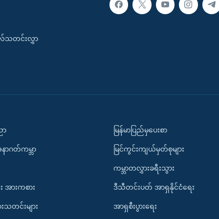
းလ်သတင်းလွှာ
ပညာ
မြန်မာပြည်မှပေးစာ
အနာဂတ်ကမ္ဘာ
မြင်ကွင်းကျယ်မှတ်စုများ
ကမ္ဘာတလွှားခရီးသွား
း အားကစား
ဒီသီတင်းပတ် အာရှနိုင်ငံရေး
ားသတင်းများ
အာရှစီးပွားရေး