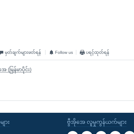
မှတ်ချက်များဖတ်ရန်
Follow us
ပရင့်ထုတ်ရန်
ုအေ (မြန်မာပိုင်း)
ုများ
ဗွီအိုအေ လူမှုကွန်ယက်များ