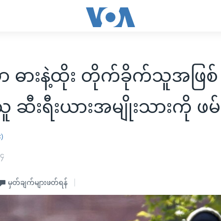
ှာ ဓားနဲ့ထိုး တိုက်ခိုက်သူအဖြစ်
သူ ဆီးရီးယားအမျိုးသားကို ဖမ်
း)
၂၄
မှတ်ချက်များဖတ်ရန်