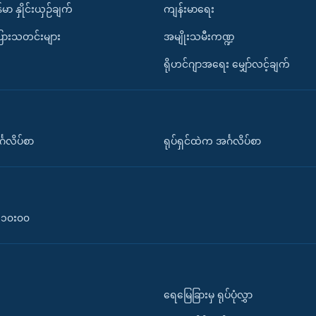
်မာ နှိုင်းယှဉ်ချက်
ကျန်းမာရေး
ပြားသတင်းများ
အမျိုးသမီးကဏ္ဍ
ရိုဟင်ဂျာအရေး မျှော်လင့်ချက်
်္ဂလိပ်စာ
ရုပ်ရှင်ထဲက အင်္ဂလိပ်စာ
၀-၁၀း၀၀
ရေမြေခြားမှ ရုပ်ပုံလွှာ