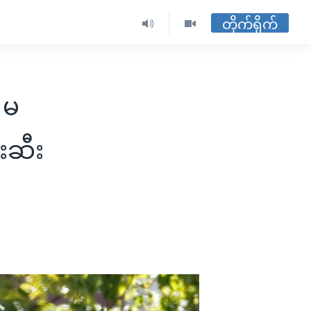
တိုက်ရိုက်
 မ
းဆီး