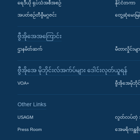
ရေဒီယို ရုပ်သံအစီအစဉ်
နိုင်ငံတကာ
အပတ်စဉ်တီဗွီမဂ္ဂဇင်း
တွေ့ဆုံမေးမြန
ဗွီအိုအေအကြောင်း
ဌာနမိတ်ဆက်
မီတာလှိုင်းမျာ
ဗွီအိုအေ မိုဘိုင်းလ်အက်ပ်များ ဒေါင်းလုတ်ယူရန်
Learning English
VOA+
ဗွီအိုအေမိုဘ
ဗွီအိုအေ လူမှုကွန်ယက်များ
Other Links
USAGM
လွတ်လပ်တဲ့
Press Room
အေမရိကန္အစိ
ဘာသာစကားများ