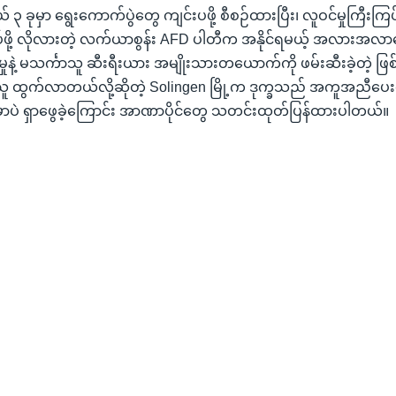
 ၃ ခုမှာ ရွေးကောက်ပွဲတွေ ကျင်းပဖို့ စီစဉ်ထားပြီး၊ လူဝင်မှုကြီး
်ဖို့ လိုလားတဲ့ လက်ယာစွန်း AFD ပါတီက အနိုင်ရမယ့် အလားအလာ
ုက်မှုနဲ့ မသင်္ကာသူ ဆီးရီးယား အမျိုးသားတယောက်ကို ဖမ်းဆီးခဲ့တဲ့ ဖြစ
သူ ထွက်လာတယ်လို့ဆိုတဲ့ Solingen မြို့က ဒုက္ခသည် အကူအညီပေ
မှာပဲ ရှာဖွေခဲ့ကြောင်း အာဏာပိုင်တွေ သတင်းထုတ်ပြန်ထားပါတယ်။