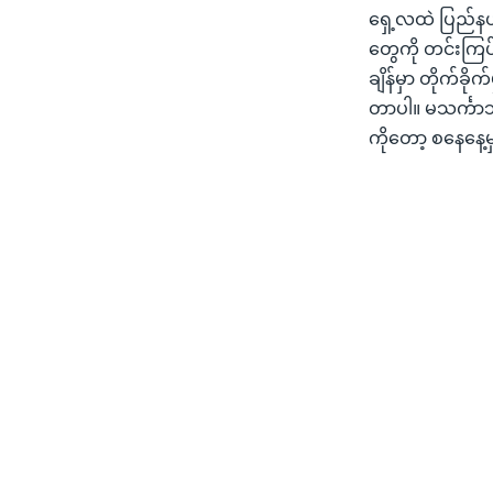
ရှေ့လထဲ ပြည်နယ်
တွေကို တင်းကြပ
ချိန်မှာ တိုက်ခိ
တာပါ။ မသင်္ကာ
ကိုတော့ စနေနေ့