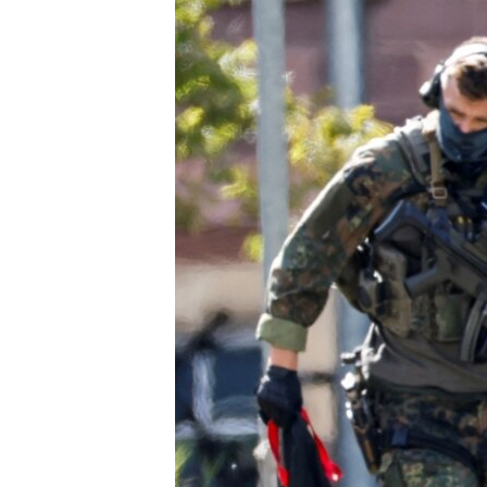
သုတပဒေသာ အင်္ဂလိပ်စာ
အ
ညွန်း
စာမျက်နှာ
သို့
ကျော်
ကြည့်
ရန်
ရှာဖွေ
ရန်
နေရာ
သို့
ကျော်
ရန်