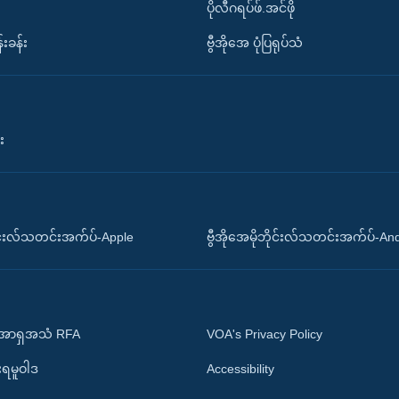
ပိုလီဂရပ်ဖ်.အင်ဖို
်းခန်း
ဗွီအိုအေ ပုံပြရုပ်သံ
း
ိုင်းလ်သတင်းအက်ပ်-Apple
ဗွီအိုအေမိုဘိုင်းလ်သတင်းအက်ပ်-An
 အာရှအသံ RFA
VOA's Privacy Policy
ုးရမူဝါဒ
Accessibility