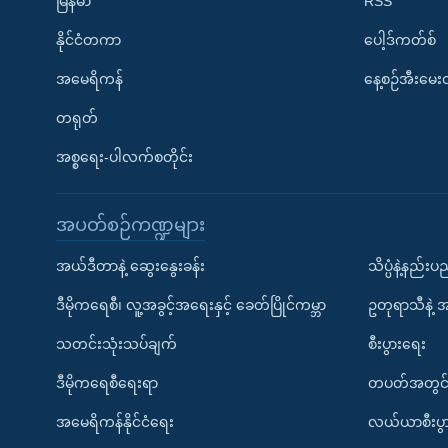
မြန်မာ
RSS
နိုင်ငံတကာ
ပေါ့ဒ်ကတ်စ်
အမေရိကန်
နေ့စဉ်အီးမေ
တရုတ်
အစ္စရေး-ပါလက်စတိုင်း
အပတ်စဉ်ကဏ္ဍများ
အယ်ဒီတာနဲ့ ဆွေးနွေးခန်း
သိပ္ပံနဲ့နည်း
ဒီမိုကရေစီ၊ လူ့အခွင့်အရေးနှင့် ခေတ်ပြိုင်ကမ္ဘာ
ဥတုရာသီနဲ့ 
သတင်းသုံးသပ်ချက်
စီးပွားရေး
ဒီမိုကရေစီရေးရာ
တပတ်အတွင်
အမေရိကန်နိုင်ငံရေး
လယ်ယာစီးပွ