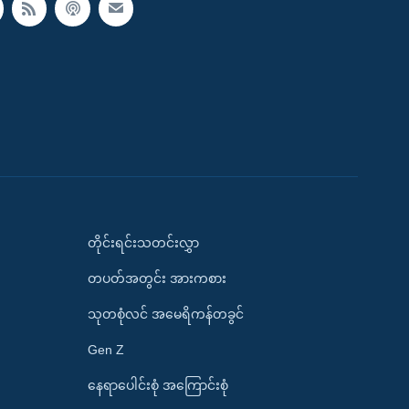
တိုင်းရင်းသတင်းလွှာ
တပတ်အတွင်း အားကစား
သုတစုံလင် အမေရိကန်တခွင်
Gen Z
နေရာပေါင်းစုံ အကြောင်းစုံ