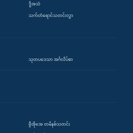
ဒို့အသံ
သက်တံရောင်သတင်းလွှာ
သုတပဒေသာ အင်္ဂလိပ်စာ
ဗွီအိုအေ တမိနစ်သတင်း