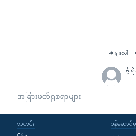
မျှဝေပါ
ဗွီအိ
အခြားဖတ်ရှုစရာများ
သတင်း
၀န်ဆောင်မှ