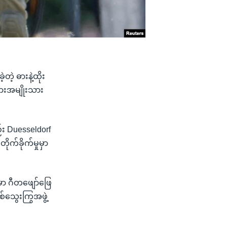
ဲ့ ဓားနဲ့ထိုး
ယားအမျိုးသား
ည်း Duesseldorf
ိုက်ခိုက်မှုမှာ
မှာ ဂီတဖျော်ဖြေ
စစ်သွေးကြွအဖွဲ့