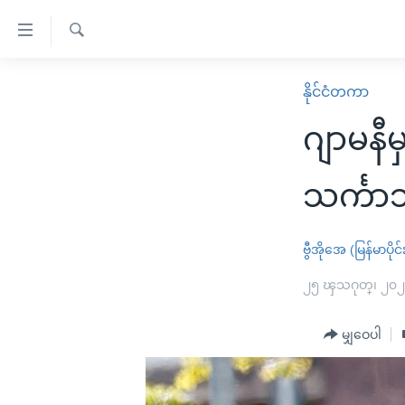
သုံး
ရ
ရှာဖွေ
လွယ်ကူ
မူလစာမျက်နှာ
နိုင်ငံတကာ
ရ
စေ
မြန်မာ
လာ
ဂျာမနီမ
သည့်
ဒ်
ကမ္ဘာ့သတင်းများ
Link
ဗွီဒီယို
နိုင်ငံတကာ
သင်္ကာ
များ
သတင်းလွတ်လပ်ခွင့်
အမေရိကန်
ပင်မ
ရပ်ဝန်းတခု လမ်းတခု အလွန်
တရုတ်
ဗွီအိုအေ (မြန်မာပိုင်
အကြောင်းအရာ
အင်္ဂလိပ်စာလေ့လာမယ်
အစ္စရေး-ပါလက်စတိုင်း
၂၅ ၾသဂုတ္၊ ၂၀
သို့
အပတ်စဉ်ကဏ္ဍများ
အမေရိကန်သုံးအီဒီယံ
ကျော်
မျှဝေပါ
ကြည့်
ရေဒီယိုနှင့်ရုပ်သံ အချက်အလက်များ
မကြေးမုံရဲ့ အင်္ဂလိပ်စာ
ရေဒီယို
ရန်
ရေဒီယို/တီဗွီအစီအစဉ်
ရုပ်ရှင်ထဲက အင်္ဂလိပ်စာ
တီဗွီ
ပင်မ