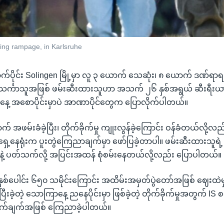
bing rampage, in Karlsruhe
ာက်ပိုင်း Solingen မြို့မှာ လူ ၃ ယောက် သေဆုံး၊ ၈ ယောက် ဒဏ်ရာရခဲ့တ
ှာ မသင်္ကာသူအဖြစ် ဖမ်းဆီးထားသူဟာ အသက် ၂၆ နှစ်အရွယ် ဆီးရီး
ကနေ့ အစောပိုင်းမှာပဲ အာဏာပိုင်တွေက ပြောလိုက်ပါတယ်။
် အဖမ်းခံခဲ့ပြီး၊ တိုက်ခိုက်မှု ကျုးလွန်ခဲ့ကြောင်း ဝန်ခံတယ်လို့လ
ုးရရှေ့နေရုံးက ပူးတွဲကြေညာချက်မှာ ဖော်ပြခဲ့တာပါ။ ဖမ်းဆီးထားသူရဲ့ တ
နဲ့ ပတ်သက်လို့ အပြင်းအထန် စုံစမ်းနေတယ်လို့လည်း ပြောပါတယ်။
ဲ့ နှစ်ပေါင်း ၆၅၀ သမိုင်းကြောင်း အထိမ်းအမှတ်ပွဲတော်အဖြစ် ဈေးထဲ
 ပြီးခဲ့တဲ့ သောကြာနေ့ ညနေပိုင်းမှာ ဖြစ်ခဲ့တဲ့ တိုက်ခိုက်မှုအတွက် IS 
က်ချက်အဖြစ် ကြေညာခဲ့ပါတယ်။