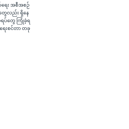
ကြပ်ရေး အစီအစဉ်
တွေလည်း ရှိနေ
်ရပ်တွေ ကြုံခဲ့ရ
းရေးစင်တာ တခု