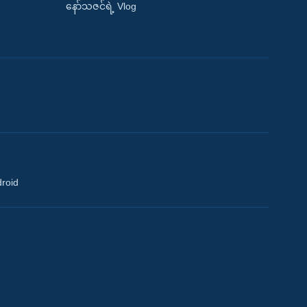
နော်သဇင်ရဲ့ Vlog
droid