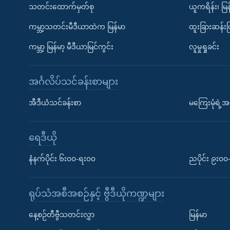
သတင်းထောက်မှတ်စု
ယူကရိန်း၊ မြန
ကမ္ဘာ့သတင်းမီဒီယာထဲက မြန်မာ
ထူးခြားဆန်း
ကမ္ဘာ့ မြန်မာ့ မီဒီယာမြင်ကွင်း
လူမှုရှုခင်း
အင်္ဂလိပ်သင်ခန်းစာများ
အီဒီယံသင်ခန်းစာ
မကြေးမုံရဲ့အင
ရေဒီယို
နံနက်ပိုင်း ၆း၀၀-ရး၀၀
ညပိုင်း ၉း၀
ရုပ်သံအစီအစဉ်နှင့် ဗွီဒီယိုကဏ္ဍများ
နေ့စဉ်တီဗွီသတင်းလွှာ
မြန်မာ